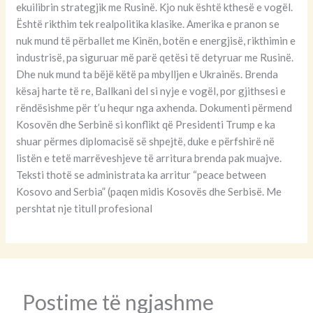
ekuilibrin strategjik me Rusinë. Kjo nuk është kthesë e vogël.
Është rikthim tek realpolitika klasike. Amerika e pranon se
nuk mund të përballet me Kinën, botën e energjisë, rikthimin e
industrisë, pa siguruar më parë qetësi të detyruar me Rusinë.
Dhe nuk mund ta bëjë këtë pa mbylljen e Ukrainës. Brenda
kësaj harte të re, Ballkani del si nyje e vogël, por gjithsesi e
rëndësishme për t’u hequr nga axhenda. Dokumenti përmend
Kosovën dhe Serbinë si konflikt që Presidenti Trump e ka
shuar përmes diplomacisë së shpejtë, duke e përfshirë në
listën e tetë marrëveshjeve të arritura brenda pak muajve.
Teksti thotë se administrata ka arritur “peace between
Kosovo and Serbia” (paqen midis Kosovës dhe Serbisë. Me
pershtat nje titull profesional
Postime të ngjashme