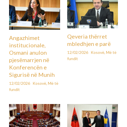
Qeveria thërret
Angazhimet
mbledhjen e parë
institucionale,
Osmani anulon
12/02/2026
Kosovë
,
Më të
fundit
pjesëmarrjen në
Konferencën e
Sigurisë në Munih
12/02/2026
Kosovë
,
Më të
fundit