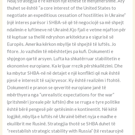
Ndaj strategjia e re kërkon një kthesë të menjëhershme. Aty
thuhet se është “a core interest of the United States to
negotiate an expeditious cessation of hostilities in Ukraine”
(një interes parësor i SHBA-së që të negociojë sa më shpejt
ndalimin e luftimeve në Ukrainë.Kjo fjali e vetme mjafton për
të kuptuar sa thellë ndryshon arkitektura e sigurisë së
Europës. Amerika kërkon mbyllje të shpejtë të luftës. Jo
fitore. Jo vazhdim të mbështetjes pa kufi. Dokumenti e
shpjegon qartë arsyen. Lufta ka shkatërruar stabilitetin e
ekonomive europiane. Ka krijuar rrezik përshkallëzimi. Dhe
ka mbytur SHBA-në në detajet e një konflikti që nuk është
pjesë e interesit të saj kryesor. Ky është realizëm i ftohtë.
Dokumenti e pranon se qeveritë europiane janë të
mbërthyera nga “unrealistic expectations for the war”
(pritshmëri joreale për luftën) dhe se rruga e tyre politike
është bërë pengesë për qetësimin e kontinentit. Në këtë
logjikë, mbyllja e luftës në Ukrainë bëhet nyja e madhe e
ekuilibrit me Rusinë. Strategjia thotë se SHBA duhet të
“reestablish strategic stability with Russia” (të restaurojnë