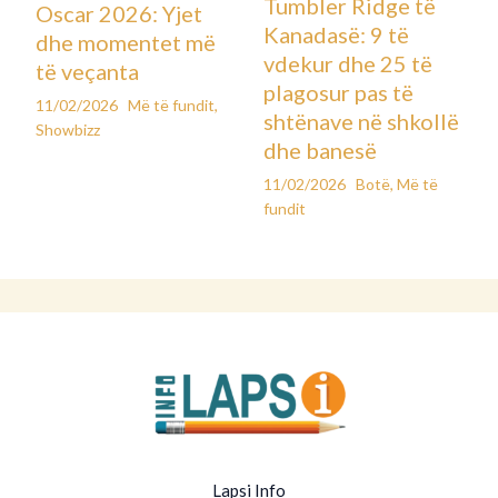
Tumbler Ridge të
Oscar 2026: Yjet
Kanadasë: 9 të
dhe momentet më
vdekur dhe 25 të
të veçanta
plagosur pas të
11/02/2026
Më të fundit
,
shtënave në shkollë
Showbizz
dhe banesë
11/02/2026
Botë
,
Më të
fundit
Lapsi Info