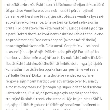
retorikë e zbrazët. Është ton i ri. Dokumenti vijon duke e bërë
të qartë se Amerika e sotme nuk mund të përballojë më
barrën e përhershme të ruajtjes së botës. Se vendi ka hyrë në
epokë të re konkurence. Dhe se tani kërkohet seleksionim
brutal i prioriteteve. Në këtë rend të ri, Europa është goditja
e parë. Teksti thotë se kontinenti është në rënie të thellë dhe
se problemet e tij “are even deeper” (akoma më të thella)
sesa stagnimi ekonomik. Dokumenti flet për “civilizational
erasure” (shuarje të një civilizimi) dhe për një Europë që ka
humbur vetëbesimin e saj historik. Ky nuk është më kriticizëm
i butë. Është aktakuzë. Dhe është i mbështetur nga një tjetër
konstatim i fortë. Se Europa ka harruar peshën e vet reale
përballë Rusisë. Dokumenti thotë se vendet europiane
“enjoy a significant hard power advantage over Russia by
almost every measure” (shfaqin një superioritet të dukshëm
ushtarak ndaj Rusisë, në pothuajse çdo aspekt) por sërish
trajtojnë Rusinë si rrezik ekzistencial. Kjo krijon, sipas ShBA-
së, një politikë të gabuar të frikës që paralizon kontinentin.