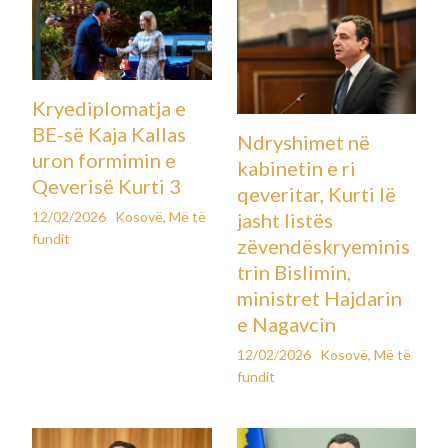
Kryediplomatja e
BE-së Kaja Kallas
Ndryshimet në
uron formimin e
kabinetin e ri
Qeverisë Kurti 3
qeveritar, Kurti lë
12/02/2026
Kosovë
,
Më të
jasht listës
fundit
zëvendëskryeminis
trin Bislimin,
ministret Hajdarin
e Nagavcin
12/02/2026
Kosovë
,
Më të
fundit