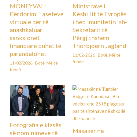
MONEYVAL:
Ministrave i
Përdorimi i aseteve
Këshillit të Evropës
virtuale për të
i heq imunitetin ish-
anashkaluar
Sekretarit të
sanksionet
Përgjithshëm
financiare duhet të
Thorbjoern Jagland
parandalohet
11/02/2026
Botë
,
Më të
fundit
11/02/2026
Botë
,
Më të
fundit
Fotografia e klasës
Masakër në
së nominimeve të