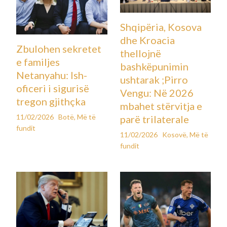
Shqipëria, Kosova
dhe Kroacia
Zbulohen sekretet
thellojnë
e familjes
bashkëpunimin
Netanyahu: Ish-
ushtarak ;Pirro
oficeri i sigurisë
Vengu: Në 2026
tregon gjithçka
mbahet stërvitja e
11/02/2026
Botë
,
Më të
parë trilaterale
fundit
11/02/2026
Kosovë
,
Më të
fundit