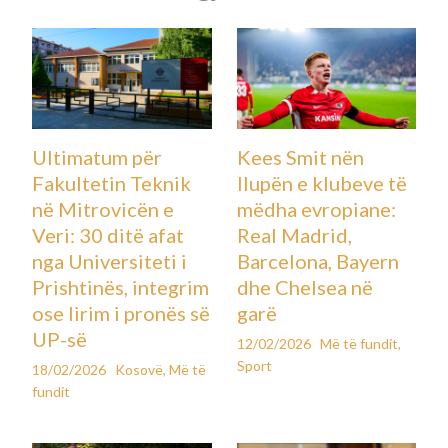
Ultimatum për
Kees Smit nën
Fakultetin Teknik
llupën e klubeve të
në Mitrovicën e
mëdha evropiane:
Veri: 30 ditë afat
Real Madrid,
nga Universiteti i
Barcelona, Bayern
Prishtinës, integrim
dhe Chelsea në
ose lirim i pronës së
garë
UP-së
12/02/2026
Më të fundit
,
Sport
18/02/2026
Kosovë
,
Më të
fundit