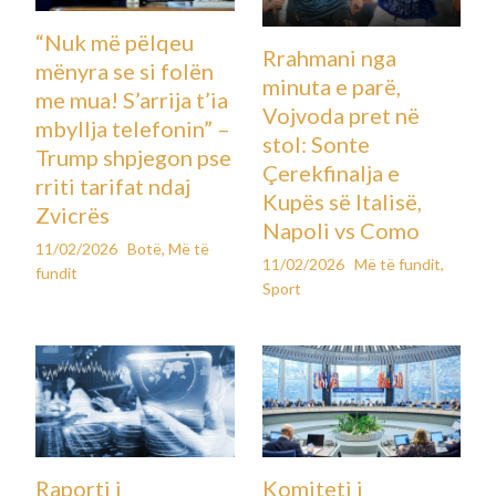
“Nuk më pëlqeu
Rrahmani nga
mënyra se si folën
minuta e parë,
me mua! S’arrija t’ia
Vojvoda pret në
mbyllja telefonin” –
stol: Sonte
Trump shpjegon pse
Çerekfinalja e
rriti tarifat ndaj
Kupës së Italisë,
Zvicrës
Napoli vs Como
11/02/2026
Botë
,
Më të
11/02/2026
Më të fundit
,
fundit
Sport
Raporti i
Komiteti i