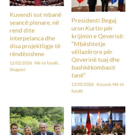
Kuvendi sot mbanë
Presidenti Begaj
seancë plenare, në
uron Kurtin për
rend dite
krijimin e Qeverisë:
interpelanca dhe
“Mbështetje
disa projektligje të
vëllazërore për
rëndësishme
Qeverinë tuaj dhe
12/02/2026
Më të fundit
,
bashkëkombasit
Shqipëri
tanë”
12/02/2026
Kosovë
,
Më të
fundit