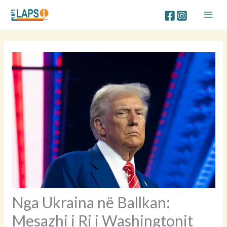
Skip
to
content
Nga Ukraina në Ballkan:
Mesazhi i Ri i Washingtonit