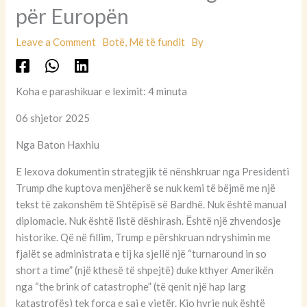
për Europën
Leave a Comment
Botë
,
Më të fundit
By
Koha e parashikuar e leximit: 4 minuta
06 shjetor 2025
Nga Baton Haxhiu
E lexova dokumentin strategjik të nënshkruar nga Presidenti
Trump dhe kuptova menjëherë se nuk kemi të bëjmë me një
tekst të zakonshëm të Shtëpisë së Bardhë. Nuk është manual
diplomacie. Nuk është listë dëshirash. Është një zhvendosje
historike. Që në fillim, Trump e përshkruan ndryshimin me
fjalët se administrata e tij ka sjellë një “turnaround in so
short a time” (një kthesë të shpejtë) duke kthyer Amerikën
nga “the brink of catastrophe” (të qenit një hap larg
katastrofës) tek forca e saj e vjetër. Kjo hyrje nuk është