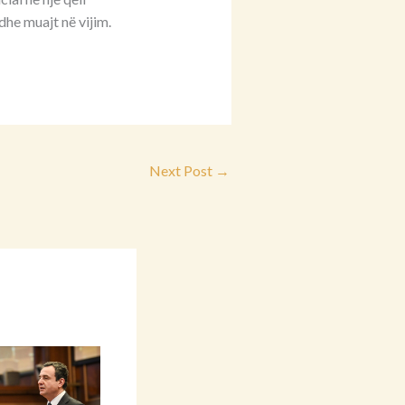
he muajt në vijim.
Next Post
→