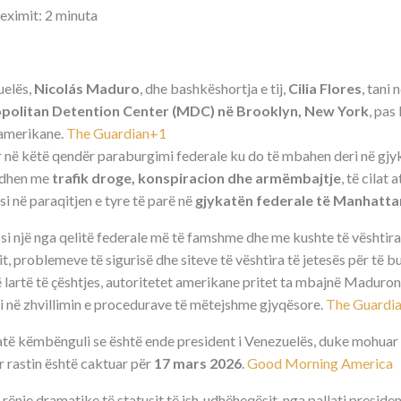
leximit: 2 minuta
uelës,
Nicolás Maduro
, dhe bashkëshortja e tij,
Cilia Flores
, tani
politan Detention Center (MDC) në Brooklyn, New York
, pas
 amerikane.
The Guardian+1
r në këtë qendër paraburgimi federale ku do të mbahen deri në gjyk
lidhen me
trafik droge, konspiracion dhe armëmbajtje
, të cilat
i në paraqitjen e tyre të parë në
gjykatën federale të Manhatta
i një nga qelitë federale më të famshme dhe me kushte të vështira,
, problemeve të sigurisë dhe siteve të vështira të jetesës për të b
të lartë të çështjes, autoritetet amerikane pritet ta mbajnë Maduro
i në zhvillimin e procedurave të mëtejshme gjyqësore.
The Guardi
ë këmbënguli se është ende president i Venezuelës, duke mohuar a
 rastin është caktuar për
17 mars 2026
.
Good Morning America
rënie dramatike të statusit të ish‑udhëheqësit, nga pallati presidenc