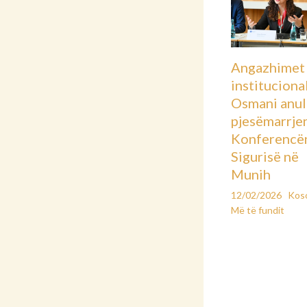
Angazhimet
instituciona
Osmani anu
pjesëmarrje
Konferencë
Sigurisë në
Munih
12/02/2026
Kos
Më të fundit