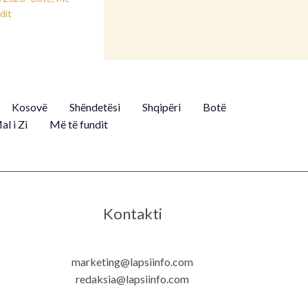
dit
Kosovë
Shëndetësi
Shqipëri
Botë
al i Zi
Më të fundit
Kontakti
marketing@lapsiinfo.com
redaksia@lapsiinfo.com