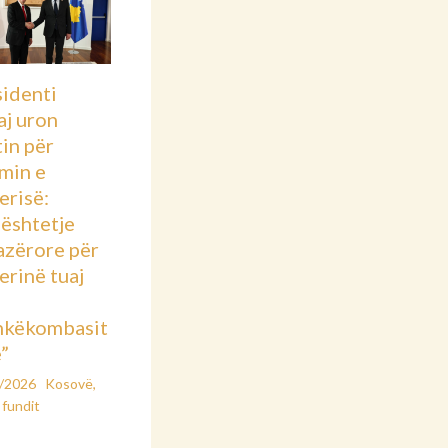
sidenti
aj uron
in për
imin e
erisë:
ështetje
azërore për
rinë tuaj
hkëkombasit
”
2/2026
Kosovë
,
 fundit