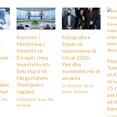
Komiteti i
Fotografia e
Ministrave i
:
klasës së
Këshillit të
nominimeve të
Evropës i heq
uale
Oscar 2026:
Mas
imunitetin ish-
Yjet dhe
Tum
Sekretarit të
momentet më të
të K
Përgjithshëm
veçanta
të 
Thorbjoern
uhet
11/02/2026
Më të
25 t
Jagland
ohet
fundit
,
Showbizz
pas 
11/02/2026
Botë
,
Më
ë
,
Më
në s
të fundit
ban
11/0