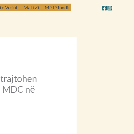
e Veriut
Mal i Zi
Më të fundit
 trajtohen
un MDC në