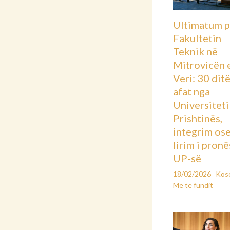
Ultimatum p
Fakultetin
Teknik në
Mitrovicën 
Veri: 30 dit
afat nga
Universiteti 
Prishtinës,
integrim os
lirim i pronë
UP-së
18/02/2026
Kos
Më të fundit