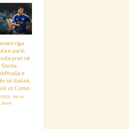
hmani nga
ta e parë,
voda pret në
: Sonte
kfinalja e
s së Italisë,
oli vs Como
2/2026
Më të
t
,
Sport