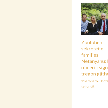
Zbulohen
sekretet e
familjes
Netanyahu: 
oficeri i sig
tregon gjith
11/02/2026
Bot
të fundit