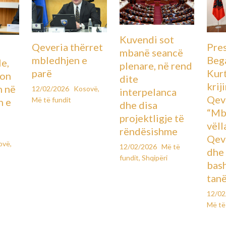
Kuvendi sot
Pre
Qeveria thërret
mbanë seancë
Beg
mbledhjen e
le,
plenare, në rend
Kurt
parë
lon
dite
krij
n në
12/02/2026
Kosovë
,
interpelanca
Qev
Më të fundit
n e
dhe disa
“Mb
projektligje të
vëll
rëndësishme
Qeve
ovë
,
12/02/2026
Më të
dhe
fundit
,
Shqipëri
bas
tanë
12/0
Më të