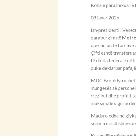
Koha e parashikuar e 
08 janar 2026
Ish‑presidenti i Venez
paraburgim në
Metro
operacion të forcave
Çifti është transferua
të rënda federale që 
duke deklaruar pafajës
MDC Brooklyn njihet s
mungesës së personelit
rrezikut dhe profilit 
maksimale sigurie der
Maduro edhe në gjykat
seanca e ardhshme për
Ky zhvillim përbën një 