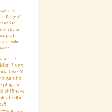
akër në
bler Ridge
anadasë: 9
vdekur dhe
ë plagosur
të shtënave
hkollë dhe
esë
2/2026
Botë
,
Më