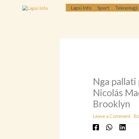
Skip
Lapsi Info
Sport
Teknologji
to
content
Nga pallati 
Nicolás Ma
Brooklyn
Leave a Comment
Bo