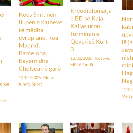
Kryediplomatja
ër
Kees Smit nën
e BE-së Kaja
Ndr
llupën e klubeve
Kallas uron
kabi
të mëdha
formimin e
qeve
e
evropiane: Real
Qeverisë Kurti
lë j
ë
Madrid,
3
zëv
Barcelona,
nist
12/02/2026
Kosovë
,
i
Bayern dhe
mini
Më të fundit
Chelsea në garë
Hajd
e
12/02/2026
Më të
Nag
s së
fundit
,
Sport
12/0
Më të
ovë
,