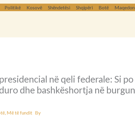
Politikë
Kosovë
Shëndetësi
Shqipëri
Botë
Maqedoni 
presidencial në qeli federale: Si po
duro dhe bashkëshortja në burg
të
,
Më të fundit
By