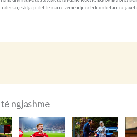
ndërsa çështja pritet të marrë vëmendje ndërkombëtare në javët d
 të ngjashme