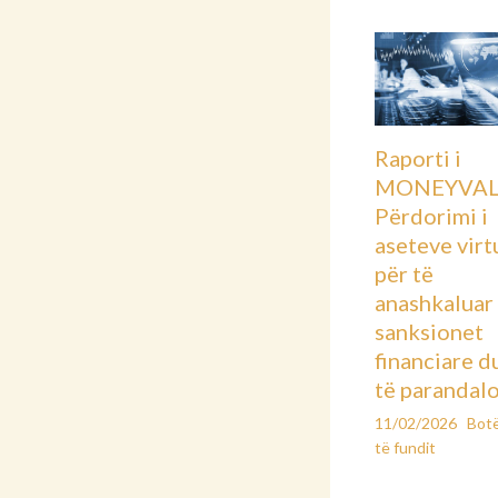
Raporti i
MONEYVAL
Përdorimi i
aseteve virt
për të
anashkaluar
sanksionet
financiare d
të parandal
11/02/2026
Bot
të fundit