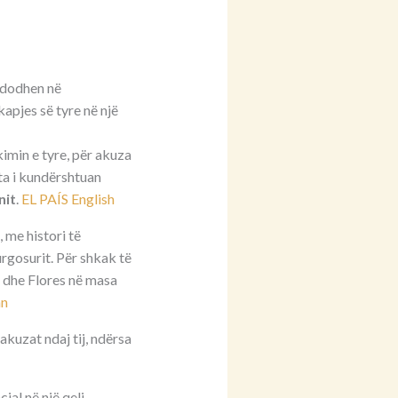
 ndodhen në
 kapjes së tyre në një
imin e tyre, për akuza
 ata i kundërshtuan
nit
.
EL PAÍS English
 me histori të
urgosurit. Për shkak të
n dhe Flores në masa
an
kuzat ndaj tij, ndërsa
ial në një qeli