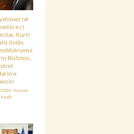
yshimet në
netin e ri
ritar, Kurti
asht listës
endëskryemi
rin Bislimin,
stret
arin e
avcin
2/2026
Kosovë
,
 fundit