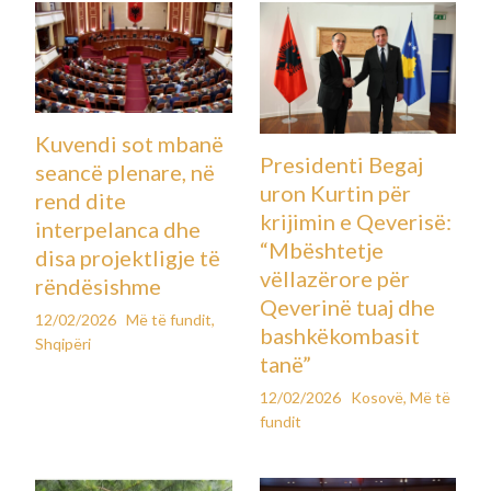
Kuvendi sot mbanë
Presidenti Begaj
seancë plenare, në
uron Kurtin për
rend dite
krijimin e Qeverisë:
interpelanca dhe
“Mbështetje
disa projektligje të
vëllazërore për
rëndësishme
Qeverinë tuaj dhe
12/02/2026
Më të fundit
,
bashkëkombasit
Shqipëri
tanë”
12/02/2026
Kosovë
,
Më të
fundit