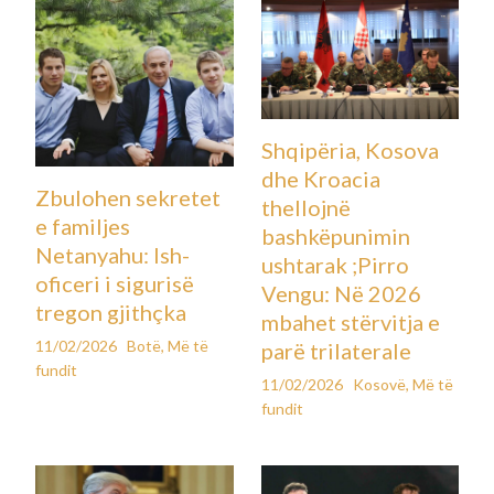
Shqipëria, Kosova
dhe Kroacia
Zbulohen sekretet
thellojnë
e familjes
bashkëpunimin
Netanyahu: Ish-
ushtarak ;Pirro
oficeri i sigurisë
Vengu: Në 2026
tregon gjithçka
mbahet stërvitja e
11/02/2026
Botë
,
Më të
parë trilaterale
fundit
11/02/2026
Kosovë
,
Më të
fundit