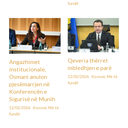
fundit
Qeveria thërret
Angazhimet
mbledhjen e parë
institucionale,
Osmani anulon
12/02/2026
Kosovë
,
Më të
fundit
pjesëmarrjen në
Konferencën e
Sigurisë në Munih
12/02/2026
Kosovë
,
Më të
fundit