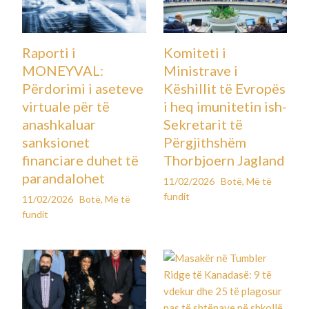
Raporti i
Komiteti i
MONEYVAL:
Ministrave i
Përdorimi i aseteve
Këshillit të Evropës
virtuale për të
i heq imunitetin ish-
anashkaluar
Sekretarit të
sanksionet
Përgjithshëm
financiare duhet të
Thorbjoern Jagland
parandalohet
11/02/2026
Botë
,
Më të
fundit
11/02/2026
Botë
,
Më të
fundit