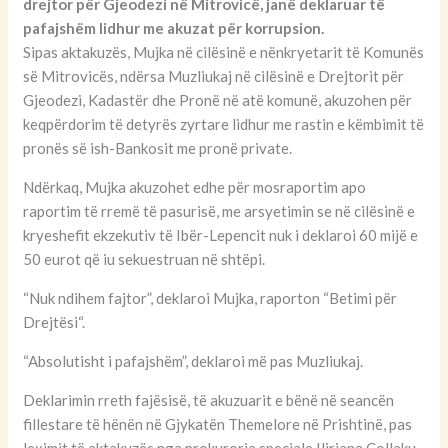
drejtor për Gjeodezi në Mitrovicë, janë deklaruar të
pafajshëm lidhur me akuzat për korrupsion.
Sipas aktakuzës, Mujka në cilësinë e nënkryetarit të Komunës
së Mitrovicës, ndërsa Muzliukaj në cilësinë e Drejtorit për
Gjeodezi, Kadastër dhe Pronë në atë komunë, akuzohen për
keqpërdorim të detyrës zyrtare lidhur me rastin e këmbimit të
pronës së ish-Bankosit me pronë private.
Ndërkaq, Mujka akuzohet edhe për mosraportim apo
raportim të rremë të pasurisë, me arsyetimin se në cilësinë e
kryeshefit ekzekutiv të Ibër-Lepencit nuk i deklaroi 60 mijë e
50 eurot që iu sekuestruan në shtëpi.
“Nuk ndihem fajtor”, deklaroi Mujka, raporton “Betimi për
Drejtësi“.
“Absolutisht i pafajshëm”, deklaroi më pas Muzliukaj.
Deklarimin rreth fajësisë, të akuzuarit e bënë në seancën
fillestare të hënën në Gjykatën Themelore në Prishtinë, pas