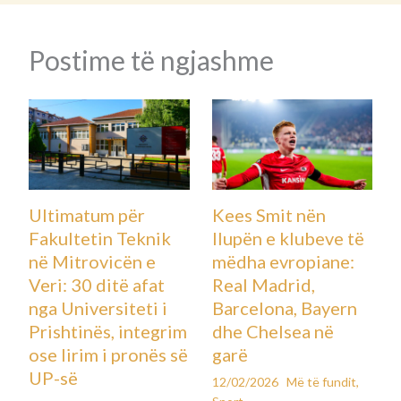
Postime të ngjashme
Ultimatum për
Kees Smit nën
Fakultetin Teknik
llupën e klubeve të
në Mitrovicën e
mëdha evropiane:
Veri: 30 ditë afat
Real Madrid,
nga Universiteti i
Barcelona, Bayern
Prishtinës, integrim
dhe Chelsea në
ose lirim i pronës së
garë
UP-së
12/02/2026
Më të fundit
,