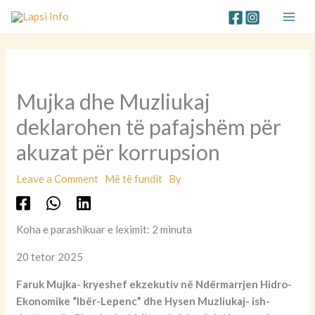
Skip
to
content
Mujka dhe Muzliukaj
deklarohen të pafajshëm për
akuzat për korrupsion
Leave a Comment
Më të fundit
By
Koha e parashikuar e leximit: 2 minuta
20 tetor 2025
Faruk Mujka- kryeshef ekzekutiv në Ndërmarrjen Hidro-
Ekonomike “Ibër-Lepenc” dhe Hysen Muzliukaj- ish-