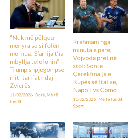
“Nuk më pëlqeu
Rrahmani nga
mënyra se si folën
minuta e parë,
me mua! S’arrija t’ia
Vojvoda pret në
mbyllja telefonin” –
stol: Sonte
Trump shpjegon pse
Çerekfinalja e
rriti tarifat ndaj
Kupës së Italisë,
Zvicrës
Napoli vs Como
11/02/2026
Botë
,
Më të
11/02/2026
Më të fundit
,
fundit
Sport