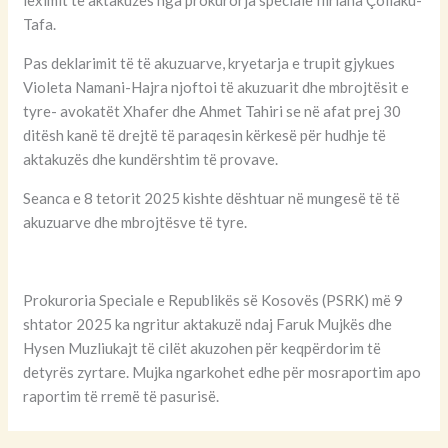
leximit të aktakuzës nga prokurorja speciale Iliriana Çollaku-
Tafa.
Pas deklarimit të të akuzuarve, kryetarja e trupit gjykues
Violeta Namani-Hajra njoftoi të akuzuarit dhe mbrojtësit e
tyre- avokatët Xhafer dhe Ahmet Tahiri se në afat prej 30
ditësh kanë të drejtë të paraqesin kërkesë për hudhje të
aktakuzës dhe kundërshtim të provave.
Seanca e 8 tetorit 2025 kishte dështuar në mungesë të të
akuzuarve dhe mbrojtësve të tyre.
Prokuroria Speciale e Republikës së Kosovës (PSRK) më 9
shtator 2025 ka ngritur aktakuzë ndaj Faruk Mujkës dhe
Hysen Muzliukajt të cilët akuzohen për keqpërdorim të
detyrës zyrtare. Mujka ngarkohet edhe për mosraportim apo
raportim të rremë të pasurisë.