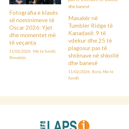
Fotografia e klasës
Masakër në
së nominimeve të
Tumbler Ridge të
Oscar 2026: Yjet
Kanadasë: 9 të
dhe momentet më
vdekur dhe 25 të
të veçanta
plagosur pas të
11/02/2026
Më të fundit
,
shtënave në shkollë
Showbizz
dhe banesë
11/02/2026
Botë
,
Më të
fundit