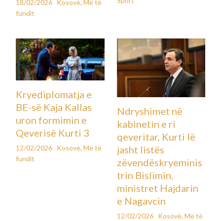
Sport
18/02/2026
Kosovë
,
Më të
fundit
Kryediplomatja e
BE-së Kaja Kallas
Ndryshimet në
uron formimin e
kabinetin e ri
Qeverisë Kurti 3
qeveritar, Kurti lë
12/02/2026
Kosovë
,
Më të
jasht listës
fundit
zëvendëskryeminis
trin Bislimin,
ministret Hajdarin
e Nagavcin
12/02/2026
Kosovë
,
Më të