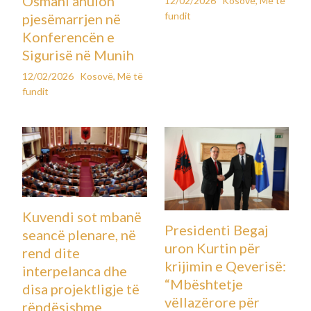
Osmani anulon
12/02/2026
Kosovë
,
Më të
fundit
pjesëmarrjen në
Konferencën e
Sigurisë në Munih
12/02/2026
Kosovë
,
Më të
fundit
Kuvendi sot mbanë
Presidenti Begaj
seancë plenare, në
uron Kurtin për
rend dite
krijimin e Qeverisë:
interpelanca dhe
“Mbështetje
disa projektligje të
vëllazërore për
rëndësishme