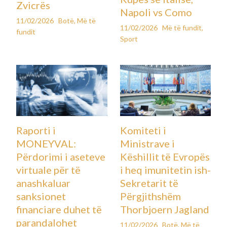
Zvicrës
Napoli vs Como
11/02/2026
Botë
,
Më të
11/02/2026
Më të fundit
,
fundit
Sport
Raporti i
Komiteti i
MONEYVAL:
Ministrave i
Përdorimi i aseteve
Këshillit të Evropës
virtuale për të
i heq imunitetin ish-
anashkaluar
Sekretarit të
sanksionet
Përgjithshëm
financiare duhet të
Thorbjoern Jagland
parandalohet
11/02/2026
Botë
,
Më të