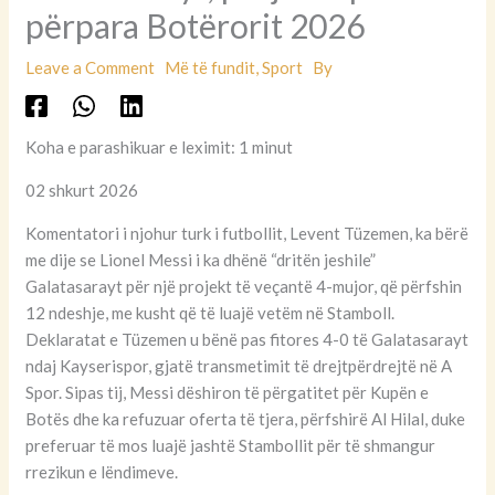
përpara Botërorit 2026
Leave a Comment
Më të fundit
,
Sport
By
Koha e parashikuar e leximit: 1 minut
02 shkurt 2026
Komentatori i njohur turk i futbollit, Levent Tüzemen, ka bërë
me dije se Lionel Messi i ka dhënë “dritën jeshile”
Galatasarayt për një projekt të veçantë 4-mujor, që përfshin
12 ndeshje, me kusht që të luajë vetëm në Stamboll.
Deklaratat e Tüzemen u bënë pas fitores 4-0 të Galatasarayt
ndaj Kayserispor, gjatë transmetimit të drejtpërdrejtë në A
Spor. Sipas tij, Messi dëshiron të përgatitet për Kupën e
Botës dhe ka refuzuar oferta të tjera, përfshirë Al Hilal, duke
preferuar të mos luajë jashtë Stambollit për të shmangur
rrezikun e lëndimeve.