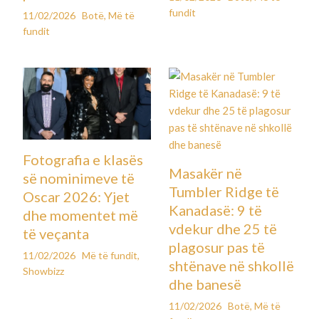
fundit
11/02/2026
Botë
,
Më të
fundit
Fotografia e klasës
Masakër në
së nominimeve të
Tumbler Ridge të
Oscar 2026: Yjet
Kanadasë: 9 të
dhe momentet më
vdekur dhe 25 të
të veçanta
plagosur pas të
11/02/2026
Më të fundit
,
shtënave në shkollë
Showbizz
dhe banesë
11/02/2026
Botë
,
Më të