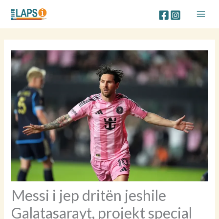
Skip
to
content
Messi i jep dritën jeshile
Galatasarayt, projekt special