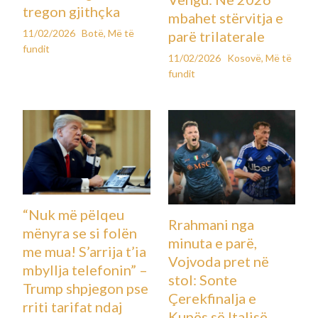
tregon gjithçka
mbahet stërvitja e
11/02/2026
Botë
,
Më të
parë trilaterale
fundit
11/02/2026
Kosovë
,
Më të
fundit
“Nuk më pëlqeu
Rrahmani nga
mënyra se si folën
minuta e parë,
me mua! S’arrija t’ia
Vojvoda pret në
mbyllja telefonin” –
stol: Sonte
Trump shpjegon pse
Çerekfinalja e
rriti tarifat ndaj
Kupës së Italisë,