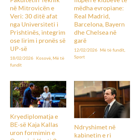
në Mitrovicën e
mëdha evropiane:
Veri: 30 ditë afat
Real Madrid,
nga Universiteti i
Barcelona, Bayern
Prishtinës, integrim
dhe Chelsea në
ose lirim i pronës së
garë
UP-së
12/02/2026
Më të fundit
,
Sport
18/02/2026
Kosovë
,
Më të
fundit
Kryediplomatja e
BE-së Kaja Kallas
Ndryshimet në
uron formimin e
kabinetin e ri