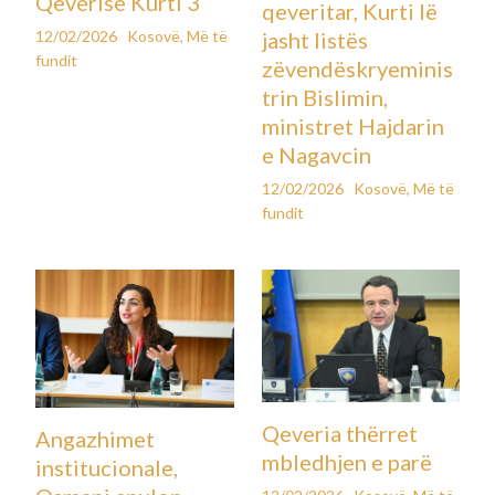
Qeverisë Kurti 3
qeveritar, Kurti lë
12/02/2026
Kosovë
,
Më të
jasht listës
fundit
zëvendëskryeminis
trin Bislimin,
ministret Hajdarin
e Nagavcin
12/02/2026
Kosovë
,
Më të
fundit
Qeveria thërret
Angazhimet
mbledhjen e parë
institucionale,