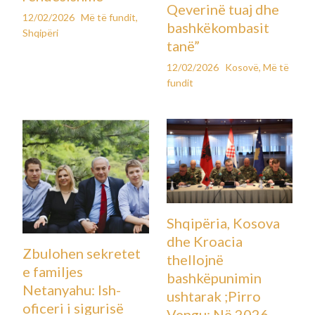
Qeverinë tuaj dhe
12/02/2026
Më të fundit
,
bashkëkombasit
Shqipëri
tanë”
12/02/2026
Kosovë
,
Më të
fundit
Shqipëria, Kosova
dhe Kroacia
Zbulohen sekretet
thellojnë
e familjes
bashkëpunimin
Netanyahu: Ish-
ushtarak ;Pirro
oficeri i sigurisë
Vengu: Në 2026