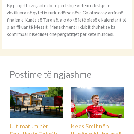
Ky projekt i veçantë do të përfshijë vetëm ndeshjet e
zhvilluara në qytetin turk, ndërsa nëse Galatasaray arrin në
finalen e Kupës së Turqisë, ajo do të jetë pjesë e kalendarit të
planifikuar të Messit. Menaxhmenti i klubit thuhet se ka
konfirmuar bisedimet dhe përgatitjet për këtë mundësi.
Postime të ngjashme
Ultimatum për
Kees Smit nën
Fakultetin Teknik
llupën e klubeve të