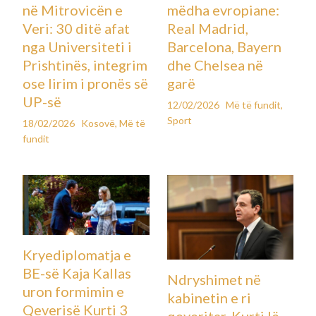
në Mitrovicën e
mëdha evropiane:
Veri: 30 ditë afat
Real Madrid,
nga Universiteti i
Barcelona, Bayern
Prishtinës, integrim
dhe Chelsea në
ose lirim i pronës së
garë
UP-së
12/02/2026
Më të fundit
,
Sport
18/02/2026
Kosovë
,
Më të
fundit
Kryediplomatja e
BE-së Kaja Kallas
Ndryshimet në
uron formimin e
kabinetin e ri
Qeverisë Kurti 3
qeveritar, Kurti lë