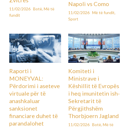
Napoli vs Como
11/02/2026
Botë
,
Më të
11/02/2026
Më të fundit
,
fundit
Sport
Raporti i
Komiteti i
MONEYVAL:
Ministrave i
Përdorimi i aseteve
Këshillit të Evropës
virtuale për të
i heq imunitetin ish-
anashkaluar
Sekretarit të
sanksionet
Përgjithshëm
financiare duhet të
Thorbjoern Jagland
parandalohet
11/02/2026
Botë
,
Më të