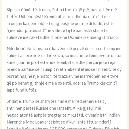
Sipas rrëfimit të Trump, Putin i thotë një gjë, pastaj bën një
tjetër. Udhëheqësi i Kremlinit, marrëdhënia e të cilit me
Trumpin ka qenë objekt magjepsjeje për një dekadë, është
“çmendur plotësisht” në valët e tij të pamëshirshme të
sulmeve me raketa dhe dronë në Ukrainë, këmbëngul Trump.
Ndërkohë, Netanyahu e ka vënë në provë durimin e Trump me
sulmet ajrore në Siri dhe Gaza, ku imazhet e fëmijëve të uritur
kanë çuar në protesta ndërkombëtare dhe përçarje të reja
brenda partisë së Trumpit rreth mbështetjes së Izraelit. Të dy
burrat ndajnë një histori të trazuar, me marrëdhënien e tyre
që po bëhet gjithnjë e më e nxehtë, ndërsa Trump kërkon t’i
japë fund luftës.
Sfidat e Trump në shfrytëzimin e marrëdhënieve të tij
shtrihen përtej Rusisë dhe Izraelit. Ai ka gjetur një
negociator të ashpër tregtar te miku i tij, kryeministri indian
Narendra Modi, pavarësisht se dikur ishte i ftuar nderi i
Modit në një tubim me 125,000 persona në Gujarat. Dhe ish-