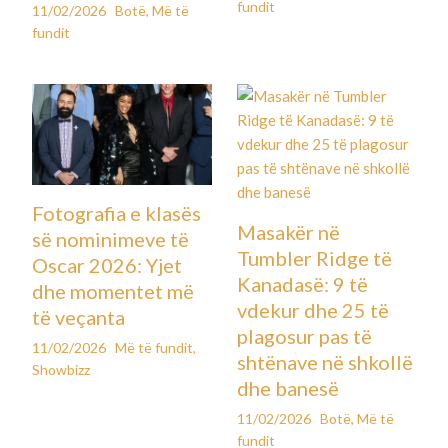
fundit
11/02/2026
Botë
,
Më të
fundit
Fotografia e klasës
Masakër në
së nominimeve të
Tumbler Ridge të
Oscar 2026: Yjet
Kanadasë: 9 të
dhe momentet më
vdekur dhe 25 të
të veçanta
plagosur pas të
11/02/2026
Më të fundit
,
shtënave në shkollë
Showbizz
dhe banesë
11/02/2026
Botë
,
Më të
fundit