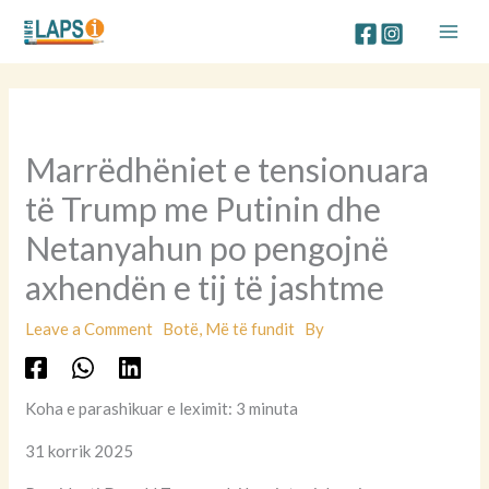
Skip
to
content
Marrëdhëniet e tensionuara
të Trump me Putinin dhe
Netanyahun po pengojnë
axhendën e tij të jashtme
Leave a Comment
Botë
,
Më të fundit
By
Koha e parashikuar e leximit: 3 minuta
31 korrik 2025