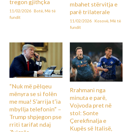
tregon gjithçka
mbahet stërvitja e
11/02/2026
Botë
,
Më të
parë trilaterale
fundit
11/02/2026
Kosovë
,
Më të
fundit
“Nuk më pëlqeu
Rrahmani nga
mënyra se si folën
minuta e parë,
me mua! S’arrija t’ia
Vojvoda pret në
mbyllja telefonin” –
stol: Sonte
Trump shpjegon pse
Çerekfinalja e
rriti tarifat ndaj
Kupës së Italisë,
Zvicrës