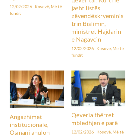
12/02/2026
Kosovë
,
Më të
jasht listës
fundit
zëvendëskryeminis
trin Bislimin,
ministret Hajdarin
e Nagavcin
12/02/2026
Kosovë
,
Më të
fundit
Qeveria thërret
Angazhimet
mbledhjen e parë
institucionale,
Osmani anulon
12/02/2026
Kosovë
,
Më të