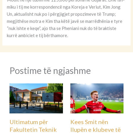
miku i tij me korrespondencë nga Koreja e Veriut, Kim Jong
Un, aktualisht nuk po i përgjigjet propozimeve të Trump;
megjithëse motra e Kim tha këtë javë se marrëdhënia e tyre
“nuk ishte e keqe”, ajo tha se Pheniani nuk do të braktiste
kurrë ambiciet e tij bërthamore.
Postime të ngjashme
Ultimatum për
Kees Smit nën
Fakultetin Teknik
llupën e klubeve të