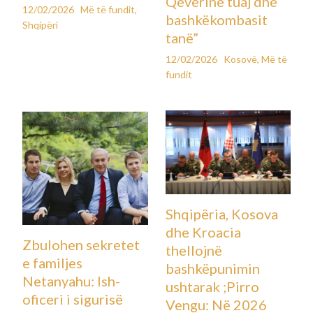
Qeverinë tuaj dhe
12/02/2026
Më të fundit
,
bashkëkombasit
Shqipëri
tanë”
12/02/2026
Kosovë
,
Më të
fundit
Shqipëria, Kosova
dhe Kroacia
Zbulohen sekretet
thellojnë
e familjes
bashkëpunimin
Netanyahu: Ish-
ushtarak ;Pirro
oficeri i sigurisë
Vengu: Në 2026