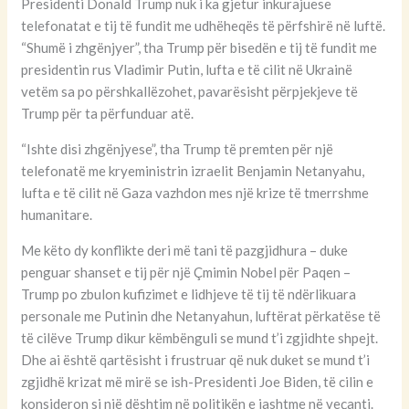
Presidenti Donald Trump nuk i ka gjetur inkurajuese
telefonatat e tij të fundit me udhëheqës të përfshirë në luftë.
“Shumë i zhgënjyer”, tha Trump për bisedën e tij të fundit me
presidentin rus Vladimir Putin, lufta e të cilit në Ukrainë
vetëm sa po përshkallëzohet, pavarësisht përpjekjeve të
Trump për ta përfunduar atë.
“Ishte disi zhgënjyese”, tha Trump të premten për një
telefonatë me kryeministrin izraelit Benjamin Netanyahu,
lufta e të cilit në Gaza vazhdon mes një krize të tmerrshme
humanitare.
Me këto dy konflikte deri më tani të pazgjidhura – duke
penguar shanset e tij për një Çmimin Nobel për Paqen –
Trump po zbulon kufizimet e lidhjeve të tij të ndërlikuara
personale me Putinin dhe Netanyahun, luftërat përkatëse të
të cilëve Trump dikur këmbënguli se mund t’i zgjidhte shpejt.
Dhe ai është qartësisht i frustruar që nuk duket se mund t’i
zgjidhë krizat më mirë se ish-Presidenti Joe Biden, të cilin e
konsideron si një dështim në politikën e jashtme në veçanti.