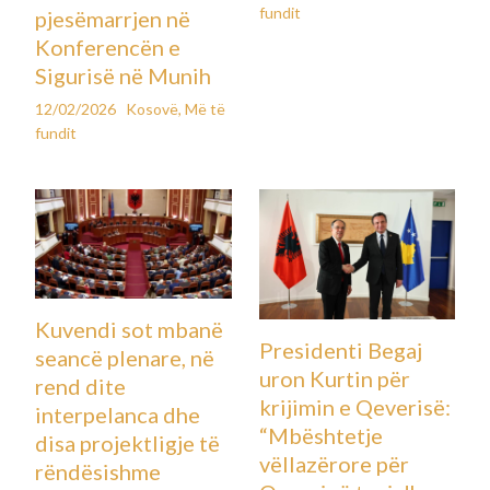
fundit
pjesëmarrjen në
Konferencën e
Sigurisë në Munih
12/02/2026
Kosovë
,
Më të
fundit
Kuvendi sot mbanë
Presidenti Begaj
seancë plenare, në
uron Kurtin për
rend dite
krijimin e Qeverisë:
interpelanca dhe
“Mbështetje
disa projektligje të
vëllazërore për
rëndësishme