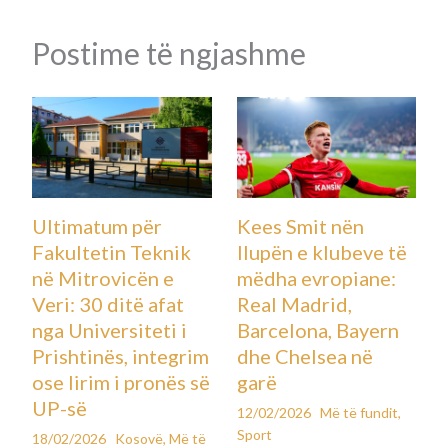
Postime të ngjashme
Ultimatum për
Kees Smit nën
Fakultetin Teknik
llupën e klubeve të
në Mitrovicën e
mëdha evropiane:
Veri: 30 ditë afat
Real Madrid,
nga Universiteti i
Barcelona, Bayern
Prishtinës, integrim
dhe Chelsea në
ose lirim i pronës së
garë
UP-së
12/02/2026
Më të fundit
,
Sport
18/02/2026
Kosovë
,
Më të