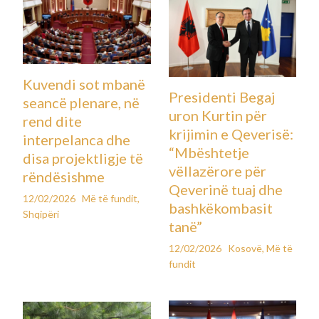
Kuvendi sot mbanë
Presidenti Begaj
seancë plenare, në
uron Kurtin për
rend dite
krijimin e Qeverisë:
interpelanca dhe
“Mbështetje
disa projektligje të
vëllazërore për
rëndësishme
Qeverinë tuaj dhe
12/02/2026
Më të fundit
,
bashkëkombasit
Shqipëri
tanë”
12/02/2026
Kosovë
,
Më të
fundit