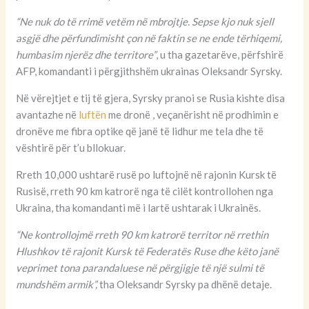
“Ne nuk do të rrimë vetëm në mbrojtje. Sepse kjo nuk sjell
asgjë dhe përfundimisht çon në faktin se ne ende tërhiqemi,
humbasim njerëz dhe territore”
, u tha gazetarëve, përfshirë
AFP, komandanti i përgjithshëm ukrainas Oleksandr Syrsky.
Në vërejtjet e tij të gjera, Syrsky pranoi se Rusia kishte disa
avantazhe në
luftën
me dronë , veçanërisht në prodhimin e
dronëve me fibra optike që janë të lidhur me tela dhe të
vështirë për t’u bllokuar.
Rreth 10,000 ushtarë rusë po luftojnë në rajonin Kursk të
Rusisë, rreth 90 km katrorë nga të cilët kontrollohen nga
Ukraina, tha komandanti më i lartë ushtarak i Ukrainës.
“Ne kontrollojmë rreth 90 km katrorë territor në rrethin
Hlushkov të rajonit Kursk të Federatës Ruse dhe këto janë
veprimet tona parandaluese në përgjigje të një sulmi të
mundshëm armik”,
tha Oleksandr Syrsky pa dhënë detaje.