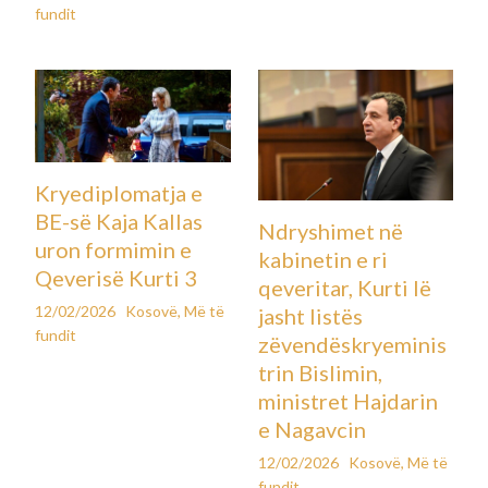
fundit
Kryediplomatja e
BE-së Kaja Kallas
Ndryshimet në
uron formimin e
kabinetin e ri
Qeverisë Kurti 3
qeveritar, Kurti lë
12/02/2026
Kosovë
,
Më të
jasht listës
fundit
zëvendëskryeminis
trin Bislimin,
ministret Hajdarin
e Nagavcin
12/02/2026
Kosovë
,
Më të
fundit