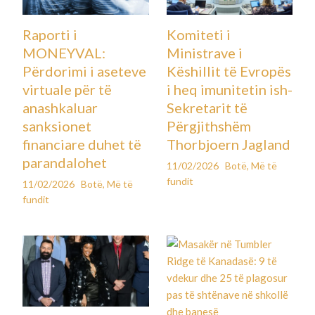
Raporti i
Komiteti i
MONEYVAL:
Ministrave i
Përdorimi i aseteve
Këshillit të Evropës
virtuale për të
i heq imunitetin ish-
anashkaluar
Sekretarit të
sanksionet
Përgjithshëm
financiare duhet të
Thorbjoern Jagland
parandalohet
11/02/2026
Botë
,
Më të
fundit
11/02/2026
Botë
,
Më të
fundit