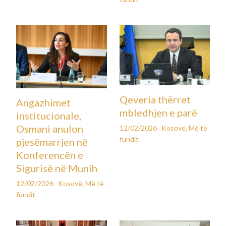
Qeveria thërret
Angazhimet
mbledhjen e parë
institucionale,
Osmani anulon
12/02/2026
Kosovë
,
Më të
fundit
pjesëmarrjen në
Konferencën e
Sigurisë në Munih
12/02/2026
Kosovë
,
Më të
fundit