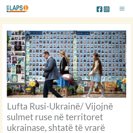
Skip
to
content
Lufta Rusi-Ukrainë/ Vijojnë
sulmet ruse në territoret
ukrainase, shtatë të vrarë