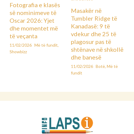
Fotografia e klasës
Masakër në
së nominimeve të
Tumbler Ridge të
Oscar 2026: Yjet
Kanadasë: 9 të
dhe momentet më
vdekur dhe 25 të
të veçanta
plagosur pas të
11/02/2026
Më të fundit
,
shtënave në shkollë
Showbizz
dhe banesë
11/02/2026
Botë
,
Më të
fundit