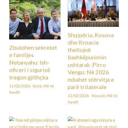
Shqipëria, Kosova
dhe Kroacia
Zbulohen sekretet
thellojnë
e familjes
bashkëpunimin
Netanyahu: Ish-
ushtarak ;Pirro
oficeri i sigurisë
Vengu: Në 2026
tregon gjithçka
mbahet stërvitja e
11/02/2026
Botë
,
Më të
parë trilaterale
fundit
11/02/2026
Kosovë
,
Më të
fundit