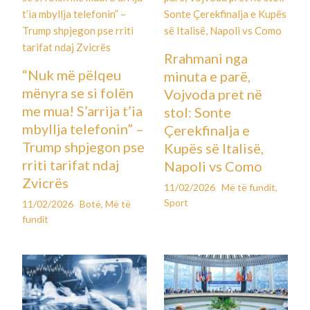
Rrahmani nga
“Nuk më pëlqeu
minuta e parë,
mënyra se si folën
Vojvoda pret në
me mua! S’arrija t’ia
stol: Sonte
mbyllja telefonin” –
Çerekfinalja e
Trump shpjegon pse
Kupës së Italisë,
rriti tarifat ndaj
Napoli vs Como
Zvicrës
11/02/2026
Më të fundit
,
Sport
11/02/2026
Botë
,
Më të
fundit