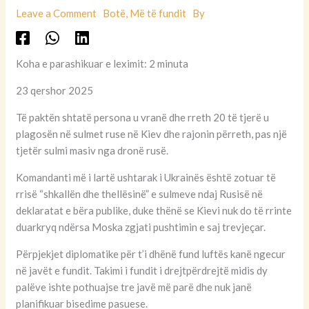
Leave a Comment
Botë
,
Më të fundit
By
Koha e parashikuar e leximit: 2 minuta
23 qershor 2025
Të paktën shtatë persona u vranë dhe rreth 20 të tjerë u
plagosën në sulmet ruse në Kiev dhe rajonin përreth, pas një
tjetër sulmi masiv nga dronë rusë.
Komandanti më i lartë ushtarak i Ukrainës është zotuar të
rrisë “shkallën dhe thellësinë” e sulmeve ndaj Rusisë në
deklaratat e bëra publike, duke thënë se Kievi nuk do të rrinte
duarkryq ndërsa Moska zgjati pushtimin e saj trevjeçar.
Përpjekjet diplomatike për t’i dhënë fund luftës kanë ngecur
në javët e fundit. Takimi i fundit i drejtpërdrejtë midis dy
palëve ishte pothuajse tre javë më parë dhe nuk janë
planifikuar bisedime pasuese.