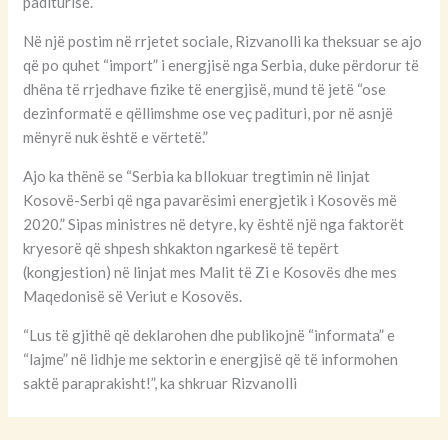
paditurisë.
Në një postim në rrjetet sociale, Rizvanolli ka theksuar se ajo
që po quhet “import” i energjisë nga Serbia, duke përdorur të
dhëna të rrjedhave fizike të energjisë, mund të jetë “ose
dezinformatë e qëllimshme ose veç padituri, por në asnjë
mënyrë nuk është e vërtetë.”
Ajo ka thënë se “Serbia ka bllokuar tregtimin në linjat
Kosovë-Serbi që nga pavarësimi energjetik i Kosovës më
2020.” Sipas ministres në detyre, ky është një nga faktorët
kryesorë që shpesh shkakton ngarkesë të tepërt
(kongjestion) në linjat mes Malit të Zi e Kosovës dhe mes
Maqedonisë së Veriut e Kosovës.
“Lus të gjithë që deklarohen dhe publikojnë “informata” e
“lajme” në lidhje me sektorin e energjisë që të informohen
saktë paraprakisht!”, ka shkruar Rizvanolli