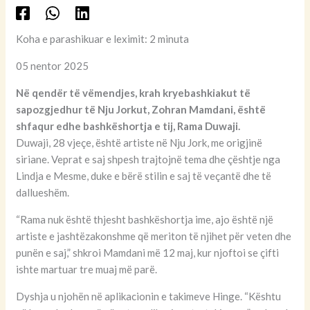
Koha e parashikuar e leximit: 2 minuta
05 nentor 2025
Në qendër të vëmendjes, krah kryebashkiakut të
sapozgjedhur të Nju Jorkut, Zohran Mamdani, është
shfaqur edhe bashkëshortja e tij, Rama Duwaji.
Duwaji, 28 vjeçe, është artiste në Nju Jork, me origjinë
siriane. Veprat e saj shpesh trajtojnë tema dhe çështje nga
Lindja e Mesme, duke e bërë stilin e saj të veçantë dhe të
dallueshëm.
“Rama nuk është thjesht bashkëshortja ime, ajo është një
artiste e jashtëzakonshme që meriton të njihet për veten dhe
punën e saj,” shkroi Mamdani më 12 maj, kur njoftoi se çifti
ishte martuar tre muaj më parë.
Dyshja u njohën në aplikacionin e takimeve Hinge. “Kështu