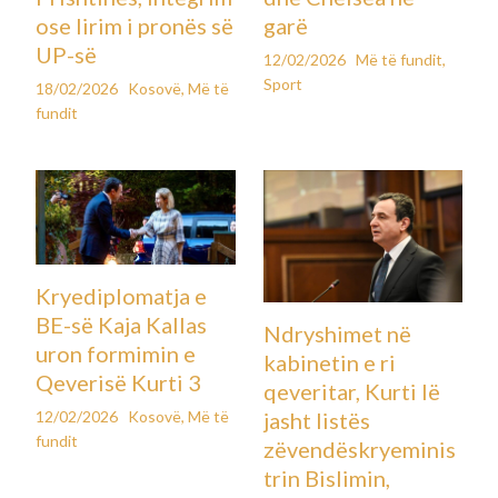
Kërkoj lirimin e Thaçit, Veselit,
Selimit dhe Krasniqit!
Leave a Comment
Kosovë
,
Më të fundit
By
Koha e parashikuar e leximit: 2 minuta
05 nentor 2025
Kryeministri i Kosovës, Albin Kurti, ka reaguar fuqishëm
përmes një postimi në Facebook lidhur me
pesëvjetorin e
paraburgimit të ish-krerëve të UÇK-së në Hagë
, duke e
quajtur mbajtjen e tyre të mëtejshme pa arsye ligjore dhe
morale.
Kurti kujtoi se menjëherë pas homazheve të mbajtura më 5
nëntor 2020 te varri i Astrit Deharit, Rexhep Selimi ishte
dërguar në burgun e Hagës, ku vazhdon të qëndrojë edhe sot.
Ai përmendi se krahas Selimit, në paraburgim prej pesë vitesh