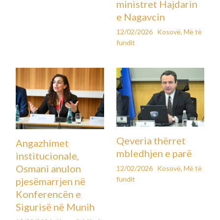
ndodhen edhe Hashim Thaçi, Kadri Veseli dhe Jakup Krasniqi.
“Pesë vite pritje, pesë vite pas hekurave ndërkohë që arsyeja
e njëjtë përsëritet në çdo vendim për refuzimin e lirimit:
‘rreziku i ndikimit mbi dëshmitarët’. Por Prokuroria e ka
përfunduar rastin e saj. Dëshmitarë më nuk ka. Nuk ka as
arsye ligjore, as morale që të mbahen edhe më tej në
paraburgim”, shkroi Kurti.
Ai theksoi se ka qenë i përfshirë në këtë çështje që nga dita e
parë, duke punuar në heshtje për lirimin e tyre, dhe publikoi
letrën që i kishte dërguar në shtator të vitit 2022 kryetares
së Dhomave të Specializuara, znj. Ekaterina Trandafilova.
“Kërkesat tona qëndrojnë akoma, e në Kosovë ekzistojnë të
gjitha garancitë për përgjigje pozitive ndaj tyre. Besoj se
është e drejtë që ata të kthehen në shtëpitë e tyre, të jenë
pranë familjeve të tyre dhe ta mbrojnë në liri luftën e drejtë
çlirimtare të Kosovës”, theksoi Kurti.