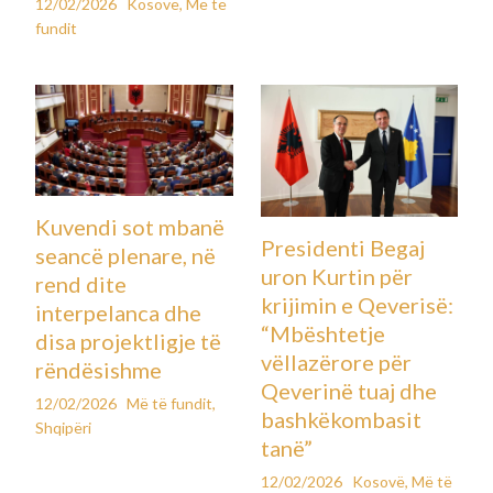
Sipas tij, edhe pse qeveria dhe ai personalisht kanë kërkuar
vazhdimisht lirimin e ish-krerëve të UÇK-së, përgjigjja e
Hagës nuk ka ndryshuar, ndërsa kërkesat e paraqitura
mbeten ende pa zgjidhje.(INA)