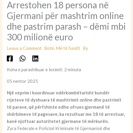
Arrestohen 18 persona në
Gjermani për mashtrim online
dhe pastrim parash – dëmi mbi
300 milionë euro
Leave a Comment
Botë
,
Më të fundit
By
Koha e parashikuar e leximit: 2 minuta
05 nentor 2025
Një veprim i koordinuar ndërkombëtarisht kundër
rrjeteve të dyshuara të mashtrimit online dhe pastrimit
të parave, që përfshinte edhe ofrues gjermanë të
shërbimeve të pagesave, ka rezultuar me 18 të arrestuar,
kanë njoftuar autoritetet gjermane të mërkurën.
Zyra Federale e Policisë Kriminale të Gjermanisë dhe