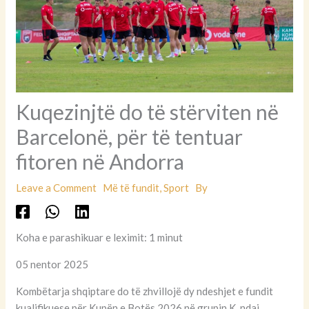
Kuqezinjtë do të stërviten në
Barcelonë, për të tentuar
fitoren në Andorra
Leave a Comment
Më të fundit
,
Sport
By
Koha e parashikuar e leximit: 1 minut
05 nentor 2025
Kombëtarja shqiptare do të zhvillojë dy ndeshjet e fundit
kualifikuese për Kupën e Botës 2026 në grupin K, ndaj