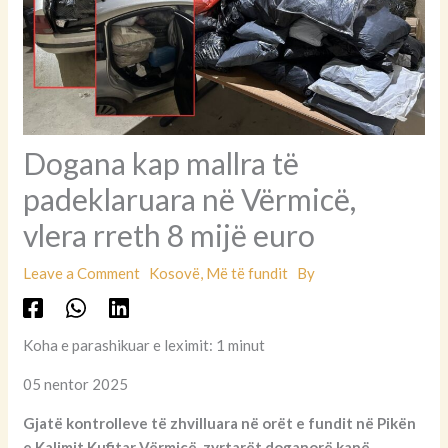
Dogana kap mallra të
padeklaruara në Vërmicë,
vlera rreth 8 mijë euro
Leave a Comment
Kosovë
,
Më të fundit
By
Koha e parashikuar e leximit: 1 minut
05 nentor 2025
Gjatë kontrolleve të zhvilluara në orët e fundit në Pikën
e Kalimit Kufitar Vërmicë, zyrtarët doganorë kanë