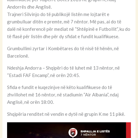
Andorrës dhe Anglisë.
Trajneri Silvinjo do të publikojë listën me lojtarët e
grumbulluar ditën e premte, më 7 nëntor. Më pas, ai do të
dalë në konferencë për mediat në “Shtëpinë e Futbollit”, ku do
të flasë për listën dhe për dy sfidat e fundit kualifikuese.
Grumbullimi zyrtar i Kombëtares do të nisë të hënën, në
Barcelonë.
Ndeshja Andorra – Shqipëri do të luhet më 13 nëntor, në
“Estadi FAF Encamp”, në orën 20:45.
Sfida e fundit e kuqezinjve në këto kualifikuese do të
zhvillohet më 16 nëntor, në stadiumin “Air Albania”, ndaj
Anglisë, në orën 18:00.
Shqipëria renditet në vendin e dytë në grupin K me 11 pikë.