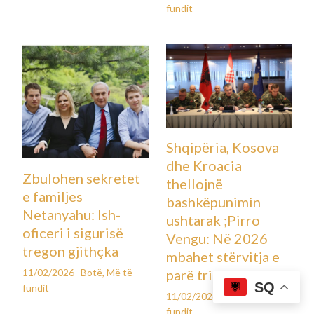
Postime të ngjashme
Ultimatum për
Kees Smit nën
Fakultetin Teknik
llupën e klubeve të
në Mitrovicën e
mëdha evropiane:
Veri: 30 ditë afat
Real Madrid,
nga Universiteti i
Barcelona, Bayern
Prishtinës, integrim
dhe Chelsea në
ose lirim i pronës së
garë
SQ
UP-së
12/02/2026
Më të fundit
,
Sport