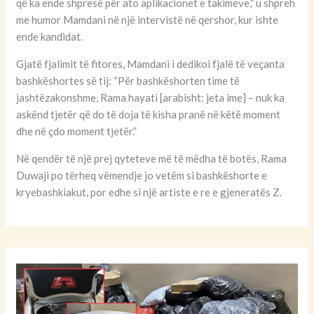
që ka ende shpresë për ato aplikacionet e takimeve,” u shpreh
me humor Mamdani në një intervistë në qershor, kur ishte
ende kandidat.
Gjatë fjalimit të fitores, Mamdani i dedikoi fjalë të veçanta
bashkëshortes së tij: “Për bashkëshorten time të
jashtëzakonshme, Rama hayati [arabisht: jeta ime] – nuk ka
askënd tjetër që do të doja të kisha pranë në këtë moment
dhe në çdo moment tjetër.”
Në qendër të një prej qyteteve më të mëdha të botës, Rama
Duwaji po tërheq vëmendje jo vetëm si bashkëshorte e
kryebashkiakut, por edhe si një artiste e re e gjeneratës Z.