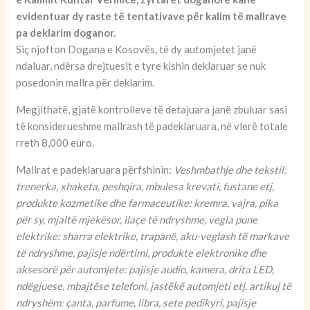
evidentuar dy raste të tentativave për kalim të mallrave
pa deklarim doganor.
Siç njofton Dogana e Kosovës, të dy automjetet janë
ndaluar, ndërsa drejtuesit e tyre kishin deklaruar se nuk
posedonin mallra për deklarim.
Megjithatë, gjatë kontrolleve të detajuara janë zbuluar sasi
të konsiderueshme mallrash të padeklaruara, në vlerë totale
rreth 8,000 euro.
Mallrat e padeklaruara përfshinin:
Veshmbathje dhe tekstil:
trenerka, xhaketa, peshqira, mbulesa krevati, fustane etj,
produkte kozmetike dhe farmaceutike: kremra, vajra, pika
për sy, mjaltë mjekësor, ilaçe të ndryshme, vegla pune
elektrike: sharra elektrike, trapanë, aku-veglash të markave
të ndryshme, pajisje ndërtimi, produkte elektronike dhe
aksesorë për automjete: pajisje audio, kamera, drita LED,
ndëgjuese, mbajtëse telefoni, jastëkë automjeti etj, artikuj të
ndryshëm: çanta, parfume, libra, sete pedikyri, pajisje