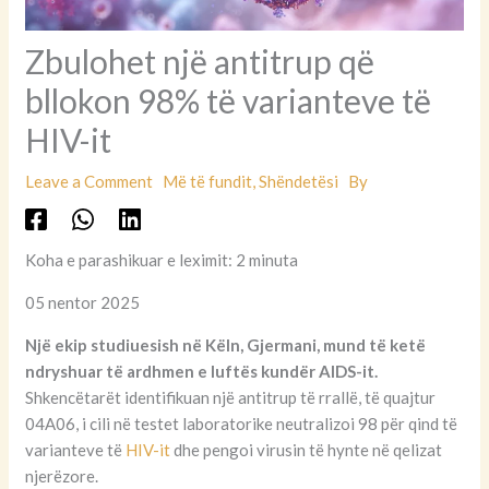
Zbulohet një antitrup që
bllokon 98% të varianteve të
HIV-it
Leave a Comment
Më të fundit
,
Shëndetësi
By
Koha e parashikuar e leximit: 2 minuta
05 nentor 2025
Një ekip studiuesish në Këln, Gjermani, mund të ketë
ndryshuar të ardhmen e luftës kundër AIDS-it.
Shkencëtarët identifikuan një antitrup të rrallë, të quajtur
04A06, i cili në testet laboratorike neutralizoi 98 për qind të
varianteve të
HIV-it
dhe pengoi virusin të hynte në qelizat
njerëzore.