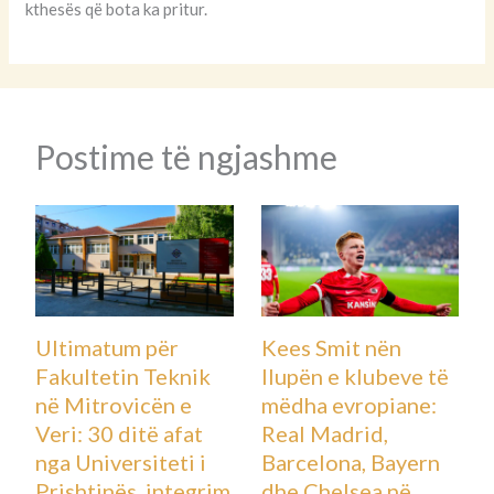
kthesës që bota ka pritur.
Pesë vite pas hekurave – Kurti
publikon letrën për Hagën: