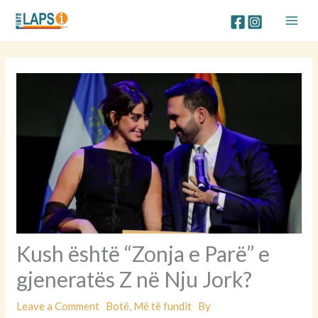
Skip
to
content
Kush është “Zonja e Parë” e
gjeneratës Z në Nju Jork?
Leave a Comment
Botë
,
Më të fundit
By