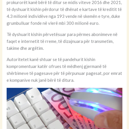
prokurorët kanë bërë të ditur se midis viteve 2016 dhe 2021,
të dyshuarit kishin përdorur të dhënat e kartave të kreditit të
4.3 milionë individëve nga 193 vende në skemën e tyre, duke
grumbulluar fonde në vlerë mbi 300 milionë euro.
Të dyshuarit kishin përvetësuar para përmes abonimeve në
faqet e internetit të rreme, të dizajnuara për transmetim,
takime dhe argëtim.
Autoritetet kanë shtuar se të pandehurit kishin
kompromentuar katër ofrues të mëdhenj gjermanë të
shërbimeve të pagesave për të përpunuar pagesat, por emrat
e kompanive nuk janë bërë të ditura.