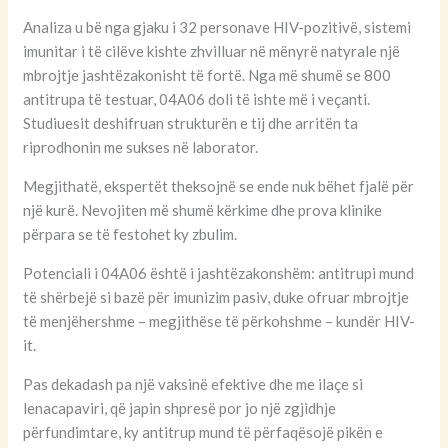
Analiza u bë nga gjaku i 32 personave HIV-pozitivë, sistemi
imunitar i të cilëve kishte zhvilluar në mënyrë natyrale një
mbrojtje jashtëzakonisht të fortë. Nga më shumë se 800
antitrupa të testuar, 04A06 doli të ishte më i veçanti.
Studiuesit deshifruan strukturën e tij dhe arritën ta
riprodhonin me sukses në laborator.
Megjithatë, ekspertët theksojnë se ende nuk bëhet fjalë për
një kurë. Nevojiten më shumë kërkime dhe prova klinike
përpara se të festohet ky zbulim.
Potenciali i 04A06 është i jashtëzakonshëm: antitrupi mund
të shërbejë si bazë për imunizim pasiv, duke ofruar mbrojtje
të menjëhershme – megjithëse të përkohshme – kundër HIV-
it.
Pas dekadash pa një vaksinë efektive dhe me ilaçe si
lenacapaviri, që japin shpresë por jo një zgjidhje
përfundimtare, ky antitrup mund të përfaqësojë pikën e