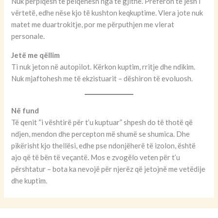
Nuk përpiqesh të pëlqehesh nga të gjithë. Preferon të jesh i
vërtetë, edhe nëse kjo të kushton keqkuptime. Vlera jote nuk
matet me duartrokitje, por me përputhjen me vlerat
personale.
Jetë me qëllim
Ti nuk jeton në autopilot. Kërkon kuptim, rritje dhe ndikim.
Nuk mjaftohesh me të ekzistuarit – dëshiron të evoluosh.
Në fund
Të qenit “i vështirë për t’u kuptuar” shpesh do të thotë që
ndjen, mendon dhe percepton më shumë se shumica. Dhe
pikërisht kjo thellësi, edhe pse ndonjëherë të izolon, është
ajo që të bën të veçantë. Mos e zvogëlo veten për t’u
përshtatur – bota ka nevojë për njerëz që jetojnë me vetëdije
dhe kuptim.