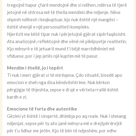
tregojnë hapur çfarë mendojnë dhe si ndihen, ndërsa të tjerë
jetojnë në shtresa më të thella mendimi dhe ndjenje. Nëse
shpesh ndihesh i keqkuptuar, kjo nuk është një mangësi –
është shenjë e një personaliteti kompleks.
Njerëzit me këtë tipar nuk i përjetojnë gjërat sipërfaqësisht.
Ata analizojnë, reflektojnë dhe vënë në pikëpyetje realitetin.
Kjo mënyrë e të jetuarit mund t’i bëjë marrëdhëniet më
sfiduese, por i jep jetës një kuptim më të pasur.
Mendim i thellë, jo i tepërt
Ti nuk i merr gjërat si të mirëqena. Çdo situatë, bisedë apo
emocion e sheh nga disa këndvështrime. Nuk kërkon
përgjigje të thjeshta, sepse e di që e vërteta rrallë është
bardh e zi.
Emocione të forta dhe autentike
Gëzimi yt është i sinqertë, dhimbja po aq reale. Nuk i shmang
ndjenjat, sepse për ty ato janë mënyra më e drejtpërdrejtë
për t’u lidhur me jetën. Kjo të bën të ndjeshëm, por edhe