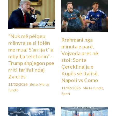
“Nuk më pëlqeu
Rrahmani nga
mënyra se si folën
minuta e parë,
me mua! S’arrija t’ia
Vojvoda pret në
mbyllja telefonin” –
stol: Sonte
Trump shpjegon pse
Çerekfinalja e
rriti tarifat ndaj
Kupës së Italisë,
Zvicrës
Napoli vs Como
11/02/2026
Botë
,
Më të
11/02/2026
Më të fundit
,
fundit
Sport