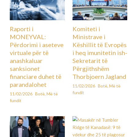
Raporti i
Komiteti i
MONEYVAL:
Ministrave i
Përdorimi i aseteve
Këshillit të Evropës
virtuale për të
i heq imunitetin ish-
anashkaluar
Sekretarit të
sanksionet
Përgjithshëm
financiare duhet të
Thorbjoern Jagland
parandalohet
11/02/2026
Botë
,
Më të
fundit
11/02/2026
Botë
,
Më të
fundit