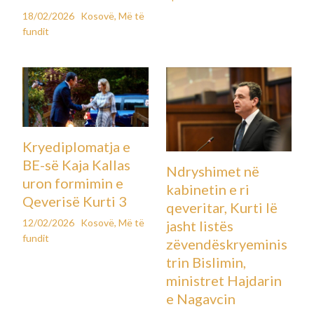
18/02/2026
Kosovë
,
Më të
fundit
Kryediplomatja e
BE-së Kaja Kallas
Ndryshimet në
uron formimin e
kabinetin e ri
Qeverisë Kurti 3
qeveritar, Kurti lë
12/02/2026
Kosovë
,
Më të
jasht listës
fundit
zëvendëskryeminis
trin Bislimin,
ministret Hajdarin
e Nagavcin