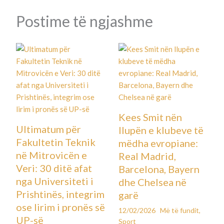
Postime të ngjashme
Kees Smit nën
Ultimatum për
llupën e klubeve të
Fakultetin Teknik
mëdha evropiane:
në Mitrovicën e
Real Madrid,
Veri: 30 ditë afat
Barcelona, Bayern
nga Universiteti i
dhe Chelsea në
Prishtinës, integrim
garë
ose lirim i pronës së
12/02/2026
Më të fundit
,
UP-së
Sport