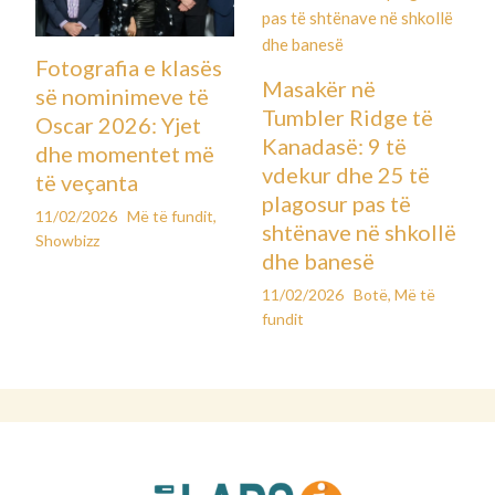
Fotografia e klasës
Masakër në
së nominimeve të
Tumbler Ridge të
Oscar 2026: Yjet
Kanadasë: 9 të
dhe momentet më
vdekur dhe 25 të
të veçanta
plagosur pas të
11/02/2026
Më të fundit
,
shtënave në shkollë
Showbizz
dhe banesë
11/02/2026
Botë
,
Më të
fundit