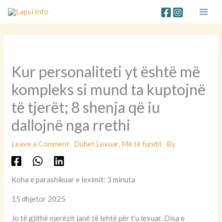
Skip
to
content
Kur personaliteti yt është më
kompleks si mund ta kuptojnë
të tjerët; 8 shenja që iu
dallojnë nga rrethi
Leave a Comment
Duhet Lexuar
,
Më të fundit
By
Koha e parashikuar e leximit: 3 minuta
15 dhjetor 2025
Jo të gjithë njerëzit janë të lehtë për t’u lexuar. Disa e