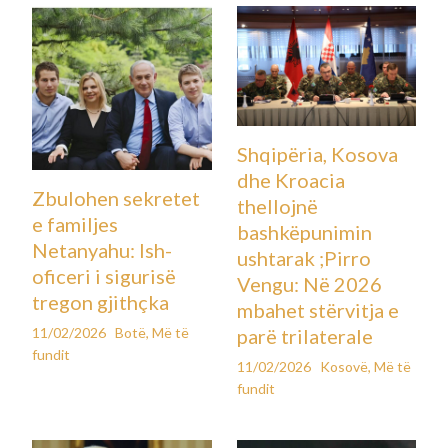
Shqipëria, Kosova
dhe Kroacia
Zbulohen sekretet
thellojnë
e familjes
bashkëpunimin
Netanyahu: Ish-
ushtarak ;Pirro
oficeri i sigurisë
Vengu: Në 2026
tregon gjithçka
mbahet stërvitja e
11/02/2026
Botë
,
Më të
parë trilaterale
fundit
11/02/2026
Kosovë
,
Më të
fundit