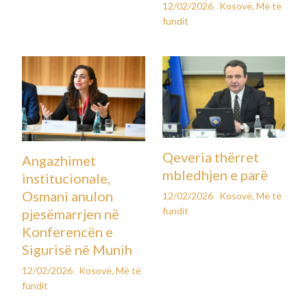
12/02/2026
Kosovë
,
Më të
fundit
Qeveria thërret
Angazhimet
mbledhjen e parë
institucionale,
Osmani anulon
12/02/2026
Kosovë
,
Më të
fundit
pjesëmarrjen në
Konferencën e
Sigurisë në Munih
12/02/2026
Kosovë
,
Më të
fundit