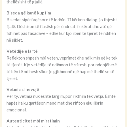
thellësisht të gjallë.
Biseda që kanë kuptim
Bisedat sipërfaqësore të lodhin. Ti kërkon dialog, jo thjesht
fjalë. Dëshiron të flasësh për ëndrrat, frikërat dhe atë që
fshihet pas fasadave – edhe kur kjo i bën të tjerët të ndihen
në siklet.
Vetëdije e lartë
Reflekton shpesh mbi veten, veprimet dhe ndikimin që ke tek
të tjerët. Kjo vetëdije të ndihmon të rritesh, por ndonjëherë
të bën të ndihesh sikur je gjithmonë një hap më thellë se të
tjerët.
Vetmia si nevojë
Për ty, vetmia nuk është largim, por rikthim tek vetja. Është
hapësira ku qartëson mendimet dhe rifiton ekuilibrin
emocional.
Autenticitet mbi miratimin