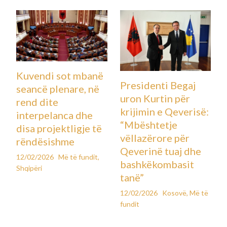
Kuvendi sot mbanë
Presidenti Begaj
seancë plenare, në
uron Kurtin për
rend dite
krijimin e Qeverisë:
interpelanca dhe
“Mbështetje
disa projektligje të
vëllazërore për
rëndësishme
Qeverinë tuaj dhe
12/02/2026
Më të fundit
,
bashkëkombasit
Shqipëri
tanë”
12/02/2026
Kosovë
,
Më të
fundit