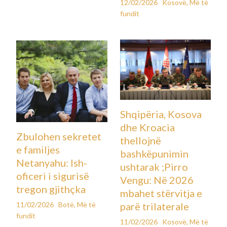
12/02/2026
Kosovë
,
Më të
fundit
Shqipëria, Kosova
dhe Kroacia
Zbulohen sekretet
thellojnë
e familjes
bashkëpunimin
Netanyahu: Ish-
ushtarak ;Pirro
oficeri i sigurisë
Vengu: Në 2026
tregon gjithçka
mbahet stërvitja e
11/02/2026
Botë
,
Më të
parë trilaterale
fundit
11/02/2026
Kosovë
,
Më të