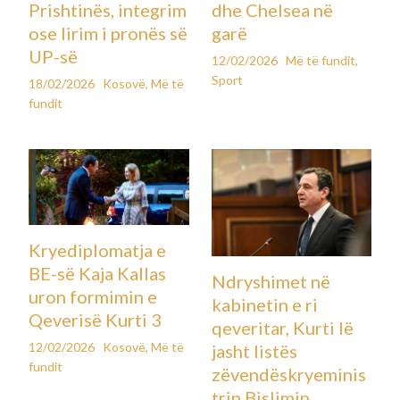
Prishtinës, integrim
dhe Chelsea në
ose lirim i pronës së
garë
UP-së
12/02/2026
Më të fundit
,
Sport
18/02/2026
Kosovë
,
Më të
fundit
Kryediplomatja e
BE-së Kaja Kallas
Ndryshimet në
uron formimin e
kabinetin e ri
Qeverisë Kurti 3
qeveritar, Kurti lë
12/02/2026
Kosovë
,
Më të
jasht listës
fundit
zëvendëskryeminis
trin Bislimin,