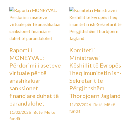
Raporti i
Komiteti i
MONEYVAL:
Ministrave i
Përdorimi i aseteve
Këshillit të Evropës
virtuale për të
i heq imunitetin ish-
anashkaluar
Sekretarit të
sanksionet
Përgjithshëm
financiare duhet të
Thorbjoern Jagland
parandalohet
11/02/2026
Botë
,
Më të
fundit
11/02/2026
Botë
,
Më të
fundit