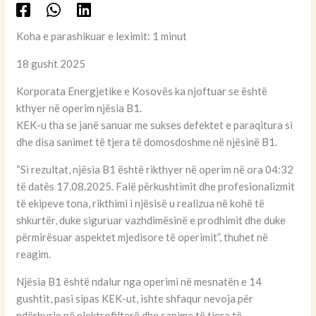
Koha e parashikuar e leximit: 1 minut
18 gusht 2025
Korporata Energjetike e Kosovës ka njoftuar se është
kthyer në operim njësia B1.
KEK-u tha se janë sanuar me sukses defektet e paraqitura si
dhe disa sanimet të tjera të domosdoshme në njësinë B1.
“Si rezultat, njësia B1 është rikthyer në operim në ora 04:32
të datës 17.08.2025. Falë përkushtimit dhe profesionalizmit
të ekipeve tona, rikthimi i njësisë u realizua në kohë të
shkurtër, duke siguruar vazhdimësinë e prodhimit dhe duke
përmirësuar aspektet mjedisore të operimit”, thuhet në
reagim.
Njësia B1 është ndalur nga operimi në mesnatën e 14
gushtit, pasi sipas KEK-ut, ishte shfaqur nevoja për
ndërhyrje në elektrofilterë dhe sanime të tjera të