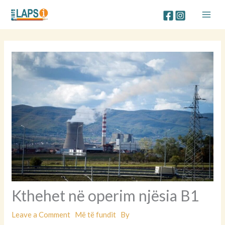
Skip
to
content
Kthehet në operim njësia B1
Leave a Comment
Më të fundit
By