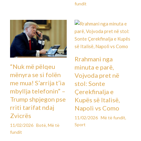
fundit
Rrahmani nga
“Nuk më pëlqeu
minuta e parë,
mënyra se si folën
Vojvoda pret në
me mua! S’arrija t’ia
stol: Sonte
mbyllja telefonin” –
Çerekfinalja e
Trump shpjegon pse
Kupës së Italisë,
rriti tarifat ndaj
Napoli vs Como
Zvicrës
11/02/2026
Më të fundit
,
Sport
11/02/2026
Botë
,
Më të
fundit