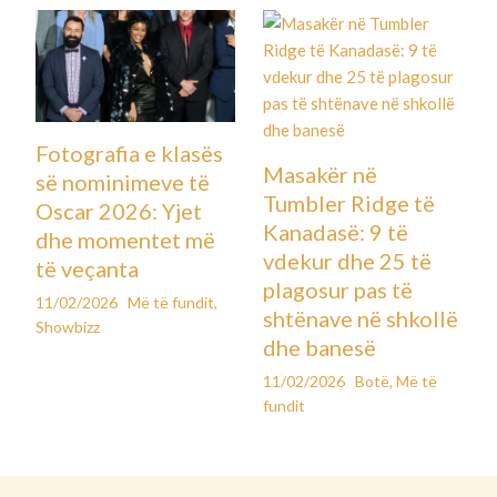
Fotografia e klasës
Masakër në
së nominimeve të
Tumbler Ridge të
Oscar 2026: Yjet
Kanadasë: 9 të
dhe momentet më
vdekur dhe 25 të
të veçanta
plagosur pas të
11/02/2026
Më të fundit
,
shtënave në shkollë
Showbizz
dhe banesë
11/02/2026
Botë
,
Më të
fundit