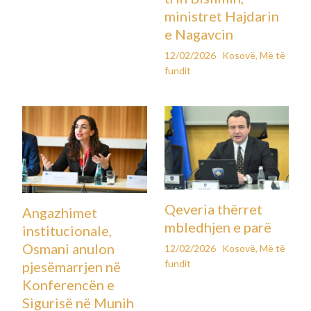
ministret Hajdarin
e Nagavcin
12/02/2026
Kosovë
,
Më të
fundit
Qeveria thërret
Angazhimet
mbledhjen e parë
institucionale,
Osmani anulon
12/02/2026
Kosovë
,
Më të
fundit
pjesëmarrjen në
Konferencën e
Sigurisë në Munih