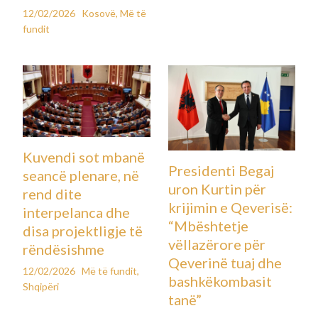
12/02/2026
Kosovë
,
Më të
fundit
Kuvendi sot mbanë
Presidenti Begaj
seancë plenare, në
uron Kurtin për
rend dite
krijimin e Qeverisë:
interpelanca dhe
“Mbështetje
disa projektligje të
vëllazërore për
rëndësishme
Qeverinë tuaj dhe
12/02/2026
Më të fundit
,
bashkëkombasit
Shqipëri
tanë”