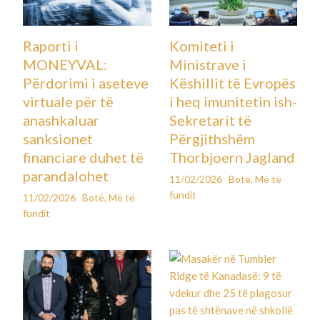
Raporti i
Komiteti i
MONEYVAL:
Ministrave i
Përdorimi i aseteve
Këshillit të Evropës
virtuale për të
i heq imunitetin ish-
anashkaluar
Sekretarit të
sanksionet
Përgjithshëm
financiare duhet të
Thorbjoern Jagland
parandalohet
11/02/2026
Botë
,
Më të
fundit
11/02/2026
Botë
,
Më të
fundit