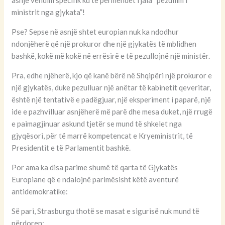
asnjë vendim specifik ku të përmendet fjala “pezullim i
ministrit nga gjykata”!
Pse? Sepse në asnjë shtet europian nuk ka ndodhur
ndonjëherë që një prokuror dhe një gjykatës të mblidhen
bashkë, kokë më kokë në errësirë e të pezullojnë një ministër.
Pra, edhe njëherë, kjo që kanë bërë në Shqipëri një prokuror e
një gjykatës, duke pezulluar një anëtar të kabinetit qeveritar,
është një tentativë e padëgjuar, një eksperiment i paparë, një
ide e pazhvilluar asnjëherë më parë dhe mesa duket, një rrugë
e paimagjinuar askund tjetër se mund të shkelet nga
gjyqësori, për të marrë kompetencat e Kryeministrit, të
Presidentit e të Parlamentit bashkë.
Por ama ka disa parime shumë të qarta të Gjykatës
Europiane që e ndalojnë parimësisht këtë aventurë
antidemokratike:
Së pari, Strasburgu thotë se masat e sigurisë nuk mund të
përdoren: