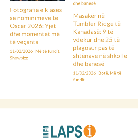
Fotografia e klasës
Masakër në
së nominimeve të
Tumbler Ridge të
Oscar 2026: Yjet
Kanadasë: 9 të
dhe momentet më
vdekur dhe 25 të
të veçanta
plagosur pas të
11/02/2026
Më të fundit
,
shtënave në shkollë
Showbizz
dhe banesë
11/02/2026
Botë
,
Më të
fundit