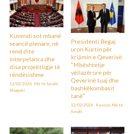
Kuvendi sot mbanë
Presidenti Begaj
seancë plenare, në
uron Kurtin për
rend dite
krijimin e Qeverisë:
interpelanca dhe
“Mbështetje
disa projektligje të
vëllazërore për
rëndësishme
Qeverinë tuaj dhe
12/02/2026
Më të fundit
,
bashkëkombasit
Shqipëri
tanë”
12/02/2026
Kosovë
,
Më të
fundit