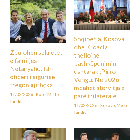
Shqipëria, Kosova
dhe Kroacia
Zbulohen sekretet
thellojnë
e familjes
bashkëpunimin
Netanyahu: Ish-
ushtarak ;Pirro
oficeri i sigurisë
Vengu: Në 2026
tregon gjithçka
mbahet stërvitja e
11/02/2026
Botë
,
Më të
parë trilaterale
fundit
11/02/2026
Kosovë
,
Më të
fundit