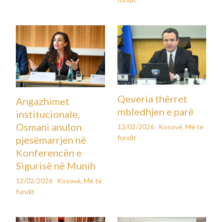
Qeveria thërret
Angazhimet
mbledhjen e parë
institucionale,
Osmani anulon
12/02/2026
Kosovë
,
Më të
fundit
pjesëmarrjen në
Konferencën e
Sigurisë në Munih
12/02/2026
Kosovë
,
Më të
fundit