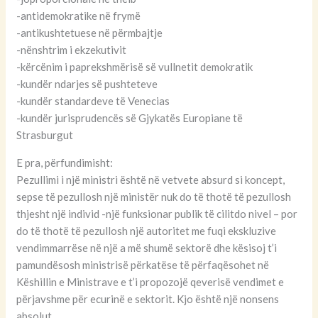
-antidemokratike në frymë
-antikushtetuese në përmbajtje
-nënshtrim i ekzekutivit
-kërcënim i paprekshmërisë së vullnetit demokratik
-kundër ndarjes së pushteteve
-kundër standardeve të Venecias
-kundër jurisprudencës së Gjykatës Europiane të
Strasburgut
E pra, përfundimisht:
Pezullimi i një ministri është në vetvete absurd si koncept,
sepse të pezullosh një ministër nuk do të thotë të pezullosh
thjesht një individ -një funksionar publik të cilitdo nivel – por
do të thotë të pezullosh një autoritet me fuqi ekskluzive
vendimmarrëse në një a më shumë sektorë dhe kësisoj t’i
pamundësosh ministrisë përkatëse të përfaqësohet në
Këshillin e Ministrave e t’i propozojë qeverisë vendimet e
përjavshme për ecurinë e sektorit. Kjo është një nonsens
absolut.