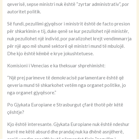
qeverisë, sepse ministri nuk është “zyrtar administrativ”, por
autoritet politik.
Së fundi, pezullimi gjyqësor i ministrit është de facto presion
për shkarkimin e tij, duke qenë se kur pezullohet një ministër,
nuk pezullohet një individ, por paralizohet krejt vendimmarrja
për një apo më shumë sektorë që ministri mund të mbulojë.
Dhe kjo është këmbë e krye jokushtetuese.
Komisioni i Venecias e ka theksuar shprehimisht:
“Një prej parimeve të demokracisë parlamentare është që
qeveria mund të shkarkohet vetëm nga organet politike, jo
nga organet gjyqësore.”
Po Gjykata Europiane e Strasburgut çfarë thotë për këtë
çështje?
Kjo është interesante. Gjykata Europiane nuk është ndeshur
kurrë me këtë absurd dhe prandaj nuk ka dhënë asnjëherë,