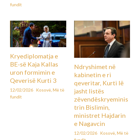
fundit
Kryediplomatja e
BE-së Kaja Kallas
Ndryshimet në
uron formimin e
kabinetin e ri
Qeverisë Kurti 3
qeveritar, Kurti lë
12/02/2026
Kosovë
,
Më të
jasht listës
fundit
zëvendëskryeminis
trin Bislimin,
ministret Hajdarin
e Nagavcin
12/02/2026
Kosovë
,
Më të
fundit