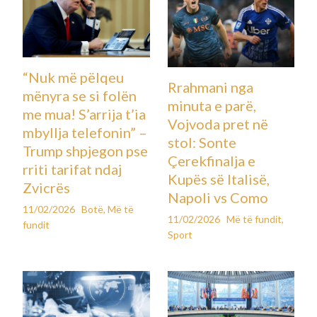
“Nuk më pëlqeu
Rrahmani nga
mënyra se si folën
minuta e parë,
me mua! S’arrija t’ia
Vojvoda pret në
mbyllja telefonin” –
stol: Sonte
Trump shpjegon pse
Çerekfinalja e
rriti tarifat ndaj
Kupës së Italisë,
Zvicrës
Napoli vs Como
11/02/2026
Botë
,
Më të
11/02/2026
Më të fundit
,
fundit
Sport