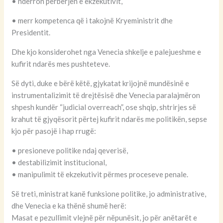
• ndërron përbërjen e ekzekutivit,
• merr kompetenca që i takojnë Kryeministrit dhe
Presidentit.
Dhe kjo konsiderohet nga Venecia shkelje e palejueshme e
kufirit ndarës mes pushteteve.
Së dyti, duke e bërë këtë, gjykatat krijojnë mundësinë e
instrumentalizimit të drejtësisë dhe Venecia paralajmëron
shpesh kundër “judicial overreach”, ose shqip, shtrirjes së
krahut të gjyqësorit përtej kufirit ndarës me politikën, sepse
kjo për pasojë i hap rrugë:
• presioneve politike ndaj qeverisë,
• destabilizimit institucional,
• manipulimit të ekzekutivit përmes proceseve penale.
Së treti, ministrat kanë funksione politike, jo administrative,
dhe Venecia e ka thënë shumë herë:
Masat e pezullimit vlejnë për nëpunësit, jo për anëtarët e