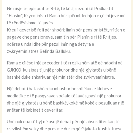
Në nisje të episodit të 8-të, të këtij sezoni të Podkastit
“Flasim”, Kryeministri Rama bëri përmbledhjen e çështjeve më
të rëndësishme të javës..
Kreu i qeverisë foli për shpërblimin për pensionistët, rritjen e
pagave dhe pensioneve, samitin për Planin e ri të Rritjes,
ndërsa u ndal dhe për pezullimin nga detyra e
zv.kryeministres Belinda Balluku.
Rama e cilësoi një precedent të rrezikshëm atë që ndodhi në
GJKKO, ku sipas tij, një prokuror dhe një gjykatës u bënë
bashkë duke shkarkuar një ministër dhe zv/kryeministre.
Një debat i hatashëm ka mbushur boshllëkun e klubeve
mediatike e të pasqyrave sociale të javës, pasi një prokuror
dhe një gjykatës u bënë bashkë, kokë më kokë e pezulluan një
anëtar të kabinetit qeveritar.
Unë nuk dua të hyj në asnjë debat për një absurditet kaq të
rrezikshëm sa ky dhe pres me durim që Gjykata Kushtetuese