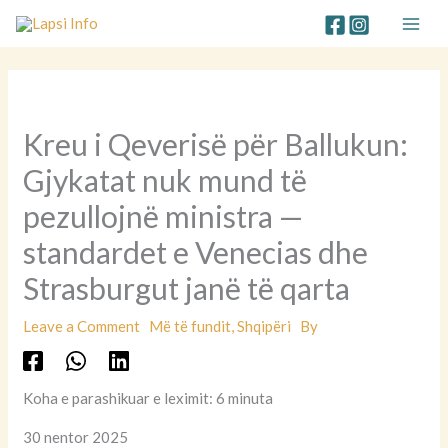
Skip
to
content
Kreu i Qeverisë për Ballukun:
Gjykatat nuk mund të
pezullojnë ministra —
standardet e Venecias dhe
Strasburgut janë të qarta
Leave a Comment
Më të fundit
,
Shqipëri
By
Koha e parashikuar e leximit: 6 minuta
30 nentor 2025