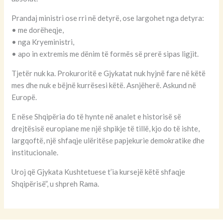
Prandaj ministri ose rri në detyrë, ose largohet nga detyra:
• me dorëheqje,
• nga Kryeministri,
• apo in extremis me dënim të formës së prerë sipas ligjit.
Tjetër nuk ka. Prokuroritë e Gjykatat nuk hyjnë fare në këtë
mes dhe nuk e bëjnë kurrësesi këtë. Asnjëherë. Askund në
Europë.
E nëse Shqipëria do të hynte në analet e historisë së
drejtësisë europiane me një shpikje të tillë, kjo do të ishte,
largqoftë, një shfaqje ulëritëse papjekurie demokratike dhe
institucionale.
Uroj që Gjykata Kushtetuese t’ia kursejë këtë shfaqje
Shqipërisë”, u shpreh Rama.