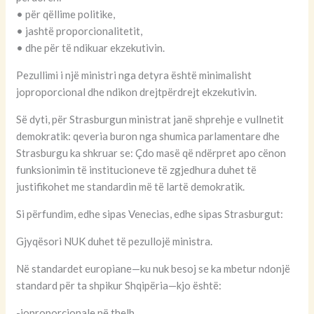
• për qëllime politike,
• jashtë proporcionalitetit,
• dhe për të ndikuar ekzekutivin.
Pezullimi i një ministri nga detyra është minimalisht
joproporcional dhe ndikon drejtpërdrejt ekzekutivin.
Së dyti, për Strasburgun ministrat janë shprehje e vullnetit
demokratik: qeveria buron nga shumica parlamentare dhe
Strasburgu ka shkruar se: Çdo masë që ndërpret apo cënon
funksionimin të institucioneve të zgjedhura duhet të
justifikohet me standardin më të lartë demokratik.
Si përfundim, edhe sipas Venecias, edhe sipas Strasburgut:
Gjyqësori NUK duhet të pezullojë ministra.
Në standardet europiane—ku nuk besoj se ka mbetur ndonjë
standard për ta shpikur Shqipëria—kjo është:
-joproporcionale në thelb