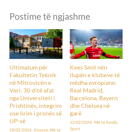
Postime të ngjashme
Ultimatum për
Kees Smit nën
Fakultetin Teknik
llupën e klubeve të
në Mitrovicën e
mëdha evropiane:
Veri: 30 ditë afat
Real Madrid,
nga Universiteti i
Barcelona, Bayern
Prishtinës, integrim
dhe Chelsea në
ose lirim i pronës së
garë
UP-së
12/02/2026
Më të fundit
,
Sport
18/02/2026
Kosovë
,
Më të