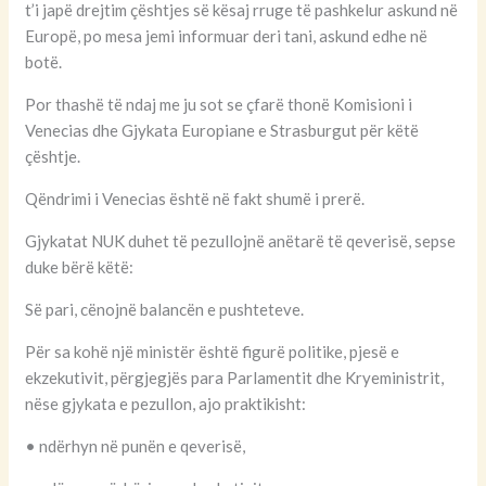
t’i japë drejtim çështjes së kësaj rruge të pashkelur askund në
Europë, po mesa jemi informuar deri tani, askund edhe në
botë.
Por thashë të ndaj me ju sot se çfarë thonë Komisioni i
Venecias dhe Gjykata Europiane e Strasburgut për këtë
çështje.
Qëndrimi i Venecias është në fakt shumë i prerë.
Gjykatat NUK duhet të pezullojnë anëtarë të qeverisë, sepse
duke bërë këtë:
Së pari, cënojnë balancën e pushteteve.
Për sa kohë një ministër është figurë politike, pjesë e
ekzekutivit, përgjegjës para Parlamentit dhe Kryeministrit,
nëse gjykata e pezullon, ajo praktikisht:
• ndërhyn në punën e qeverisë,