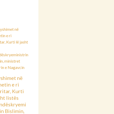
shimet në
etin e ri
itar, Kurti
sht listës
ndëskryemi
in Bislimin,