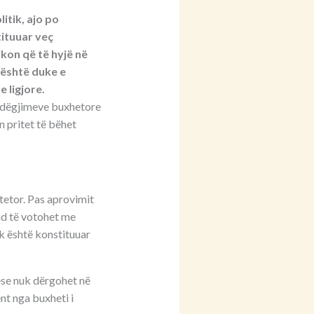
itik, ajo po
ituuar veç
kon që të hyjë në
 është duke e
 ligjore.
të dëgjimeve buxhetore
n pritet të bëhet
tetor. Pas aprovimit
und të votohet me
k është konstituuar
nëse nuk dërgohet në
nt nga buxheti i