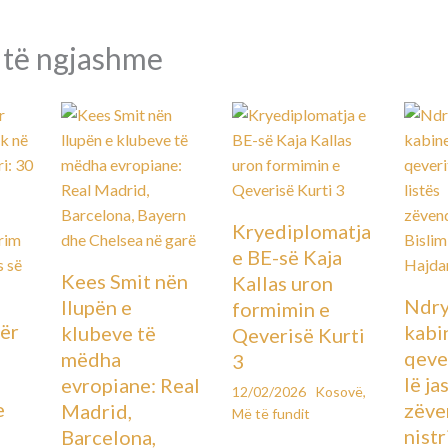
 të ngjashme
Kryediplomatja
e BE-së Kaja
Kees Smit nën
Kallas uron
Ndry
llupën e
formimin e
ër
kabin
klubeve të
Qeverisë Kurti
qever
mëdha
3
lë ja
evropiane: Real
12/02/2026
Kosovë
,
e
zëve
Madrid,
Më të fundit
ë
nistr
Barcelona,