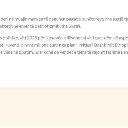
 deri në muajin mars sa të paguhen pagat e punëtorëve dhe asgjë tj
shtetit në emër të patriotizmit”, tha Shatri.
politike, viti 2025 për Kosovën, cilësohet si vit i çuar dëm në aspek
në Kuvend, qindra miliona euro nga plani i rritjes i Bashkimit Evropi
ë vënë në zbatim, ndërkohë që vendet e tjera të rajonit tashmë kan