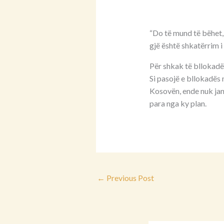
“Do të mund të bëhet,
gjë është shkatërrim i 
Për shkak të bllokadës 
Si pasojë e bllokadës 
Kosovën, ende nuk jan
para nga ky plan.
←
Previous Post