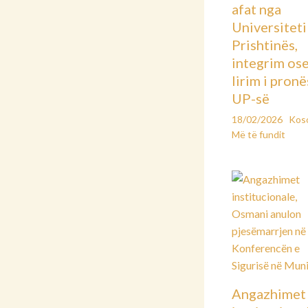
afat nga
Universiteti 
Prishtinës,
integrim os
lirim i pronë
UP-së
18/02/2026
Kos
Më të fundit
Angazhimet