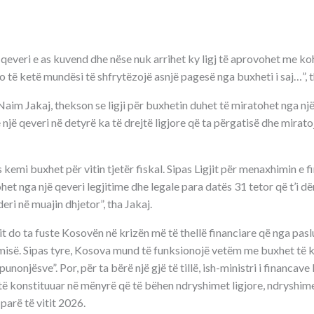
s qeveri e as kuvend dhe nëse nuk arrihet ky ligj të aprovohet me koh
o të ketë mundësi të shfrytëzojë asnjë pagesë nga buxheti i saj…”, t
aim Jakaj, thekson se ligji për buxhetin duhet të miratohet nga një 
 një qeveri në detyrë ka të drejtë ligjore që ta përgatisë dhe mirato
kemi buxhet për vitin tjetër fiskal. Sipas Ligjit për menaxhimin e f
otohet nga një qeveri legjitime dhe legale para datës 31 tetor që t’i 
ri në muajin dhjetor”, tha Jakaj.
 do ta fuste Kosovën në krizën më të thellë financiare që nga pasl
isë. Sipas tyre, Kosova mund të funksionojë vetëm me buxhet të kuf
unonjësve”. Por, për ta bërë një gjë të tillë, ish-ministri i financave
ë konstituuar në mënyrë që të bëhen ndryshimet ligjore, ndryshime t
parë të vitit 2026.