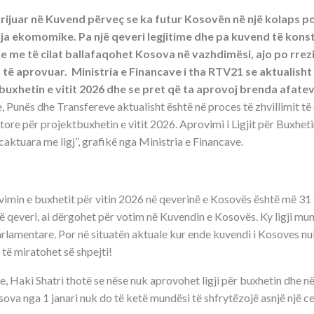
krijuar në Kuvend përveç se ka futur Kosovën në një kolaps pol
a ekomomike. Pa një qeveri legjitime dhe pa kuvend të konst
 me të cilat ballafaqohet Kosova në vazhdimësi, ajo po rrezi
 të aprovuar. Ministria e Financave i tha RTV21 se aktualisht
 buxhetin e vitit 2026 dhe se pret që ta aprovoj brenda afateve
e, Punës dhe Transfereve aktualisht është në proces të zhvillimit 
re për projektbuxhetin e vitit 2026. Aprovimi i Ligjit për Buxheti
aktuara me ligj”, grafikë nga Ministria e Financave.
ovimin e buxhetit për vitin 2026 në qeverinë e Kosovës është më 31 
 në qeveri, ai dërgohet për votim në Kuvendin e Kosovës. Ky ligji m
arlamentare. Por në situatën aktuale kur ende kuvendi i Kosoves nu
 të miratohet së shpejti!
ve, Haki Shatri thotë se nëse nuk aprovohet ligji për buxhetin dhe 
va nga 1 janari nuk do të ketë mundësi të shfrytëzojë asnjë një ce