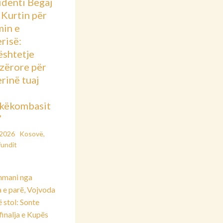
identi Begaj
 Kurtin për
min e
risë:
shtetje
azërore për
rinë tuaj
këkombasit
”
/2026
Kosovë
,
fundit