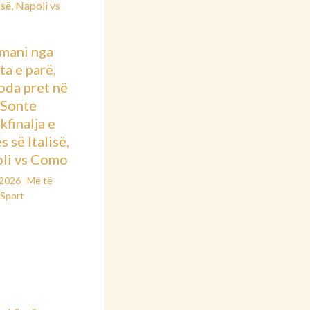
mani nga
ta e parë,
oda pret në
: Sonte
kfinalja e
 së Italisë,
li vs Como
/2026
Më të
Sport