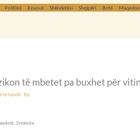
Politikë
Kosovë
Shëndetësi
Shqipëri
Botë
Maqedoni 
ikon të mbetet pa buxhet për viti
 të fundit
By
leximit: 3 minuta