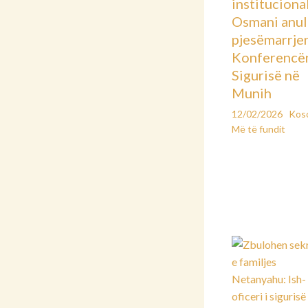
instituciona
Osmani anu
pjesëmarrje
Konferencë
Sigurisë në
Munih
12/02/2026
Kos
Më të fundit