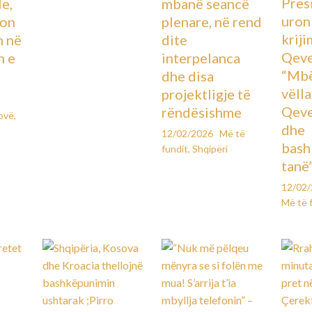
Pres
le,
mbanë seancë
uron
lon
plenare, në rend
kriji
n në
dite
Qeve
n e
interpelanca
“Mbë
dhe disa
vëll
projektligje të
Qeve
rëndësishme
ovë
,
dhe
12/02/2026
Më të
bash
fundit
,
Shqipëri
tanë
12/02
Më të 