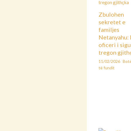
Zbulohen
sekretet e
familjes
Netanyahu: 
oficeri i sig
tregon gjith
11/02/2026
Bot
të fundit