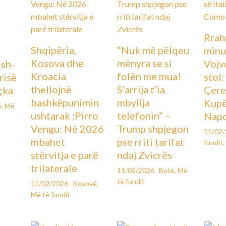
Rrah
Shqipëria,
“Nuk më pëlqeu
minu
Kosova dhe
mënyra se si
Vojv
Ish-
Kroacia
folën me mua!
stol
urisë
thellojnë
S’arrija t’ia
Çere
çka
bashkëpunimin
mbyllja
Kupës
ë
,
Më
ushtarak ;Pirro
telefonin” –
Napo
Vengu: Në 2026
Trump shpjegon
11/02
mbahet
pse rriti tarifat
fundit
,
stërvitja e parë
ndaj Zvicrës
trilaterale
11/02/2026
Botë
,
Më
të fundit
11/02/2026
Kosovë
,
Më të fundit