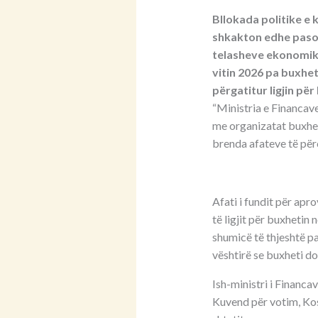
Bllokada politike e 
shkakton edhe pasoj
telasheve ekonomike
vitin 2026 pa buxhet
përgatitur ligjin për
“Ministria e Financav
me organizatat buxheto
brenda afateve të përc
Afati i fundit për apr
të ligjit për buxhetin
shumicë të thjeshtë p
vështirë se buxheti do
Ish-ministri i Financa
Kuvend për votim, Koso