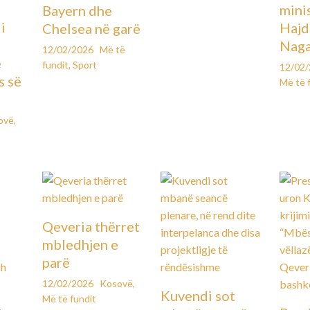
mini
Bayern dhe
i
Hajd
Chelsea në garë
Naga
12/02/2026
Më të
e
fundit
,
Sport
12/02
s së
Më të 
ovë
,
Qeveria thërret
mbledhjen e
parë
12/02/2026
Kosovë
,
Kuvendi sot
Më të fundit