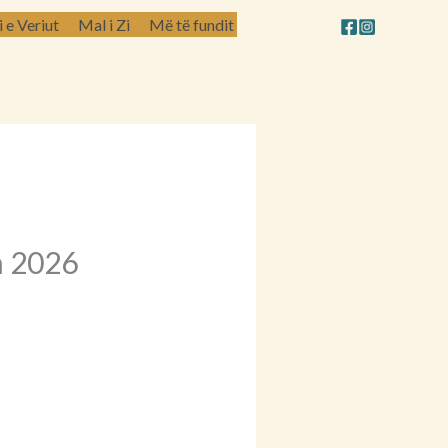
e Veriut
Mal i Zi
Më të fundit
n 2026