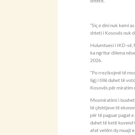
shtetit.
“Siç e dini nuk kemi a
shteti i Kosovës nuk d
Hulumtuesi i IKD-së, N
ka ngritur dilema nëse
2026.
“Po rrezikojmë të mos 
ligj i tillë duhet të v
Kosovës për miratim de
Mosmiratimi i buxhetit
të çështjeve të ekonom
për të paguar pagat e p
duhet të ketë kuvend t
afat vetëm dy muajt e 