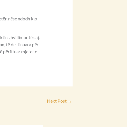
etër, nëse ndodh kjo
tin zhvillimor të saj.
an, të destinuara për
ë përfituar mjetet e
Next Post
→