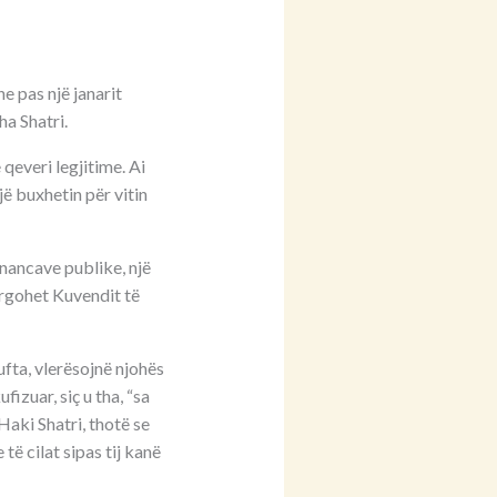
e pas një janarit
ha Shatri.
qeveri legjitime. Ai
jë buxhetin për vitin
inancave publike, një
dërgohet Kuvendit të
ufta, vlerësojnë njohës
izuar, siç u tha, “sa
 Haki Shatri, thotë se
ë cilat sipas tij kanë