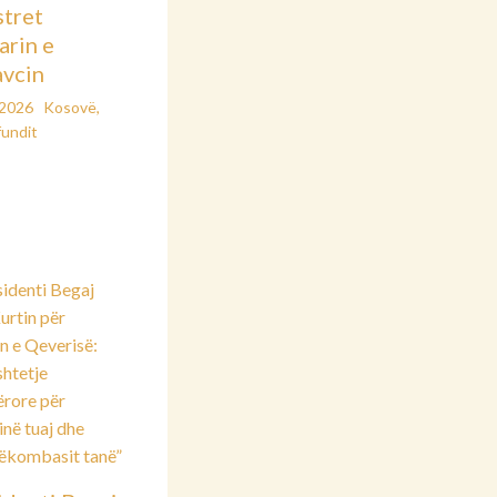
stret
arin e
vcin
/2026
Kosovë
,
fundit