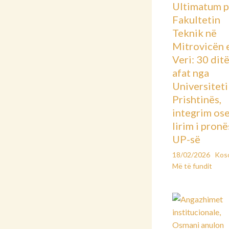
Ultimatum p
Fakultetin
Teknik në
Mitrovicën 
Veri: 30 dit
afat nga
Universiteti 
Prishtinës,
integrim os
lirim i pronë
UP-së
18/02/2026
Kos
Më të fundit