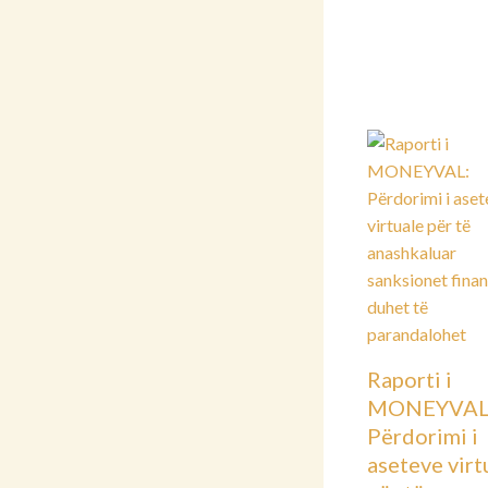
Raporti i
MONEYVAL
Përdorimi i
aseteve virt