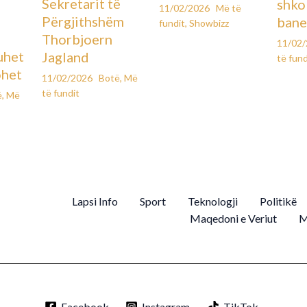
Sekretarit të
shko
11/02/2026
Më të
Përgjithshëm
bane
fundit
,
Showbizz
Thorbjoern
11/02
uhet
Jagland
të fund
ohet
11/02/2026
Botë
,
Më
të fundit
ë
,
Më
Lapsi Info
Sport
Teknologji
Politikë
Maqedoni e Veriut
M
Facebook
Instagram
TikTok