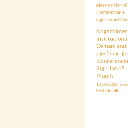
Angazhimet
instituciona
Osmani anu
pjesëmarrje
Konferencë
Sigurisë në
Munih
12/02/2026
Kos
Më të fundit