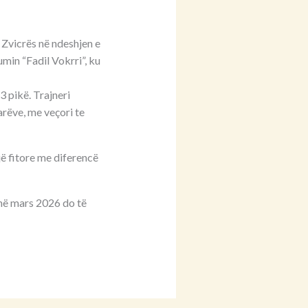
 Zvicrës në ndeshjen e
min “Fadil Vokrri”, ku
 pikë. Trajneri
arëve, me veçori te
ë fitore me diferencë
 në mars 2026 do të