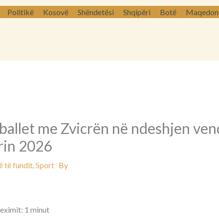
Politikë
Kosovë
Shëndetësi
Shqipëri
Botë
Maqedoni 
ballet me Zvicrën në ndeshjen ve
rin 2026
 të fundit
,
Sport
By
eximit: 1 minut