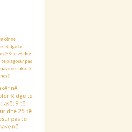
kër në
ler Ridge të
dasë: 9 të
ur dhe 25 të
osur pas të
nave në