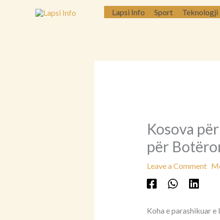
Skip
Lapsi Info
Sport
Teknologji
to
content
Kosova për
për Botëro
Leave a Comment
Më
Koha e parashikuar e l