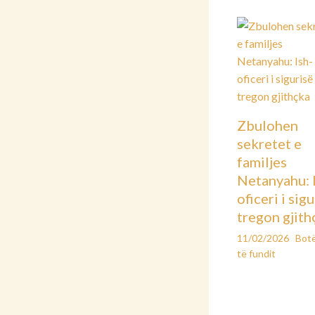
Zbulohen
sekretet e
familjes
Netanyahu: 
oficeri i sig
tregon gjith
11/02/2026
Bot
të fundit