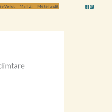
e Veriut
Mal i Zi
Më të fundit
ndimtare