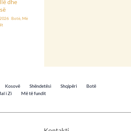
llë dhe
së
/2026
Botë
,
Më
it
Kosovë
Shëndetësi
Shqipëri
Botë
al i Zi
Më të fundit
Kontakti