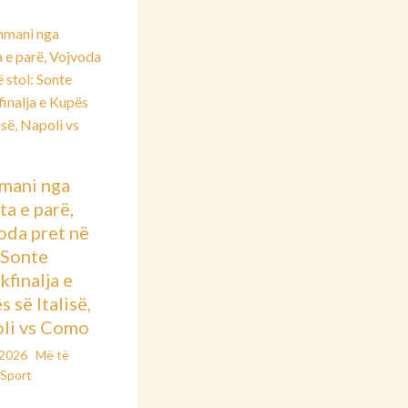
mani nga
ta e parë,
oda pret në
: Sonte
kfinalja e
 së Italisë,
li vs Como
/2026
Më të
Sport