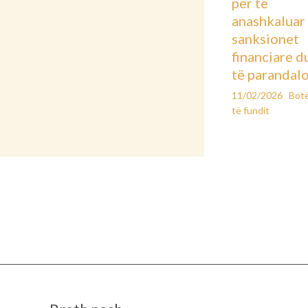
për të
anashkaluar
sanksionet
financiare d
të parandal
11/02/2026
Bot
të fundit