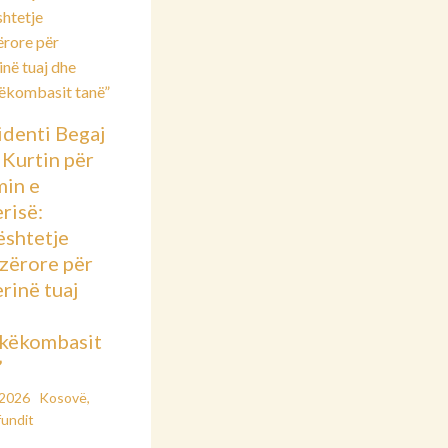
identi Begaj
 Kurtin për
min e
risë:
shtetje
azërore për
rinë tuaj
këkombasit
”
/2026
Kosovë
,
fundit