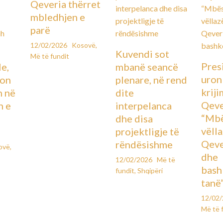
Qeveria thërret
mbledhjen e
parë
12/02/2026
Kosovë
,
Kuvendi sot
Më të fundit
Pres
le,
mbanë seancë
uron
lon
plenare, në rend
kriji
n në
dite
Qeve
n e
interpelanca
“Mbë
dhe disa
vëll
projektligje të
Qeve
rëndësishme
ovë
,
dhe
12/02/2026
Më të
bash
fundit
,
Shqipëri
tanë
12/02
Më të 