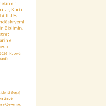
etin e ri
itar, Kurti
sht listës
ndëskryemi
in Bislimin,
stret
arin e
vcin
/2026
Kosovë
,
fundit