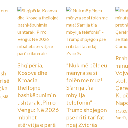
Rrah
Shqipëria,
“Nuk më pëlqeu
minu
Kosova dhe
mënyra se si
Vojv
Ish-
Kroacia
folën me mua!
stol
urisë
thellojnë
S’arrija t’ia
Çere
çka
bashkëpunimin
mbyllja
Kupës
ë
,
Më
ushtarak ;Pirro
telefonin” –
Napo
Vengu: Në 2026
Trump shpjegon
11/02
mbahet
pse rriti tarifat
fundit
,
stërvitja e parë
ndaj Zvicrës