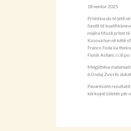
18 nentor 2025
Prishtina do të jetë 
fundit të kualifikimev
mijëra tifozë pritet të
Kosova hyn në këtë sf
Franco Foda ka theksua
Fisnik Asllani, i cili 
Megjithëse matematiki
6:0 ndaj Zvicrës duket
Pavarësisht rezultatit
kërkojnë biletën për n