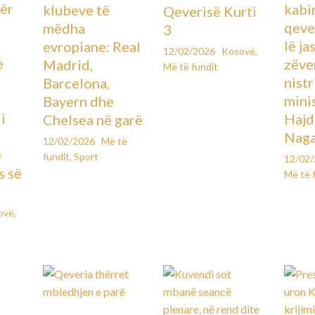
ër
kabin
klubeve të
Qeverisë Kurti
qever
mëdha
3
lë ja
evropiane: Real
12/02/2026
Kosovë
,
e
zëve
Madrid,
Më të fundit
ë
nistr
Barcelona,
mini
Bayern dhe
i
Hajd
Chelsea në garë
Naga
12/02/2026
Më të
e
fundit
,
Sport
12/02
s së
Më të 
ovë
,