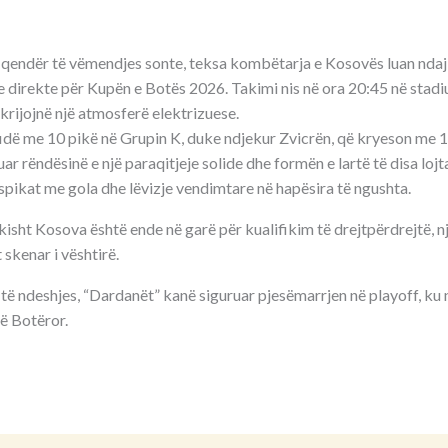
në qendër të vëmendjes sonte, teksa kombëtarja e Kosovës luan ndaj
e direkte për Kupën e Botës 2026. Takimi nis në ora 20:45 në stadiu
 krijojnë një atmosferë elektrizuese.
idë me 10 pikë në Grupin K, duke ndjekur Zvicrën, që kryeson me 13
r rëndësinë e një paraqitjeje solide dhe formën e lartë të disa lojt
po spikat me gola dhe lëvizje vendimtare në hapësira të ngushta.
sht Kosova është ende në garë për kualifikim të drejtpërdrejtë, nj
 skenar i vështirë.
 të ndeshjes, “Dardanët” kanë siguruar pjesëmarrjen në playoff, ku
ë Botëror.