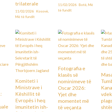
trilaterale
11/02/2026
Botë
,
Më
të fundit
11/02/2026
Kosovë
,
Më të fundit
Fotografia e
Masa
klasës së
Komiteti i
Tumb
nominimeve të
Ministrave i
Kana
Oscar 2026:
:
Këshillit të
vdek
Yjet dhe
Evropës i heq
plag
momentet më
uale
imunitetin ish-
shtë
të veçanta