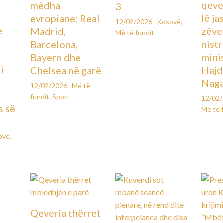
qever
mëdha
3
lë ja
evropiane: Real
12/02/2026
Kosovë
,
e
zëve
Madrid,
Më të fundit
ë
nistr
Barcelona,
mini
Bayern dhe
i
Hajd
Chelsea në garë
Naga
12/02/2026
Më të
e
fundit
,
Sport
12/02
s së
Më të 
ovë
,
Qeveria thërret