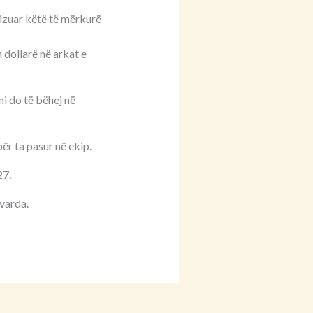
rizuar këtë të mërkurë
n dollarë në arkat e
mi do të bëhej në
ër ta pasur në ekip.
27.
svarda.