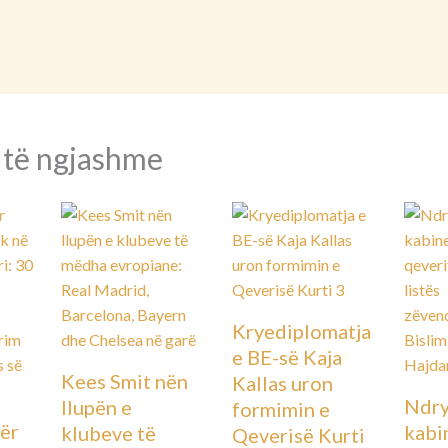
 të ngjashme
Kryediplomatja
e BE-së Kaja
Kees Smit nën
Kallas uron
Ndry
llupën e
formimin e
ër
kabin
klubeve të
Qeverisë Kurti