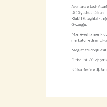
Aventura e Jasir Asani
të 20 gushtit në Iran.
Klubi i Esteghlal ka nj
Gwangju.
Marrëveshja mes klubit
merkaton e dimrit, kur
Megjithatë drejtuesit 
Futbollisti 30-vjeçar 
Në karrierën e tij, Jas