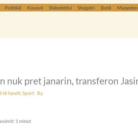
Politikë
Kosovë
Shëndetësi
Shqipëri
Botë
Maqedoni 
an nuk pret janarin, transferon Jasi
 të fundit
,
Sport
By
eximit: 1 minut