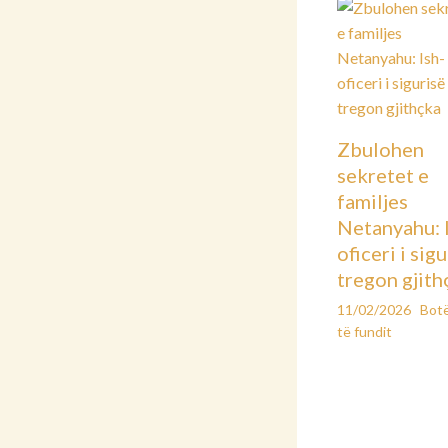
Zbulohen
sekretet e
familjes
Netanyahu: 
oficeri i sig
tregon gjith
11/02/2026
Bot
të fundit