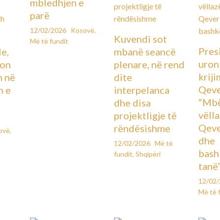
mbledhjen e
parë
12/02/2026
Kosovë
,
Kuvendi sot
Më të fundit
Pres
le,
mbanë seancë
uron
lon
plenare, në rend
kriji
n në
dite
Qeve
n e
interpelanca
“Mbë
dhe disa
vëll
projektligje të
Qeve
rëndësishme
ovë
,
dhe
12/02/2026
Më të
bash
fundit
,
Shqipëri
tanë
12/02
Më të 