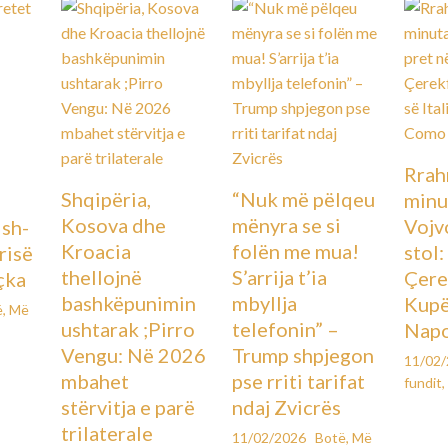
Rrah
Shqipëria,
“Nuk më pëlqeu
minu
Kosova dhe
mënyra se si
Vojv
Ish-
Kroacia
folën me mua!
stol
urisë
thellojnë
S’arrija t’ia
Çere
çka
bashkëpunimin
mbyllja
Kupës
ë
,
Më
ushtarak ;Pirro
telefonin” –
Napo
Vengu: Në 2026
Trump shpjegon
11/02
mbahet
pse rriti tarifat
fundit
,
stërvitja e parë
ndaj Zvicrës
trilaterale
11/02/2026
Botë
,
Më