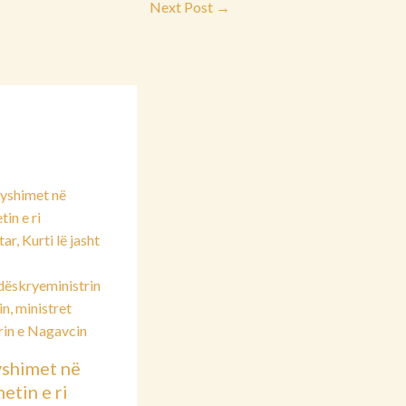
Next Post
→
shimet në
etin e ri