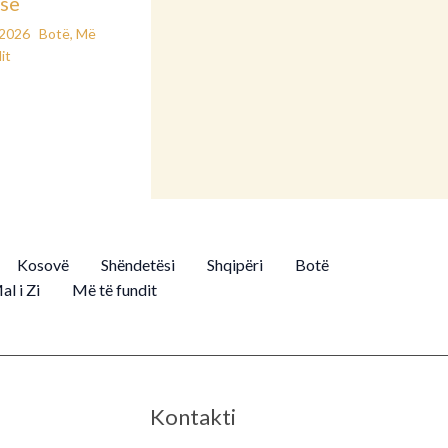
së
/2026
Botë
,
Më
it
Kosovë
Shëndetësi
Shqipëri
Botë
al i Zi
Më të fundit
Kontakti