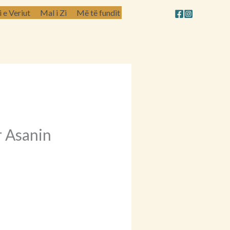
e Veriut
Mal i Zi
Më të fundit
r Asanin