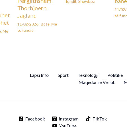
Përgjithshëm
bane
fundit
,
Showbizz
Thorbjoern
11/02
uhet
Jagland
të fund
ohet
11/02/2026
Botë
,
Më
të fundit
ë
,
Më
Lapsi Info
Sport
Teknologji
Politikë
Maqedoni e Veriut
M
Facebook
Instagram
TikTok
YouTube