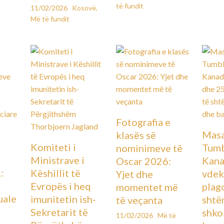
të fundit
11/02/2026
Kosovë
,
Më të fundit
Fotografia e
Masa
klasës së
Komiteti i
Tumb
nominimeve të
Ministrave i
Kana
Oscar 2026:
:
Këshillit të
vdek
Yjet dhe
Evropës i heq
plag
momentet më
uale
imunitetin ish-
shtë
të veçanta
Sekretarit të
shko
11/02/2026
Më të