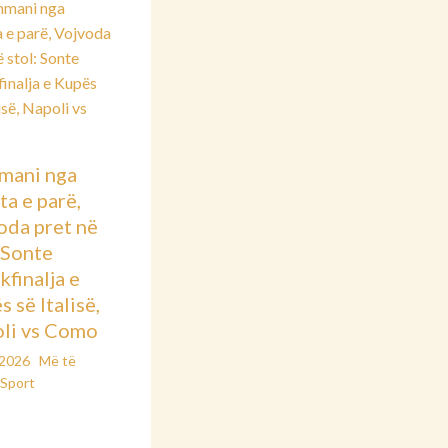
mani nga
ta e parë,
oda pret në
: Sonte
kfinalja e
 së Italisë,
li vs Como
/2026
Më të
Sport