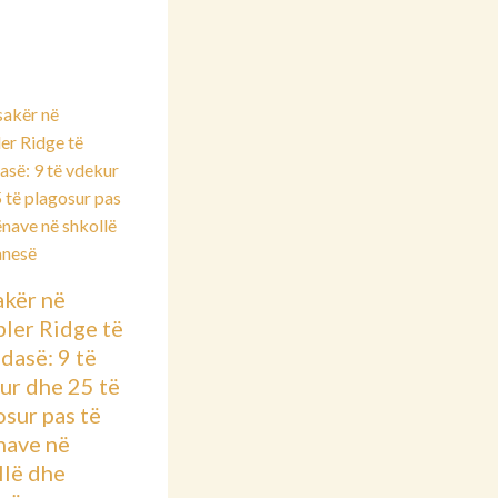
kër në
ler Ridge të
dasë: 9 të
ur dhe 25 të
osur pas të
nave në
llë dhe