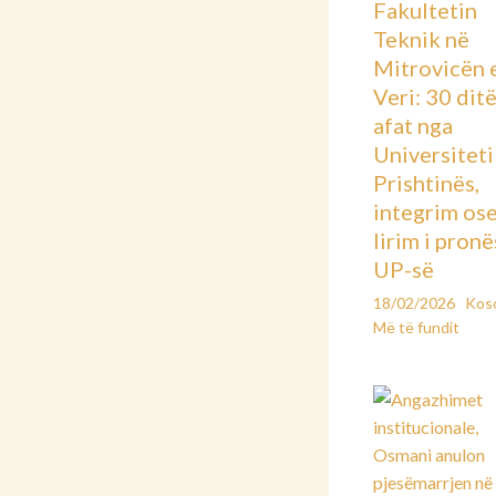
Fakultetin
Teknik në
Mitrovicën 
Veri: 30 dit
afat nga
Universiteti 
Prishtinës,
integrim os
lirim i pronë
UP-së
18/02/2026
Kos
Më të fundit