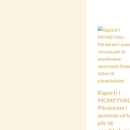
Raporti i
MONEYVAL
Përdorimi i
aseteve virt
për të