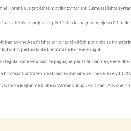
t në Korenë e Jugut është mbyllur zyrtarisht. Sulmuesi është zyrta
oftuar afrimin e shqiptarit, për të cilin ka paguar menjëherë 1 milio
 iranian dhe Asanit ishte arritur prej ditësh, por u tha se transferi
 lojtarit t’i përfundonte kontrata në Korenë e Jugut.
Esteghlal kanë vendosur të paguajnë, për ta afruar menjëherë dhe p
ka firmosur kontratën me skuadrën iraniane deri në verën e vitit 20
ir Asani ka luajtur me klube si Vardar, Shkupi, Partizani, AIK dhe Ki