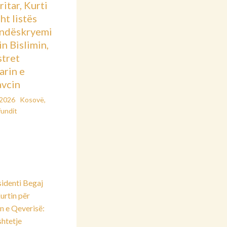
itar, Kurti
sht listës
ndëskryemi
in Bislimin,
stret
arin e
vcin
/2026
Kosovë
,
fundit