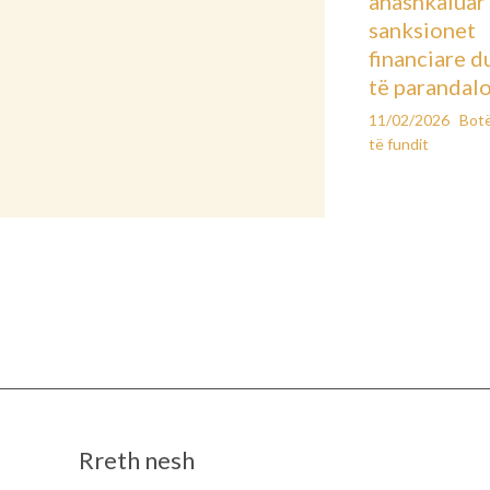
anashkaluar
sanksionet
financiare d
të parandal
11/02/2026
Bot
të fundit
Rreth nesh