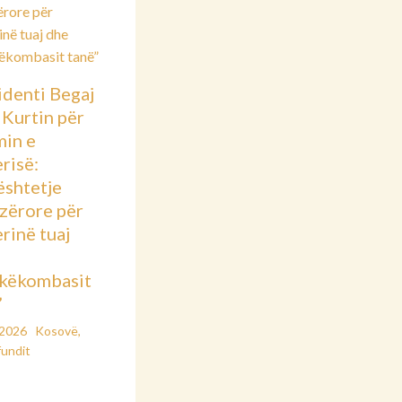
identi Begaj
 Kurtin për
min e
risë:
shtetje
azërore për
rinë tuaj
këkombasit
”
/2026
Kosovë
,
fundit