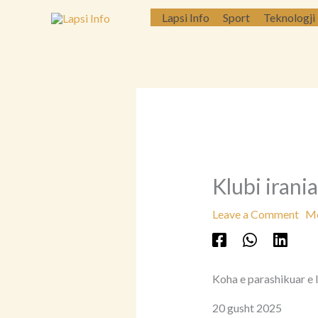
Skip
Lapsi Info
Sport
Teknologji
to
content
Klubi irani
Leave a Comment
Më
Koha e parashikuar e l
20 gusht 2025