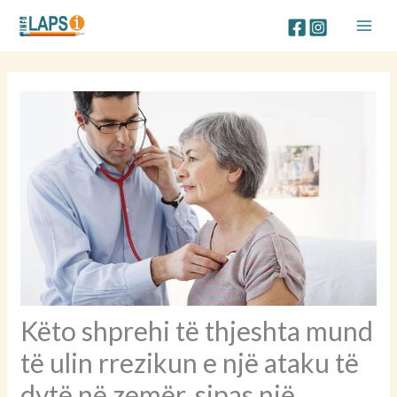
Skip
to
content
Këto shprehi të thjeshta mund
të ulin rrezikun e një ataku të
dytë në zemër, sipas një