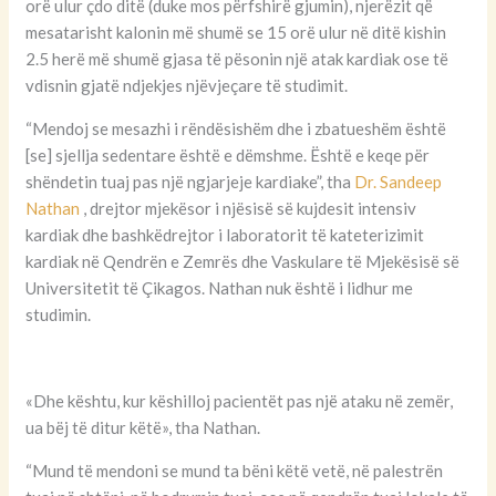
orë ulur çdo ditë (duke mos përfshirë gjumin), njerëzit që
mesatarisht kalonin më shumë se 15 orë ulur në ditë kishin
2.5 herë më shumë gjasa të pësonin një atak kardiak ose të
vdisnin gjatë ndjekjes njëvjeçare të studimit.
“Mendoj se mesazhi i rëndësishëm dhe i zbatueshëm është
[se]
sjellja sedentare është e dëmshme. Është e keqe për
shëndetin tuaj pas një ngjarjeje kardiake”, tha
Dr. Sandeep
Nathan
, drejtor mjekësor i njësisë së kujdesit intensiv
kardiak dhe bashkëdrejtor i laboratorit të kateterizimit
kardiak në Qendrën e Zemrës dhe Vaskulare të Mjekësisë së
Universitetit të Çikagos. Nathan nuk është i lidhur me
studimin.
«Dhe kështu, kur këshilloj pacientët pas një ataku në zemër,
ua bëj të ditur këtë», tha Nathan.
“Mund të mendoni se mund ta bëni këtë vetë, në palestrën