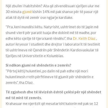
Një zbulim i habitshëm? Ata që zëvendësuan sjelljen ulur me
30 minuta
gjumë
kishin 14% më pak shanse për të pasur një
atak të dytë në zemër ose ngjarje kardiake.
“Pra, keni mundësi këtu. Natyrisht, ushtrimet do të japin më
shumë vlerë për paratë tuaja dhe dobinë më të madhe, por
edhe këto sjellje të tjera kanë rëndësi”, tha
Dr. Keith Diaz
,
autori kryesor i studimit dhe drejtor i laboratorit të testimit
të ushtrimeve në Qendrën për Shëndetin Kardiovaskular të
Sjelljes në Universitetin e Kolumbias.
Si ndikon gjumi në shëndetin e zemrës?
“Përtej këtij hulumtimi, po dalin në pah edhe një mori
hulumtimesh rreth përfitimeve të gjumit për shëndetin e
zemrës”, tha Diaz.
Të zgjohesh dhe të lëvizësh është çelësi për një shëndet
më të mirë të zemrës.
Krahasuar me njerëzit që mesatarisht kalonin më pak se 12