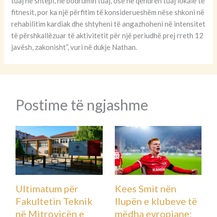
tuaj në shtëpi, në bodrumin tuaj, ose në qendrën tuaj lokale të
fitnesit, por ka një përfitim të konsiderueshëm nëse shkoni në
rehabilitim kardiak dhe shtyheni të angazhoheni në intensitet
të përshkallëzuar të aktivitetit për një periudhë prej rreth 12
javësh, zakonisht”, vuri në dukje Nathan.
Postime të ngjashme
Ultimatum për
Kees Smit nën
Fakultetin Teknik
llupën e klubeve të
në Mitrovicën e
mëdha evropiane: