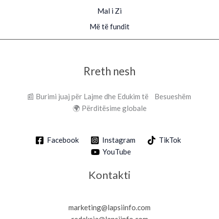
Mal i Zi
Më të fundit
Rreth nesh
📰 Burimi juaj për Lajme dhe Edukim të Besueshëm
🌍 Përditësime globale
Facebook
Instagram
TikTok
YouTube
Kontakti
marketing@lapsiinfo.com
redaksia@lapsiinfo.com