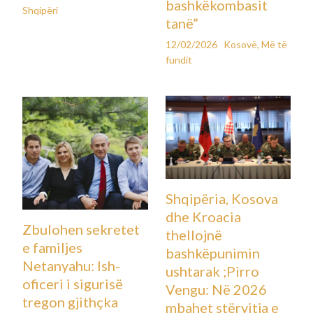
bashkëkombasit
Shqipëri
tanë”
12/02/2026
Kosovë
,
Më të
fundit
Shqipëria, Kosova
dhe Kroacia
Zbulohen sekretet
thellojnë
e familjes
bashkëpunimin
Netanyahu: Ish-
ushtarak ;Pirro
oficeri i sigurisë
Vengu: Në 2026
tregon gjithçka
mbahet stërvitja e