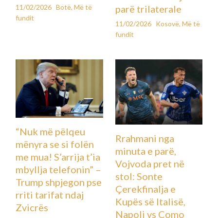
11/02/2026
Botë
,
Më të
parë trilaterale
fundit
11/02/2026
Kosovë
,
Më të
fundit
“Nuk më pëlqeu
Rrahmani nga
mënyra se si folën
minuta e parë,
me mua! S’arrija t’ia
Vojvoda pret në
mbyllja telefonin” –
stol: Sonte
Trump shpjegon pse
Çerekfinalja e
rriti tarifat ndaj
Kupës së Italisë,
Zvicrës
Napoli vs Como