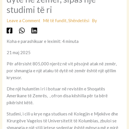
studimi të ri
Leave a Comment
Më të fundit
,
Shëndetësi
By
Koha e parashikuar e leximit: 4 minuta
21 maj 2025
Për afërsisht 805,000 njerëz në vit pësojnë atak në zemër,
por shmangia e një ataku të dytë në zemër është një qëllim
kryesor.
Dhe një hulumtim i ri i botuar në revistën e Shoqatës
Amerikane të Zemrës, , ofron disa këshilla për ta bërë
pikërisht këtë.
Studimi, i cili u krye nga studiues në Kolegjin e Mjekëve dhe
Kirurgëve Vagelos të Universitetit të Kolumbias, zbuloi se
shmangia e një stili jetese sedentar është mënyra më e mirë