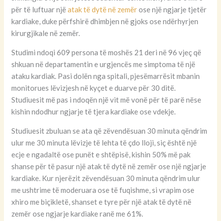
për të luftuar një
atak të dytë në zemër
ose një ngjarje tjetër
kardiake, duke përfshirë dhimbjen në gjoks ose ndërhyrjen
kirurgjikale në zemër.
Studimi ndoqi 609 persona të moshës 21 deri në 96 vjeç që
shkuan në departamentin e urgjencës me simptoma të një
ataku kardiak. Pasi dolën nga spitali, pjesëmarrësit mbanin
monitorues lëvizjesh në kyçet e duarve për 30 ditë.
Studiuesit më pas i ndoqën një vit më vonë për të parë nëse
kishin ndodhur ngjarje të tjera kardiake ose vdekje.
Studiuesit zbuluan se ata që zëvendësuan 30 minuta qëndrim
ulur me 30 minuta lëvizje të lehta të çdo lloji, siç është një
ecje e ngadaltë ose punët e shtëpisë, kishin 50% më pak
shanse për të pasur një atak të dytë në zemër ose një ngjarje
kardiake. Kur njerëzit zëvendësuan 30 minuta qëndrim ulur
me ushtrime të moderuara ose të fuqishme, si vrapim ose
xhiro me biçikletë, shanset e tyre për një atak të dytë në
zemër ose ngjarje kardiake ranë me 61%.