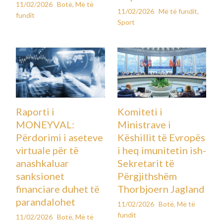
11/02/2026
Botë
,
Më të
11/02/2026
Më të fundit
,
fundit
Sport
Raporti i
Komiteti i
MONEYVAL:
Ministrave i
Përdorimi i aseteve
Këshillit të Evropës
virtuale për të
i heq imunitetin ish-
anashkaluar
Sekretarit të
sanksionet
Përgjithshëm
financiare duhet të
Thorbjoern Jagland
parandalohet
11/02/2026
Botë
,
Më të
fundit
11/02/2026
Botë
,
Më të