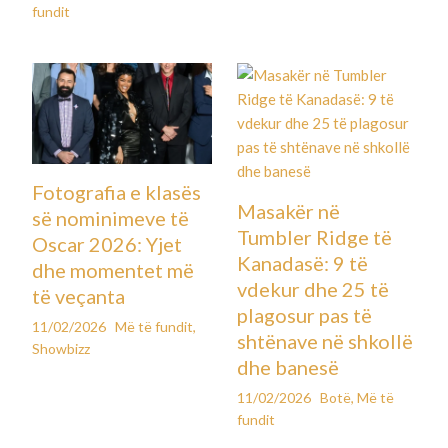
fundit
Fotografia e klasës
Masakër në
së nominimeve të
Tumbler Ridge të
Oscar 2026: Yjet
Kanadasë: 9 të
dhe momentet më
vdekur dhe 25 të
të veçanta
plagosur pas të
11/02/2026
Më të fundit
,
shtënave në shkollë
Showbizz
dhe banesë
11/02/2026
Botë
,
Më të
fundit