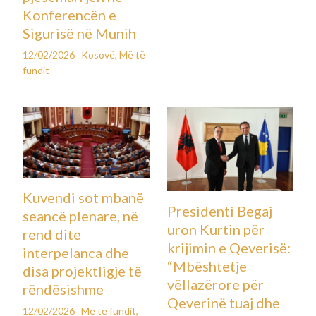
Konferencën e
Sigurisë në Munih
12/02/2026
Kosovë
,
Më të
fundit
Kuvendi sot mbanë
Presidenti Begaj
seancë plenare, në
uron Kurtin për
rend dite
krijimin e Qeverisë:
interpelanca dhe
“Mbështetje
disa projektligje të
vëllazërore për
rëndësishme
Qeverinë tuaj dhe
12/02/2026
Më të fundit
,