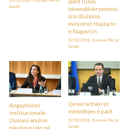
12/02/2026
Kosovë
,
Më të
jasht listës
fundit
zëvendëskryeminis
trin Bislimin,
ministret Hajdarin
e Nagavcin
12/02/2026
Kosovë
,
Më të
fundit
Qeveria thërret
Angazhimet
mbledhjen e parë
institucionale,
Osmani anulon
12/02/2026
Kosovë
,
Më të
fundit
pjesëmarrjen në