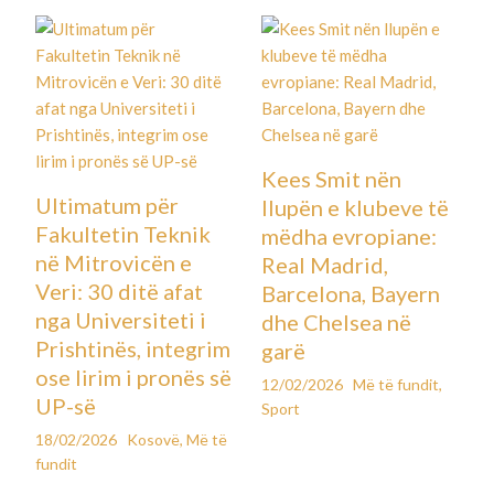
Kees Smit nën
Ultimatum për
llupën e klubeve të
Fakultetin Teknik
mëdha evropiane:
në Mitrovicën e
Real Madrid,
Veri: 30 ditë afat
Barcelona, Bayern
nga Universiteti i
dhe Chelsea në
Prishtinës, integrim
garë
ose lirim i pronës së
12/02/2026
Më të fundit
,
UP-së
Sport
18/02/2026
Kosovë
,
Më të
fundit