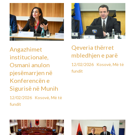
Qeveria thërret
Angazhimet
mbledhjen e parë
institucionale,
Osmani anulon
12/02/2026
Kosovë
,
Më të
fundit
pjesëmarrjen në
Konferencën e
Sigurisë në Munih
12/02/2026
Kosovë
,
Më të
fundit