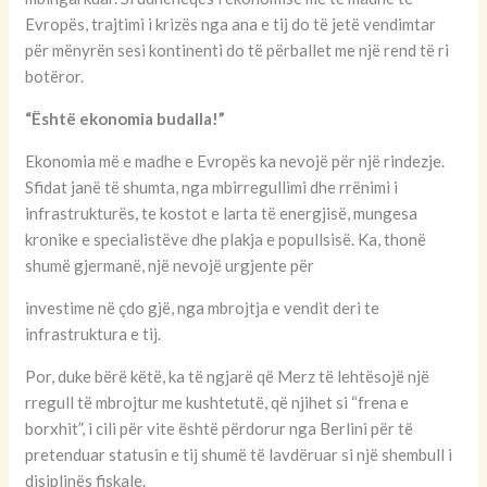
Evropës, trajtimi i krizës nga ana e tij do të jetë vendimtar
për mënyrën sesi kontinenti do të përballet me një rend të ri
botëror.
“Është ekonomia budalla!”
Ekonomia më e madhe e Evropës ka nevojë për një rindezje.
Sfidat janë të shumta, nga mbirregullimi dhe rrënimi i
infrastrukturës, te kostot e larta të energjisë, mungesa
kronike e specialistëve dhe plakja e popullsisë. Ka, thonë
shumë gjermanë, një nevojë urgjente për
investime në çdo gjë, nga mbrojtja e vendit deri te
infrastruktura e tij.
Por, duke bërë këtë, ka të ngjarë që Merz të lehtësojë një
rregull të mbrojtur me kushtetutë, që njihet si “frena e
borxhit”, i cili për vite është përdorur nga Berlini për të
pretenduar statusin e tij shumë të lavdëruar si një shembull i
disiplinës fiskale.