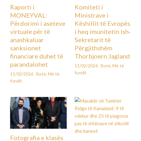
Raporti i
Komiteti i
MONEYVAL:
Ministrave i
Përdorimi i aseteve
Këshillit të Evropës
virtuale për të
i heq imunitetin ish-
anashkaluar
Sekretarit të
sanksionet
Përgjithshëm
financiare duhet të
Thorbjoern Jagland
parandalohet
11/02/2026
Botë
,
Më të
fundit
11/02/2026
Botë
,
Më të
fundit
Fotografia e klasës