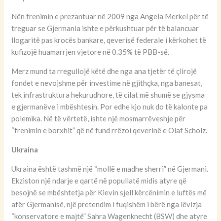
Nën frenimin e prezantuar në 2009 nga Angela Merkel për të
treguar se Gjermania ishte e përkushtuar për të balancuar
llogaritë pas krocës bankare, qeverisë federale i kërkohet të
kufizojë huamarrjen vjetore në 0.35% të PBB-së.
Merz mund ta rregullojë këtë dhe nga ana tjetër të çlirojë
fondet e nevojshme për investime në gjithçka, nga banesat,
tek infrastruktura hekurudhore, të cilat më shumë se gjysma
e gjermanëve i mbështesin. Por edhe kjo nuk do të kalonte pa
polemika. Në të vërtetë, ishte një mosmarrëveshje për
“frenimin e borxhit” që në fund rrëzoi qeverinë e Olaf Scholz.
Ukraina
Ukraina është tashmë një “mollë e madhe sherri” në Gjermani.
Ekziston një ndarje e qartë në popullatë midis atyre që
besojnë se mbështetja për Kievin sjell kërcënimin e luftës më
afër Gjermanisë, një pretendim i fuqishëm i bërë nga lëvizja
“konservatore e majtë” Sahra Wagenknecht (BSW) dhe atyre