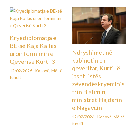
Kryediplomatja e
BE-së Kaja Kallas
Ndryshimet në
uron formimin e
kabinetin e ri
Qeverisë Kurti 3
qeveritar, Kurti lë
12/02/2026
Kosovë
,
Më të
jasht listës
fundit
zëvendëskryeminis
trin Bislimin,
ministret Hajdarin
e Nagavcin
12/02/2026
Kosovë
,
Më të
fundit