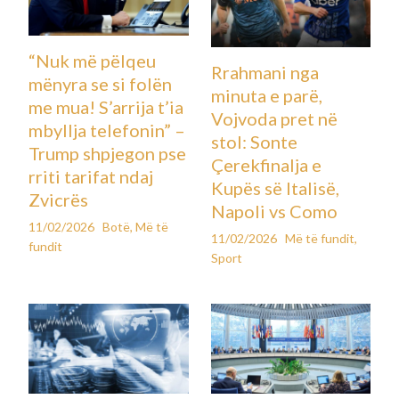
“Nuk më pëlqeu
Rrahmani nga
mënyra se si folën
minuta e parë,
me mua! S’arrija t’ia
Vojvoda pret në
mbyllja telefonin” –
stol: Sonte
Trump shpjegon pse
Çerekfinalja e
rriti tarifat ndaj
Kupës së Italisë,
Zvicrës
Napoli vs Como
11/02/2026
Botë
,
Më të
11/02/2026
Më të fundit
,
fundit
Sport