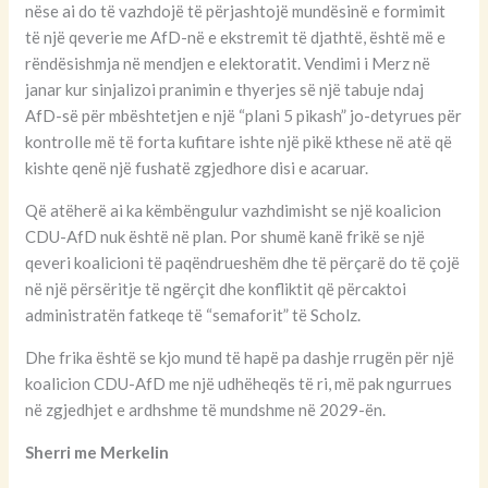
nëse ai do të vazhdojë të përjashtojë mundësinë e formimit
të një qeverie me AfD-në e ekstremit të djathtë, është më e
rëndësishmja në mendjen e elektoratit. Vendimi i Merz në
janar kur sinjalizoi pranimin e thyerjes së një tabuje ndaj
AfD-së për mbështetjen e një “plani 5 pikash” jo-detyrues për
kontrolle më të forta kufitare ishte një pikë kthese në atë që
kishte qenë një fushatë zgjedhore disi e acaruar.
Që atëherë ai ka këmbëngulur vazhdimisht se një koalicion
CDU-AfD nuk është në plan. Por shumë kanë frikë se një
qeveri koalicioni të paqëndrueshëm dhe të përçarë do të çojë
në një përsëritje të ngërçit dhe konfliktit që përcaktoi
administratën fatkeqe të “semaforit” të Scholz.
Dhe frika është se kjo mund të hapë pa dashje rrugën për një
koalicion CDU-AfD me një udhëheqës të ri, më pak ngurrues
në zgjedhjet e ardhshme të mundshme në 2029-ën.
Sherri me Merkelin