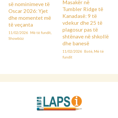
Masakër në
së nominimeve të
Tumbler Ridge të
Oscar 2026: Yjet
Kanadasë: 9 të
dhe momentet më
vdekur dhe 25 të
të veçanta
plagosur pas të
11/02/2026
Më të fundit
,
shtënave në shkollë
Showbizz
dhe banesë
11/02/2026
Botë
,
Më të
fundit