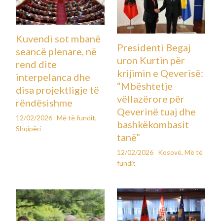
Kuvendi sot mbanë
Presidenti Begaj
seancë plenare, në
uron Kurtin për
rend dite
krijimin e Qeverisë:
interpelanca dhe
“Mbështetje
disa projektligje të
vëllazërore për
rëndësishme
Qeverinë tuaj dhe
12/02/2026
Më të fundit
,
bashkëkombasit
Shqipëri
tanë”
12/02/2026
Kosovë
,
Më të
fundit