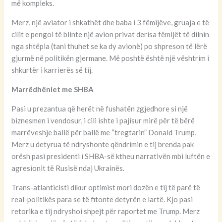
më kompleks.
Merz, një aviator i shkathët dhe baba i 3 fëmijëve, gruaja e të
cilit e pengoi të blinte një avion privat derisa fëmijët të dilnin
nga shtëpia (tani thuhet se ka dy avionë) po shpreson të lërë
gjurmë në politikën gjermane. Më poshtë është një vështrim i
shkurtër i karrierës së tij.
Marrëdhëniet me SHBA
Pasi u prezantua që herët në fushatën zgjedhore si një
biznesmen i vendosur, i cili ishte i pajisur mirë për të bërë
marrëveshje ballë për ballë me “tregtarin” Donald Trump,
Merz u detyrua të ndryshonte qëndrimin e tij brenda pak
orësh pasi presidenti i SHBA-së ktheu narrativën mbi luftën e
agresionit të Rusisë ndaj Ukrainës.
Trans-atlanticisti dikur optimist mori dozën e tij të parë të
real-politikës para se të fitonte detyrën e lartë. Kjo pasi
retorika e tij ndryshoi shpejt për raportet me Trump. Merz