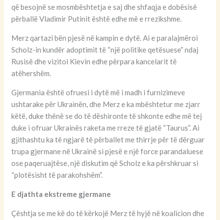
që besojnë se mosmbështetja e saj dhe shfaqja e dobësisë
përballë Vladimir Putinit është edhe më e rrezikshme.
Merz qartazi bën pjesë në kampin e dytë. Ai e paralajmëroi
Scholz-in kundër adoptimit të “një politike qetësuese” ndaj
Rusisë dhe vizitoi Kievin edhe përpara kancelarit të
atëhershëm.
Gjermania është ofruesi i dytë më i madh i furnizimeve
ushtarake për Ukrainën, dhe Merz e ka mbështetur me zjarr
këtë, duke thënë se do të dëshironte të shkonte edhe më tej
duke i ofruar Ukrainës raketa me rreze të gjatë “Taurus”. Ai
gjithashtu ka të ngjarë të përballet me thirrje për të dërguar
trupa gjermane në Ukrainë si pjesë e një force parandaluese
ose paqeruajtëse, një diskutim që Scholz e ka përshkruar si
“plotësisht të parakohshëm”.
E djathta ekstreme gjermane
Çështja se me kë do të kërkojë Merz të hyjë në koalicion dhe