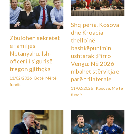
Shqipëria, Kosova
dhe Kroacia
Zbulohen sekretet
thellojnë
e familjes
bashkëpunimin
Netanyahu: Ish-
ushtarak ;Pirro
oficeri i sigurisë
Vengu: Në 2026
tregon gjithçka
mbahet stërvitja e
11/02/2026
Botë
,
Më të
parë trilaterale
fundit
11/02/2026
Kosovë
,
Më të
fundit