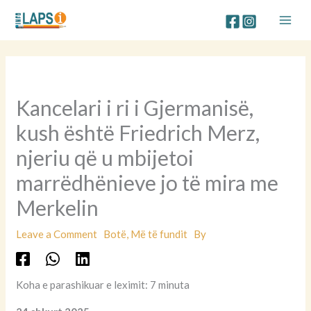
Skip
to
content
Kancelari i ri i Gjermanisë,
kush është Friedrich Merz,
njeriu që u mbijetoi
marrëdhënieve jo të mira me
Merkelin
Leave a Comment
Botë
,
Më të fundit
By
Koha e parashikuar e leximit: 7 minuta