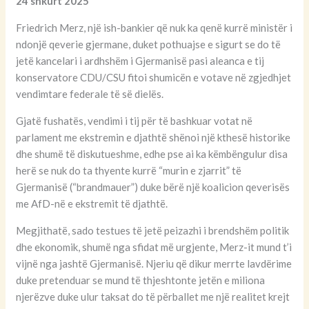
24 shkurt 2025
Friedrich Merz, një ish-bankier që nuk ka qenë kurrë ministër i
ndonjë qeverie gjermane, duket pothuajse e sigurt se do të
jetë kancelari i ardhshëm i Gjermanisë pasi aleanca e tij
konservatore CDU/CSU fitoi shumicën e votave në zgjedhjet
vendimtare federale të së dielës.
Gjatë fushatës, vendimi i tij për të bashkuar votat në
parlament me ekstremin e djathtë shënoi një kthesë historike
dhe shumë të diskutueshme, edhe pse ai ka këmbëngulur disa
herë se nuk do ta thyente kurrë “murin e zjarrit” të
Gjermanisë (“brandmauer”) duke bërë një koalicion qeverisës
me AfD-në e ekstremit të djathtë.
Megjithatë, sado testues të jetë peizazhi i brendshëm politik
dhe ekonomik, shumë nga sfidat më urgjente, Merz-it mund t’i
vijnë nga jashtë Gjermanisë. Njeriu që dikur merrte lavdërime
duke pretenduar se mund të thjeshtonte jetën e miliona
njerëzve duke ulur taksat do të përballet me një realitet krejt