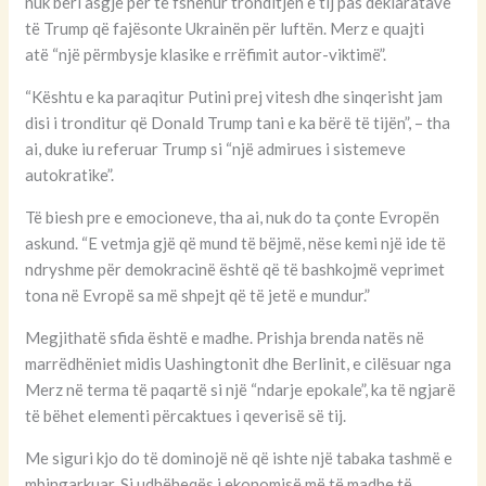
nuk bëri asgjë për të fshehur tronditjen e tij pas deklaratave
të Trump që fajësonte Ukrainën për luftën. Merz e quajti
atë “një përmbysje klasike e rrëfimit autor-viktimë”.
“Kështu e ka paraqitur Putini prej vitesh dhe sinqerisht jam
disi i tronditur që Donald Trump tani e ka bërë të tijën”, – tha
ai, duke iu referuar Trump si “një admirues i sistemeve
autokratike”.
Të biesh pre e emocioneve, tha ai, nuk do ta çonte Evropën
askund. “E vetmja gjë që mund të bëjmë, nëse kemi një ide të
ndryshme për demokracinë është që të bashkojmë veprimet
tona në Evropë sa më shpejt që të jetë e mundur.”
Megjithatë sfida është e madhe. Prishja brenda natës në
marrëdhëniet midis Uashingtonit dhe Berlinit, e cilësuar nga
Merz në terma të paqartë si një “ndarje epokale”, ka të ngjarë
të bëhet elementi përcaktues i qeverisë së tij.
Me siguri kjo do të dominojë në që ishte një tabaka tashmë e
mbingarkuar. Si udhëheqës i ekonomisë më të madhe të