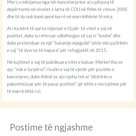
Merz u mënjanua nga ish-kancelarja kur ai u përpoq të
depërtonte në nivelet e larta të CDU në fillim të viteve 2000
dhe të dy nuk kanë qenë kurrë në marrëdhënie të mira.
Ai i ka bërë të qarta ndjenjat e tij për 16 vitet e saj në
pushtet, duke iu referuar udhëheqjes së saj si “boshe” dhe
duke pretenduar se një “batanije mjegulle” ishte mbi politikën
e saj “të dyerve të hapura” për refugjatët në 2015.
Në kujtimet e saj të publikuara vitin e kaluar, Merkel tha se
ajo “nuk e turpëroi” rivalin e saj të vjetër për pozitën e
kancelares, duke thënë se ajo njohu tek ai “dëshirën e
pakushtëzuar për të pasur pushtet” që ishte e nevojshme për
të marrë këtë rol.
Postime të ngjashme