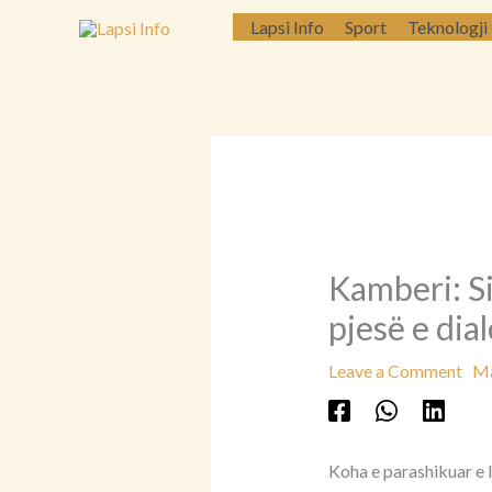
Skip
Lapsi Info
Sport
Teknologji
to
content
Kamberi: Si
pjesë e dia
Leave a Comment
Ma
Koha e parashikuar e 