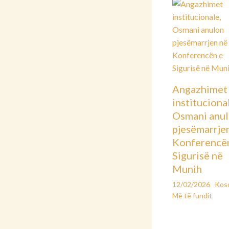
Angazhimet
instituciona
Osmani anu
pjesëmarrje
Konferencë
Sigurisë në
Munih
12/02/2026
Kos
Më të fundit