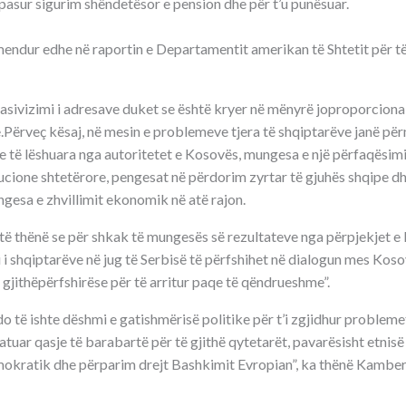
 pasur sigurim shëndetësor e pension dhe për t’u punësuar.
endur edhe në raportin e Departamentit amerikan të Shtetit për të 
pasivizimi i adresave duket se është kryer në mënyrë joproporciona
ërveç kësaj, në mesin e problemeve tjera të shqiptarëve janë pë
 të lëshuara nga autoritetet e Kosovës, mungesa e një përfaqësimi
tucione shtetërore, pengesat në përdorim zyrtar të gjuhës shqipe 
gesa e zhvillimit ekonomik në atë rajon.
ë thënë se për shkak të mungesës së rezultateve nga përpjekjet e k
i shqiptarëve në jug të Serbisë të përfshihet në dialogun mes Koso
gjithëpërfshirëse për të arritur paqe të qëndrueshme”.
do të ishte dëshmi e gatishmërisë politike për t’i zgjidhur probleme
tuar qasje të barabartë për të gjithë qytetarët, pavarësisht etnisë
mokratik dhe përparim drejt Bashkimit Evropian”, ka thënë Kamber