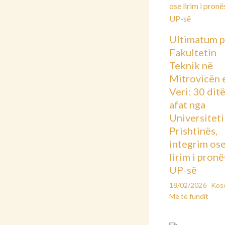
Ultimatum p
Fakultetin
Teknik në
Mitrovicën 
Veri: 30 dit
afat nga
Universiteti 
Prishtinës,
integrim os
lirim i pronë
UP-së
18/02/2026
Kos
Më të fundit