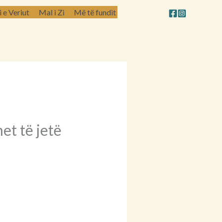
e Veriut
Mal i Zi
Më të fundit
et të jetë