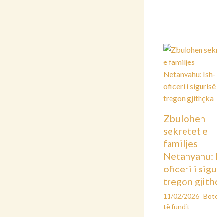
Zbulohen
sekretet e
familjes
Netanyahu: 
oficeri i sig
tregon gjith
11/02/2026
Bot
të fundit