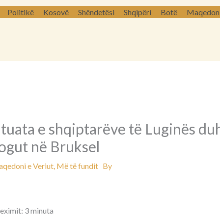
Politikë
Kosovë
Shëndetësi
Shqipëri
Botë
Maqedoni 
tuata e shqiptarëve të Luginës duh
logut në Bruksel
qedoni e Veriut
,
Më të fundit
By
leximit: 3 minuta