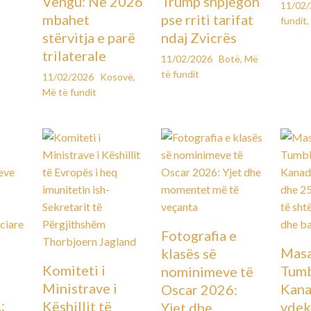
Vengu: Në 2026
Trump shpjegon
11/02
mbahet
pse rriti tarifat
fundit
,
stërvitja e parë
ndaj Zvicrës
trilaterale
11/02/2026
Botë
,
Më
të fundit
11/02/2026
Kosovë
,
Më të fundit
Fotografia e
Masa
klasës së
Komiteti i
Tumb
nominimeve të
Ministrave i
Kana
Oscar 2026:
:
Këshillit të
vdek
Yjet dhe