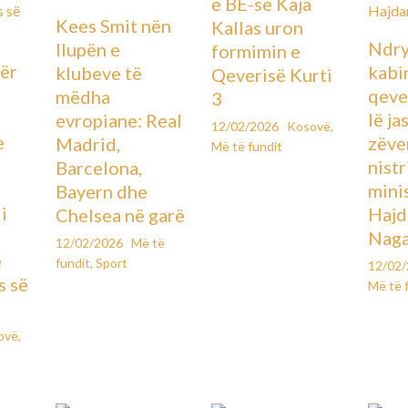
e BE-së Kaja
Kees Smit nën
Kallas uron
Ndry
llupën e
formimin e
ër
kabin
klubeve të
Qeverisë Kurti
qever
mëdha
3
lë ja
evropiane: Real
12/02/2026
Kosovë
,
e
zëve
Madrid,
Më të fundit
ë
nistr
Barcelona,
mini
Bayern dhe
i
Hajd
Chelsea në garë
Naga
12/02/2026
Më të
e
fundit
,
Sport
12/02
s së
Më të 
ovë
,