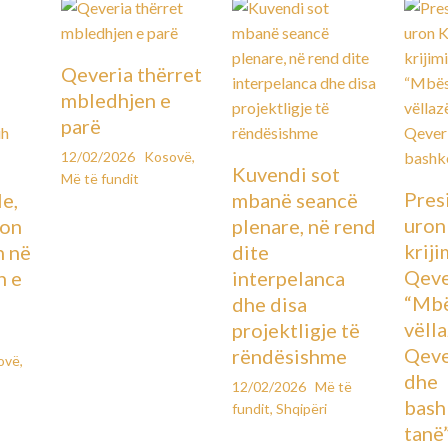
Qeveria thërret
mbledhjen e
parë
12/02/2026
Kosovë
,
Kuvendi sot
Më të fundit
Pres
le,
mbanë seancë
uron
lon
plenare, në rend
kriji
n në
dite
Qeve
n e
interpelanca
“Mbë
dhe disa
vëll
projektligje të
Qeve
rëndësishme
ovë
,
dhe
12/02/2026
Më të
bash
fundit
,
Shqipëri
tanë