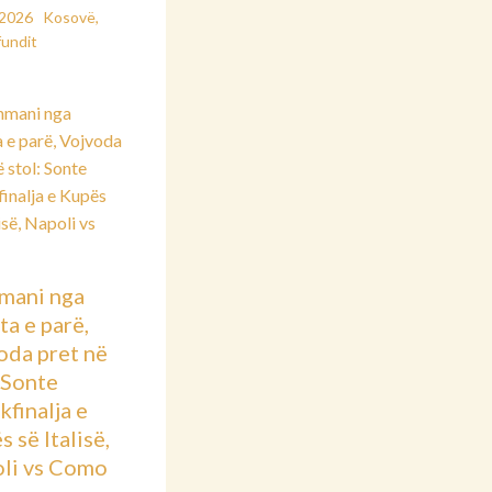
/2026
Kosovë
,
fundit
mani nga
ta e parë,
oda pret në
: Sonte
kfinalja e
 së Italisë,
li vs Como