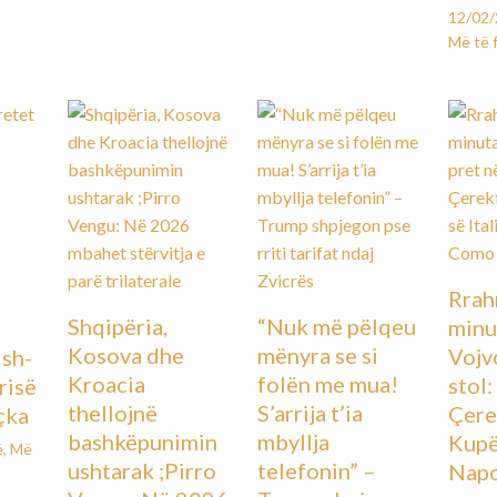
12/02
Më të 
Rrah
Shqipëria,
“Nuk më pëlqeu
minu
Kosova dhe
mënyra se si
Vojv
Ish-
Kroacia
folën me mua!
stol
urisë
thellojnë
S’arrija t’ia
Çere
çka
bashkëpunimin
mbyllja
Kupës
ë
,
Më
ushtarak ;Pirro
telefonin” –
Napo