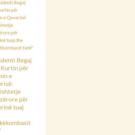
identi Begaj
 Kurtin për
min e
risë:
shtetje
azërore për
rinë tuaj
këkombasit
”