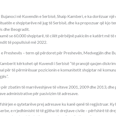
 Bujanoci në Kuvendin e Serbisë, Shaip Kamberi, e ka dorëzuar një 
situatën e shqiptarëve në jug të Serbisë, dhe ka propozuar që kjo te
ës dhe Beogradit.
umë se 60.000 shqiptarë, të cilët përbëjnë pakicën e katërt më të 
undit të popullsisë më 2022.
n e Preshevës – term që përdoret për Preshevën, Medvegjën dhe Bu
Kamberit kërkohet që Kuvendi i Serbisë “të pranojë qasjen diskrim
nal për të përmirësuar pozicionin e komunitetit shqiptar në komuna
jës”.
 për zbatim të marrëveshjeve të viteve 2001, 2009 dhe 2013, dhe p
e administrative për pasivizim të adresave.
shirjen e qytetarëve prej adresave ku kanë qenë të regjistruar. Ky
rbe, e rrjedhimisht të të gjitha të drejtave civile – përfshirë të dre