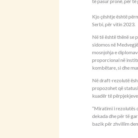
të pasur pronë, për të
Kjo çështje është përm
Serbi, për vitin 2023.
Në të është thënë se 
sidomos në Medvegjë.P
mosnjohja e diplomave
proporcional në insti
kombëtare, si dhe mun
Në draft-rezolutë ësht
propozohet që statusi 
kuadër të përpjekjeve 
“Miratimi i rezolutës 
dekada dhe për të gara
bazik për zhvillim de