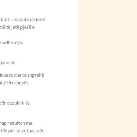
draft-rezolutë në këtë
më të jetë pjesë e
madhe atje,
janocin.
inuese dhe të shprehë
t e Preshevës,
ër pezullim të
 hap rezulton me
jtën për të votuar, për