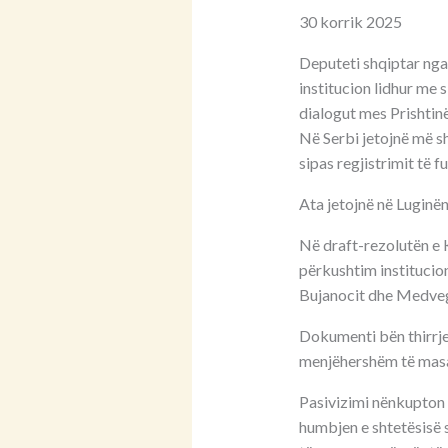
30 korrik 2025
Deputeti shqiptar nga
institucion lidhur me 
dialogut mes Prishtin
Në Serbi jetojnë më sh
sipas regjistrimit të f
Ata jetojnë në Luginë
Në draft-rezolutën e 
përkushtim institucio
Bujanocit dhe Medveg
Dokumenti bën thirrje
menjëhershëm të masav
Pasivizimi nënkupton f
humbjen e shtetësisë se