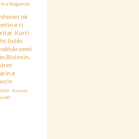
shimet në
etin e ri
itar, Kurti
sht listës
ndëskryemi
in Bislimin,
stret
arin e
vcin
/2026
Kosovë
,
fundit