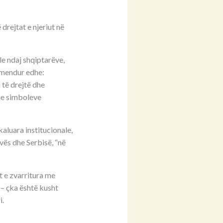
drejtat e njeriut në
le ndaj shqiptarëve,
rmendur edhe:
 të drejtë dhe
dhe simboleve
aluara institucionale,
vës dhe Serbisë, “në
t e zvarritura me
 – çka është kusht
i.