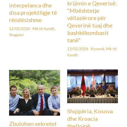
krijimin e Qeverisë:
interpelanca dhe
“Mbështetje
disa projektligje të
vëllazërore për
rëndësishme
Qeverinë tuaj dhe
12/02/2026
Më të fundit
,
bashkëkombasit
Shqipëri
tanë”
12/02/2026
Kosovë
,
Më të
fundit
Shqipëria, Kosova
dhe Kroacia
Zbulohen sekretet
thellojnë