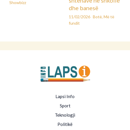
shtënave në shkollë
Showbizz
dhe banesë
11/02/2026
Botë
,
Më të
fundit
Lapsi Info
Sport
Teknologji
Politikë