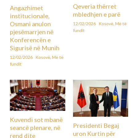
Qeveria thërret
Angazhimet
mbledhjen e parë
institucionale,
Osmani anulon
12/02/2026
Kosovë
,
Më të
fundit
pjesëmarrjen në
Konferencën e
Sigurisë në Munih
12/02/2026
Kosovë
,
Më të
fundit
Kuvendi sot mbanë
Presidenti Begaj
seancë plenare, në
uron Kurtin për
rend dite