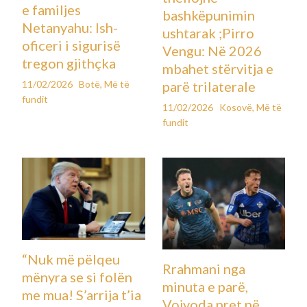
e familjes
bashkëpunimin
Netanyahu: Ish-
ushtarak ;Pirro
oficeri i sigurisë
Vengu: Në 2026
tregon gjithçka
mbahet stërvitja e
11/02/2026
Botë
,
Më të
parë trilaterale
fundit
11/02/2026
Kosovë
,
Më të
fundit
“Nuk më pëlqeu
Rrahmani nga
mënyra se si folën
minuta e parë,
me mua! S’arrija t’ia
Vojvoda pret në