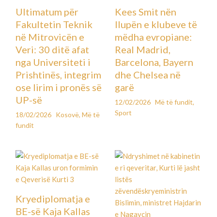
Ultimatum për
Kees Smit nën
Fakultetin Teknik
llupën e klubeve të
në Mitrovicën e
mëdha evropiane:
Veri: 30 ditë afat
Real Madrid,
nga Universiteti i
Barcelona, Bayern
Prishtinës, integrim
dhe Chelsea në
ose lirim i pronës së
garë
UP-së
12/02/2026
Më të fundit
,
Sport
18/02/2026
Kosovë
,
Më të
fundit
Kryediplomatja e
BE-së Kaja Kallas