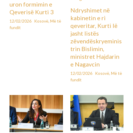
uron formimin e
Ndryshimet në
Qeverisë Kurti 3
kabinetin e ri
12/02/2026
Kosovë
,
Më të
qeveritar, Kurti lë
fundit
jasht listës
zëvendëskryeminis
trin Bislimin,
ministret Hajdarin
e Nagavcin
12/02/2026
Kosovë
,
Më të
fundit