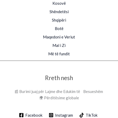
Kosovë
Shëndetësi
Shqipëri
Botë
Maqedoni e Veriut
Mal i Zi
Më të fundit
Rreth nesh
📰 Burimi juaj për Lajme dhe Edukim të Besueshëm
🌍 Përditësime globale
Facebook
Instagram
TikTok