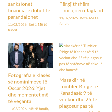
sanksionet
Përgjithshëm
financiare duhet të
Thorbjoern Jagland
parandalohet
11/02/2026
Botë
,
Më të
fundit
11/02/2026
Botë
,
Më të
fundit
Fotografia e klasës
Masakër në
së nominimeve të
Tumbler Ridge të
Oscar 2026: Yjet
Kanadasë: 9 të
dhe momentet më
vdekur dhe 25 të
të veçanta
plagosur pas të
11/02/2026
Më të fundit
,