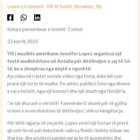
Leave a Comment
Më të fundit
,
Showbizz
By
Koha e parashikuar e leximit: 1 minut
25 korrik 2025
Ylli i muzikës amerikane Jennifer Lopez organizoi një
festë madhështore në Antalia për ditëlindjen e saj të 56-
të, ku u shoqërua nga miqtë e ngushtë.
Ajo ndau në rrjetet sociale video nga festa, duke kërcyer
pranë një torte të madhe. Po ashtu, publikoi foto nga dhoma
e saj e hotelit, nga një koncert dhe një imazh nga fëmijëria.
“Je një dhuratë e vërtetë! Faleminderit shumë për të gjitha
urimet e mrekullueshme të ditëlindjes”, shkroi këngëtarja.
Për këtë ngjarje të veçantë, Lopez veshi një fustan të prerë
që nxirrte në pah dekoltenë, ndërsa flokët i kishte stiluar me
tharëse, dhe plotësoi pamjen me grim të guximshëm dhe