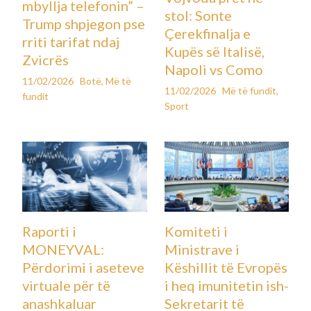
mbyllja telefonin” –
stol: Sonte
Trump shpjegon pse
Çerekfinalja e
rriti tarifat ndaj
Kupës së Italisë,
Zvicrës
Napoli vs Como
11/02/2026
Botë
,
Më të
11/02/2026
Më të fundit
,
fundit
Sport
Raporti i
Komiteti i
MONEYVAL:
Ministrave i
Përdorimi i aseteve
Këshillit të Evropës
virtuale për të
i heq imunitetin ish-
anashkaluar
Sekretarit të