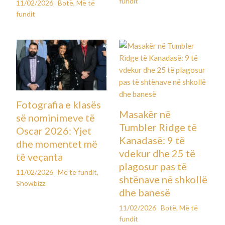
fundit
11/02/2026
Botë
,
Më të
fundit
Fotografia e klasës
Masakër në
së nominimeve të
Tumbler Ridge të
Oscar 2026: Yjet
Kanadasë: 9 të
dhe momentet më
vdekur dhe 25 të
të veçanta
plagosur pas të
11/02/2026
Më të fundit
,
shtënave në shkollë
Showbizz
dhe banesë
11/02/2026
Botë
,
Më të
fundit