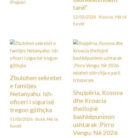
Shqipëri
tanë”
12/02/2026
Kosovë
,
Më të
fundit
Zbulohen sekretet
e familjes
Shqipëria, Kosova
Netanyahu: Ish-
dhe Kroacia
oficeri i sigurisë
thellojnë
tregon gjithçka
bashkëpunimin
11/02/2026
Botë
,
Më të
ushtarak ;Pirro
fundit
Vengu: Në 2026