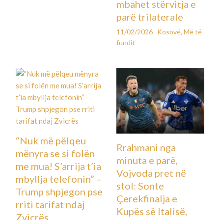
mbahet stërvitja e
parë trilaterale
11/02/2026
Kosovë
,
Më të
fundit
“Nuk më pëlqeu
Rrahmani nga
mënyra se si folën
minuta e parë,
me mua! S’arrija t’ia
Vojvoda pret në
mbyllja telefonin” –
stol: Sonte
Trump shpjegon pse
Çerekfinalja e
rriti tarifat ndaj
Kupës së Italisë,
Zvicrës