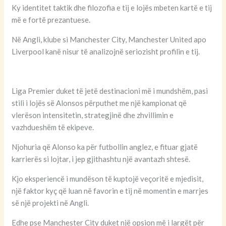
Ky identitet taktik dhe filozofia e tij e lojës mbeten kartë e tij
më e fortë prezantuese.
Në Angli, klube si Manchester City, Manchester United apo
Liverpool kanë nisur të analizojnë seriozisht profilin e tij.
Liga Premier duket të jetë destinacioni më i mundshëm, pasi
stili i lojës së Alonsos përputhet me një kampionat që
vlerëson intensitetin, strategjinë dhe zhvillimin e
vazhdueshëm të ekipeve.
Njohuria që Alonso ka për futbollin anglez, e fituar gjatë
karrierës si lojtar, i jep gjithashtu një avantazh shtesë.
Kjo eksperiencë i mundëson të kuptojë veçoritë e mjedisit,
një faktor kyç që luan në favorin e tij në momentin e marrjes
së një projekti në Angli.
Edhe pse Manchester City duket një opsion më i largët për