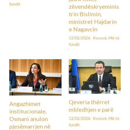
fundit
zëvendëskryeminis
trin Bislimin,
ministret Hajdarin
e Nagavcin
12/02/2026
Kosovë
,
Më të
fundit
Qeveria thërret
Angazhimet
mbledhjen e parë
institucionale,
Osmani anulon
12/02/2026
Kosovë
,
Më të
fundit
pjesëmarrjen në