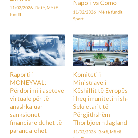
Napoli vs Como
11/02/2026
Botë
,
Më të
11/02/2026
Më të fundit
,
fundit
Sport
Raporti i
Komiteti i
MONEYVAL:
Ministrave i
Përdorimi i aseteve
Këshillit të Evropës
virtuale për të
i heq imunitetin ish-
anashkaluar
Sekretarit të
sanksionet
Përgjithshëm
financiare duhet të
Thorbjoern Jagland
parandalohet
11/02/2026
Botë
,
Më të