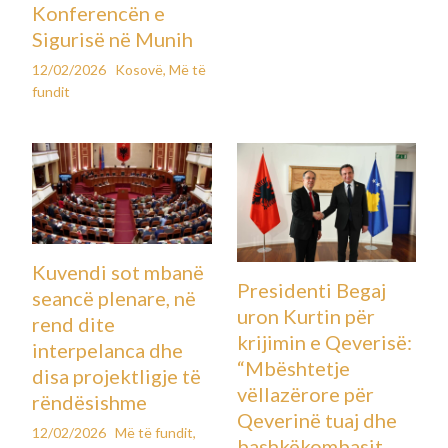
Konferencën e
Sigurisë në Munih
12/02/2026
Kosovë
,
Më të
fundit
Kuvendi sot mbanë
Presidenti Begaj
seancë plenare, në
uron Kurtin për
rend dite
krijimin e Qeverisë:
interpelanca dhe
“Mbështetje
disa projektligje të
vëllazërore për
rëndësishme
Qeverinë tuaj dhe
12/02/2026
Më të fundit
,
bashkëkombasit