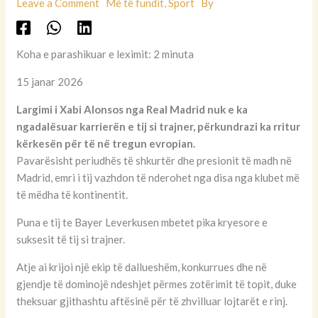
Leave a Comment
Më të fundit
,
Sport
By
Koha e parashikuar e leximit: 2 minuta
15 janar 2026
Largimi i Xabi Alonsos nga Real Madrid nuk e ka
ngadalësuar karrierën e tij si trajner, përkundrazi ka rritur
kërkesën për të në tregun evropian.
Pavarësisht periudhës të shkurtër dhe presionit të madh në
Madrid, emri i tij vazhdon të nderohet nga disa nga klubet më
të mëdha të kontinentit.
Puna e tij te Bayer Leverkusen mbetet pika kryesore e
suksesit të tij si trajner.
Atje ai krijoi një ekip të dallueshëm, konkurrues dhe në
gjendje të dominojë ndeshjet përmes zotërimit të topit, duke
theksuar gjithashtu aftësinë për të zhvilluar lojtarët e rinj.