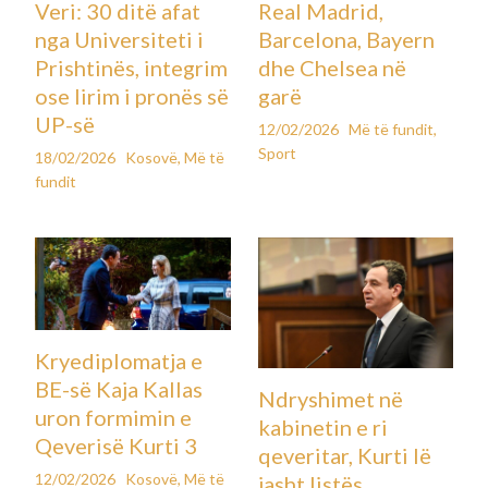
Veri: 30 ditë afat
Real Madrid,
nga Universiteti i
Barcelona, Bayern
Prishtinës, integrim
dhe Chelsea në
ose lirim i pronës së
garë
UP-së
12/02/2026
Më të fundit
,
Sport
18/02/2026
Kosovë
,
Më të
fundit
Kryediplomatja e
BE-së Kaja Kallas
Ndryshimet në
uron formimin e
kabinetin e ri
Qeverisë Kurti 3
qeveritar, Kurti lë
12/02/2026
Kosovë
,
Më të
jasht listës