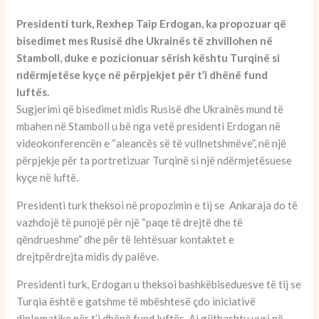
Presidenti turk, Rexhep Taip Erdogan, ka propozuar që
bisedimet mes Rusisë dhe Ukrainës të zhvillohen në
Stamboll, duke e pozicionuar sërish kështu Turqinë si
ndërmjetëse kyçe në përpjekjet për t’i dhënë fund
luftës.
Sugjerimi që bisedimet midis Rusisë dhe Ukrainës mund të
mbahen në Stamboll u bë nga vetë presidenti Erdogan në
videokonferencën e “aleancës së të vullnetshmëve”, në një
përpjekje për ta portretizuar Turqinë si një ndërmjetësuese
kyçe në luftë.
Presidenti turk theksoi në propozimin e tij se Ankaraja do të
vazhdojë të punojë për një “paqe të drejtë dhe të
qëndrueshme” dhe për të lehtësuar kontaktet e
drejtpërdrejta midis dy palëve.
Presidenti turk, Erdogan u theksoi bashkëbiseduesve të tij se
Turqia është e gatshme të mbështesë çdo iniciativë
diplomatike për t’i dhënë fund luftës. Ai gjithashtu vuri në