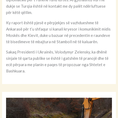
dukje se Turqia është në kontakt me dy palët ndërluftuese
për këtë qëllim.
Ky raport është pjesë e përpjekjes së vazhdueshme të
Ankarasë për t’u shfaqur si kanali kryesor i komunikimit midis
Moskës dhe Kievit, duke u bazuar në precedentin e raundeve
të bisedimeve të mbajtura në Stamboll në të kaluarën.
Sakaq Presidenti i Ukrainës, Volodymyr Zelensky, ka dhënë
sinjale të qarta publike se është i gatshëm të pranojë dhe të
ecë përpara me planin e paqes të propozuar nga Shtetet e
Bashkuara.