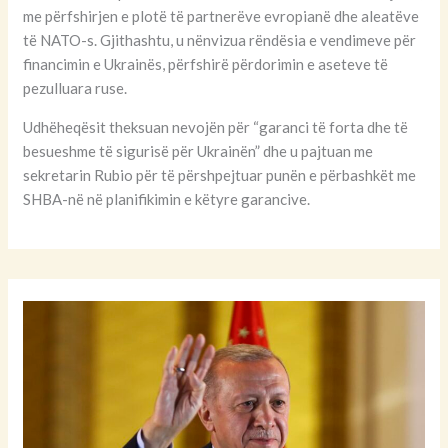
me përfshirjen e plotë të partnerëve evropianë dhe aleatëve
të NATO-s. Gjithashtu, u nënvizua rëndësia e vendimeve për
financimin e Ukrainës, përfshirë përdorimin e aseteve të
pezulluara ruse.
Udhëheqësit theksuan nevojën për “garanci të forta dhe të
besueshme të sigurisë për Ukrainën” dhe u pajtuan me
sekretarin Rubio për të përshpejtuar punën e përbashkët me
SHBA-në në planifikimin e këtyre garancive.