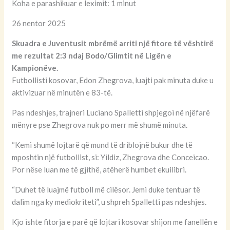
Koha e parashikuar e leximit: 1 minut
26 nentor 2025
Skuadra e Juventusit mbrëmë arriti një fitore të vështirë
me rezultat 2:3 ndaj Bodo/Glimtit në Ligën e
Kampionëve.
Futbollisti kosovar, Edon Zhegrova, luajti pak minuta duke u
aktivizuar në minutën e 83-të.
Pas ndeshjes, trajneri Luciano Spalletti shpjegoi në njëfarë
mënyre pse Zhegrova nuk po merr më shumë minuta.
“Kemi shumë lojtarë që mund të driblojnë bukur dhe të
mposhtin një futbollist, si: Yildiz, Zhegrova dhe Conceicao.
Por nëse luan me të gjithë, atëherë humbet ekuilibri.
“Duhet të luajmë futboll më cilësor. Jemi duke tentuar të
dalim nga ky mediokriteti”, u shpreh Spalletti pas ndeshjes.
Kjo ishte fitorja e parë që lojtari kosovar shijon me fanellën e