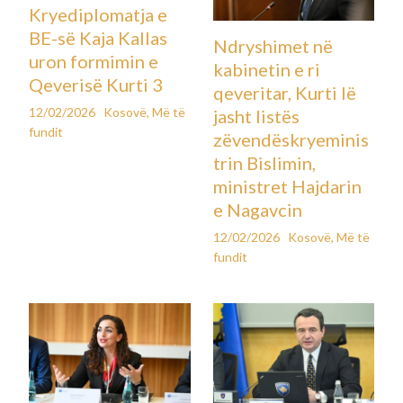
Administrata e Donald Trumpit ka përfshirë një figurë të
pazakontë në rundin e fundit të negociatave për përfundimin
e luftës në Ukrainë, duke i dhënë procesit një kthesë të
papritur. Dan Driscoll, 39 vjeç, sekretari më i ri i ushtrisë në
historinë amerikane dhe i njohur si “njeriu i Trumpit për
dronët”, ka qenë deri tani i lidhur kryesisht me çështje
buxhetore, logjistike dhe të personelit, pa përvojë të
drejtpërdrejtë diplomatike apo angazhim të mëparshëm në
çështjet ruso–ukrainase.
Driscoll, i afërt me nënpresidentin JD Vance – të cilin e njohu
përmes një organizate të veteranëve studentë – ka ndjekur
të njëjtën rrugë akademike si ai: fillimisht universitet publik e
më pas Fakultetin Juridik të Yale, përpara se të punonte në
sektorin financiar. Pikërisht lidhjet e tij të ngushta me Vance
e shtynë drejt rrethit të brendshëm të Trumpit.
Gjatë verës së vitit 2024, ndërsa ishte me pushime në Zvicër,
Driscoll ishte ndër të parët që mori telefonatën e JD Vance,
kur ky i fundit u informua se do të ishte zgjedhja e Trumpit