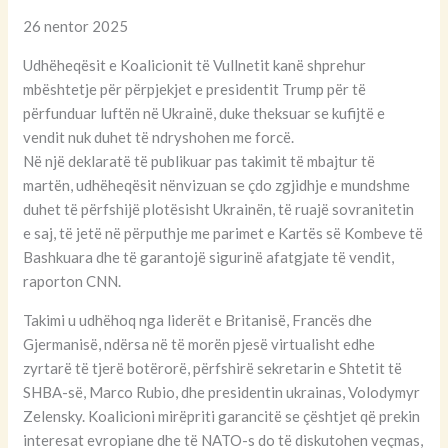
26 nentor 2025
Udhëheqësit e Koalicionit të Vullnetit kanë shprehur
mbështetje për përpjekjet e presidentit Trump për të
përfunduar luftën në Ukrainë, duke theksuar se kufijtë e
vendit nuk duhet të ndryshohen me forcë.
Në një deklaratë të publikuar pas takimit të mbajtur të
martën, udhëheqësit nënvizuan se çdo zgjidhje e mundshme
duhet të përfshijë plotësisht Ukrainën, të ruajë sovranitetin
e saj, të jetë në përputhje me parimet e Kartës së Kombeve të
Bashkuara dhe të garantojë sigurinë afatgjate të vendit,
raporton CNN.
Takimi u udhëhoq nga liderët e Britanisë, Francës dhe
Gjermanisë, ndërsa në të morën pjesë virtualisht edhe
zyrtarë të tjerë botërorë, përfshirë sekretarin e Shtetit të
SHBA-së, Marco Rubio, dhe presidentin ukrainas, Volodymyr
Zelensky. Koalicioni mirëpriti garancitë se çështjet që prekin
interesat evropiane dhe të NATO-s do të diskutohen veçmas,