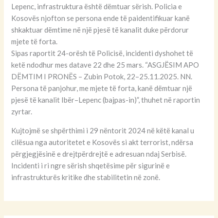
Lepenc, infrastruktura është dëmtuar sërish. Policia e
Kosovës njofton se persona ende të paidentifikuar kanë
shkaktuar dëmtime në një pjesë të kanalit duke përdorur
mjete të forta.
Sipas raportit 24-orësh të Policisë, incidenti dyshohet të
ketë ndodhur mes datave 22 dhe 25 mars. “ASGJËSIM APO
DËMTIM I PRONËS – Zubin Potok, 22–25.11.2025. NN.
Persona të panjohur, me mjete të forta, kanë dëmtuar një
pjesë të kanalit Ibër–Lepenc (bajpas-in)”, thuhet në raportin
zyrtar.
Kujtojmë se shpërthimi i 29 nëntorit 2024 në këtë kanal u
cilësua nga autoritetet e Kosovës si akt terrorist, ndërsa
përgjegjësinë e drejtpërdrejtë e adresuan ndaj Serbisë.
Incidenti i ri ngre sërish shqetësime për sigurinë e
infrastrukturës kritike dhe stabilitetin në zonë.