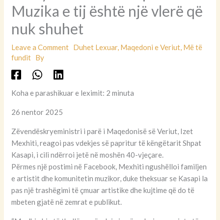
Muzika e tij është një vlerë që
nuk shuhet
Leave a Comment
Duhet Lexuar
,
Maqedoni e Veriut
,
Më të
fundit
By
Koha e parashikuar e leximit: 2 minuta
26 nentor 2025
Zëvendëskryeministri i parë i Maqedonisë së Veriut, Izet
Mexhiti, reagoi pas vdekjes së papritur të këngëtarit Shpat
Kasapi, i cili ndërroi jetë në moshën 40-vjeçare.
Përmes një postimi në Facebook, Mexhiti ngushëlloi familjen
e artistit dhe komunitetin muzikor, duke theksuar se Kasapi la
pas një trashëgimi të çmuar artistike dhe kujtime që do të
mbeten gjatë në zemrat e publikut.