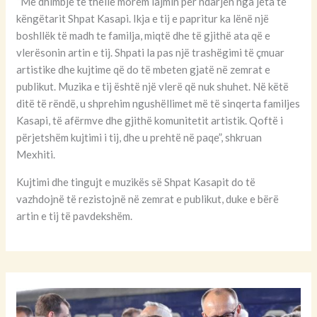
“Me dhimbje të thellë morëm lajmin për ndarjen nga jeta të
këngëtarit Shpat Kasapi. Ikja e tij e papritur ka lënë një
boshllëk të madh te familja, miqtë dhe të gjithë ata që e
vlerësonin artin e tij. Shpati la pas një trashëgimi të çmuar
artistike dhe kujtime që do të mbeten gjatë në zemrat e
publikut. Muzika e tij është një vlerë që nuk shuhet. Në këtë
ditë të rëndë, u shprehim ngushëllimet më të sinqerta familjes
Kasapi, të afërmve dhe gjithë komunitetit artistik. Qoftë i
përjetshëm kujtimi i tij, dhe u prehtë në paqe”, shkruan
Mexhiti.
Kujtimi dhe tingujt e muzikës së Shpat Kasapit do të
vazhdojnë të rezistojnë në zemrat e publikut, duke e bërë
artin e tij të pavdekshëm.