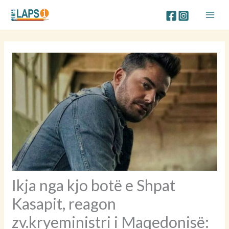
Skip
to
content
Ikja nga kjo botë e Shpat
Kasapit, reagon
zv.kryeministri i Maqedonisë: