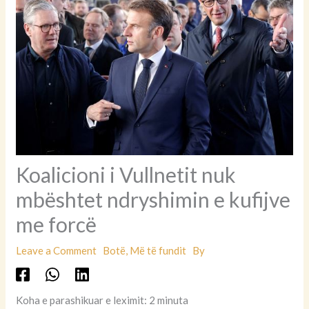
Koalicioni i Vullnetit nuk
mbështet ndryshimin e kufijve
me forcë
Leave a Comment
Botë
,
Më të fundit
By
Koha e parashikuar e leximit: 2 minuta