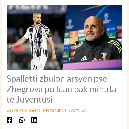
Spalletti zbulon arsyen pse
Zhegrova po luan pak minuta
te Juventusi
Leave a Comment
Më të fundit
,
Sport
By