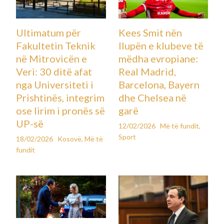
Kthesa e papritur në
negociata: Kush është “njeriu i
Trumpit për dronët” që po
ndërmjetëson paqen Ukrainë–
Rusi?
Leave a Comment
Më të fundit
By
Koha e parashikuar e leximit: 3 minuta
26 nentor 2025