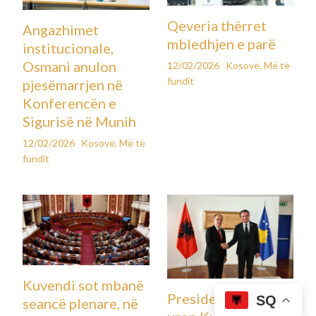
për nënpresident. Pas rikthimit të Trumpit në Shtëpinë e
Bardhë, Driscoll u konfirmua me procedurë të përshpejtuar
nga Senati si sekretar i ushtrisë dhe shpejt fitoi ndikim në
administratë, veçanërisht pas rolit të tij në dislokimin e
Gardës Kombëtare në disa qytete amerikane. Për një
periudhë të shkurtër, ai drejtoi edhe Byrojn e Alkoolit,
Duhanit, Armëve të Zjarrit dhe Eksplozivëve.
Edhe pse kishte folur shpesh për rëndësinë e dronëve
ukrainas si teknologji të lirë dhe efektive lufte, asgjë nuk
tregonte se ai do të bëhej pjesë e procesit të paqes. Deri pak
ditë më parë, Trump mbështetej kryesisht te i dërguari i
posaçëm Steve Witkoff, i angazhuar në hartimin e propozimit
për armëpushim.
Por situata ndryshoi papritur. Pas rrjedhjes së detajeve të
draftit të përbashkët SHBA–Rusi, i cili shkaktoi shqetësim në
Ukrainë, Driscoll u nis menjëherë drejt Kievit, i shoqëruar
SQ
nga zyrtarë të lartë të Pentagonit. Vizita e tij u konsiderua