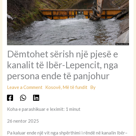
Dëmtohet sërish një pjesë e
kanalit të Ibër-Lepencit, nga
persona ende të panjohur
Leave a Comment
Kosovë
,
Më të fundit
By
Koha e parashikuar e leximit: 1 minut
26 nentor 2025
Pa kaluar ende një vit nga shpërthimi i rëndë në kanalin Ibër–