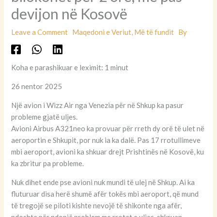
devijon në Kosovë
Leave a Comment
Maqedoni e Veriut
,
Më të fundit
By
Koha e parashikuar e leximit: 1 minut
26 nentor 2025
Një avion i Wizz Air nga Venezia për në Shkup ka pasur
probleme gjatë uljes.
Avioni Airbus A321neo ka provuar për rreth dy orë të ulet në
aeroportin e Shkupit, por nuk ia ka dalë. Pas 17 rrotullimeve
mbi aeroport, avioni ka shkuar drejt Prishtinës në Kosovë, ku
ka zbritur pa probleme.
Nuk dihet ende pse avioni nuk mundi të ulej në Shkup. Ai ka
fluturuar disa herë shumë afër tokës mbi aeroport, që mund
të tregojë se piloti kishte nevojë të shikonte nga afër,
ndoshta për ndonjë problem me rrotat e uljes, shkruan