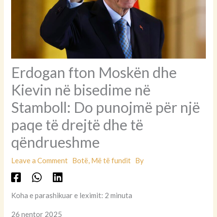
Erdogan fton Moskën dhe
Kievin në bisedime në
Stamboll: Do punojmë për një
paqe të drejtë dhe të
qëndrueshme
Leave a Comment
Botë
,
Më të fundit
By
Koha e parashikuar e leximit: 2 minuta
26 nentor 2025