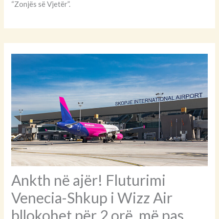
“Zonjës së Vjetër”.
Ankth në ajër! Fluturimi
Venecia-Shkup i Wizz Air
bllokohet për 2 orë, më pas