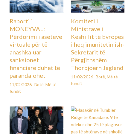
Raporti i
Komiteti i
MONEYVAL:
Ministrave i
Përdorimi i aseteve
Këshillit të Evropës
virtuale për të
i heq imunitetin ish-
anashkaluar
Sekretarit të
sanksionet
Përgjithshëm
financiare duhet të
Thorbjoern Jagland
parandalohet
11/02/2026
Botë
,
Më të
fundit
11/02/2026
Botë
,
Më të
fundit