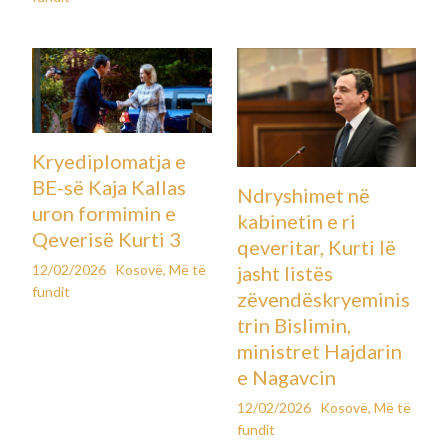
Kryediplomatja e
BE-së Kaja Kallas
Ndryshimet në
uron formimin e
kabinetin e ri
Qeverisë Kurti 3
qeveritar, Kurti lë
12/02/2026
Kosovë
,
Më të
jasht listës
fundit
zëvendëskryeminis
trin Bislimin,
ministret Hajdarin
e Nagavcin
12/02/2026
Kosovë
,
Më të
fundit