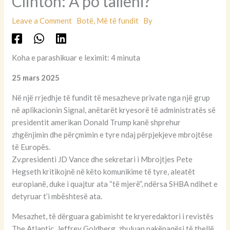
Clinton: A po talleni?
Leave a Comment
Botë
,
Më të fundit
By
Koha e parashikuar e leximit: 4 minuta
25 mars 2025
Në një rrjedhje të fundit të mesazheve private nga një grup
në aplikacionin Signal, anëtarët kryesorë të administratës së
presidentit amerikan Donald Trump kanë shprehur
zhgënjimin dhe përçmimin e tyre ndaj përpjekjeve mbrojtëse
të Europës.
Zv.presidenti JD Vance dhe sekretari i Mbrojtjes Pete
Hegseth kritikojnë në këto komunikime të tyre, aleatët
europianë, duke i quajtur ata “të mjerë”, ndërsa SHBA ndihet e
detyruar t’i mbështesë ata.
Mesazhet, të dërguara gabimisht te kryeredaktori i revistës
The Atlantic, Jeffrey Goldberg, zbuluan pakënaqësi të thellë