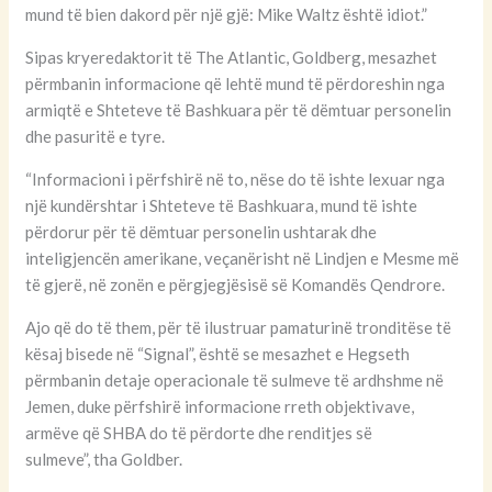
mund të bien dakord për një gjë: Mike Waltz është idiot.”
Sipas kryeredaktorit të The Atlantic, Goldberg, mesazhet
përmbanin informacione që lehtë mund të përdoreshin nga
armiqtë e Shteteve të Bashkuara për të dëmtuar personelin
dhe pasuritë e tyre.
“Informacioni i përfshirë në to, nëse do të ishte lexuar nga
një kundërshtar i Shteteve të Bashkuara, mund të ishte
përdorur për të dëmtuar personelin ushtarak dhe
inteligjencën amerikane, veçanërisht në Lindjen e Mesme më
të gjerë, në zonën e përgjegjësisë së Komandës Qendrore.
Ajo që do të them, për të ilustruar pamaturinë tronditëse të
kësaj bisede në “Signal”, është se mesazhet e Hegseth
përmbanin detaje operacionale të sulmeve të ardhshme në
Jemen, duke përfshirë informacione rreth objektivave,
armëve që SHBA do të përdorte dhe renditjes së
sulmeve”, tha Goldber.