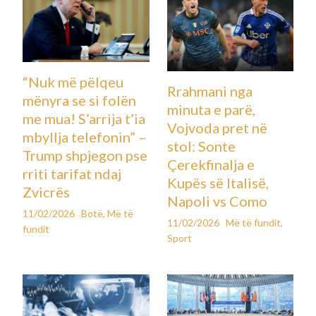
“Nuk më pëlqeu
Rrahmani nga
mënyra se si folën
minuta e parë,
me mua! S’arrija t’ia
Vojvoda pret në
mbyllja telefonin” –
stol: Sonte
Trump shpjegon pse
Çerekfinalja e
rriti tarifat ndaj
Kupës së Italisë,
Zvicrës
Napoli vs Como
11/02/2026
Botë
,
Më të
11/02/2026
Më të fundit
,
fundit
Sport