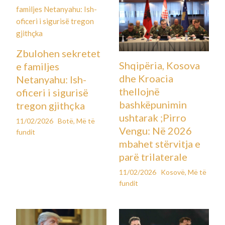
Zbulohen sekretet
Shqipëria, Kosova
e familjes
dhe Kroacia
Netanyahu: Ish-
thellojnë
oficeri i sigurisë
bashkëpunimin
tregon gjithçka
ushtarak ;Pirro
11/02/2026
Botë
,
Më të
Vengu: Në 2026
fundit
mbahet stërvitja e
parë trilaterale
11/02/2026
Kosovë
,
Më të
fundit