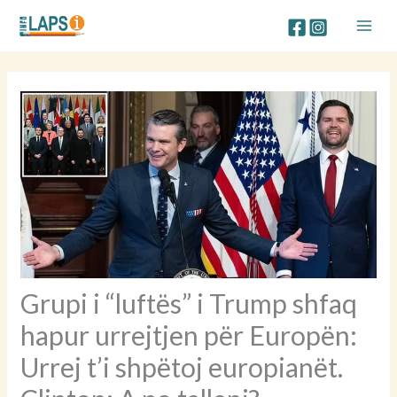
Skip
to
content
Grupi i “luftës” i Trump shfaq
hapur urrejtjen për Europën:
Urrej t’i shpëtoj europianët.