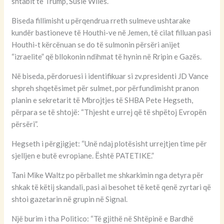
shtabit të Trump, Susie Wiles.
Biseda fillimisht u përqendrua rreth sulmeve ushtarake
kundër bastioneve të Houthi-ve në Jemen, të cilat filluan pasi
Houthi-t kërcënuan se do të sulmonin përsëri anijet
“izraelite” që bllokonin ndihmat të hynin në Rripin e Gazës.
Në biseda, përdoruesi i identifikuar si zv.presidenti JD Vance
shpreh shqetësimet për sulmet, por përfundimisht pranon
planin e sekretarit të Mbrojtjes të SHBA Pete Hegseth,
përpara se të shtojë: “Thjesht e urrej që të shpëtoj Evropën
përsëri”.
Hegseth i përgjigjet: “Unë ndaj plotësisht urrejtjen time për
sjelljen e butë evropiane. Është PATETIKE.”
Tani Mike Waltz po përballet me shkarkimin nga detyra për
shkak të këtij skandali, pasi ai besohet të ketë qenë zyrtari që
shtoi gazetarin në grupin në Signal.
Një burim i tha Politico: “Të gjithë në Shtëpinë e Bardhë