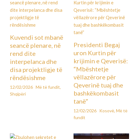
Kuvendi sot mbanë
Presidenti Begaj
seancë plenare, në
uron Kurtin për
rend dite
krijimin e Qeverisë:
interpelanca dhe
“Mbështetje
disa projektligje të
vëllazërore për
rëndësishme
Qeverinë tuaj dhe
12/02/2026
Më të fundit
,
bashkëkombasit
Shqipëri
tanë”
12/02/2026
Kosovë
,
Më të
fundit