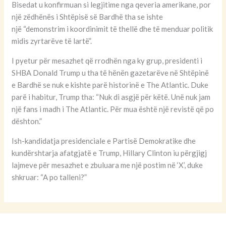
Bisedat u konfirmuan si legjitime nga qeveria amerikane, por
një zëdhënës i Shtëpisë së Bardhë tha se ishte
një “demonstrim i koordinimit të thellë dhe të menduar politik
midis zyrtarëve të lartë”.
I pyetur për mesazhet që rrodhën nga ky grup, presidenti i
SHBA Donald Trump u tha të hënën gazetarëve në Shtëpinë
e Bardhë se nuk e kishte parë historinë e The Atlantic. Duke
parë i habitur, Trump tha: “Nuk di asgjë për këtë. Unë nuk jam
një fans i madh i The Atlantic. Për mua është një revistë që po
dështon.”
Ish-kandidatja presidenciale e Partisë Demokratike dhe
kundërshtarja afatgjatë e Trump, Hillary Clinton iu përgjigj
lajmeve për mesazhet e zbuluara me një postim në ‘X’, duke
shkruar: “A po talleni?”