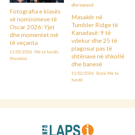
Fotografia e klasës
Masakër në
së nominimeve të
Tumbler Ridge të
Oscar 2026: Yjet
Kanadasë: 9 të
dhe momentet më
vdekur dhe 25 të
të veçanta
plagosur pas të
11/02/2026
Më të fundit
,
shtënave në shkollë
Showbizz
dhe banesë
11/02/2026
Botë
,
Më të
fundit