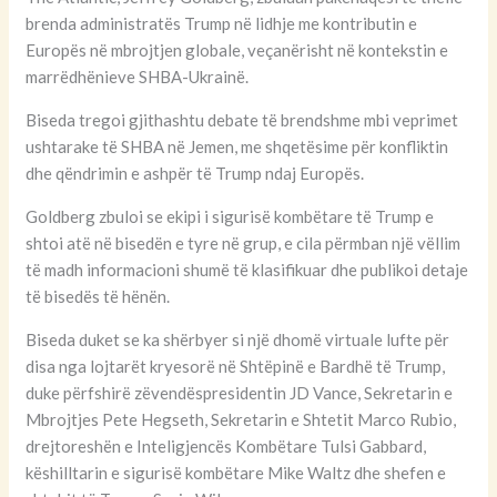
brenda administratës Trump në lidhje me kontributin e
Europës në mbrojtjen globale, veçanërisht në kontekstin e
marrëdhënieve SHBA-Ukrainë.
Biseda tregoi gjithashtu debate të brendshme mbi veprimet
ushtarake të SHBA në Jemen, me shqetësime për konfliktin
dhe qëndrimin e ashpër të Trump ndaj Europës.
Goldberg zbuloi se ekipi i sigurisë kombëtare të Trump e
shtoi atë në bisedën e tyre në grup, e cila përmban një vëllim
të madh informacioni shumë të klasifikuar dhe publikoi detaje
të bisedës të hënën.
Biseda duket se ka shërbyer si një dhomë virtuale lufte për
disa nga lojtarët kryesorë në Shtëpinë e Bardhë të Trump,
duke përfshirë zëvendëspresidentin JD Vance, Sekretarin e
Mbrojtjes Pete Hegseth, Sekretarin e Shtetit Marco Rubio,
drejtoreshën e Inteligjencës Kombëtare Tulsi Gabbard,
këshilltarin e sigurisë kombëtare Mike Waltz dhe shefen e