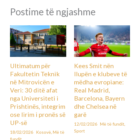
Postime të ngjashme
Ultimatum për
Kees Smit nën
Fakultetin Teknik
llupën e klubeve të
në Mitrovicën e
mëdha evropiane:
Veri: 30 ditë afat
Real Madrid,
nga Universiteti i
Barcelona, Bayern
Prishtinës, integrim
dhe Chelsea në
ose lirim i pronës së
garë
UP-së
12/02/2026
Më të fundit
,
Sport
18/02/2026
Kosovë
,
Më të
fundit