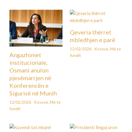
Qeveria thërret
mbledhjen e parë
12/02/2026
Kosovë
,
Më të
Angazhimet
fundit
institucionale,
Osmani anulon
pjesëmarrjen në
Konferencën e
Sigurisë në Munih
12/02/2026
Kosovë
,
Më të
fundit