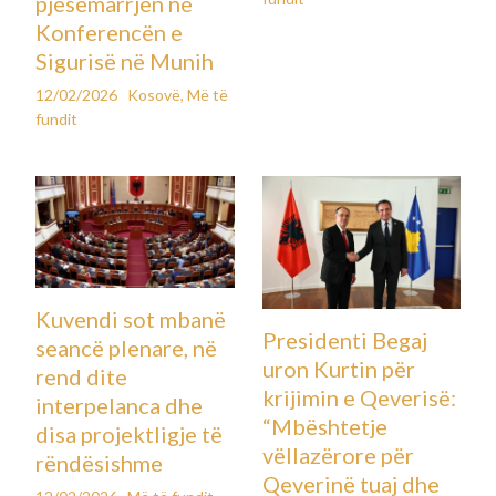
pjesëmarrjen në
Konferencën e
Sigurisë në Munih
12/02/2026
Kosovë
,
Më të
fundit
Kuvendi sot mbanë
Presidenti Begaj
seancë plenare, në
uron Kurtin për
rend dite
krijimin e Qeverisë:
interpelanca dhe
“Mbështetje
disa projektligje të
vëllazërore për
rëndësishme
Qeverinë tuaj dhe