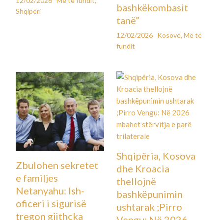
12/02/2026
Më të fundit
,
bashkëkombasit
Shqipëri
tanë”
12/02/2026
Kosovë
,
Më të
fundit
Shqipëria, Kosova
Zbulohen sekretet
dhe Kroacia
e familjes
thellojnë
Netanyahu: Ish-
bashkëpunimin
oficeri i sigurisë
ushtarak ;Pirro
tregon gjithçka
Vengu: Në 2026