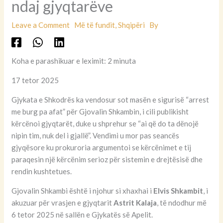
ndaj gjyqtarëve
Leave a Comment
Më të fundit
,
Shqipëri
By
Koha e parashikuar e leximit: 2 minuta
17 tetor 2025
Gjykata e Shkodrës ka vendosur sot masën e sigurisë “arrest
me burg pa afat” për Gjovalin Shkambin, i cili publikisht
kërcënoi gjyqtarët, duke u shprehur se “ai që do ta dënojë
nipin tim, nuk del i gjallë”. Vendimi u mor pas seancës
gjyqësore ku prokuroria argumentoi se kërcënimet e tij
paraqesin një kërcënim serioz për sistemin e drejtësisë dhe
rendin kushtetues.
Gjovalin Shkambi është i njohur si xhaxhai i
Elvis Shkambit
, i
akuzuar për vrasjen e gjyqtarit
Astrit Kalaja
, të ndodhur më
6 tetor 2025 në sallën e Gjykatës së Apelit.