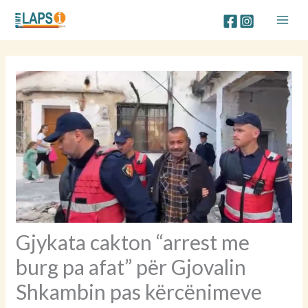
Skip
to
content
Gjykata cakton “arrest me
burg pa afat” për Gjovalin
Shkambin pas kërcënimeve