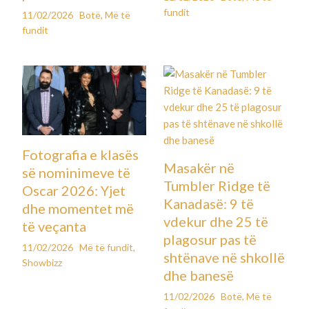
fundit
11/02/2026
Botë
,
Më të
fundit
Fotografia e klasës
Masakër në
së nominimeve të
Tumbler Ridge të
Oscar 2026: Yjet
Kanadasë: 9 të
dhe momentet më
vdekur dhe 25 të
të veçanta
plagosur pas të
11/02/2026
Më të fundit
,
shtënave në shkollë
Showbizz
dhe banesë
11/02/2026
Botë
,
Më të