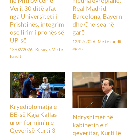
në Mitrovicën e
mëdha evropiane:
Veri: 30 ditë afat
Real Madrid,
nga Universiteti i
Barcelona, Bayern
Prishtinës, integrim
dhe Chelsea në
ose lirim i pronës së
garë
UP-së
12/02/2026
Më të fundit
,
Sport
18/02/2026
Kosovë
,
Më të
fundit
Kryediplomatja e
BE-së Kaja Kallas
Ndryshimet në
uron formimin e
kabinetin e ri
Qeverisë Kurti 3
qeveritar, Kurti lë