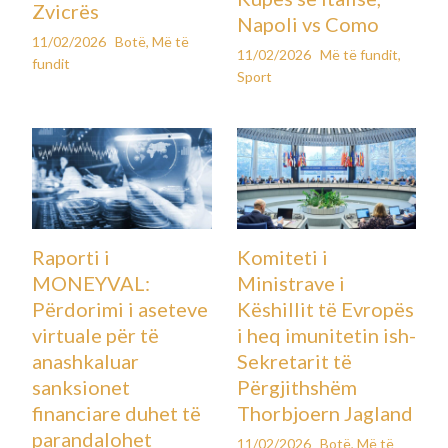
Zvicrës
Napoli vs Como
11/02/2026
Botë
,
Më të
11/02/2026
Më të fundit
,
fundit
Sport
Raporti i
Komiteti i
MONEYVAL:
Ministrave i
Përdorimi i aseteve
Këshillit të Evropës
virtuale për të
i heq imunitetin ish-
anashkaluar
Sekretarit të
sanksionet
Përgjithshëm
financiare duhet të
Thorbjoern Jagland
parandalohet
11/02/2026
Botë
,
Më të