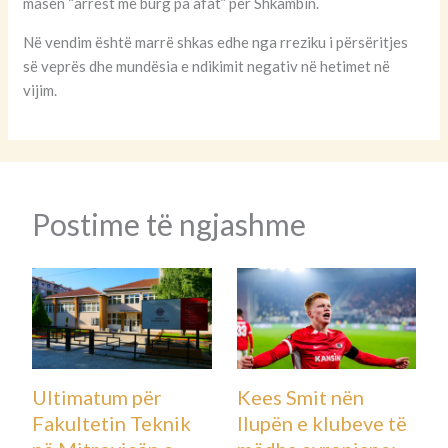
masën “arrest me burg pa afat” për Shkambin.
Në vendim është marrë shkas edhe nga rreziku i përsëritjes
së veprës dhe mundësia e ndikimit negativ në hetimet në
vijim.
Postime të ngjashme
Ultimatum për
Kees Smit nën
Fakultetin Teknik
llupën e klubeve të