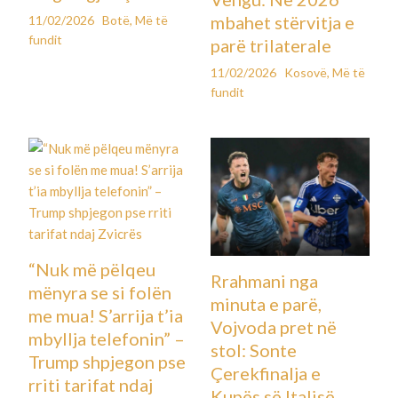
mbahet stërvitja e
11/02/2026
Botë
,
Më të
fundit
parë trilaterale
11/02/2026
Kosovë
,
Më të
fundit
“Nuk më pëlqeu
Rrahmani nga
mënyra se si folën
minuta e parë,
me mua! S’arrija t’ia
Vojvoda pret në
mbyllja telefonin” –
stol: Sonte
Trump shpjegon pse
Çerekfinalja e
rriti tarifat ndaj
Kupës së Italisë,