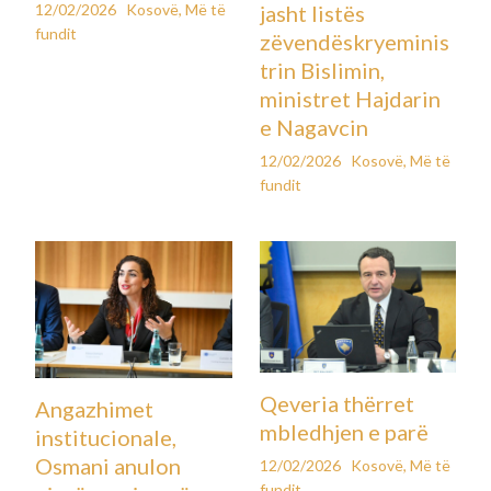
12/02/2026
Kosovë
,
Më të
jasht listës
fundit
zëvendëskryeminis
trin Bislimin,
ministret Hajdarin
e Nagavcin
12/02/2026
Kosovë
,
Më të
fundit
Qeveria thërret
Angazhimet
mbledhjen e parë
institucionale,
Osmani anulon
12/02/2026
Kosovë
,
Më të
fundit