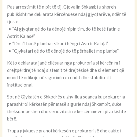
Pas arrestimit të nipit të tij, Gjovalin Shkambi u shpreh
publikisht me deklarata kërcënuese ndaj gjyqtarëve, ndër të
tjera:
• “Ai gjyqtar që do ta dënojë nipin tim, do të ketë fatin e
Astrit Kalasë”
• “Do t’i hanë plumbat sikur i hëngri Astrit Kalaja”
• “Gjykatari që do të dënojë do të përballet me plumba”
Këto deklarata janë cilësuar nga prokuroria si kërcënim i
drejtpërdrejtë ndaj sistemit të drejtësisë dhe si element që
mund të ndikojë në sigurimin e rendit dhe stabilitetit
institucional.
Sot në Gjykatën e Shkodrës u zhvillua seanca ku prokuroria
parashtroi kërkesën për masë sigurie ndaj Shkambit, duke
theksuar peshën dhe seriozitetin e kërcënimeve që ai kishte
bërë.
Trupa gjykuese pranoi kërkesën e prokurorisë dhe caktoi