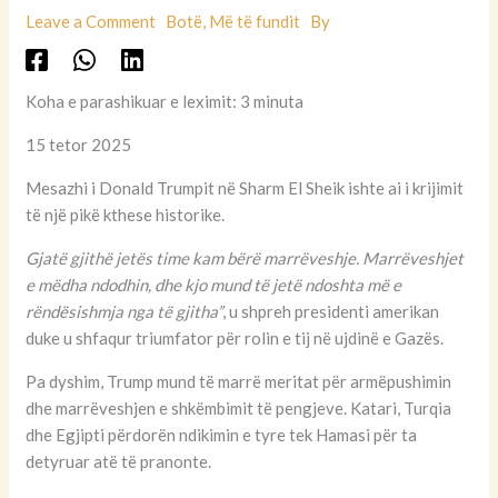
Leave a Comment
Botë
,
Më të fundit
By
Koha e parashikuar e leximit: 3 minuta
15 tetor 2025
Mesazhi i Donald Trumpit në Sharm El Sheik ishte ai i krijimit
të një pikë kthese historike.
Gjatë gjithë jetës time kam bërë marrëveshje. Marrëveshjet
e mëdha ndodhin, dhe kjo mund të jetë ndoshta më e
rëndësishmja nga të gjitha”
, u shpreh presidenti amerikan
duke u shfaqur triumfator për rolin e tij në ujdinë e Gazës.
Pa dyshim, Trump mund të marrë meritat për armëpushimin
dhe marrëveshjen e shkëmbimit të pengjeve. Katari, Turqia
dhe Egjipti përdorën ndikimin e tyre tek Hamasi për ta
detyruar atë të pranonte.