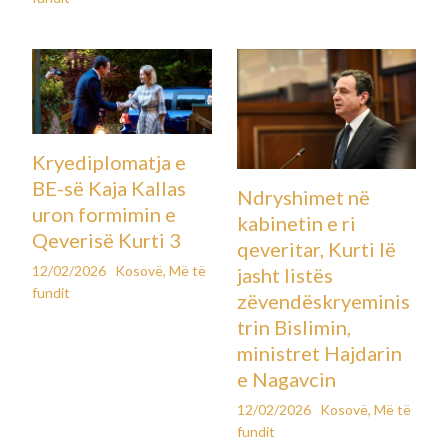
Kryediplomatja e
BE-së Kaja Kallas
Ndryshimet në
uron formimin e
kabinetin e ri
Qeverisë Kurti 3
qeveritar, Kurti lë
12/02/2026
Kosovë
,
Më të
jasht listës
fundit
zëvendëskryeminis
trin Bislimin,
ministret Hajdarin
e Nagavcin
12/02/2026
Kosovë
,
Më të
fundit