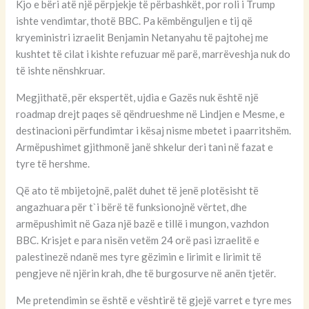
Kjo e bëri atë një përpjekje të përbashkët, por roli i Trump
ishte vendimtar, thotë BBC. Pa këmbënguljen e tij që
kryeministri izraelit Benjamin Netanyahu të pajtohej me
kushtet të cilat i kishte refuzuar më parë, marrëveshja nuk do
të ishte nënshkruar.
Megjithatë, për ekspertët, ujdia e Gazës nuk është një
roadmap drejt paqes së qëndrueshme në Lindjen e Mesme, e
destinacioni përfundimtar i kësaj nisme mbetet i paarritshëm.
Armëpushimet gjithmonë janë shkelur deri tani në fazat e
tyre të hershme.
Që ato të mbijetojnë, palët duhet të jenë plotësisht të
angazhuara për t`i bërë të funksionojnë vërtet, dhe
armëpushimit në Gaza një bazë e tillë i mungon, vazhdon
BBC. Krisjet e para nisën vetëm 24 orë pasi izraelitë e
palestinezë ndanë mes tyre gëzimin e lirimit e lirimit të
pengjeve në njërin krah, dhe të burgosurve në anën tjetër.
Me pretendimin se është e vështirë të gjejë varret e tyre mes