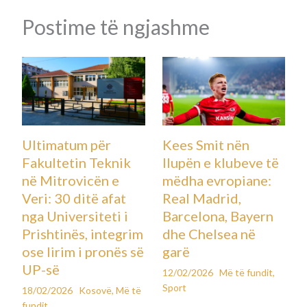
Postime të ngjashme
Ultimatum për
Kees Smit nën
Fakultetin Teknik
llupën e klubeve të
në Mitrovicën e
mëdha evropiane:
Veri: 30 ditë afat
Real Madrid,
nga Universiteti i
Barcelona, Bayern
Prishtinës, integrim
dhe Chelsea në
ose lirim i pronës së
garë
UP-së
12/02/2026
Më të fundit
,
Sport
18/02/2026
Kosovë
,
Më të
fundit