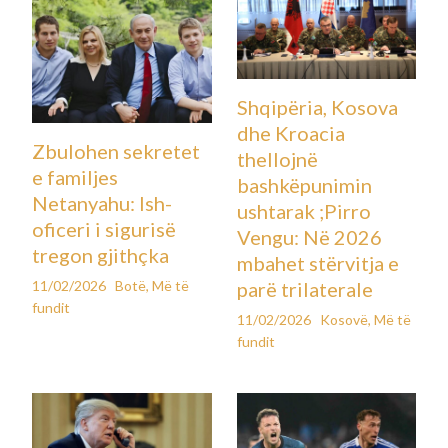
Shqipëria, Kosova
dhe Kroacia
Zbulohen sekretet
thellojnë
e familjes
bashkëpunimin
Netanyahu: Ish-
ushtarak ;Pirro
oficeri i sigurisë
Vengu: Në 2026
tregon gjithçka
mbahet stërvitja e
11/02/2026
Botë
,
Më të
parë trilaterale
fundit
11/02/2026
Kosovë
,
Më të
fundit