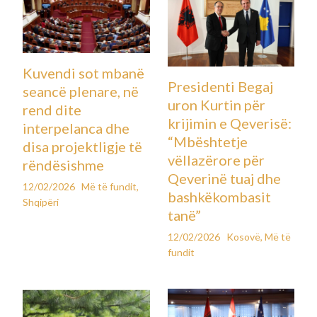
Kuvendi sot mbanë
Presidenti Begaj
seancë plenare, në
uron Kurtin për
rend dite
krijimin e Qeverisë:
interpelanca dhe
“Mbështetje
disa projektligje të
vëllazërore për
rëndësishme
Qeverinë tuaj dhe
12/02/2026
Më të fundit
,
bashkëkombasit
Shqipëri
tanë”
12/02/2026
Kosovë
,
Më të
fundit