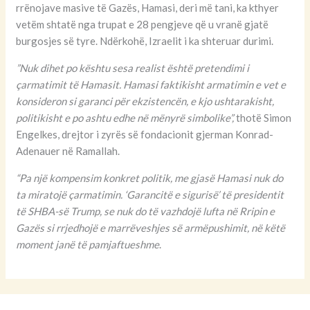
rrënojave masive të Gazës, Hamasi, deri më tani, ka kthyer
vetëm shtatë nga trupat e 28 pengjeve që u vranë gjatë
burgosjes së tyre. Ndërkohë, Izraelit i ka shteruar durimi.
”Nuk dihet po kështu sesa realist është pretendimi i
çarmatimit të Hamasit. Hamasi faktikisht armatimin e vet e
konsideron si garanci për ekzistencën, e kjo ushtarakisht,
politikisht e po ashtu edhe në mënyrë simbolike”,
thotë Simon
Engelkes, drejtor i zyrës së fondacionit gjerman Konrad-
Adenauer në Ramallah.
“Pa një kompensim konkret politik, me gjasë Hamasi nuk do
ta miratojë çarmatimin. ‘Garancitë e sigurisë’ të presidentit
të SHBA-së Trump, se nuk do të vazhdojë lufta në Rripin e
Gazës si rrjedhojë e marrëveshjes së armëpushimit, në këtë
moment janë të pamjaftueshme
.