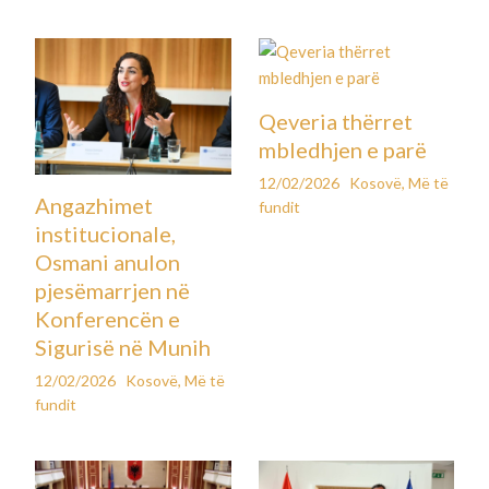
Qeveria thërret
mbledhjen e parë
12/02/2026
Kosovë
,
Më të
Angazhimet
fundit
institucionale,
Osmani anulon
pjesëmarrjen në
Konferencën e
Sigurisë në Munih
12/02/2026
Kosovë
,
Më të
fundit