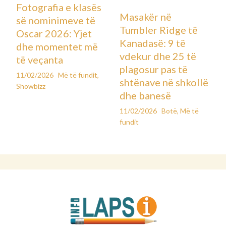
Fotografia e klasës
Masakër në
së nominimeve të
Tumbler Ridge të
Oscar 2026: Yjet
Kanadasë: 9 të
dhe momentet më
vdekur dhe 25 të
të veçanta
plagosur pas të
11/02/2026
Më të fundit
,
shtënave në shkollë
Showbizz
dhe banesë
11/02/2026
Botë
,
Më të
fundit