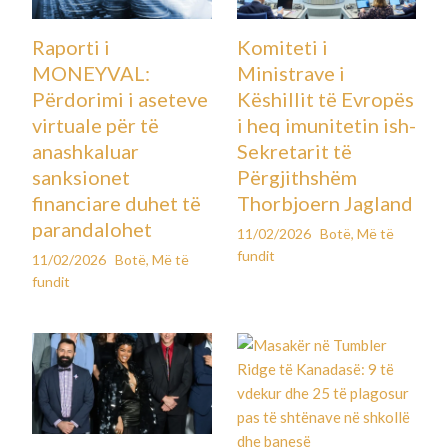
Raporti i
Komiteti i
MONEYVAL:
Ministrave i
Përdorimi i aseteve
Këshillit të Evropës
virtuale për të
i heq imunitetin ish-
anashkaluar
Sekretarit të
sanksionet
Përgjithshëm
financiare duhet të
Thorbjoern Jagland
parandalohet
11/02/2026
Botë
,
Më të
fundit
11/02/2026
Botë
,
Më të
fundit