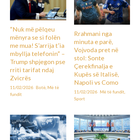
“Nuk më pëlqeu
Rrahmani nga
mënyra se si folën
minuta e parë,
me mua! S’arrija t’ia
Vojvoda pret në
mbyllja telefonin” –
stol: Sonte
Trump shpjegon pse
Çerekfinalja e
rriti tarifat ndaj
Kupës së Italisë,
Zvicrës
Napoli vs Como
11/02/2026
Botë
,
Më të
11/02/2026
Më të fundit
,
fundit
Sport