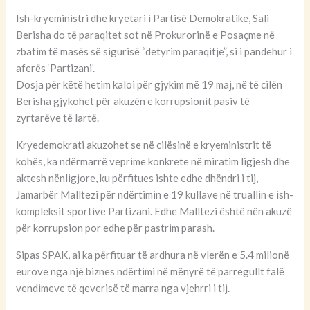
Ish-kryeministri dhe kryetari i Partisë Demokratike, Sali
Berisha do të paraqitet sot në Prokurorinë e Posaçme në
zbatim të masës së sigurisë “detyrim paraqitje”, si i pandehur i
aferës ‘Partizani’.
Dosja për këtë hetim kaloi për gjykim më 19 maj, në të cilën
Berisha gjykohet për akuzën e korrupsionit pasiv të
zyrtarëve të lartë.
Kryedemokrati akuzohet se në cilësinë e kryeministrit të
kohës, ka ndërmarrë veprime konkrete në miratim ligjesh dhe
aktesh nënligjore, ku përfitues ishte edhe dhëndri i tij,
Jamarbër Malltezi për ndërtimin e 19 kullave në truallin e ish-
kompleksit sportive Partizani. Edhe Malltezi është nën akuzë
për korrupsion por edhe për pastrim parash.
Sipas SPAK, ai ka përfituar të ardhura në vlerën e 5.4 milionë
eurove nga një biznes ndërtimi në mënyrë të parregullt falë
vendimeve të qeverisë të marra nga vjehrri i tij.