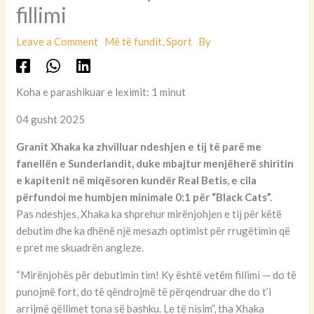
fillimi
Leave a Comment
Më të fundit
,
Sport
By
Koha e parashikuar e leximit: 1 minut
04 gusht 2025
Granit Xhaka ka zhvilluar ndeshjen e tij të parë me
fanellën e Sunderlandit, duke mbajtur menjëherë shiritin
e kapitenit në miqësoren kundër Real Betis, e cila
përfundoi me humbjen minimale 0:1 për “Black Cats”.
Pas ndeshjes, Xhaka ka shprehur mirënjohjen e tij për këtë
debutim dhe ka dhënë një mesazh optimist për rrugëtimin që
e pret me skuadrën angleze.
“Mirënjohës për debutimin tim! Ky është vetëm fillimi — do të
punojmë fort, do të qëndrojmë të përqendruar dhe do t’i
arrijmë qëllimet tona së bashku. Le të nisim”, tha Xhaka