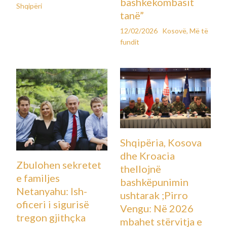
Ultimatum për
Kees Smit nën
Fakultetin Teknik
llupën e klubeve të
në Mitrovicën e
mëdha evropiane:
Veri: 30 ditë afat
Real Madrid,
nga Universiteti i
Barcelona, Bayern
Prishtinës, integrim
dhe Chelsea në
ose lirim i pronës së
garë
UP-së
12/02/2026
Më të fundit
,
Sport
18/02/2026
Kosovë
,
Më të
fundit