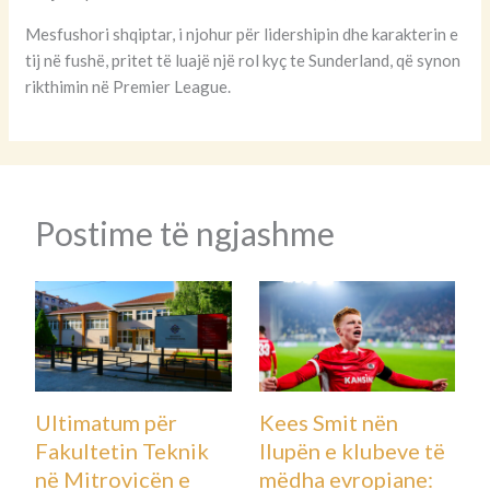
Mesfushori shqiptar, i njohur për lidershipin dhe karakterin e
tij në fushë, pritet të luajë një rol kyç te Sunderland, që synon
rikthimin në Premier League.
Tragjike! Mbytet anija me