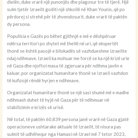
dielën, duke vrarë një punonjës dhe plagosur tre të tjerë. Një
sulm tjetër izraelit goditi një shkollë në Khan Younis, që po
përdorej si strehë për të zhvendosurit, duke vrarë të paktën
dy persona.
Popullsia e Gazës po bëhet gjithnjë e më e dëshpëruar
ndërsa territori po zhytet më thellë në uri, që ekspertët
thonë se është pasojë e bllokadës së vazhdueshme izraelite
ndaj ndihmave. Izraeli ka mohuar me forcë se ka një krizë urie
në Gaza dhe njoftoi masa të zgjeruara për ndihma javën e
kaluar, por organizatat humanitare thonë se Izraeli vazhdon
të kufizojë rëndë hyrjen e ndihmave.
Organizatat humanitare thonë se një sasi shumë më e madhe
ndihmash duhet të hyjë në Gaza për të ndihmuar në
stabilizimin e krizës së urisë.
Në total, të paktën 60.839 persona janë vrarë në Gaza gjatë
operacioneve ushtarake aktuale të Izraelit, të nisura pas
sulmit të udhëhequr nga Hamasi në Izrael më 7 tetor 2023,