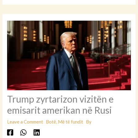
Trump zyrtarizon vizitën e
emisarit amerikan në Rusi
Leave a Comment
Botë
,
Më të fundit
By