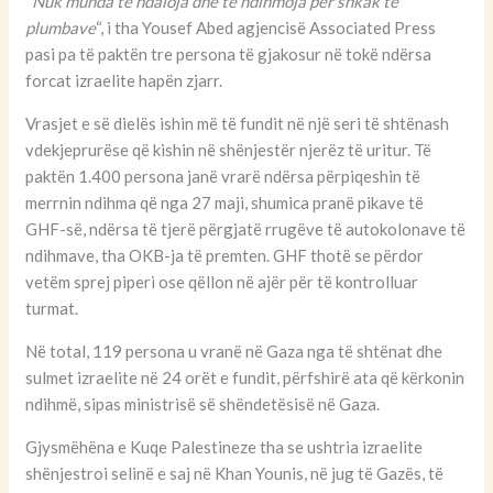
“
Nuk munda të ndaloja dhe të ndihmoja për shkak të
plumbave
“, i tha Yousef Abed agjencisë Associated Press
pasi pa të paktën tre persona të gjakosur në tokë ndërsa
forcat izraelite hapën zjarr.
Vrasjet e së dielës ishin më të fundit në një seri të shtënash
vdekjeprurëse që kishin në shënjestër njerëz të uritur. Të
paktën 1.400 persona janë vrarë ndërsa përpiqeshin të
merrnin ndihma që nga 27 maji, shumica pranë pikave të
GHF-së, ndërsa të tjerë përgjatë rrugëve të autokolonave të
ndihmave, tha OKB-ja të premten. GHF thotë se përdor
vetëm sprej piperi ose qëllon në ajër për të kontrolluar
turmat.
Në total, 119 persona u vranë në Gaza nga të shtënat dhe
sulmet izraelite në 24 orët e fundit, përfshirë ata që kërkonin
ndihmë, sipas ministrisë së shëndetësisë në Gaza.
Gjysmëhëna e Kuqe Palestineze tha se ushtria izraelite
shënjestroi selinë e saj në Khan Younis, në jug të Gazës, të