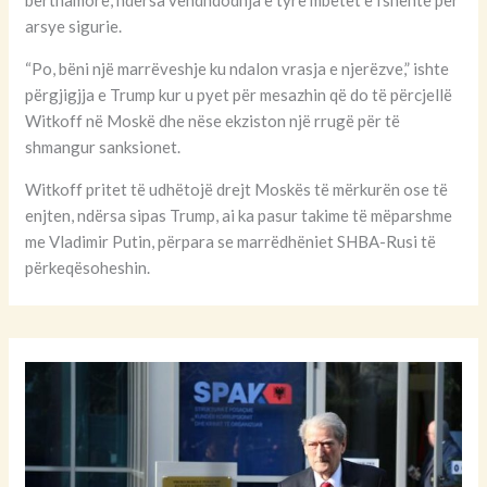
bërthamore, ndërsa vendndodhja e tyre mbetet e fshehtë për
arsye sigurie.
“Po, bëni një marrëveshje ku ndalon vrasja e njerëzve,” ishte
përgjigjja e Trump kur u pyet për mesazhin që do të përcjellë
Witkoff në Moskë dhe nëse ekziston një rrugë për të
shmangur sanksionet.
Witkoff pritet të udhëtojë drejt Moskës të mërkurën ose të
enjten, ndërsa sipas Trump, ai ka pasur takime të mëparshme
me Vladimir Putin, përpara se marrëdhëniet SHBA-Rusi të
përkeqësoheshin.