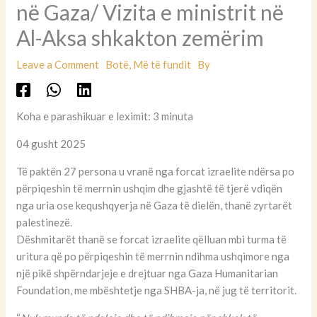
në Gaza/ Vizita e ministrit në
Al-Aksa shkakton zemërim
Leave a Comment
Botë
,
Më të fundit
By
Koha e parashikuar e leximit: 3 minuta
04 gusht 2025
Të paktën 27 persona u vranë nga forcat izraelite ndërsa po
përpiqeshin të merrnin ushqim dhe gjashtë të tjerë vdiqën
nga uria ose kequshqyerja në Gaza të dielën, thanë zyrtarët
palestinezë.
Dëshmitarët thanë se forcat izraelite qëlluan mbi turma të
uritura që po përpiqeshin të merrnin ndihma ushqimore nga
një pikë shpërndarjeje e drejtuar nga Gaza Humanitarian
Foundation, me mbështetje nga SHBA-ja, në jug të territorit.