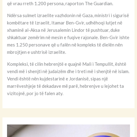
që vrau rreth 1.200 persona, raporton The Guardian.
Ndërsa sulmet izraelite vazhdonin në Gaza, ministri i sigurisë
kombëtare të Izraelit, Itamar Ben-Gvir, udhëhoqi lutjet në
xhaminë al-Aksa në Jerusalemin Lindor të pushtuar, duke
shkaktuar zemërim në mesin e fuqive rajonale. Ben-Gvir ishte
mes 1.250 personave që u falën në kompleks të dielën nën
mbrojtjen e ushtrisë izraelite.
Kompleksi, të cilin hebrenjtë e quajnë Mali i Tempullit, është
vendi më i shenjti në judaizëm dhe i treti më i shenjtë në islam.
Vendi është nën kujdestarinë e Jordanisë, sipas një
marrëveshjeje të dekadave më parë, hebrenjve u lejohet ta
vizitojnë, por jo të falen aty.