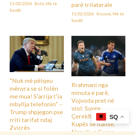
Kryediplomatja e
BE-së Kaja Kallas
Ndryshimet në
uron formimin e
kabinetin e ri
Qeverisë Kurti 3
qeveritar, Kurti lë
12/02/2026
Kosovë
,
Më të
jasht listës
fundit
zëvendëskryeminis
trin Bislimin,
ministret Hajdarin
e Nagavcin
12/02/2026
Kosovë
,
Më të
fundit
SQ