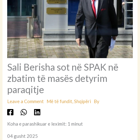
Sali Berisha sot në SPAK në
zbatim të masës detyrim
paraqitje
Leave a Comment
Më të fundit
,
Shqipëri
By
Koha e parashikuar e leximit: 1 minut
04 gusht 2025