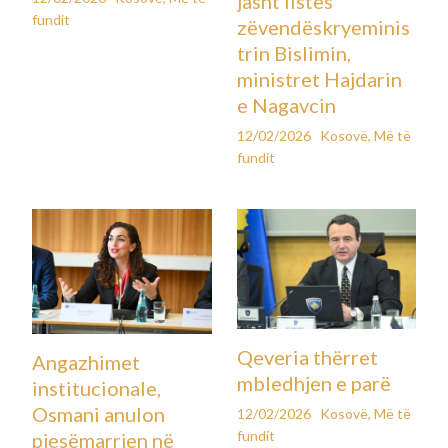
por vetëm 12 nga 157 personat janë shpëtuar deri më tani.
Fati i të zhdukurve nuk dihet ende”.
Pavarësisht luftës që ka mbërthyer Jemenin që nga viti 2014,
ky shtet i varfër vazhdon të mbetet pikë kryesore për
migrimin e parregullt, veçmas nga Etiopia, shtet po ashtu i
përfshirë në konflikt etnik.
Çdo vit, mijëra person përshkojnë të ashtuquajturën “Rrugë
Lindore” nga Xhibuti për në Jemen, duke e kaluar Detin e Kuq,
me shpresë që do të arrijnë në shtetet e pasura të Gjirit.
Anija që u fundos afër brigjeve të Abajan të Jemenit po
bartte migrantë etiopianë, sipas autoriteteve në këtë
provincë.
Autoritetet në Abajan thanë se forcat e sigurisë të dielën
kryen operacione për nxjerrjen “e një numri të
konsiderueshëm” të trupave të pajetë.
Muajin e kaluar, të paktën tetë persona vdiqën pasi