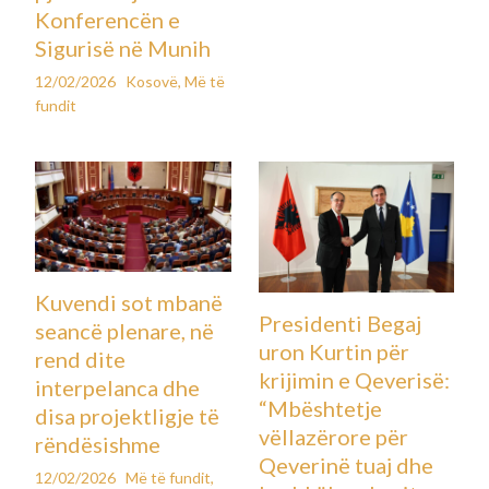
kontrabanduesit detyruan migrantët që të zbarkonin nga një
anije në Detin e Kuq, sipas agjencisë për migrim të OKB-së.
Organizata Ndërkombëtare për Migracionin thotë se
dhjetëra mijëra migrantë kanë mbetur të bllokuar në Jemen
dhe po vuajnë shkeljet e të drejtave të tyre dhe shfrytëzimit
gjatë udhëtimeve të tyre.
Vitin e kaluar, kjo organizatë regjistroi të paktën 558 vdekje
në rrugën e Detit të Kuq, prej të cilave 462 kanë ndodhur si
pasojë e fundosjes së anijeve.
←
Previous Post
Next Post
→
Postime të ngjashme