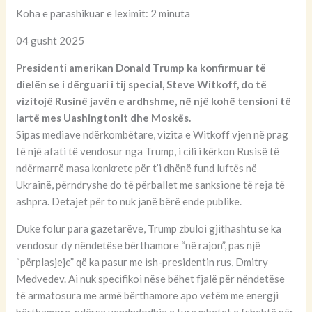
Koha e parashikuar e leximit: 2 minuta
04 gusht 2025
Presidenti amerikan Donald Trump ka konfirmuar të
dielën se i dërguari i tij special, Steve Witkoff, do të
vizitojë Rusinë javën e ardhshme, në një kohë tensioni të
lartë mes Uashingtonit dhe Moskës.
Sipas mediave ndërkombëtare, vizita e Witkoff vjen në prag
të një afati të vendosur nga Trump, i cili i kërkon Rusisë të
ndërmarrë masa konkrete për t’i dhënë fund luftës në
Ukrainë, përndryshe do të përballet me sanksione të reja të
ashpra. Detajet për to nuk janë bërë ende publike.
Duke folur para gazetarëve, Trump zbuloi gjithashtu se ka
vendosur dy nëndetëse bërthamore “në rajon”, pas një
“përplasjeje” që ka pasur me ish-presidentin rus, Dmitry
Medvedev. Ai nuk specifikoi nëse bëhet fjalë për nëndetëse
të armatosura me armë bërthamore apo vetëm me energji