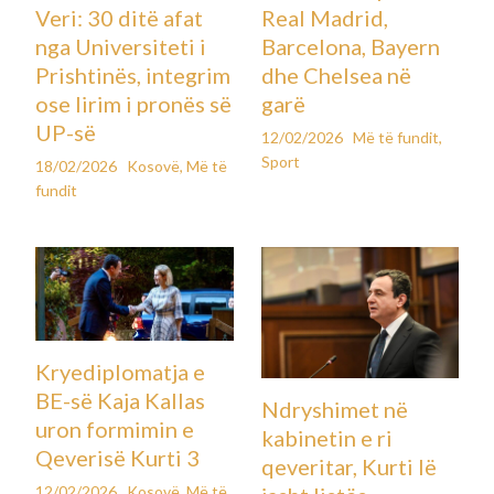
emigrantë në Jemen, 68 të
vdekur
Leave a Comment
Botë
,
Më të fundit
By
Koha e parashikuar e leximit: 2 minuta
04 gusht 2025
Të paktën 68 persona kanë vdekur pas fundosjes së një
anijeje afër Jemenit, tha agjencia për migrim e Kombeve të
Bashkuara më 4 gusht.
Dhjetëra persona ende konsiderohen të zhdukur pas
fundosjes së anijes që po bartte kryesisht shtetas të
Etiopisë.
Shefi i Organizatës Ndërkombëtare për Migrim në Jemen,
Abdusattor Esoev, tha për AFP-në se “68 persona janë vrarë,