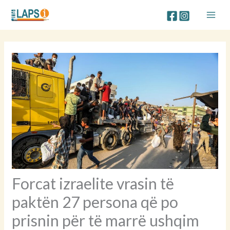
Skip
to
content
Forcat izraelite vrasin të
paktën 27 persona që po
prisnin për të marrë ushqim