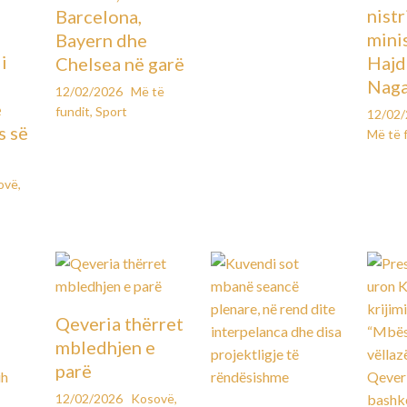
ë
nistr
Barcelona,
mini
Bayern dhe
i
Hajd
Chelsea në garë
Naga
12/02/2026
Më të
e
fundit
,
Sport
12/02
s së
Më të 
ovë
,
Qeveria thërret
mbledhjen e
parë
12/02/2026
Kosovë
,