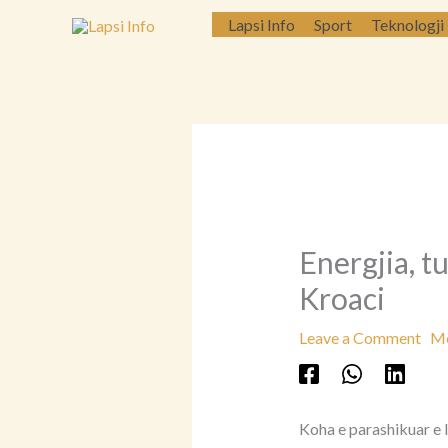
Skip
Lapsi Info
Sport
Teknologji
to
content
Energjia, t
Kroaci
Leave a Comment
Më
Koha e parashikuar e l