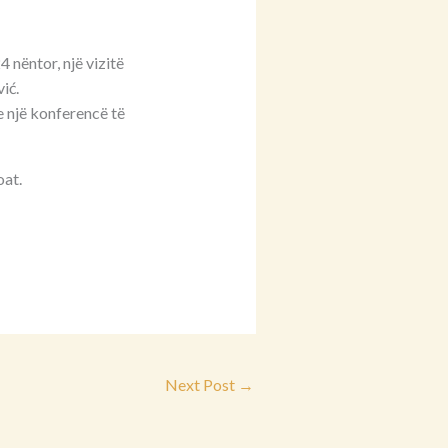
 nëntor, një vizitë
ić.
he një konferencë të
oat.
Next Post
→