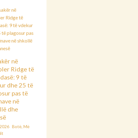
kër në
ler Ridge të
dasë: 9 të
ur dhe 25 të
osur pas të
nave në
llë dhe
së
/2026
Botë
,
Më
it