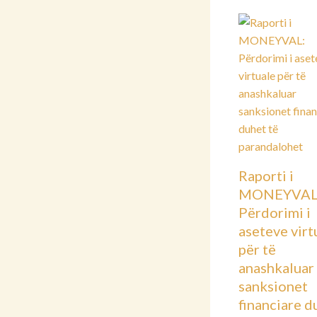
Raporti i
MONEYVAL
Përdorimi i
aseteve virt
për të
anashkaluar
sanksionet
financiare d