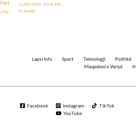
ohet
11/02/2026
Botë
,
Më
të fundit
ë
,
Më
Lapsi Info
Sport
Teknologji
Politikë
Maqedoni e Veriut
M
Facebook
Instagram
TikTok
YouTube