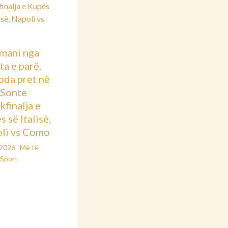
mani nga
ta e parë,
oda pret në
: Sonte
kfinalja e
 së Italisë,
li vs Como
/2026
Më të
Sport