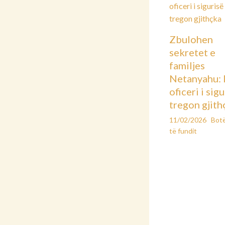
Zbulohen
sekretet e
familjes
Netanyahu: 
oficeri i sig
tregon gjith
11/02/2026
Bot
të fundit