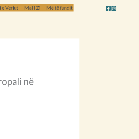
e Veriut
Mal i Zi
Më të fundit
ropali në