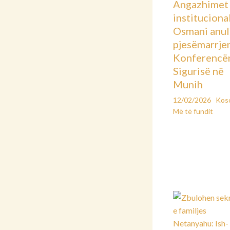
Angazhimet
instituciona
Osmani anu
pjesëmarrje
Konferencë
Sigurisë në
Munih
12/02/2026
Kos
Më të fundit