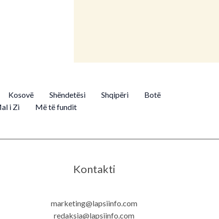
Kosovë
Shëndetësi
Shqipëri
Botë
al i Zi
Më të fundit
Kontakti
marketing@lapsiinfo.com
redaksia@lapsiinfo.com