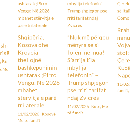
Rrah
Shqipëria,
“Nuk më pëlqeu
minu
Kosova dhe
mënyra se si
Vojv
Ish-
Kroacia
folën me mua!
stol
urisë
thellojnë
S’arrija t’ia
Çere
çka
bashkëpunimin
mbyllja
Kupës
ë
,
Më
ushtarak ;Pirro
telefonin” –
Napo
Vengu: Në 2026
Trump shpjegon
11/02
mbahet
pse rriti tarifat
fundit
,
stërvitja e parë
ndaj Zvicrës
trilaterale
11/02/2026
Botë
,
Më
të fundit
11/02/2026
Kosovë
,
Më të fundit