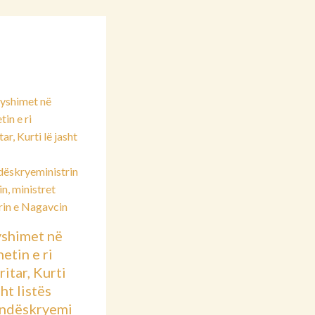
shimet në
etin e ri
itar, Kurti
sht listës
ndëskryemi