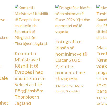
Fotografia e
Masa
klasës së
Komiteti i
Tumb
nominimeve të
Ministrave i
Kana
Oscar 2026:
:
Këshillit të
vdek
Yjet dhe
Evropës i heq
plag
momentet më
uale
imunitetin ish-
shtë
të veçanta
Sekretarit të
shko
11/02/2026
Më të
Përgjithshëm
bane
fundit
,
Showbizz
Thorbjoern
11/02
uhet
Jagland
të fund