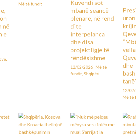
Kuvendi sot
Më të fundit
Pres
le,
mbanë seancë
uron
lon
plenare, në rend
kriji
n në
dite
Qeve
n e
interpelanca
“Mbë
dhe disa
vëll
projektligje të
Qeve
rëndësishme
ovë
,
dhe
12/02/2026
Më të
bash
fundit
,
Shqipëri
tanë
12/02
Më të 