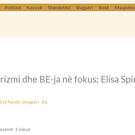
Politikë
Kosovë
Shëndetësi
Shqipëri
Botë
Maqedoni 
urizmi dhe BE-ja në fokus; Elisa Spi
 të fundit
,
Shqipëri
By
eximit: 1 minut