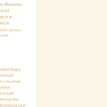
in Bislimin,
stret
arin e
vcin
/2026
Kosovë
,
fundit