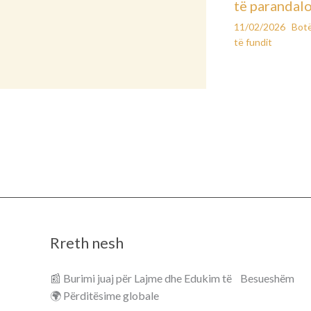
të parandal
11/02/2026
Bot
të fundit
Rreth nesh
📰 Burimi juaj për Lajme dhe Edukim të Besueshëm
🌍 Përditësime globale