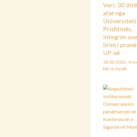
Veri: 30 dit
afat nga
Universiteti 
Prishtinës,
integrim os
lirim i pronë
UP-së
18/02/2026
Kos
Më të fundit