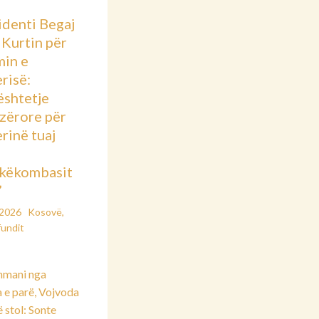
identi Begaj
 Kurtin për
min e
risë:
shtetje
azërore për
rinë tuaj
këkombasit
”
/2026
Kosovë
,
fundit