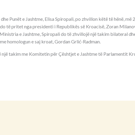
dhe Punët e Jashtme, Elisa Spiropali, po zhvillon këtë të hënë, më 24
do të pritet nga presidenti i Republikës së Kroacisë, Zoran Milanov
 Ministria e Jashtme, Spiropali do të zhvillojë një takim bilateral d
 me homologun e saj kroat, Gordan Grlić-Radman.
jë një takim me Komitetin për Çështjet e Jashtme të Parlamentit Kr