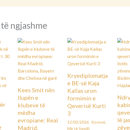
 të ngjashme
Kryediplomatja
e BE-së Kaja
Kees Smit nën
Kallas uron
Ndry
llupën e
formimin e
ër
kabin
klubeve të
Qeverisë Kurti
qever
mëdha
3
lë ja
evropiane: Real
12/02/2026
Kosovë
,
e
zëve
Madrid,
Më të fundit