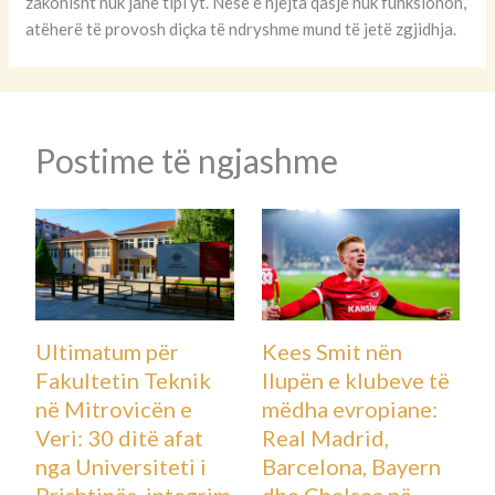
zakonisht nuk janë tipi yt. Nëse e njëjta qasje nuk funksionon,
atëherë të provosh diçka të ndryshme mund të jetë zgjidhja.
Postime të ngjashme
Ultimatum për
Kees Smit nën
Fakultetin Teknik
llupën e klubeve të
në Mitrovicën e
mëdha evropiane:
Veri: 30 ditë afat
Real Madrid,
nga Universiteti i
Barcelona, Bayern
Prishtinës, integrim
dhe Chelsea në