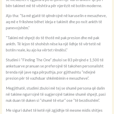
bën takimet më të vështira për njerëzit në botën moderne.
Ajo tha: “Sa më gjatë të qëndrojnë në karuselin e mesazheve,
aq më e frikshme bëhet ideja e takimit dhe po nxit ankth të
panevojshëm.”
“Takimi më shpejt do të thotë më pak presion dhe më pak
ankth. Të lejon të shohësh nëse ka një lidhje të vërtetë në
botën reale, ku ajo ka vërtet rëndësi.”
Studimi i “Finding The One” zbuloi se 83 përqind e 1,500 të
anketuarve pranuan se preferojnë të takohen personalisht
brenda një jave nga përputhja, por gjithashtu “ndiejnë
presion për të vazhduar shkëmbimin e mesazheve”.
Megjithatë, studimi zbuloi më tej se shumë persona që dalin
në takime ngurrojnë të sugjerojnë takime shumë shpejt, pasi
nuk duan të duken si “shumë të etur” ose “të bezdisshëm”.
Me siguri duhet të ketë një zgjidhje të mesme midis shitjes