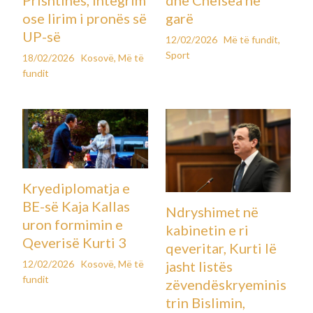
ose lirim i pronës së
garë
UP-së
12/02/2026
Më të fundit
,
Sport
18/02/2026
Kosovë
,
Më të
fundit
Kryediplomatja e
BE-së Kaja Kallas
Ndryshimet në
uron formimin e
kabinetin e ri
Qeverisë Kurti 3
qeveritar, Kurti lë
12/02/2026
Kosovë
,
Më të
jasht listës
fundit
zëvendëskryeminis
trin Bislimin,