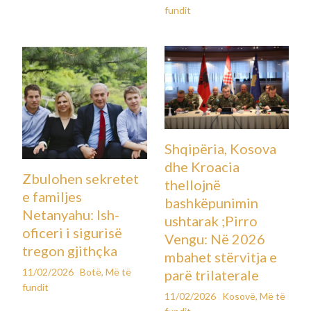
fundit
Shqipëria, Kosova
dhe Kroacia
Zbulohen sekretet
thellojnë
e familjes
bashkëpunimin
Netanyahu: Ish-
ushtarak ;Pirro
oficeri i sigurisë
Vengu: Në 2026
tregon gjithçka
mbahet stërvitja e
11/02/2026
Botë
,
Më të
parë trilaterale
fundit
11/02/2026
Kosovë
,
Më të