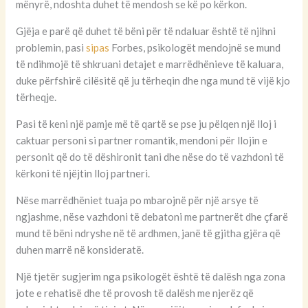
mënyrë, ndoshta duhet të mendosh se kë po kërkon.
Gjëja e parë që duhet të bëni për të ndaluar është të njihni
problemin, pasi
sipas
Forbes, psikologët mendojnë se mund
të ndihmojë të shkruani detajet e marrëdhënieve të kaluara,
duke përfshirë cilësitë që ju tërheqin dhe nga mund të vijë kjo
tërheqje.
Pasi të keni një pamje më të qartë se pse ju pëlqen një lloj i
caktuar personi si partner romantik, mendoni për llojin e
personit që do të dëshironit tani dhe nëse do të vazhdoni të
kërkoni të njëjtin lloj partneri.
Nëse marrëdhëniet tuaja po mbarojnë për një arsye të
ngjashme, nëse vazhdoni të debatoni me partnerët dhe çfarë
mund të bëni ndryshe në të ardhmen, janë të gjitha gjëra që
duhen marrë në konsideratë.
Një tjetër sugjerim nga psikologët është të dalësh nga zona
jote e rehatisë dhe të provosh të dalësh me njerëz që