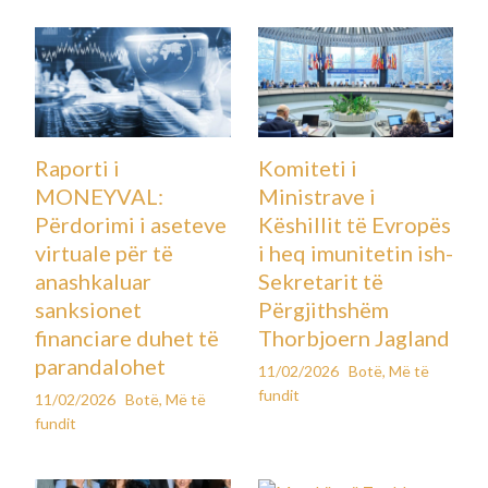
Raporti i
Komiteti i
MONEYVAL:
Ministrave i
Përdorimi i aseteve
Këshillit të Evropës
virtuale për të
i heq imunitetin ish-
anashkaluar
Sekretarit të
sanksionet
Përgjithshëm
financiare duhet të
Thorbjoern Jagland
parandalohet
11/02/2026
Botë
,
Më të
fundit
11/02/2026
Botë
,
Më të
fundit