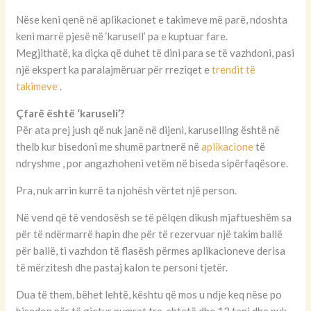
Nëse keni qenë në aplikacionet e takimeve më parë, ndoshta
keni marrë pjesë në ‘karusell’ pa e kuptuar fare.
Megjithatë, ka diçka që duhet të dini para se të vazhdoni, pasi
një ekspert ka paralajmëruar për rreziqet e
trendit të
takimeve
.
Çfarë është ‘karuseli’?
Për ata prej jush që nuk janë në dijeni, karuselling është në
thelb kur bisedoni me shumë partnerë në
aplikacione
të
ndryshme , por angazhoheni vetëm në biseda sipërfaqësore.
Pra, nuk arrin kurrë ta njohësh vërtet një person.
Në vend që të vendosësh se të pëlqen dikush mjaftueshëm sa
për të ndërmarrë hapin dhe për të rezervuar një takim ballë
për ballë, ti vazhdon të flasësh përmes aplikacioneve derisa
të mërzitesh dhe pastaj kalon te personi tjetër.
Dua të them, bëhet lehtë, kështu që mos u ndje keq nëse po