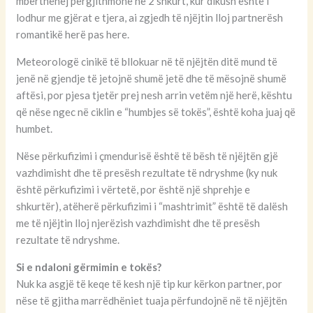
mbërthehej përgjithmonë në 2 shkurt, kur dikush është i
lodhur me gjërat e tjera, ai zgjedh të njëjtin lloj partnerësh
romantikë herë pas here.
Meteorologë cinikë të bllokuar në të njëjtën ditë mund të
jenë në gjendje të jetojnë shumë jetë dhe të mësojnë shumë
aftësi, por pjesa tjetër prej nesh arrin vetëm një herë, kështu
që nëse ngec në ciklin e “humbjes së tokës”, është koha juaj që
humbet.
Nëse përkufizimi i çmendurisë është të bësh të njëjtën gjë
vazhdimisht dhe të presësh rezultate të ndryshme (ky nuk
është përkufizimi i vërtetë, por është një shprehje e
shkurtër), atëherë përkufizimi i “mashtrimit” është të dalësh
me të njëjtin lloj njerëzish vazhdimisht dhe të presësh
rezultate të ndryshme.
Si e ndaloni gërmimin e tokës?
Nuk ka asgjë të keqe të kesh një tip kur kërkon partner, por
nëse të gjitha marrëdhëniet tuaja përfundojnë në të njëjtën