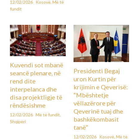
12/02/2026
Kosovë
,
Më të
fundit
Kuvendi sot mbanë
Presidenti Begaj
seancë plenare, në
uron Kurtin për
rend dite
krijimin e Qeverisë:
interpelanca dhe
“Mbështetje
disa projektligje të
vëllazërore për
rëndësishme
Qeverinë tuaj dhe
12/02/2026
Më të fundit
,
bashkëkombasit
Shqipëri
tanë”
12/02/2026
Kosovë
,
Më të