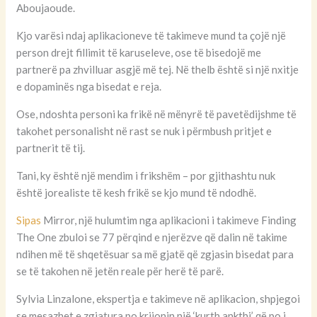
Aboujaoude.
Kjo varësi ndaj aplikacioneve të takimeve mund ta çojë një
person drejt fillimit të karuseleve, ose të bisedojë me
partnerë pa zhvilluar asgjë më tej. Në thelb është si një nxitje
e dopaminës nga bisedat e reja.
Ose, ndoshta personi ka frikë në mënyrë të pavetëdijshme të
takohet personalisht në rast se nuk i përmbush pritjet e
partnerit të tij.
Tani, ky është një mendim i frikshëm – por gjithashtu nuk
është jorealiste të kesh frikë se kjo mund të ndodhë.
Sipas
Mirror, një hulumtim nga aplikacioni i takimeve Finding
The One zbuloi se 77 përqind e njerëzve që dalin në takime
ndihen më të shqetësuar sa më gjatë që zgjasin bisedat para
se të takohen në jetën reale për herë të parë.
Sylvia Linzalone, ekspertja e takimeve në aplikacion, shpjegoi
se mesazhet e zgjatura po krijonin një ‘kurth ankthi’ që po i