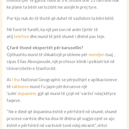
bisedon për të gjetur numrat tre, shtatë dhe 13 tani dhe nuk
ke plane ta bësh seriozisht me asnjërin prej tyre.
Por kjo nuk do të thotë që duhet të vazhdoni ta bëni këtë.
Në fund të fundit, ka një person në anën tjetër të
atij
telefoni
dhe mund të jetë shumë i dhënë pas teje.
Çfarë thonë ekspertët për karusellin?
Gjithashtu mund të shkaktojë probleme për
mendjen
tuaj ,
sipas Elias Aboujaoude, një profesor klinik i psikiatrisë në
Universitetin e Stanfordit.
Ai
i tha
National Geographic se përputhjet e aplikacioneve
të
takimeve
mund t’u japin përdoruesve një
‘sulm’
dopamine,
gjë që mund të çojë në ‘varësi’ ndaj këtyre
faqeve.
“Ne e dimë që dopamina është e përfshirë në shumë, shumë
procese varësie dhe ka disa të dhëna që sugjerojnë se ajo
është e përfshirë në varësinë tonë ndaj ekranit”, shtoi