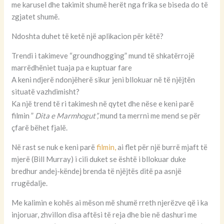
me karusel dhe takimit shumë herët nga frika se biseda do të
zgjatet shumë.
Ndoshta duhet të ketë një aplikacion për këtë?
Trendi i takimeve “groundhogging” mund të shkatërrojë
marrëdhëniet tuaja pa e kuptuar fare
A keni ndjerë ndonjëherë sikur jeni bllokuar në të njëjtën
situatë vazhdimisht?
Ka një trend të ri takimesh në qytet dhe nëse e keni parë
filmin ”
Dita e Marmhogut”,
mund ta merrni me mend se për
çfarë bëhet fjalë.
Në rast se nuk e keni parë
filmin,
ai flet për një burrë mjaft të
mjerë (Bill Murray) i cili duket se është i bllokuar duke
bredhur andej-këndej brenda të njëjtës ditë pa asnjë
rrugëdalje.
Me kalimin e kohës ai mëson më shumë rreth njerëzve që i ka
injoruar, zhvillon disa aftësi të reja dhe bie në dashuri me