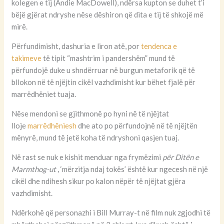
kolegen e tij (Andie MacDowell), ndërsa kupton se duhet t’i
bëjë gjërat ndryshe nëse dëshiron që dita e tij të shkojë më
mirë.
Përfundimisht, dashuria e liron atë, por
tendenca e
takimeve
të tipit “mashtrim i pandershëm” mund të
përfundojë duke u shndërruar në burgun metaforik që të
bllokon në të njëjtin cikël vazhdimisht kur bëhet fjalë për
marrëdhëniet tuaja.
Nëse mendoni se gjithmonë po hyni në të njëjtat
lloje
marrëdhëniesh
dhe ato po përfundojnë në të njëjtën
mënyrë, mund të jetë koha të ndryshoni qasjen tuaj.
Në rast se nuk e kishit menduar nga frymëzimi
për Ditën e
Marmthog-ut
, ‘mërzitja ndaj tokës’ është kur ngecesh në një
cikël dhe ndihesh sikur po kalon nëpër të njëjtat gjëra
vazhdimisht.
Ndërkohë që personazhi i Bill Murray-t në film nuk zgjodhi të