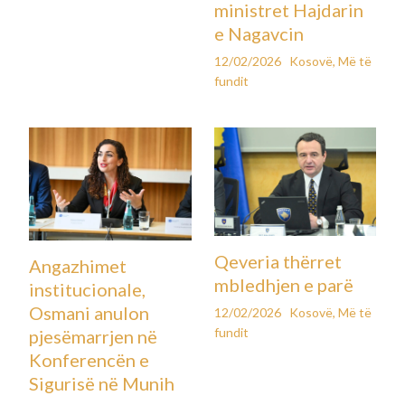
ministret Hajdarin
e Nagavcin
12/02/2026
Kosovë
,
Më të
fundit
Qeveria thërret
Angazhimet
mbledhjen e parë
institucionale,
Osmani anulon
12/02/2026
Kosovë
,
Më të
fundit
pjesëmarrjen në
Konferencën e
Sigurisë në Munih