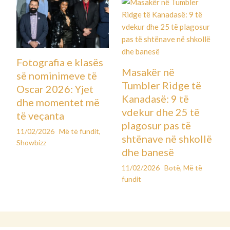
Fotografia e klasës
Masakër në
së nominimeve të
Tumbler Ridge të
Oscar 2026: Yjet
Kanadasë: 9 të
dhe momentet më
vdekur dhe 25 të
të veçanta
plagosur pas të
11/02/2026
Më të fundit
,
shtënave në shkollë
Showbizz
dhe banesë
11/02/2026
Botë
,
Më të
fundit