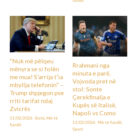
fundit
“Nuk më pëlqeu
Rrahmani nga
mënyra se si folën
minuta e parë,
me mua! S’arrija t’ia
Vojvoda pret në
mbyllja telefonin” –
stol: Sonte
Trump shpjegon pse
Çerekfinalja e
rriti tarifat ndaj
Kupës së Italisë,
Zvicrës
Napoli vs Como
11/02/2026
Botë
,
Më të
11/02/2026
Më të fundit
,
fundit
Sport