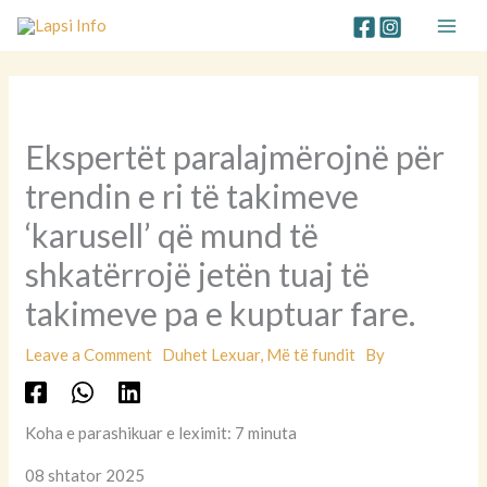
Skip
to
content
Ekspertët paralajmërojnë për
trendin e ri të takimeve
‘karusell’ që mund të
shkatërrojë jetën tuaj të
takimeve pa e kuptuar fare.
Leave a Comment
Duhet Lexuar
,
Më të fundit
By
Koha e parashikuar e leximit: 7 minuta
08 shtator 2025