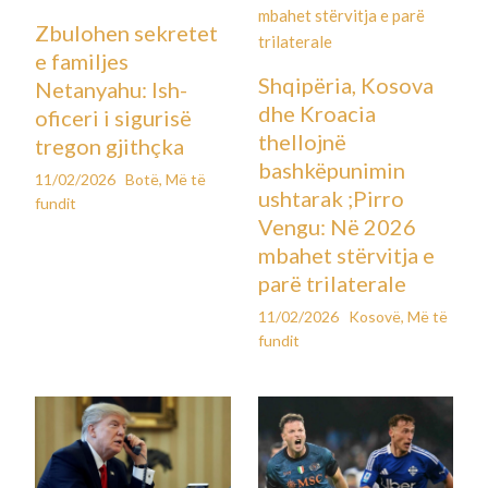
Zbulohen sekretet
e familjes
Shqipëria, Kosova
Netanyahu: Ish-
dhe Kroacia
oficeri i sigurisë
thellojnë
tregon gjithçka
bashkëpunimin
11/02/2026
Botë
,
Më të
ushtarak ;Pirro
fundit
Vengu: Në 2026
mbahet stërvitja e
parë trilaterale
11/02/2026
Kosovë
,
Më të
fundit