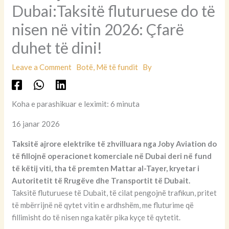
Dubai:Taksitë fluturuese do të
nisen në vitin 2026: Çfarë
duhet të dini!
Leave a Comment
Botë
,
Më të fundit
By
Koha e parashikuar e leximit: 6 minuta
16 janar 2026
Taksitë ajrore elektrike të zhvilluara nga Joby Aviation do
të fillojnë operacionet komerciale në Dubai deri në fund
të këtij viti, tha të premten Mattar al-Tayer, kryetar i
Autoritetit të Rrugëve dhe Transportit të Dubait.
Taksitë fluturuese të Dubait, të cilat pengojnë trafikun, pritet
të mbërrijnë në qytet vitin e ardhshëm, me fluturime që
fillimisht do të nisen nga katër pika kyçe të qytetit.