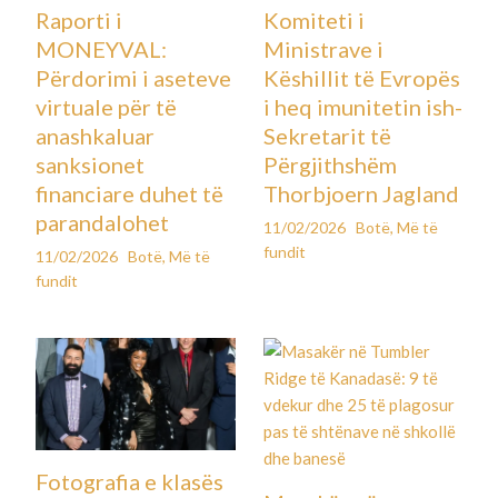
Raporti i
Komiteti i
MONEYVAL:
Ministrave i
Përdorimi i aseteve
Këshillit të Evropës
virtuale për të
i heq imunitetin ish-
anashkaluar
Sekretarit të
sanksionet
Përgjithshëm
financiare duhet të
Thorbjoern Jagland
parandalohet
11/02/2026
Botë
,
Më të
fundit
11/02/2026
Botë
,
Më të
fundit
Fotografia e klasës