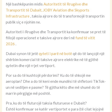
Një bashkëpunim midis
Autoritetit të Rrugëve dhe
Transportit të Dubait, JOBY Aviation dhe Skyports
Infrastructure
, taksia ajrore do të transformojë transportin
publik siç e njohim ne.
Autoriteti i Rrugëve dhe Transportit ka konfirmuar se pret të
fillojë operacionet e taksive ajrore deri në
fund të vitit
2026
.
Dubai synon të jetë
qyteti i parë në botë
që do të lançojë një
shërbim komercial të taksive ajrore elektrike në të gjithë
qytetin dhe një rrjet vertiport.
Por sa do të kushtojë përdorimi? Ku do të shkojë me
aeroplan? Dhe a do të keni ende mundësi të shfletoni TikTok-
un në sediljen e pasme? Të gjitha këto dhe më shumë do të
marrin përgjigje më poshtë.
Pra, ku do të fluturojë taksia fluturuese e Dubait?
Është konfirmuar se katër vertiportet e para (të cilat lejojnë