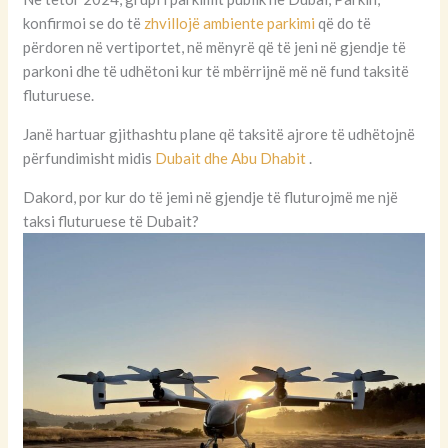
konfirmoi se do të
zhvillojë ambiente parkimi
që do të
përdoren në vertiportet, në mënyrë që të jeni në gjendje të
parkoni dhe të udhëtoni kur të mbërrijnë më në fund taksitë
fluturuese.
Janë hartuar gjithashtu plane që taksitë ajrore të udhëtojnë
përfundimisht midis
Dubait dhe Abu Dhabit
.
Dakord, por kur do të jemi në gjendje të fluturojmë me një
taksi fluturuese të Dubait?