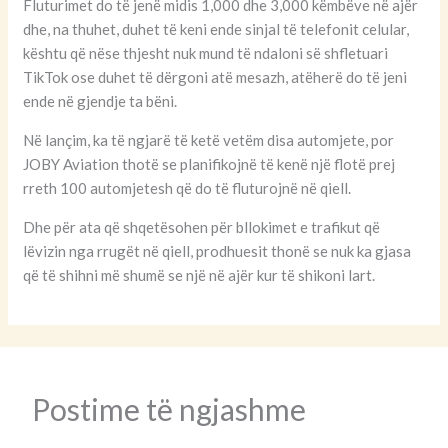
Fluturimet do të jenë midis 1,000 dhe 3,000 këmbëve në ajër
dhe, na thuhet, duhet të keni ende sinjal të telefonit celular,
kështu që nëse thjesht nuk mund të ndaloni së shfletuari
TikTok ose duhet të dërgoni atë mesazh, atëherë do të jeni
ende në gjendje ta bëni.
Në lançim, ka të ngjarë të ketë vetëm disa automjete, por
JOBY Aviation thotë se planifikojnë të kenë një flotë prej
rreth 100 automjetesh që do të fluturojnë në qiell.
Dhe për ata që shqetësohen për bllokimet e trafikut që
lëvizin nga rrugët në qiell, prodhuesit thonë se nuk ka gjasa
që të shihni më shumë se një në ajër kur të shikoni lart.
Postime të ngjashme