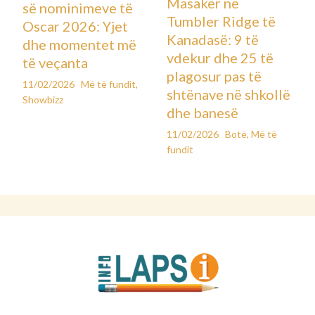
Masakër në
së nominimeve të
Tumbler Ridge të
Oscar 2026: Yjet
Kanadasë: 9 të
dhe momentet më
vdekur dhe 25 të
të veçanta
plagosur pas të
11/02/2026
Më të fundit
,
shtënave në shkollë
Showbizz
dhe banesë
11/02/2026
Botë
,
Më të
fundit