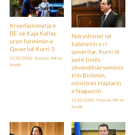
Kryediplomatja e
BE-së Kaja Kallas
Ndryshimet në
uron formimin e
kabinetin e ri
Qeverisë Kurti 3
qeveritar, Kurti lë
12/02/2026
Kosovë
,
Më të
jasht listës
fundit
zëvendëskryeminis
trin Bislimin,
ministret Hajdarin
e Nagavcin
12/02/2026
Kosovë
,
Më të
fundit