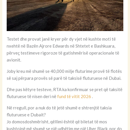
Testet dhe provat janë kryer për dy vjet në kushte moti të
nxehtë në Bazën Ajrore Edwards në Shtetet e Bashkuara,
përveç testimeve rigoroze të gatishmërisë operacionale të
avionit.
Joby kreu më shumë se 40,000 milje fluturime provë të flotës
së saj përpara provës së parë të taksisë fluturuese në Dubai.
Dhe pas këtyre testeve, RTA ka konfirmuar se pret që taksitë
fluturuese të nisen deri në
fund të vitit 2026
.
Në rregull, por a nuk do të jetë shumë e shtrenjtë taksia
fluturuese e Dubait?
Jo domosdoshmërisht, qëllimi është që biletat të mos
kushtojnë më shumë se një udhëtim me një Uber Black, por do