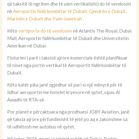
që taksitë të ngrihen dhe të ulen vertikalisht) do të vendosen
në
Aeroportin Ndërkombëtar të Dubait, Qendrën e Dubait,
Marinën e Dubait dhe Palm Jumeirah
.
Këto
vertiporte do të vendosen
në Atlantis The Royal, Dubai
Mall, Aeroportin Ndërkombëtar të Dubait dhe Universitetin
Amerikan në Dubai.
Fluturimi i parë i taksisë ajrore komerciale është planifikuar
të niset nga portin vertikal të Aeroportit Ndërkombëtar të
Dubait.
Këto katër pika janë zgjedhur së pari si një mënyrë për të
lidhur aeroportin me hotelet kryesore në qytet, sipas Al
Awadhi të RTA-së.
Por planet e përcaktuara nga prodhuesi JOBY Aviation, janë
që taksia ajrore përfundimisht të jetë po aq e zakonshme sa
të udhëtosh me autobus në qytet.
Në tetor 2024, grupi i parkimit publik në Dubai, Parkin,