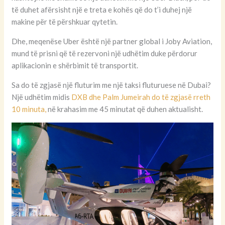
të duhet afërsisht një e treta e kohës që do t’i duhej një
makine për të përshkuar qytetin.
Dhe, meqenëse Uber është një partner global i Joby Aviation,
mund të prisni që të rezervoni një udhëtim duke përdorur
aplikacionin e shërbimit të transportit.
Sa do të zgjasë një fluturim me një taksi fluturuese në Dubai?
Një udhëtim midis
DXB dhe Palm Jumeirah do të zgjasë rreth
10 minuta,
në krahasim me 45 minutat që duhen aktualisht.