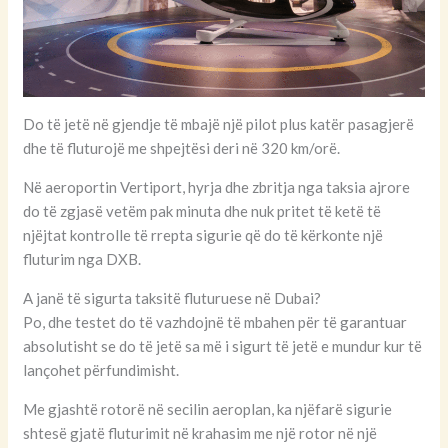
Do të jetë në gjendje të mbajë një pilot plus katër pasagjerë
dhe të fluturojë me shpejtësi deri në 320 km/orë.
Në aeroportin Vertiport, hyrja dhe zbritja nga taksia ajrore
do të zgjasë vetëm pak minuta dhe nuk pritet të ketë të
njëjtat kontrolle të rrepta sigurie që do të kërkonte një
fluturim nga DXB.
A janë të sigurta taksitë fluturuese në Dubai?
Po, dhe testet do të vazhdojnë të mbahen për të garantuar
absolutisht se do të jetë sa më i sigurt të jetë e mundur kur të
lançohet përfundimisht.
Me gjashtë rotorë në secilin aeroplan, ka njëfarë sigurie
shtesë gjatë fluturimit në krahasim me një rotor në një