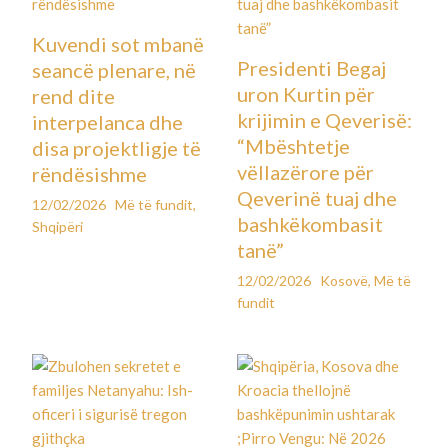
Kuvendi sot mbanë
Presidenti Begaj
seancë plenare, në
uron Kurtin për
rend dite
krijimin e Qeverisë:
interpelanca dhe
“Mbështetje
disa projektligje të
vëllazërore për
rëndësishme
Qeverinë tuaj dhe
12/02/2026
Më të fundit
,
bashkëkombasit
Shqipëri
tanë”
12/02/2026
Kosovë
,
Më të
fundit