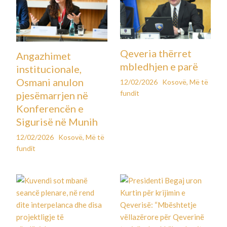
Qeveria thërret
Angazhimet
mbledhjen e parë
institucionale,
Osmani anulon
12/02/2026
Kosovë
,
Më të
fundit
pjesëmarrjen në
Konferencën e
Sigurisë në Munih
12/02/2026
Kosovë
,
Më të
fundit