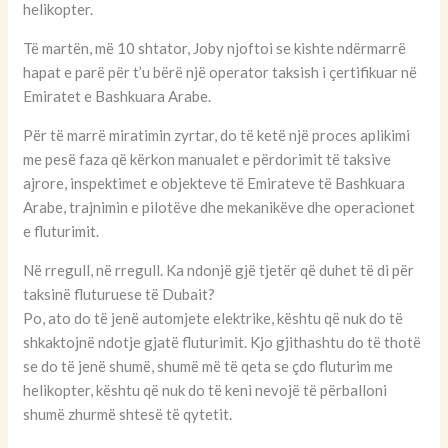
helikopter.
Të martën, më 10 shtator, Joby njoftoi se kishte ndërmarrë
hapat e parë për t’u bërë një operator taksish i çertifikuar në
Emiratet e Bashkuara Arabe.
Për të marrë miratimin zyrtar, do të ketë një proces aplikimi
me pesë faza që kërkon manualet e përdorimit të taksive
ajrore, inspektimet e objekteve të Emirateve të Bashkuara
Arabe, trajnimin e pilotëve dhe mekanikëve dhe operacionet
e fluturimit.
Në rregull, në rregull. Ka ndonjë gjë tjetër që duhet të di për
taksinë fluturuese të Dubait?
Po, ato do të jenë automjete elektrike, kështu që nuk do të
shkaktojnë ndotje gjatë fluturimit. Kjo gjithashtu do të thotë
se do të jenë shumë, shumë më të qeta se çdo fluturim me
helikopter, kështu që nuk do të keni nevojë të përballoni
shumë zhurmë shtesë të qytetit.