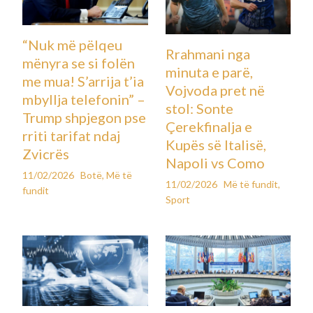
“Nuk më pëlqeu
Rrahmani nga
mënyra se si folën
minuta e parë,
me mua! S’arrija t’ia
Vojvoda pret në
mbyllja telefonin” –
stol: Sonte
Trump shpjegon pse
Çerekfinalja e
rriti tarifat ndaj
Kupës së Italisë,
Zvicrës
Napoli vs Como
11/02/2026
Botë
,
Më të
11/02/2026
Më të fundit
,
fundit
Sport