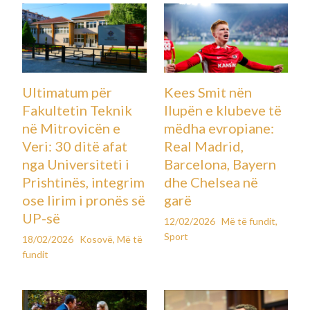
Ultimatum për
Kees Smit nën
Fakultetin Teknik
llupën e klubeve të
në Mitrovicën e
mëdha evropiane:
Veri: 30 ditë afat
Real Madrid,
nga Universiteti i
Barcelona, Bayern
Prishtinës, integrim
dhe Chelsea në
ose lirim i pronës së
garë
UP-së
12/02/2026
Më të fundit
,
Sport
18/02/2026
Kosovë
,
Më të
fundit