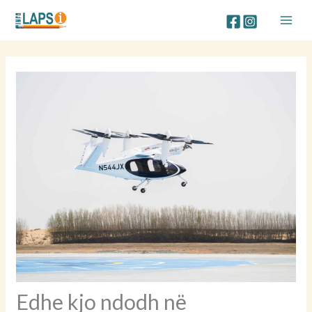
Skip
to
content
Edhe kjo ndodh në