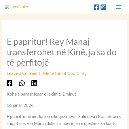
Skip
to
content
E papritur! Rey Manaj
transferohet në Kinë, ja sa do
të përfitojë
Leave a Comment
Më të fundit
,
Sport
By
Koha e parashikuar e leximit: 1 minut
16 janar 2026
E papritur në merkaton e kuqezinjëve. Sulmuesi i Kombëtares
shqiptare, Rei Manaj duke se mbërmjen e djeshme ka luajtur