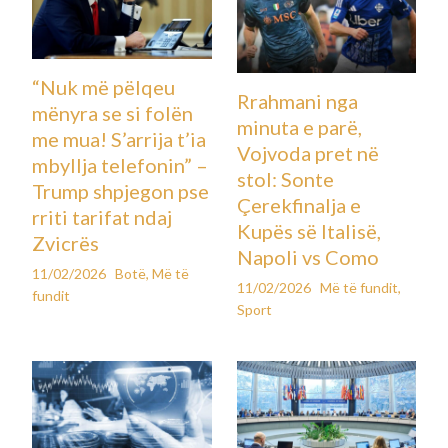
“Nuk më pëlqeu
Rrahmani nga
mënyra se si folën
minuta e parë,
me mua! S’arrija t’ia
Vojvoda pret në
mbyllja telefonin” –
stol: Sonte
Trump shpjegon pse
Çerekfinalja e
rriti tarifat ndaj
Kupës së Italisë,
Zvicrës
Napoli vs Como
11/02/2026
Botë
,
Më të
11/02/2026
Më të fundit
,
fundit
Sport