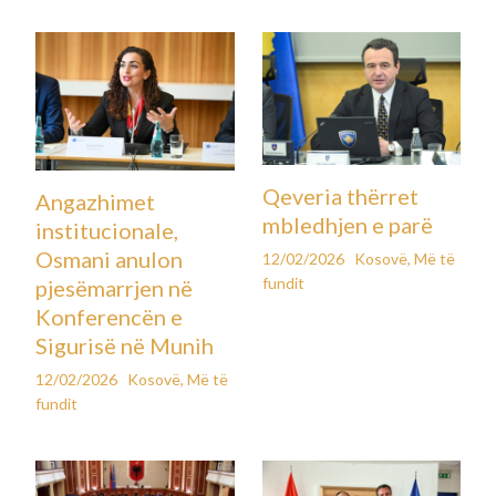
Qeveria thërret
Angazhimet
mbledhjen e parë
institucionale,
Osmani anulon
12/02/2026
Kosovë
,
Më të
fundit
pjesëmarrjen në
Konferencën e
Sigurisë në Munih
12/02/2026
Kosovë
,
Më të
fundit