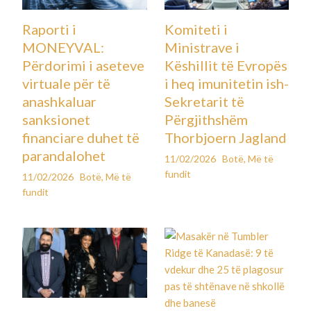
Raporti i
Komiteti i
MONEYVAL:
Ministrave i
Përdorimi i aseteve
Këshillit të Evropës
virtuale për të
i heq imunitetin ish-
anashkaluar
Sekretarit të
sanksionet
Përgjithshëm
financiare duhet të
Thorbjoern Jagland
parandalohet
11/02/2026
Botë
,
Më të
fundit
11/02/2026
Botë
,
Më të
fundit