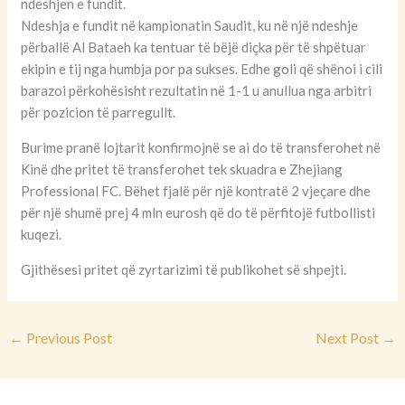
ndeshjen e fundit.
Ndeshja e fundit në kampionatin Saudit, ku në një ndeshje
përballë Al Bataeh ka tentuar të bëjë diçka për të shpëtuar
ekipin e tij nga humbja por pa sukses. Edhe goli që shënoi i cili
barazoi përkohësisht rezultatin në 1-1 u anullua nga arbitri
për pozicion të parregullt.
Burime pranë lojtarit konfirmojnë se ai do të transferohet në
Kinë dhe pritet të transferohet tek skuadra e Zhejiang
Professional FC. Bëhet fjalë për një kontratë 2 vjeçare dhe
për një shumë prej 4 mln eurosh që do të përfitojë futbollisti
kuqezi.
Gjithësesi pritet që zyrtarizimi të publikohet së shpejti.
←
Previous Post
Next Post
→