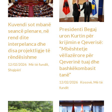
Kuvendi sot mbanë
Presidenti Begaj
seancë plenare, në
uron Kurtin për
rend dite
krijimin e Qeverisë:
interpelanca dhe
“Mbështetje
disa projektligje të
vëllazërore për
rëndësishme
Qeverinë tuaj dhe
12/02/2026
Më të fundit
,
bashkëkombasit
Shqipëri
tanë”
12/02/2026
Kosovë
,
Më të
fundit