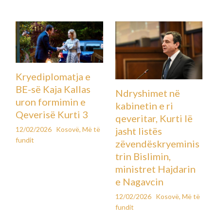
Kryediplomatja e
BE-së Kaja Kallas
Ndryshimet në
uron formimin e
kabinetin e ri
Qeverisë Kurti 3
qeveritar, Kurti lë
12/02/2026
Kosovë
,
Më të
jasht listës
fundit
zëvendëskryeminis
trin Bislimin,
ministret Hajdarin
e Nagavcin
12/02/2026
Kosovë
,
Më të
fundit