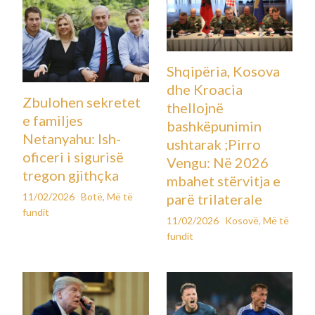
Shqipëria, Kosova
dhe Kroacia
Zbulohen sekretet
thellojnë
e familjes
bashkëpunimin
Netanyahu: Ish-
ushtarak ;Pirro
oficeri i sigurisë
Vengu: Në 2026
tregon gjithçka
mbahet stërvitja e
11/02/2026
Botë
,
Më të
parë trilaterale
fundit
11/02/2026
Kosovë
,
Më të
fundit