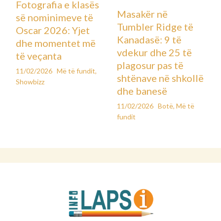
Fotografia e klasës
Masakër në
së nominimeve të
Tumbler Ridge të
Oscar 2026: Yjet
Kanadasë: 9 të
dhe momentet më
vdekur dhe 25 të
të veçanta
plagosur pas të
11/02/2026
Më të fundit
,
shtënave në shkollë
Showbizz
dhe banesë
11/02/2026
Botë
,
Më të
fundit