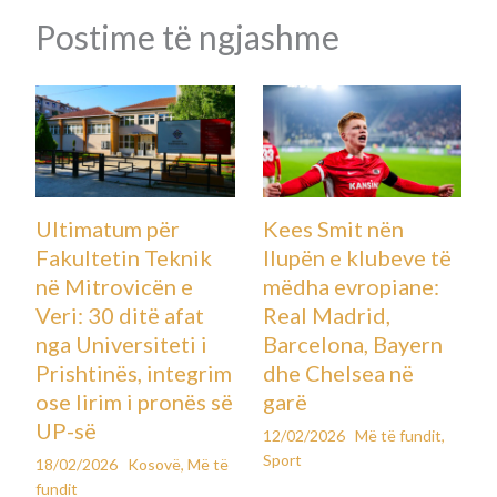
Postime të ngjashme
Ultimatum për
Kees Smit nën
Fakultetin Teknik
llupën e klubeve të
në Mitrovicën e
mëdha evropiane:
Veri: 30 ditë afat
Real Madrid,
nga Universiteti i
Barcelona, Bayern
Prishtinës, integrim
dhe Chelsea në
ose lirim i pronës së
garë
UP-së
12/02/2026
Më të fundit
,
Sport
18/02/2026
Kosovë
,
Më të
fundit