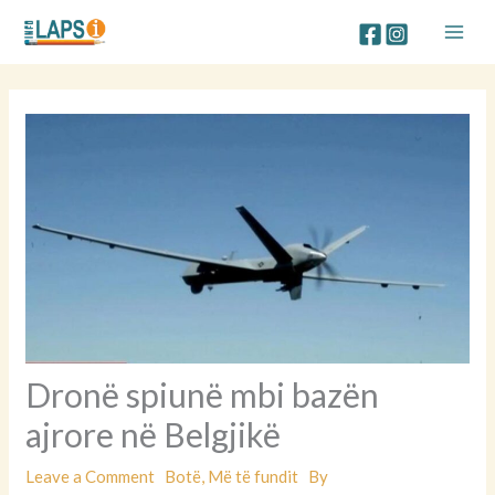
Skip
to
content
Dronë spiunë mbi bazën
ajrore në Belgjikë
Leave a Comment
Botë
,
Më të fundit
By