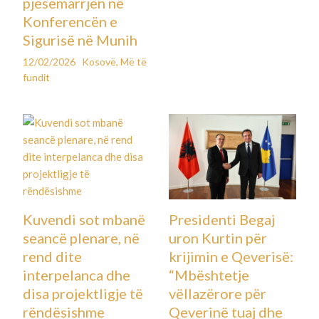
pjesëmarrjen në
Konferencën e
Sigurisë në Munih
12/02/2026
Kosovë
,
Më të
fundit
Presidenti Begaj
Kuvendi sot mbanë
uron Kurtin për
seancë plenare, në
krijimin e Qeverisë:
rend dite
“Mbështetje
interpelanca dhe
vëllazërore për
disa projektligje të
Qeverinë tuaj dhe
rëndësishme