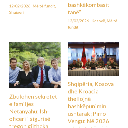
bashkëkombasit
12/02/2026
Më të fundit
,
tanë”
Shqipëri
12/02/2026
Kosovë
,
Më të
fundit
Shqipëria, Kosova
dhe Kroacia
Zbulohen sekretet
thellojnë
e familjes
bashkëpunimin
Netanyahu: Ish-
ushtarak ;Pirro
oficeri i sigurisë
Vengu: Në 2026
tregon gjithçka