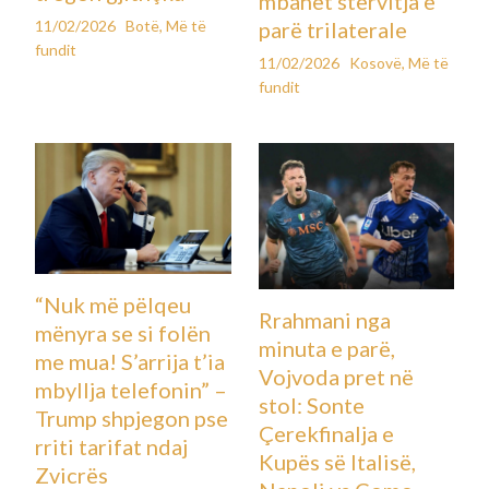
mbahet stërvitja e
11/02/2026
Botë
,
Më të
parë trilaterale
fundit
11/02/2026
Kosovë
,
Më të
fundit
“Nuk më pëlqeu
Rrahmani nga
mënyra se si folën
minuta e parë,
me mua! S’arrija t’ia
Vojvoda pret në
mbyllja telefonin” –
stol: Sonte
Trump shpjegon pse
Çerekfinalja e
rriti tarifat ndaj
Kupës së Italisë,
Zvicrës