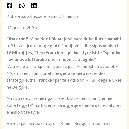
Koha e parashikuar e leximit: 2 minuta
04 nentor 2025
Disa dronë të paidentifikuar janë parë duke fluturuar mbi
një bazë ajrore belge gjatë fundjavës, dhe sipas ministrit
të Mbrojtjes, Theo Francken, qëllimi i tyre ishte “spiunimi
i avionëve luftarakë dhe armëve strategjike”.
“Ata vijnë për të spiunuar, për të parë ku ndodhen avionët F-
16, ku ruhen municionet dhe gjëra të tjera me rëndësi
strategjike, tha Francken për televizionin RTBF, degë e CNN
në Belgjikë.
Ministri shtoi se një nga dronët kishte qëndruar “për një
kohë të gjatë” mbi bazën ajrore, gjë që e bën të qartë natyrën
e misionit të tyre.
Bëhet fjalë për bazën ajrore Kleine-Brogel, në komunën