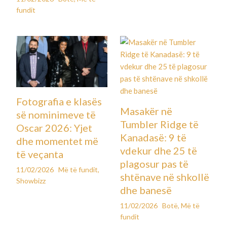
fundit
Fotografia e klasës
Masakër në
së nominimeve të
Tumbler Ridge të
Oscar 2026: Yjet
Kanadasë: 9 të
dhe momentet më
vdekur dhe 25 të
të veçanta
plagosur pas të
11/02/2026
Më të fundit
,
shtënave në shkollë
Showbizz
dhe banesë
11/02/2026
Botë
,
Më të
fundit