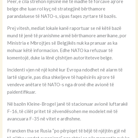
Peer, e cila strehon njësinë më të madhe të forcave ajrore
belge dhe luan rol kyç në strategjinë bërthamore
parandaluese të NATO-s, sipas faqes zyrtare të bazës.
Prej vitesh, mediat lokale kanë raportuar se në këtë bazë
mund të jenë të pranishme armë bërthamore amerikane, por
Ministria e Mbrojtjes së Belgjikës nuk ka pranuar as ka
mohuar këtë informacion. Edhe NATO ka refuzuar të
komentojë, duke ia lënë çështjen autoriteteve belge.
Incidenti vjen në një kohë kur Evropa ndodhet në alarm të
lartë sigurie, pas disa shkeljeve të hapësirës ajrore të
vendeve anëtare të NATO-s nga dronë dhe avionë të
paidentifikuar.
Në bazën Kleine-Brogel janë të stacionuar avionë luftarakë
F-16, të cilët pritet të zëvendësohen me modelet më të
avancuara F-35 në vitet e ardhshme.
Francken tha se Rusia “po përpiqet të bëjë të njëjtën gjë në
të gjitha vendet evropiane”, por shtoi se për momentin nuk ka