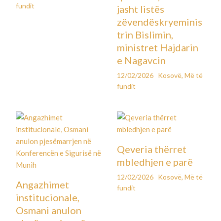
fundit
jasht listës
zëvendëskryeminis
trin Bislimin,
ministret Hajdarin
e Nagavcin
12/02/2026
Kosovë
,
Më të
fundit
Qeveria thërret
mbledhjen e parë
12/02/2026
Kosovë
,
Më të
Angazhimet
fundit
institucionale,
Osmani anulon