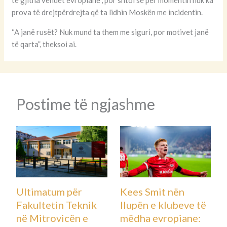
prova të drejtpërdrejta që ta lidhin Moskën me incidentin.
“A janë rusët? Nuk mund ta them me siguri, por motivet janë
të qarta”, theksoi ai.
Postime të ngjashme
Ultimatum për
Kees Smit nën
Fakultetin Teknik
llupën e klubeve të
në Mitrovicën e
mëdha evropiane: