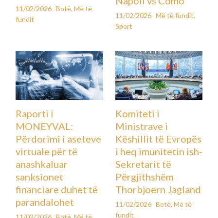
Napoli vs Como
11/02/2026
Botë
,
Më të
11/02/2026
Më të fundit
,
fundit
Sport
Raporti i
Komiteti i
MONEYVAL:
Ministrave i
Përdorimi i aseteve
Këshillit të Evropës
virtuale për të
i heq imunitetin ish-
anashkaluar
Sekretarit të
sanksionet
Përgjithshëm
financiare duhet të
Thorbjoern Jagland
parandalohet
11/02/2026
Botë
,
Më të
fundit
11/02/2026
Botë
,
Më të