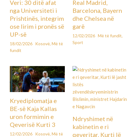
Veri: 30 ditë afat
Real Madrid,
nga Universiteti i
Barcelona, Bayern
Prishtinës, integrim
dhe Chelsea në
ose lirim i pronës së
garë
UP-së
12/02/2026
Më të fundit
,
Sport
18/02/2026
Kosovë
,
Më të
fundit
Kryediplomatja e
BE-së Kaja Kallas
uron formimin e
Ndryshimet në
Qeverisë Kurti 3
kabinetin e ri
qeveritar, Kurti lë
12/02/2026
Kosovë
,
Më të