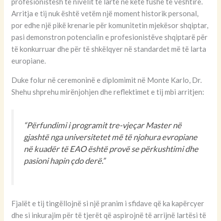
profesionistësh të nivelit të lartë në këtë fushë të vështirë.
Arritja e tij nuk është vetëm një moment historik personal,
por edhe një pikë krenarie për komunitetin mjekësor shqiptar,
pasi demonstron potencialin e profesionistëve shqiptarë për
të konkurruar dhe për të shkëlqyer në standardet më të larta
europiane.
Duke folur në ceremoninë e diplomimit në Monte Karlo, Dr.
Shehu shprehu mirënjohjen dhe reflektimet e tij mbi arritjen:
“Përfundimi i programit tre-vjeçar Master në
gjashtë nga universitetet më të njohura evropiane
në kuadër të EAO është provë se përkushtimi dhe
pasioni hapin çdo derë.”
Fjalët e tij tingëllojnë si një pranim i sfidave që ka kapërcyer
dhe si inkurajim për të tjerët që aspirojnë të arrijnë lartësi të