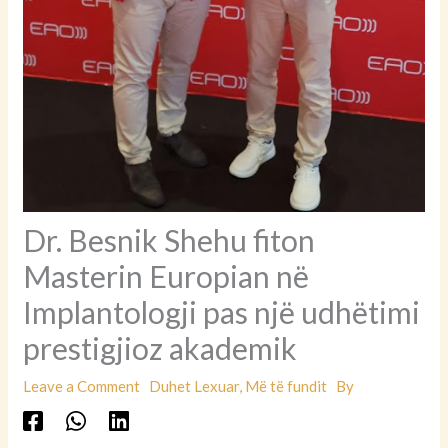
Dr. Besnik Shehu fiton
Masterin Europian në
Implantologji pas një udhëtimi
prestigjioz akademik
Leave a Comment
Duhet Lexuar
,
Më të fundit
By