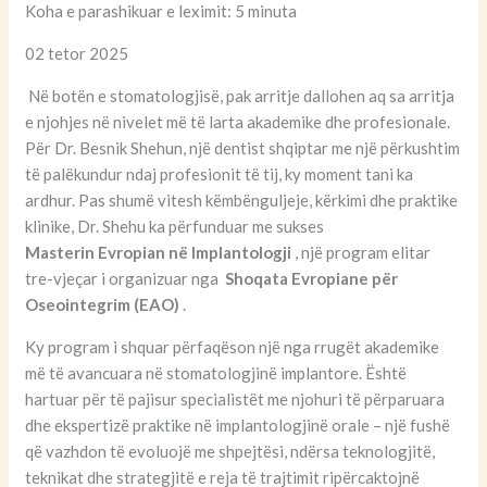
Koha e parashikuar e leximit: 5 minuta
02 tetor 2025
Në botën e stomatologjisë, pak arritje dallohen aq sa arritja
e njohjes në nivelet më të larta akademike dhe profesionale.
Për Dr. Besnik Shehun, një dentist shqiptar me një përkushtim
të palëkundur ndaj profesionit të tij, ky moment tani ka
ardhur. Pas shumë vitesh këmbënguljeje, kërkimi dhe praktike
klinike, Dr. Shehu ka përfunduar me sukses
Masterin Evropian në Implantologji
, një program elitar
tre-vjeçar i organizuar nga
Shoqata Evropiane për
Oseointegrim (EAO)
.
Ky program i shquar përfaqëson një nga rrugët akademike
më të avancuara në stomatologjinë implantore. Është
hartuar për të pajisur specialistët me njohuri të përparuara
dhe ekspertizë praktike në implantologjinë orale – një fushë
që vazhdon të evoluojë me shpejtësi, ndërsa teknologjitë,
teknikat dhe strategjitë e reja të trajtimit ripërcaktojnë