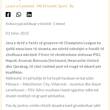
Leave a Comment
Më të fundit
,
Sport
By
Koha e parashikuar e leximit: 1 minut
02 tetor 2025
Java e dytë e fazës së grupeve në Champions League ka
sjellë emocione të shumta, me nëntë ndeshjet e fundit të
zhvilluara mbrëmë. Fitore të rëndësishme shënuan PSG,
Napoli, Arsenal, Borussia Dortmund, Newcastle United
dhe Qarabag, të cilat tashmë janë në rrugë të mbarë për
kualifikim.
Ndërkohë, tri përballje të forta përfunduan në barazim:
Monaco – Manchester City, Villarreal – Juventus dhe Bayer
Leverkusen – PSV. Këto rezultate i kanë ngjeshur edhe më
shumë renditjet në grupet përkatëse.
Pas dy javëve, vetëm shtatë skuadra kanë grumbulluar pikë