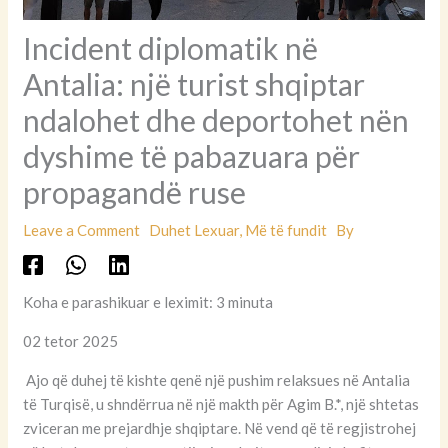
Incident diplomatik në
Antalia: një turist shqiptar
ndalohet dhe deportohet nën
dyshime të pabazuara për
propagandë ruse
Leave a Comment
Duhet Lexuar
,
Më të fundit
By
Koha e parashikuar e leximit: 3 minuta
02 tetor 2025
Ajo që duhej të kishte qenë një pushim relaksues në Antalia
të Turqisë, u shndërrua në një makth për Agim B.*, një shtetas
zviceran me prejardhje shqiptare. Në vend që të regjistrohej