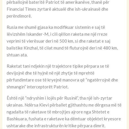
përballojnë bateritë Patriot të amerikanëve, thanë për
Financial Times zyrtarë aktualë dhe ish-ukrainasë dhe
perëndimorë.
Rusia me shumë gjasa ka modifikuar sistemin e saj të
lëvizshëm Iskander-M, i cili qëllon raketa me një rreze
veprimi të vlerësuar deri në 500 km, si dhe raketat e saj
balistike Kinzhal, të cilat mund të fluturojnë deri në 480 km,
shtuan ata.
Raketat tani ndjekin një trajektore tipike përpara se të
devijojnë dhe të hyjnë në një zhytje të mprehtë
përfundimtare ose të kryejnë manovra që “ngatërrojnë dhe
shmangin” interceptorët Patriot.
Është një “ndryshim i lojës për Rusinë”, tha një ish-zyrtar
ukrainas. Ndërsa Kievi përballet gjithashtu me dërgesa më të
ngadalta të raketave të mbrojtjes ajrore nga Shtetet e
Bashkuara, fushata e raketave ka dëmtuar objektet kryesore
ushtarake dhe infrastrukturën kritike përpara dimrit.