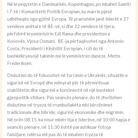
Në kryeqytetin e Danimarkës, Kopenhagen, po mbahet Samiti
i 7-të i Komunitetit Politik Evropian, ku marrin pjesë
udhëheqës nga gjithë Evropa. Të pranishëm janë liderët e 27
vendeve anëtare të BE-së, si dhe 22 vendeve të tjera,
përfshirë kryeministrin Edi Rama dhe presidenten e
Kosovës, Vjosa Osmani. BE-ja përfaqësohet nga Antonio
Costa, Presidenti i Këshillit Evropian, i cili do të
bashkëkryesojë takimin me kryeministren daneze, Mette
Frederiksen.
Diskutimi do të fokusohet në forcimin e Ukrainës, situatën e
sigurisë në Evropë dhe mënyrat për të përmirësuar
stabilitetin dhe sigurinë e kontinentit në një kontekst
gjeopolitik sfidues. Pas seancës plenare, do të zhvillohen
diskutime në tryeza të rrumbullakëta mbi kërcënimet
tradicionale dhe hibride, sigurinë ekonomike dhe migrimin.
Në orën 08:15, ka nisur mbërritja e liderëve, në 10:00 hapja e
seancës plenare, në 11:30 është parashikuar fotoja
familjare, ndërsa më pas do të mbahen tryeza të