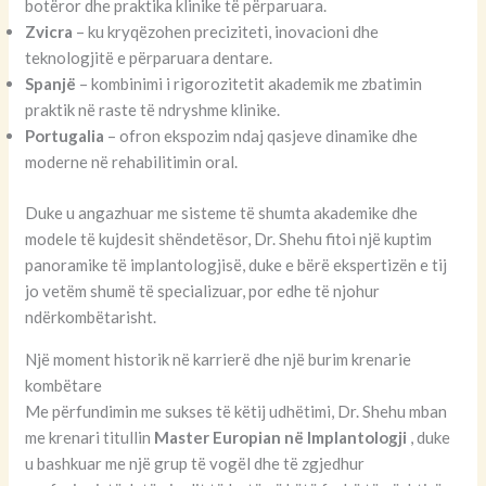
botëror dhe praktika klinike të përparuara.
Zvicra
– ku kryqëzohen preciziteti, inovacioni dhe
teknologjitë e përparuara dentare.
Spanjë
– kombinimi i rigorozitetit akademik me zbatimin
praktik në raste të ndryshme klinike.
Portugalia
– ofron ekspozim ndaj qasjeve dinamike dhe
moderne në rehabilitimin oral.
Duke u angazhuar me sisteme të shumta akademike dhe
modele të kujdesit shëndetësor, Dr. Shehu fitoi një kuptim
panoramike të implantologjisë, duke e bërë ekspertizën e tij
jo vetëm shumë të specializuar, por edhe të njohur
ndërkombëtarisht.
Një moment historik në karrierë dhe një burim krenarie
kombëtare
Me përfundimin me sukses të këtij udhëtimi, Dr. Shehu mban
me krenari titullin
Master Europian në Implantologji
, duke
u bashkuar me një grup të vogël dhe të zgjedhur