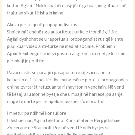
kujton Agimi. “Nuk kisha bërë asgjë të gabuar, megjithatë më
trajtuan sikur të isha kriminel.”
Akuza për të qenë propagandist rus
Shpjegimi i dhënë nga autoritetet turke e tronditi çiftin:
Agimi dyshohet se u raportua si propagandist rus që kishte
publikuar video anti-turke në mediat sociale. Problemi?
Agimi këmbëngul se mezi poston asgjë në internet, e lëre më
përmbajtje politike.
Pavarësisht se paraqiti pasaportën e tij zvicerane, të
kaluarën e tij të pastër dhe mungesën e plotë të propagandës
online, zyrtarët refuzuan ta rishqyrtonin vendimin. Në vend
të kësaj, ai u mor në pyetje dhe u mbajt në harresë, pa asnjë
rrugë të qartë për të apeluar ose për t’u mbrojtur.
I mbetur pa ndihmë konsullore
I dëshpëruar, Agimi telefonoi Konsullatën e Përgjithshme
Zvicerane në Stamboll. Por në vend të ndërhyrjes së
drejtpërdrejtë, ai u referua në linjën e ndihmës së