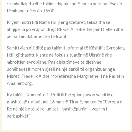
rrumbullakëta dhe takime dypalëshe. Seanca përmbyllëse do
të mbahet në orën 15:00.
Kryeministri Edi Rama foli për gazetarët, teksa tha se
Shqipëria po vrapon drejt BE-së. Ai foli edhe për Diellën dhe
për sulmet kibernetike të Iranit.
Samiti vjen një ditë pas takimit joformal të Këshillit Evropian,
i cili gjithashtu kishte në fokus situatën në Ukrainë dhe
mbrojtjen evropiane. Pas diskutimeve të djeshme,
udhëheqësit morën pjesë në një darkë të organizuar nga
Mbreti Frederik X dhe Mbretëresha Margrethe II në Pallatin
Amalienborg.
Ky takim i Komunitetit Politik Evropian pason samitin e
gjashtë që u mbajt më 16 maj në Tiranë, me temën “Evropa e
Re në një botë të re: unitet – bashkëpunim – veprim i
përbashkët”