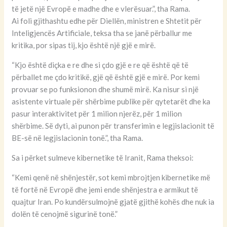
të jetë një Evropë e madhe dhe e vlerësuar.”, tha Rama.
Ai foli gjithashtu edhe për Diellën, ministren e Shtetit për
Inteligjencës Artificiale, teksa tha se janë përballur me
kritika, por sipas tij, kjo është një gjë e mirë.
“Kjo është diçka e re dhe si çdo gjë e re që është që të
përballet me çdo kritikë, gjë që është gjë e mirë. Por kemi
provuar se po funksionon dhe shumë mirë. Ka nisur si një
asistente virtuale për shërbime publike për qytetarët dhe ka
pasur interaktivitet për 1 milion njerëz, për 1 milion
shërbime. Së dyti, ai punon për transferimin e legjislacionit të
BE-së në legjislacionin tonë.”, tha Rama.
Sa i përket sulmeve kibernetike të Iranit, Rama theksoi:
“Kemi qenë në shënjestër, sot kemi mbrojtjen kibernetike më
të fortë në Evropë dhe jemi ende shënjestra e armikut të
quajtur Iran. Po kundërsulmojnë gjatë gjithë kohës dhe nuk ia
dolën të cenojmë sigurinë tonë.”