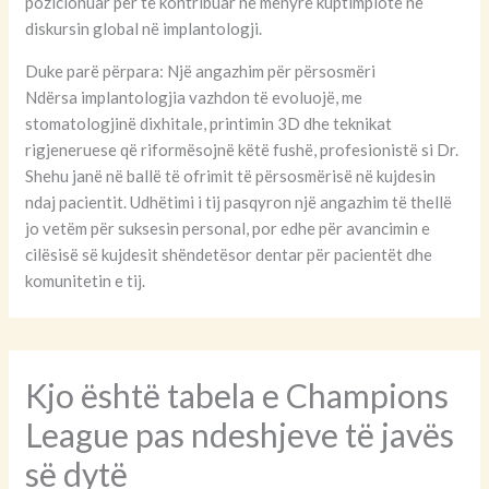
pozicionuar për të kontribuar në mënyrë kuptimplote në
diskursin global në implantologji.
Duke parë përpara: Një angazhim për përsosmëri
Ndërsa implantologjia vazhdon të evoluojë, me
stomatologjinë dixhitale, printimin 3D dhe teknikat
rigjeneruese që riformësojnë këtë fushë, profesionistë si Dr.
Shehu janë në ballë të ofrimit të përsosmërisë në kujdesin
ndaj pacientit. Udhëtimi i tij pasqyron një angazhim të thellë
jo vetëm për suksesin personal, por edhe për avancimin e
cilësisë së kujdesit shëndetësor dentar për pacientët dhe
komunitetin e tij.
Kjo është tabela e Champions
League pas ndeshjeve të javës
së dytë