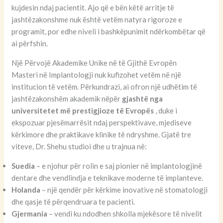
kujdesin ndaj pacientit. Ajo që e bën këtë arritje të
jashtëzakonshme nuk është vetëm natyra rigoroze e
programit, por edhe niveli i bashkëpunimit ndërkombëtar që
ai përfshin.
Një Përvojë Akademike Unike në të Gjithë Evropën
Masteri në Implantologji nuk kufizohet vetëm në një
institucion të vetëm. Përkundrazi, ai ofron një udhëtim të
jashtëzakonshëm akademik nëpër
gjashtë nga
universitetet më prestigjioze të Evropës
, duke i
ekspozuar pjesëmarrësit ndaj perspektivave, mjediseve
kërkimore dhe praktikave klinike të ndryshme. Gjatë tre
viteve, Dr. Shehu studioi dhe u trajnua në:
Suedia
– e njohur për rolin e saj pionier në implantologjinë
dentare dhe vendlindja e teknikave moderne të implanteve.
Holanda
– një qendër për kërkime inovative në stomatologji
dhe qasje të përqendruara te pacienti.
Gjermania
– vendi ku ndodhen shkolla mjekësore të nivelit