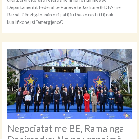
Departamentit Federal të Punëve të Jashtme (FDFA) në
Bernë. Për zhgënjimin e tij, atij iu tha se rasti i tij nuk
kualifikohej si “emergjencë”.
Negociatat me BE, Rama nga