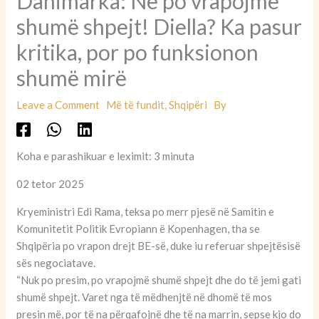
Danimarka: Ne po vrapojmë
shumë shpejt! Diella? Ka pasur
kritika, por po funksionon
shumë mirë
Leave a Comment
Më të fundit
,
Shqipëri
By
Koha e parashikuar e leximit: 3 minuta
02 tetor 2025
Kryeministri Edi Rama, teksa po merr pjesë në Samitin e
Komunitetit Politik Evropiann ë Kopenhagen, tha se
Shqipëria po vrapon drejt BE-së, duke iu referuar shpejtësisë
sës negociatave.
“Nuk po presim, po vrapojmë shumë shpejt dhe do të jemi gati
shumë shpejt. Varet nga të mëdhenjtë në dhomë të mos
presin më, por të na përqafojnë dhe të na marrin, sepse kjo do