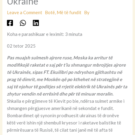
Ukrainë
Leave a Comment
Botë
,
Më të fundit
By
Koha e parashikuar e leximit: 3 minuta
02 tetor 2025
Pas muajsh sulmesh ajrore ruse, Moska ka arritur të
modifikojë raketat e saj për t’iu shmangur mbrojtjes ajrore
të Ukrainës, sipas FT. Ekuilibri po ndryshon gjithashtu në
prag të dimrit, me Moskën që po kthehet në strategjinë e
saj të njohur të goditjes së rrjetit elektrik të Ukrainës për ta
zhytur vendin në errësirë ​​dhe për të minuar moralin.
Shkalla e përgjimeve të Kievit po bie, ndërsa sulmet armike i
shmangen përgjuesve amerikanë në sekondat e fundit.
Bombardimet që synonin prodhuesit ukrainas të dronëve
këtë verë ishin një shembull kryesor i raketave balistike të
përmirësuara të Rusisë, të cilat tani janë më të afta të