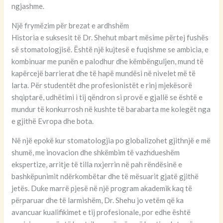
ngjashme.
Një frymëzim për brezat e ardhshëm
Historia e suksesit të Dr. Shehut mbart mësime përtej fushës
së stomatologjisë. Është një kujtesë e fuqishme se ambicia, e
kombinuar me punën e palodhur dhe këmbënguljen, mund të
kapërcejë barrierat dhe të hapë mundësi në nivelet më të
larta. Për studentët dhe profesionistët e rinj mjekësorë
shqiptarë, udhëtimi i tij qëndron si provë e gjallë se është e
mundur të konkurrosh në kushte të barabarta me kolegët nga
e gjithë Evropa dhe bota.
Në një epokë kur stomatologjia po globalizohet gjithnjë e më
shumë, me inovacion dhe shkëmbim të vazhdueshëm
ekspertize, arritje të tilla nxjerrin në pah rëndësinë e
bashkëpunimit ndërkombëtar dhe të mësuarit gjatë gjithë
jetës. Duke marrë pjesë në një program akademik kaq të
përparuar dhe të larmishëm, Dr. Shehu jo vetëm që ka
avancuar kualifikimet e tij profesionale, por edhe është