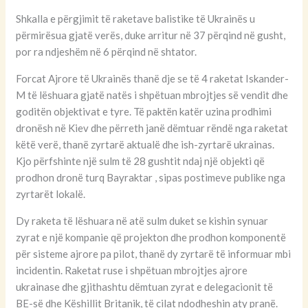
Shkalla e përgjimit të raketave balistike të Ukrainës u
përmirësua gjatë verës, duke arritur në 37 përqind në gusht,
por ra ndjeshëm në 6 përqind në shtator.
Forcat Ajrore të Ukrainës thanë dje se të 4 raketat Iskander-
M të lëshuara gjatë natës i shpëtuan mbrojtjes së vendit dhe
goditën objektivat e tyre. Të paktën katër uzina prodhimi
dronësh në Kiev dhe përreth janë dëmtuar rëndë nga raketat
këtë verë, thanë zyrtarë aktualë dhe ish-zyrtarë ukrainas.
Kjo përfshinte një sulm të 28 gushtit ndaj një objekti që
prodhon dronë turq Bayraktar , sipas postimeve publike nga
zyrtarët lokalë.
Dy raketa të lëshuara në atë sulm duket se kishin synuar
zyrat e një kompanie që projekton dhe prodhon komponentë
për sisteme ajrore pa pilot, thanë dy zyrtarë të informuar mbi
incidentin. Raketat ruse i shpëtuan mbrojtjes ajrore
ukrainase dhe gjithashtu dëmtuan zyrat e delegacionit të
BE-së dhe Këshillit Britanik, të cilat ndodheshin aty pranë.