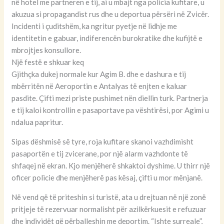
në hotel me partneren e tij, ai u mbajt nga policia kufitare, u
akuzua si propagandist rus dhe u deportua përsëri në Zvicër.
Incidenti i çuditshëm, ka ngritur pyetje në lidhje me
identitetin e gabuar, indiferencën burokratike dhe kufijtë e
mbrojtjes konsullore.
Një festë e shkuar keq
Gjithçka dukej normale kur Agim B. dhe e dashura e tij
mbërritën në Aeroportin e Antalyas të enjten e kaluar
pasdite. Çifti mezi priste pushimet nën diellin turk. Partnerja
e tij kaloi kontrollin e pasaportave pa vështirësi, por Agimi u
ndalua papritur.
Sipas dëshmisë së tyre, roja kufitare skanoi vazhdimisht
pasaportën e tij zvicerane, por një alarm vazhdonte të
shfaqej në ekran. Kjo menjëherë shkaktoi dyshime. U thirr një
oficer policie dhe menjëherë pas kësaj, çifti u mor mënjanë.
Në vend që të priteshin si turistë, ata u drejtuan në një zonë
pritjeje të rezervuar normalisht për azilkërkuesit e refuzuar
dhe individët që përballeshin me deportim. “Ishte surreale”,