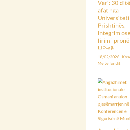
Veri: 30 dit
afat nga
Universiteti 
Prishtinës,
integrim os
lirim i pronë
UP-së
18/02/2026
Kos
Më të fundit