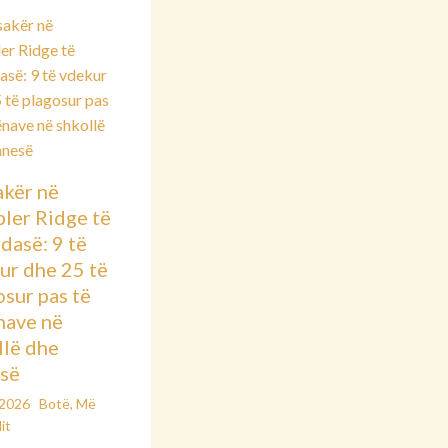
kër në
ler Ridge të
dasë: 9 të
ur dhe 25 të
osur pas të
nave në
llë dhe
së
/2026
Botë
,
Më
it