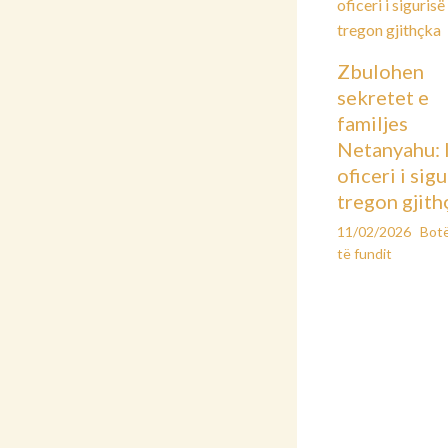
Zbulohen
sekretet e
familjes
Netanyahu: 
oficeri i sig
tregon gjith
11/02/2026
Bot
të fundit