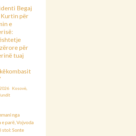
identi Begaj
 Kurtin për
min e
risë:
shtetje
azërore për
rinë tuaj
këkombasit
”
/2026
Kosovë
,
fundit