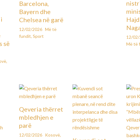
ë
nistr
Barcelona,
mini
Bayern dhe
i
Hajd
Chelsea në garë
Naga
12/02/2026
Më të
e
fundit
,
Sport
12/02
s së
Më të 
ovë
,
Qeveria thërret
mbledhjen e
parë
12/02/2026
Kosovë
,