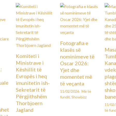
Fotografia e
Masa
klasës së
Komiteti i
Tumb
nominimeve të
Ministrave i
Kana
Oscar 2026:
:
Këshillit të
vdek
Yjet dhe
Evropës i heq
plag
momentet më
uale
imunitetin ish-
shtë
të veçanta
Sekretarit të
shko
11/02/2026
Më të
Përgjithshëm
bane
fundit
,
Showbizz
Thorbjoern
11/02
uhet
Jagland
të fund