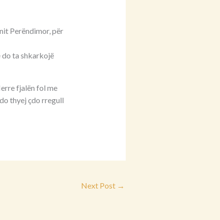
anit Perëndimor, për
e do ta shkarkojë
erre fjalën fol me
do thyej çdo rregull
Next Post
→