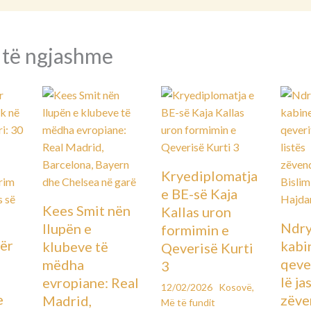
 të ngjashme
Kryediplomatja
e BE-së Kaja
Kees Smit nën
Kallas uron
Ndry
llupën e
formimin e
ër
kabin
klubeve të
Qeverisë Kurti
qever
mëdha
3
lë ja
evropiane: Real
12/02/2026
Kosovë
,
e
zëve
Madrid,
Më të fundit