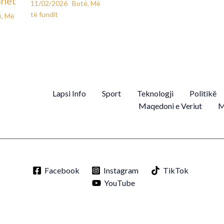
ohet
11/02/2026
Botë
,
Më
të fundit
ë
,
Më
Lapsi Info
Sport
Teknologji
Politikë
Maqedoni e Veriut
M
Facebook
Instagram
TikTok
YouTube