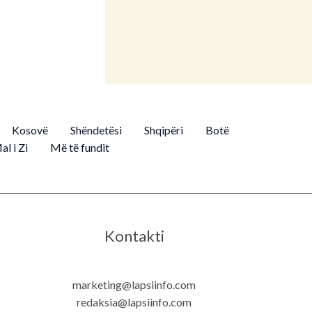
Kosovë
Shëndetësi
Shqipëri
Botë
al i Zi
Më të fundit
Kontakti
marketing@lapsiinfo.com
redaksia@lapsiinfo.com