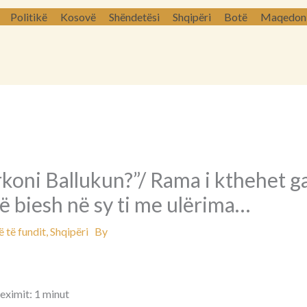
Politikë
Kosovë
Shëndetësi
Shqipëri
Botë
Maqedoni 
koni Ballukun?”/ Rama i kthehet g
ë biesh në sy ti me ulërima…
 të fundit
,
Shqipëri
By
eximit: 1 minut