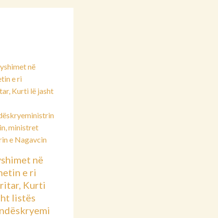
shimet në
etin e ri
itar, Kurti
sht listës
ndëskryemi