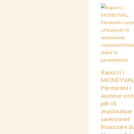
Raporti i
MONEYVAL
Përdorimi i
aseteve virt
për të
anashkaluar
sanksionet
financiare d