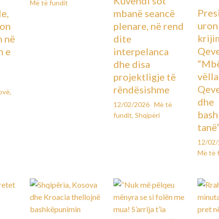
Kuvendi sot
Më të fundit
Pres
le,
mbanë seancë
uron
lon
plenare, në rend
kriji
n në
dite
Qeve
n e
interpelanca
“Mbë
dhe disa
vëll
projektligje të
Qeve
rëndësishme
ovë
,
dhe
12/02/2026
Më të
bash
fundit
,
Shqipëri
tanë
12/02
Më të 