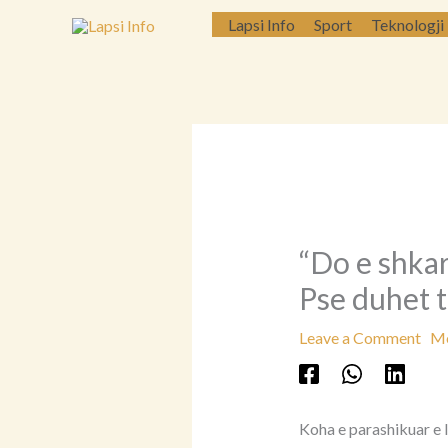
Skip
Lapsi Info
Sport
Teknologji
to
content
“Do e shkar
Pse duhet t
Leave a Comment
Më
Koha e parashikuar e l