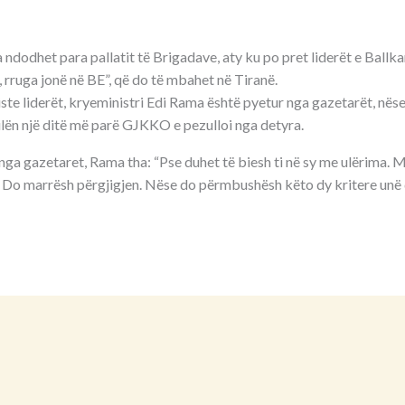
ndodhet para pallatit të Brigadave, aty ku po pret liderët e Ballk
s, rruga jonë në BE”, që do të mbahet në Tiranë.
ste liderët, kryeministri Edi Rama është pyetur nga gazetarët, nës
ilën një ditë më parë GJKKO e pezulloi nga detyra.
nga gazetaret, Rama tha: “Pse duhet të biesh ti në sy me ulërima. M
l. Do marrësh përgjigjen. Nëse do përmbushësh këto dy kritere unë 