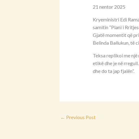
21 nentor 2025
Kryeministri Edi Rama 
samitin “Plani i Rritje
Gjatë momentit që pri
Belinda Ballukun, të c
Teksa replikoi me një 
etikë dhe je në rregul
dhe do ta jap fjalën”.
←
Previous Post