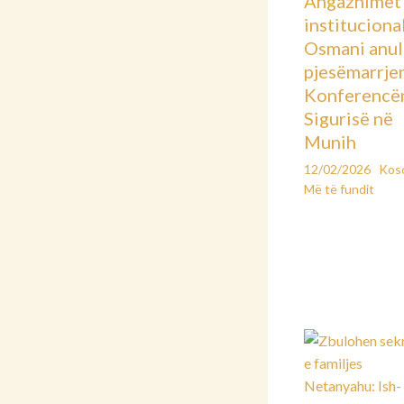
Angazhimet
instituciona
Osmani anu
pjesëmarrje
Konferencë
Sigurisë në
Munih
12/02/2026
Kos
Më të fundit