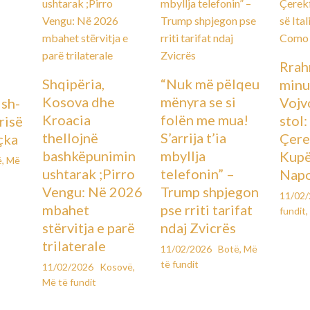
Rrah
Shqipëria,
“Nuk më pëlqeu
minu
Kosova dhe
mënyra se si
Vojv
Ish-
Kroacia
folën me mua!
stol
urisë
thellojnë
S’arrija t’ia
Çere
çka
bashkëpunimin
mbyllja
Kupës
ë
,
Më
ushtarak ;Pirro
telefonin” –
Napo
Vengu: Në 2026
Trump shpjegon
11/02
mbahet
pse rriti tarifat
fundit
,
stërvitja e parë
ndaj Zvicrës
trilaterale
11/02/2026
Botë
,
Më
të fundit
11/02/2026
Kosovë
,
Më të fundit