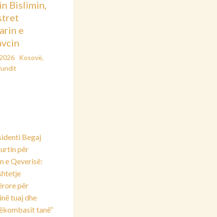
in Bislimin,
stret
arin e
vcin
/2026
Kosovë
,
fundit