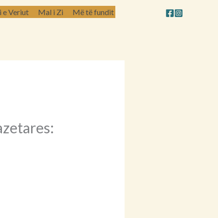
e Veriut
Mal i Zi
Më të fundit
azetares: