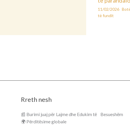
të parandal
11/02/2026
Bot
të fundit
Rreth nesh
📰 Burimi juaj për Lajme dhe Edukim të Besueshëm
🌍 Përditësime globale