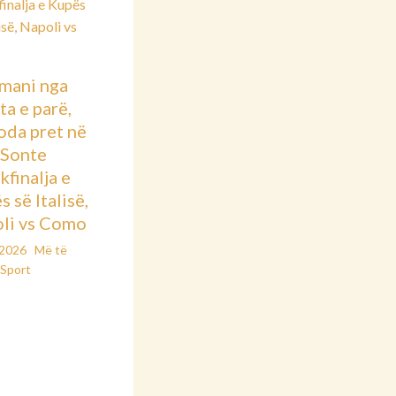
mani nga
ta e parë,
oda pret në
: Sonte
kfinalja e
 së Italisë,
li vs Como
/2026
Më të
Sport