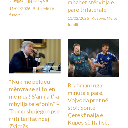
mbahet stërvitja e
11/02/2026
Botë
,
Më të
parë trilaterale
fundit
11/02/2026
Kosovë
,
Më të
fundit
“Nuk më pëlqeu
Rrahmani nga
mënyra se si folën
minuta e parë,
me mua! S’arrija t’ia
Vojvoda pret në
mbyllja telefonin” –
stol: Sonte
Trump shpjegon pse
Çerekfinalja e
rriti tarifat ndaj
Kupës së Italisë,
Zvicrës