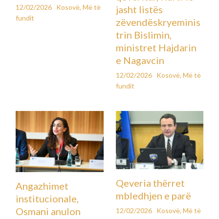
12/02/2026
Kosovë
,
Më të
jasht listës
fundit
zëvendëskryeminis
trin Bislimin,
ministret Hajdarin
e Nagavcin
12/02/2026
Kosovë
,
Më të
fundit
Qeveria thërret
Angazhimet
mbledhjen e parë
institucionale,
Osmani anulon
12/02/2026
Kosovë
,
Më të