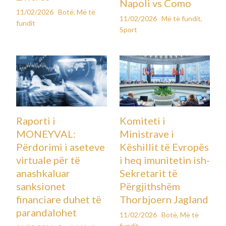
Napoli vs Como
11/02/2026
Botë
,
Më të
11/02/2026
Më të fundit
,
fundit
Sport
Raporti i
Komiteti i
MONEYVAL:
Ministrave i
Përdorimi i aseteve
Këshillit të Evropës
virtuale për të
i heq imunitetin ish-
anashkaluar
Sekretarit të
sanksionet
Përgjithshëm
financiare duhet të
Thorbjoern Jagland
parandalohet
11/02/2026
Botë
,
Më të
fundit