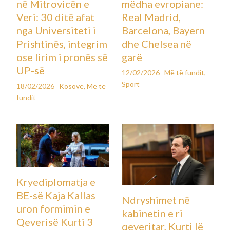
në Mitrovicën e
mëdha evropiane:
Veri: 30 ditë afat
Real Madrid,
nga Universiteti i
Barcelona, Bayern
Prishtinës, integrim
dhe Chelsea në
ose lirim i pronës së
garë
UP-së
12/02/2026
Më të fundit
,
Sport
18/02/2026
Kosovë
,
Më të
fundit
Kryediplomatja e
BE-së Kaja Kallas
Ndryshimet në
uron formimin e
kabinetin e ri
Qeverisë Kurti 3
qeveritar, Kurti lë