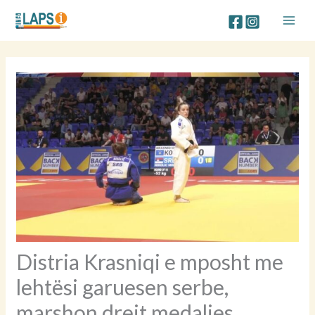
Skip
to
content
Distria Krasniqi e mposht me
lehtësi garuesen serbe,
marshon drejt medaljes