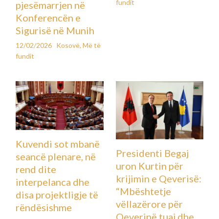
fundit
pjesëmarrjen në
Konferencën e
Sigurisë në Munih
12/02/2026
Kosovë
,
Më të
fundit
Kuvendi sot mbanë
Presidenti Begaj
seancë plenare, në
uron Kurtin për
rend dite
krijimin e Qeverisë:
interpelanca dhe
“Mbështetje
disa projektligje të
vëllazërore për
rëndësishme
Qeverinë tuaj dhe