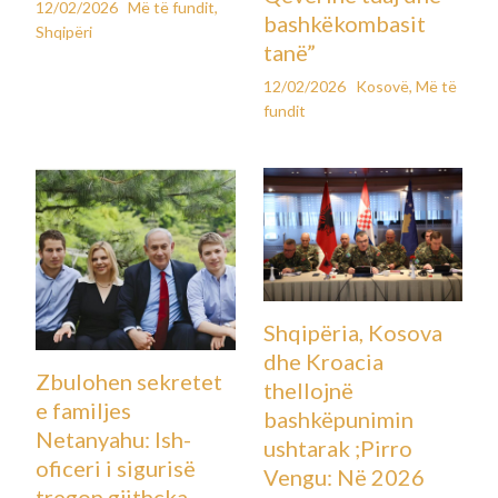
12/02/2026
Më të fundit
,
bashkëkombasit
Shqipëri
tanë”
12/02/2026
Kosovë
,
Më të
fundit
Shqipëria, Kosova
dhe Kroacia
Zbulohen sekretet
thellojnë
e familjes
bashkëpunimin
Netanyahu: Ish-
ushtarak ;Pirro
oficeri i sigurisë
Vengu: Në 2026
tregon gjithçka