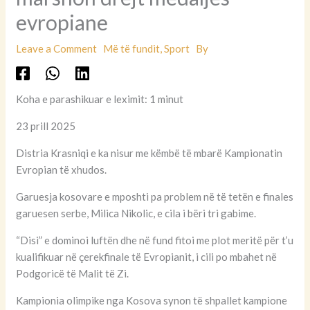
evropiane
Leave a Comment
Më të fundit
,
Sport
By
Koha e parashikuar e leximit: 1 minut
23 prill 2025
Distria Krasniqi e ka nisur me këmbë të mbarë Kampionatin
Evropian të xhudos.
Garuesja kosovare e mposhti pa problem në të tetën e finales
garuesen serbe, Milica Nikolic, e cila i bëri tri gabime.
“Disi” e dominoi luftën dhe në fund fitoi me plot meritë për t’u
kualifikuar në çerekfinale të Evropianit, i cili po mbahet në
Podgoricë të Malit të Zi.
Kampionia olimpike nga Kosova synon të shpallet kampione