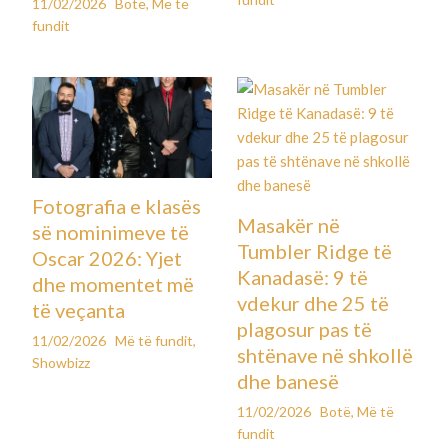
11/02/2026
Botë
,
Më të
fundit
Fotografia e klasës
Masakër në
së nominimeve të
Tumbler Ridge të
Oscar 2026: Yjet
Kanadasë: 9 të
dhe momentet më
vdekur dhe 25 të
të veçanta
plagosur pas të
11/02/2026
Më të fundit
,
shtënave në shkollë
Showbizz
dhe banesë
11/02/2026
Botë
,
Më të
fundit