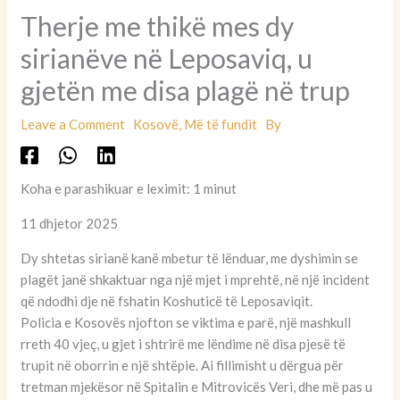
Therje me thikë mes dy
sirianëve në Leposaviq, u
gjetën me disa plagë në trup
Leave a Comment
Kosovë
,
Më të fundit
By
Koha e parashikuar e leximit: 1 minut
11 dhjetor 2025
Dy shtetas sirianë kanë mbetur të lënduar, me dyshimin se
plagët janë shkaktuar nga një mjet i mprehtë, në një incident
që ndodhi dje në fshatin Koshuticë të Leposaviqit.
Policia e Kosovës njofton se viktima e parë, një mashkull
rreth 40 vjeç, u gjet i shtrirë me lëndime në disa pjesë të
trupit në oborrin e një shtëpie. Ai fillimisht u dërgua për
tretman mjekësor në Spitalin e Mitrovicës Veri, dhe më pas u