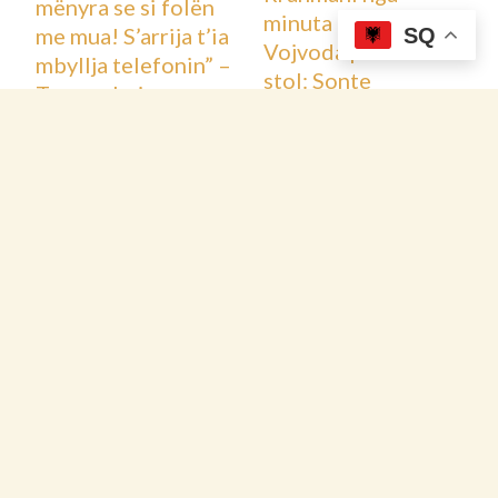
mënyra se si folën
minuta e parë,
me mua! S’arrija t’ia
SQ
Vojvoda pret në
mbyllja telefonin” –
stol: Sonte
Trump shpjegon pse
Çerekfinalja e
rriti tarifat ndaj
Kupës së Italisë,
Zvicrës
Napoli vs Como
11/02/2026
Botë
,
Më të
11/02/2026
Më të fundit
,
fundit
Sport
Raporti i
Komiteti i
MONEYVAL:
Ministrave i
Përdorimi i aseteve
Këshillit të Evropës