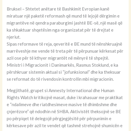
Bruksel – Shtetet anëtare të Bashkimit Evropian kanë
miratuar një paketë reformash që mund të lejojë dërgimin e
migrantëve në qendra paraburgimi jashtë BE-së, një masë që
ka shkaktuar shqetësim nga organizatat për të drejtat e
njeriut.
Sipas reformave të reja, qeveritë e BE mund të nënshkruajnë
marrëveshje me vende të treta për të përpunuar kërkesat për
azil ose për të kthyer migrantët në mënyrë të shpejtë.
Ministri i Migracionit i Danimarkës, Rasmus Stoklund, e ka
përshkruar sistemin aktual si “jofunksional” dhe ka theksuar
se reformat do të rivendosin kontrollin mbi migracionin.
Megjithatë, grupet si Amnesty International dhe Human
Rights Watch kritikojnë masat, duke i krahasuar me praktikat
e “ndalimeve dhe riatdhesimeve masive të dhimbshme dhe
çnjerëzore” që ndodhin në SHBA. Aktivistët theksojnë se BE
po përpiqet të delegojë përgjegjësitë për përpunimin e
kërkesave për azil te vendet që tashmë strehojnë shumicën e