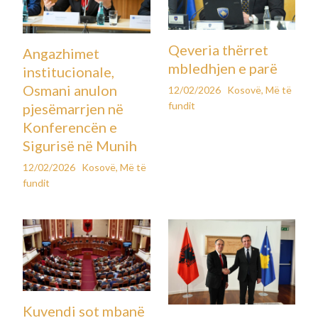
Qeveria thërret
Angazhimet
mbledhjen e parë
institucionale,
Osmani anulon
12/02/2026
Kosovë
,
Më të
fundit
pjesëmarrjen në
Konferencën e
Sigurisë në Munih
12/02/2026
Kosovë
,
Më të
fundit
Kuvendi sot mbanë