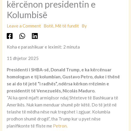
kërcënon presidentin e
Kolumbisë
Leave a Comment
Botë
,
Më të fundit
By
Koha e parashikuar e leximit: 2 minuta
11 dhjetor 2025
Presidenti i SHBA-së, Donald Trump, e ka kërcënuar
homologun e tij kolumbian, Gustavo Petro, duke i thënë
se ai do të jetë “i radhës”, ndërsa kërkon rrëzimin e
presidentit të Venezuelës, Nicolás Maduro.
“Ai ka qenë mjaft armiqësor ndaj Shteteve të Bashkuara të
Amerikës. Nuk kam menduar shumë për këtë. Do të jetë në
telashe të mëdha nëse nuk tregohet i zgjuar. Kolumbia
prodhon shumë drogë”, tha Trump kur u pyet nëse
planifikonte të fliste me
Petron.