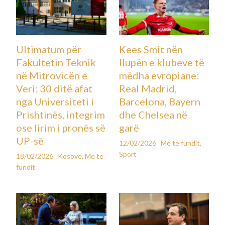
Ultimatum për
Kees Smit nën
Fakultetin Teknik
llupën e klubeve të
në Mitrovicën e
mëdha evropiane:
Veri: 30 ditë afat
Real Madrid,
nga Universiteti i
Barcelona, Bayern
Prishtinës, integrim
dhe Chelsea në
ose lirim i pronës së
garë
UP-së
12/02/2026
Më të fundit
,
Sport
18/02/2026
Kosovë
,
Më të
fundit