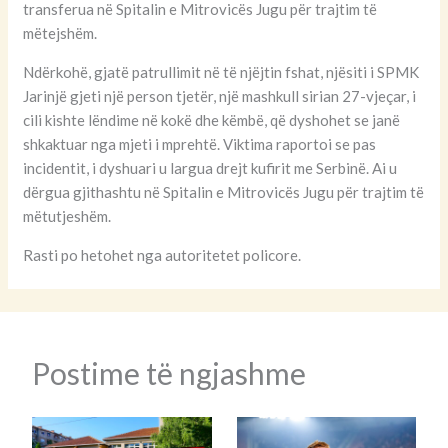
transferua në Spitalin e Mitrovicës Jugu për trajtim të
mëtejshëm.
Ndërkohë, gjatë patrullimit në të njëjtin fshat, njësiti i SPMK
Jarinjë gjeti një person tjetër, një mashkull sirian 27-vjeçar, i
cili kishte lëndime në kokë dhe këmbë, që dyshohet se janë
shkaktuar nga mjeti i mprehtë. Viktima raportoi se pas
incidentit, i dyshuari u largua drejt kufirit me Serbinë. Ai u
dërgua gjithashtu në Spitalin e Mitrovicës Jugu për trajtim të
mëtutjeshëm.
Rasti po hetohet nga autoritetet policore.
Postime të ngjashme