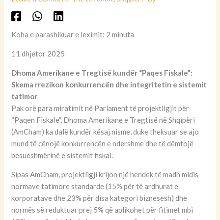
Koha e parashikuar e leximit: 2 minuta
11 dhjetor 2025
Dhoma Amerikane e Tregtisë kundër “Paqes Fiskale”:
Skema rrezikon konkurrencën dhe integritetin e sistemit
tatimor
Pak orë para miratimit në Parlament të projektligjit për
“Paqen Fiskale”, Dhoma Amerikane e Tregtisë në Shqipëri
(AmCham) ka dalë kundër kësaj nisme, duke theksuar se ajo
mund të cënojë konkurrencën e ndershme dhe të dëmtojë
besueshmërinë e sistemit fiskal.
Sipas AmCham, projektligji krijon një hendek të madh midis
normave tatimore standarde (15% për të ardhurat e
korporatave dhe 23% për disa kategori biznesesh) dhe
normës së reduktuar prej 5% që aplikohet për fitimet mbi