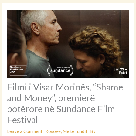
Filmi i Visar Morinës, “Shame
and Money”, premierë
botërore në Sundance Film
Festival
Leave a Comment
Kosovë
,
Më të fundit
By