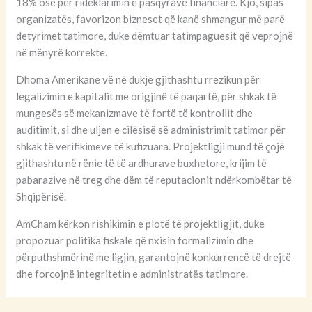
18% ose për rideklarimin e pasqyrave financiare. Kjo, sipas
organizatës, favorizon bizneset që kanë shmangur më parë
detyrimet tatimore, duke dëmtuar tatimpaguesit që veprojnë
në mënyrë korrekte.
Dhoma Amerikane vë në dukje gjithashtu rrezikun për
legalizimin e kapitalit me origjinë të paqartë, për shkak të
mungesës së mekanizmave të fortë të kontrollit dhe
auditimit, si dhe uljen e cilësisë së administrimit tatimor për
shkak të verifikimeve të kufizuara. Projektligji mund të çojë
gjithashtu në rënie të të ardhurave buxhetore, krijim të
pabarazive në treg dhe dëm të reputacionit ndërkombëtar të
Shqipërisë.
AmCham kërkon rishikimin e plotë të projektligjit, duke
propozuar politika fiskale që nxisin formalizimin dhe
përputhshmërinë me ligjin, garantojnë konkurrencë të drejtë
dhe forcojnë integritetin e administratës tatimore.