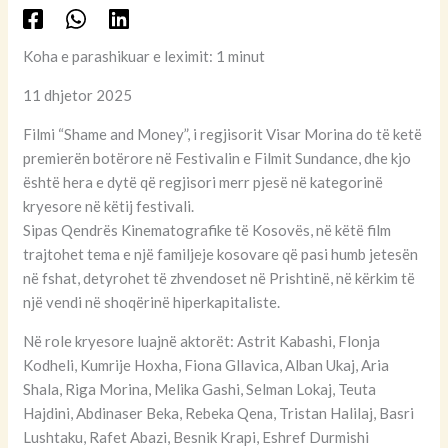
Koha e parashikuar e leximit: 1 minut
11 dhjetor 2025
Filmi “Shame and Money”, i regjisorit Visar Morina do të ketë
premierën botërore në Festivalin e Filmit Sundance, dhe kjo
është hera e dytë që regjisori merr pjesë në kategorinë
kryesore në këtij festivali.
Sipas Qendrës Kinematografike të Kosovës, në këtë film
trajtohet tema e një familjeje kosovare që pasi humb jetesën
në fshat, detyrohet të zhvendoset në Prishtinë, në kërkim të
një vendi në shoqërinë hiperkapitaliste.
Në role kryesore luajnë aktorët: Astrit Kabashi, Flonja
Kodheli, Kumrije Hoxha, Fiona Gllavica, Alban Ukaj, Aria
Shala, Riga Morina, Melika Gashi, Selman Lokaj, Teuta
Hajdini, Abdinaser Beka, Rebeka Qena, Tristan Halilaj, Basri
Lushtaku, Rafet Abazi, Besnik Krapi, Eshref Durmishi