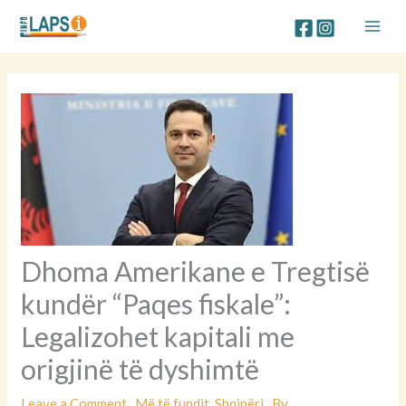
Skip
to
content
Dhoma Amerikane e Tregtisë
kundër “Paqes fiskale”:
Legalizohet kapitali me
origjinë të dyshimtë
Leave a Comment
Më të fundit
,
Shqipëri
By