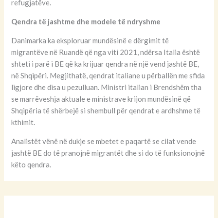
refugjatëve.
Qendra të jashtme dhe modele të ndryshme
Danimarka ka eksploruar mundësinë e dërgimit të
migrantëve në Ruandë që nga viti 2021, ndërsa Italia është
shteti i parë i BE që ka krijuar qendra në një vend jashtë BE,
në Shqipëri. Megjithatë, qendrat italiane u përballën me sfida
ligjore dhe disa u pezulluan. Ministri italian i Brendshëm tha
se marrëveshja aktuale e ministrave krijon mundësinë që
Shqipëria të shërbejë si shembull për qendrat e ardhshme të
kthimit.
Analistët vënë në dukje se mbetet e paqartë se cilat vende
jashtë BE do të pranojnë migrantët dhe si do të funksionojnë
këto qendra.