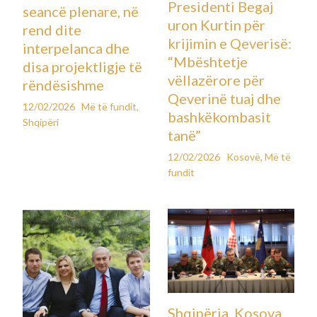
Presidenti Begaj
seancë plenare, në
uron Kurtin për
rend dite
krijimin e Qeverisë:
interpelanca dhe
“Mbështetje
disa projektligje të
vëllazërore për
rëndësishme
Qeverinë tuaj dhe
12/02/2026
Më të fundit
,
bashkëkombasit
Shqipëri
tanë”
12/02/2026
Kosovë
,
Më të
fundit
Shqipëria, Kosova