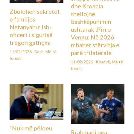
dhe Kroacia
Zbulohen sekretet
thellojnë
e familjes
bashkëpunimin
Netanyahu: Ish-
ushtarak ;Pirro
oficeri i sigurisë
Vengu: Në 2026
tregon gjithçka
mbahet stërvitja e
11/02/2026
Botë
,
Më të
parë trilaterale
fundit
11/02/2026
Kosovë
,
Më të
fundit
“Nuk më pëlqeu
Rrahmani nga