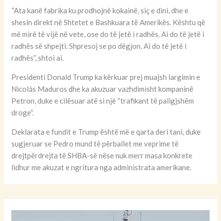
“Ata kanë fabrika ku prodhojnë kokainë, siç e dini, dhe e
shesin direkt në Shtetet e Bashkuara të Amerikës. Kështu që
më mirë të vijë në vete, ose do të jetë i radhës. Ai do të jetë i
radhës së shpejti. Shpresoj se po dëgjon. Ai do të jetë i
radhës”, shtoi ai.
Presidenti Donald Trump ka kërkuar prej muajsh largimin e
Nicolás Maduros dhe ka akuzuar vazhdimisht kompaninë
Petron, duke e cilësuar atë si një “trafikant të paligjshëm
droge”.
Deklarata e fundit e Trump është më e qarta deri tani, duke
sugjeruar se Pedro mund të përballet me veprime të
drejtpërdrejta të SHBA-së nëse nuk merr masa konkrete
lidhur me akuzat e ngritura nga administrata amerikane.