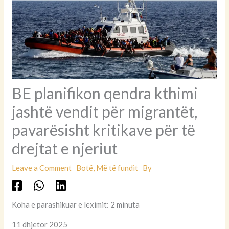
BE planifikon qendra kthimi
jashtë vendit për migrantët,
pavarësisht kritikave për të
drejtat e njeriut
Leave a Comment
Botë
,
Më të fundit
By
Koha e parashikuar e leximit: 2 minuta
11 dhjetor 2025