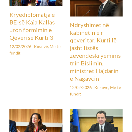
Kryediplomatja e
BE-së Kaja Kallas
Ndryshimet në
uron formimin e
kabinetin e ri
Qeverisë Kurti 3
qeveritar, Kurti lë
12/02/2026
Kosovë
,
Më të
jasht listës
fundit
zëvendëskryeminis
trin Bislimin,
ministret Hajdarin
e Nagavcin
12/02/2026
Kosovë
,
Më të
fundit