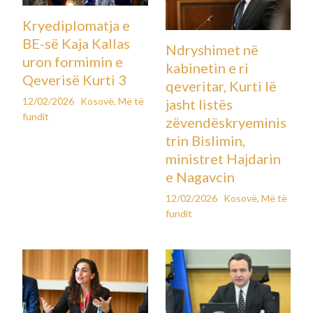
Kryediplomatja e
BE-së Kaja Kallas
Ndryshimet në
uron formimin e
kabinetin e ri
Qeverisë Kurti 3
qeveritar, Kurti lë
12/02/2026
Kosovë
,
Më të
jasht listës
fundit
zëvendëskryeminis
trin Bislimin,
ministret Hajdarin
e Nagavcin
12/02/2026
Kosovë
,
Më të
fundit