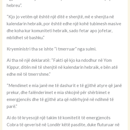
hebreu”.
“Kjo jo vetëm që është një ditë e shenjtë, më e shenjta në
kalendarin hebraik, por është edhe një kohë tubimesh masive
dhe koha kur komuniteti hebraik, sado fetar apo jofetar,
mblidhet së bashku.”
Kryeministri tha se ishte “i tmerruar” nga sulmi.
Ai tha në një deklaratë: “Fakti që kjo ka ndodhur në Yom
Kippur, ditën më të shenjtë në kalendarin hebraik, e bën atë
edhe më të tmerrshme.”
“Mendimet e mia janë me të dashurit e të gjithë atyre që janë
prekur, dhe falënderimet e mia shkojnë për shërbimet e
emergjencës dhe të gjithë ata që ndërhyjnë në ndihmë të
parë.”
Ai do të kryesojë një takim të komitetit të emergjencës
Cobra të qeverisë në Londër këtë pasdite, duke fluturuar në