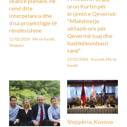
seancë plenare, në
uron Kurtin për
rend dite
krijimin e Qeverisë:
interpelanca dhe
“Mbështetje
disa projektligje të
vëllazërore për
rëndësishme
Qeverinë tuaj dhe
12/02/2026
Më të fundit
,
bashkëkombasit
Shqipëri
tanë”
12/02/2026
Kosovë
,
Më të
fundit
Shqipëria, Kosova