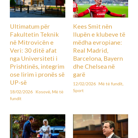
Ultimatum për
Kees Smit nën
Fakultetin Teknik
llupën e klubeve të
në Mitrovicën e
mëdha evropiane:
Veri: 30 ditë afat
Real Madrid,
nga Universiteti i
Barcelona, Bayern
Prishtinës, integrim
dhe Chelsea në
ose lirim i pronës së
garë
UP-së
12/02/2026
Më të fundit
,
Sport
18/02/2026
Kosovë
,
Më të
fundit