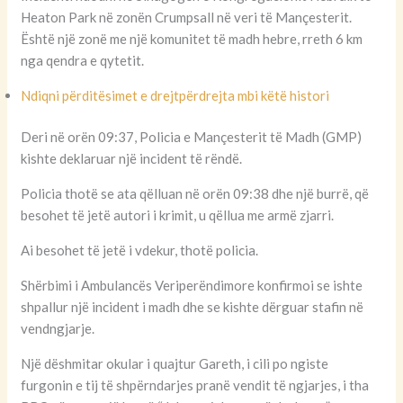
Heaton Park në zonën Crumpsall në veri të Mançesterit.
Është një zonë me një komunitet të madh hebre, rreth 6 km
nga qendra e qytetit.
Ndiqni përditësimet e drejtpërdrejta mbi këtë histori
Deri në orën 09:37, Policia e Mançesterit të Madh (GMP)
kishte deklaruar një incident të rëndë.
Policia thotë se ata qëlluan në orën 09:38 dhe një burrë, që
besohet të jetë autori i krimit, u qëllua me armë zjarri.
Ai besohet të jetë i vdekur, thotë policia.
Shërbimi i Ambulancës Veriperëndimore konfirmoi se ishte
shpallur një incident i madh dhe se kishte dërguar stafin në
vendngjarje.
Një dëshmitar okular i quajtur Gareth, i cili po ngiste
furgonin e tij të shpërndarjes pranë vendit të ngjarjes, i tha