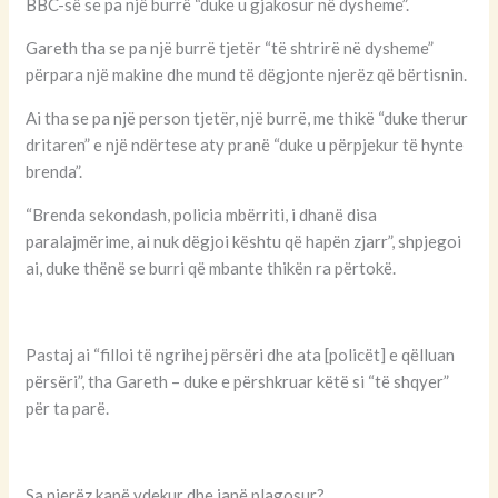
BBC-së se pa një burrë “duke u gjakosur në dysheme”.
Gareth tha se pa një burrë tjetër “të shtrirë në dysheme”
përpara një makine dhe mund të dëgjonte njerëz që bërtisnin.
Ai tha se pa një person tjetër, një burrë, me thikë “duke therur
dritaren” e një ndërtese aty pranë “duke u përpjekur të hynte
brenda”.
“Brenda sekondash, policia mbërriti, i dhanë disa
paralajmërime, ai nuk dëgjoi kështu që hapën zjarr”, shpjegoi
ai, duke thënë se burri që mbante thikën ra përtokë.
Pastaj ai “filloi të ngrihej përsëri dhe ata [policët] e qëlluan
përsëri”, tha Gareth – duke e përshkruar këtë si “të shqyer”
për ta parë.
Sa njerëz kanë vdekur dhe janë plagosur?