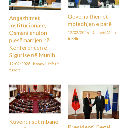
Qeveria thërret
Angazhimet
mbledhjen e parë
institucionale,
Osmani anulon
12/02/2026
Kosovë
,
Më të
fundit
pjesëmarrjen në
Konferencën e
Sigurisë në Munih
12/02/2026
Kosovë
,
Më të
fundit
Kuvendi sot mbanë
Presidenti Begaj