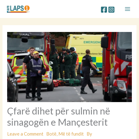
Skip
to
content
Çfarë dihet për sulmin në
sinagogën e Mançesterit
Leave a Comment
Botë
,
Më të fundit
By