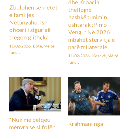
dhe Kroacia
Zbulohen sekretet
thellojnë
e familjes
bashkëpunimin
Netanyahu: Ish-
ushtarak ;Pirro
oficeri i sigurisë
Vengu: Në 2026
tregon gjithçka
mbahet stërvitja e
11/02/2026
Botë
,
Më të
parë trilaterale
fundit
11/02/2026
Kosovë
,
Më të
fundit
“Nuk më pëlqeu
Rrahmani nga
mënyra se si folën