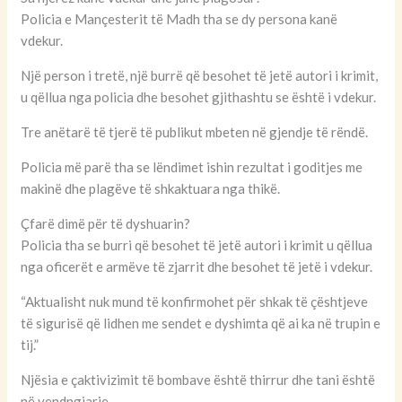
Policia e Mançesterit të Madh tha se dy persona kanë
vdekur.
Një person i tretë, një burrë që besohet të jetë autori i krimit,
u qëllua nga policia dhe besohet gjithashtu se është i vdekur.
Tre anëtarë të tjerë të publikut mbeten në gjendje të rëndë.
Policia më parë tha se lëndimet ishin rezultat i goditjes me
makinë dhe plagëve të shkaktuara nga thikë.
Çfarë dimë për të dyshuarin?
Policia tha se burri që besohet të jetë autori i krimit u qëllua
nga oficerët e armëve të zjarrit dhe besohet të jetë i vdekur.
“Aktualisht nuk mund të konfirmohet për shkak të çështjeve
të sigurisë që lidhen me sendet e dyshimta që ai ka në trupin e
tij.”
Njësia e çaktivizimit të bombave është thirrur dhe tani është
në vendngjarje.