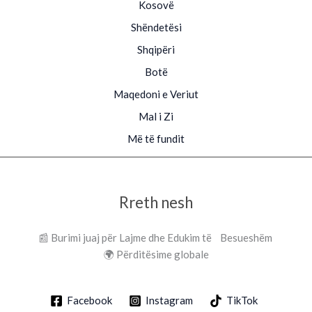
Kosovë
Shëndetësi
Shqipëri
Botë
Maqedoni e Veriut
Mal i Zi
Më të fundit
Rreth nesh
📰 Burimi juaj për Lajme dhe Edukim të Besueshëm
🌍 Përditësime globale
Facebook
Instagram
TikTok