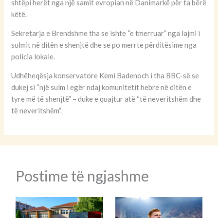
shtëpi herët nga një samit evropian në Danimarkë për ta bërë
këtë.
Sekretarja e Brendshme tha se ishte “e tmerruar” nga lajmi i
sulmit në ditën e shenjtë dhe se po merrte përditësime nga
policia lokale.
Udhëheqësja konservatore Kemi Badenoch i tha BBC-së se
dukej si “një sulm i egër ndaj komunitetit hebre në ditën e
tyre më të shenjtë” – duke e quajtur atë “të neveritshëm dhe
të neveritshëm”.
Postime të ngjashme