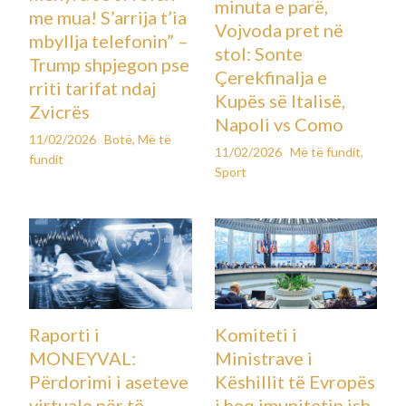
minuta e parë,
me mua! S’arrija t’ia
Vojvoda pret në
mbyllja telefonin” –
stol: Sonte
Trump shpjegon pse
Çerekfinalja e
rriti tarifat ndaj
Kupës së Italisë,
Zvicrës
Napoli vs Como
11/02/2026
Botë
,
Më të
11/02/2026
Më të fundit
,
fundit
Sport
Raporti i
Komiteti i
MONEYVAL:
Ministrave i
Përdorimi i aseteve
Këshillit të Evropës
virtuale për të
i heq imunitetin ish-