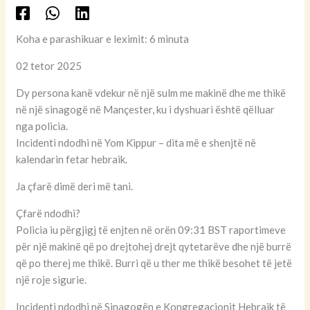
Koha e parashikuar e leximit: 6 minuta
02 tetor 2025
Dy persona kanë vdekur në një sulm me makinë dhe me thikë
në një sinagogë në Mançester, ku i dyshuari është qëlluar
nga policia.
Incidenti ndodhi në Yom Kippur – dita më e shenjtë në
kalendarin fetar hebraik.
Ja çfarë dimë deri më tani.
Çfarë ndodhi?
Policia iu përgjigj të enjten në orën 09:31 BST raportimeve
për një makinë që po drejtohej drejt qytetarëve dhe një burrë
që po therej me thikë. Burri që u ther me thikë besohet të jetë
një roje sigurie.
Incidenti ndodhi në Sinagogën e Kongregacionit Hebraik të