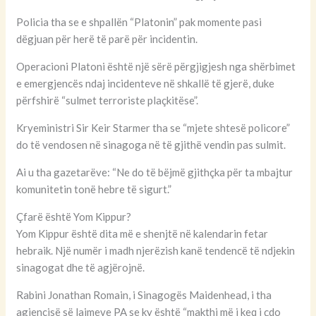
Policia tha se e shpallën “Platonin” pak momente pasi
dëgjuan për herë të parë për incidentin.
Operacioni Platoni është një sërë përgjigjesh nga shërbimet
e emergjencës ndaj incidenteve në shkallë të gjerë, duke
përfshirë “sulmet terroriste plaçkitëse”.
Kryeministri Sir Keir Starmer tha se “mjete shtesë policore”
do të vendosen në sinagoga në të gjithë vendin pas sulmit.
Ai u tha gazetarëve: “Ne do të bëjmë gjithçka për ta mbajtur
komunitetin tonë hebre të sigurt.”
Çfarë është Yom Kippur?
Yom Kippur është dita më e shenjtë në kalendarin fetar
hebraik. Një numër i madh njerëzish kanë tendencë të ndjekin
sinagogat dhe të agjërojnë.
Rabini Jonathan Romain, i Sinagogës Maidenhead, i tha
agjencisë së lajmeve PA se ky është “makthi më i keq i çdo