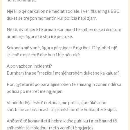
Një klip që qarkullon në mediat sociale, i verifikuar nga BBC,
duket se tregon momentin kur policia hapi zjarr.
Në të, dy oficerë të armatosur mund të shihen duke i drejtuar
armët një figure të shtrirë përtokë.
Sekonda më vonë, figura përpiqet të ngrihet. Dëgjohet një
krismë e mprehtë dhe burri bie përtokë.
A po vazhdon incidenti?
Burnham tha se “rreziku i menjëhershëm duket se ka kaluar”.
Por, qytetarët po paralajmërohen të shmangin zonën ndërsa
policia po merret me ngjarjen.
Vendndodhja është rrethuar, me polici, zjarrfikës dhe
shërbime ambulancash të pranishme dhe helikopterë sipër.
Anëtarë të komunitetit hebraik dhe publiku i gjerë mund të
shiheshin të mbledhur rreth vendit të ngjarjes.