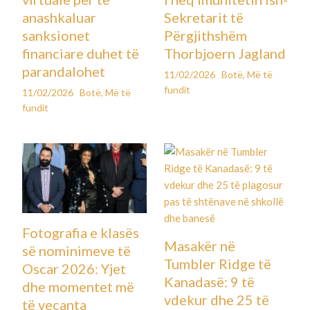
anashkaluar
Sekretarit të
sanksionet
Përgjithshëm
financiare duhet të
Thorbjoern Jagland
parandalohet
11/02/2026
Botë
,
Më të
fundit
11/02/2026
Botë
,
Më të
fundit
Fotografia e klasës
Masakër në
së nominimeve të
Tumbler Ridge të
Oscar 2026: Yjet
Kanadasë: 9 të
dhe momentet më
vdekur dhe 25 të
të veçanta