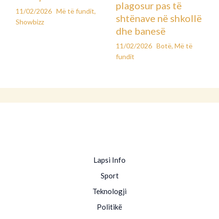
plagosur pas të
11/02/2026
Më të fundit
,
shtënave në shkollë
Showbizz
dhe banesë
11/02/2026
Botë
,
Më të
fundit
Lapsi Info
Sport
Teknologji
Politikë