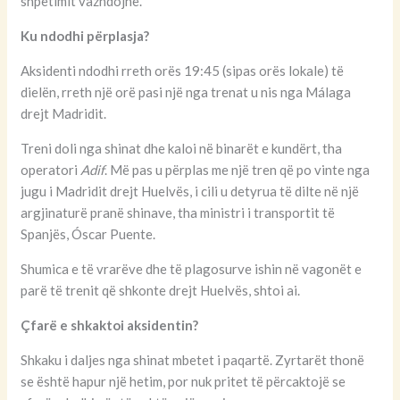
shpëtimit vazhdojnë.
Ku ndodhi përplasja?
Aksidenti ndodhi rreth orës 19:45 (sipas orës lokale) të
dielën, rreth një orë pasi një nga trenat u nis nga Málaga
drejt Madridit.
Treni doli nga shinat dhe kaloi në binarët e kundërt, tha
operatori
Adif
. Më pas u përplas me një tren që po vinte nga
jugu i Madridit drejt Huelvës, i cili u detyrua të dilte në një
argjinaturë pranë shinave, tha ministri i transportit të
Spanjës, Óscar Puente.
Shumica e të vrarëve dhe të plagosurve ishin në vagonët e
parë të trenit që shkonte drejt Huelvës, shtoi ai.
Çfarë e shkaktoi aksidentin?
Shkaku i daljes nga shinat mbetet i paqartë. Zyrtarët thonë
se është hapur një hetim, por nuk pritet të përcaktojë se