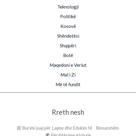
Teknologji
Politikë
Kosovë
Shëndetësi
Shqipëri
Botë
Maqedoni e Veriut
Mal i Zi
Më të fundit
Rreth nesh
📰 Burimi juaj për Lajme dhe Edukim të Besueshëm
🌍 Përditësime globale