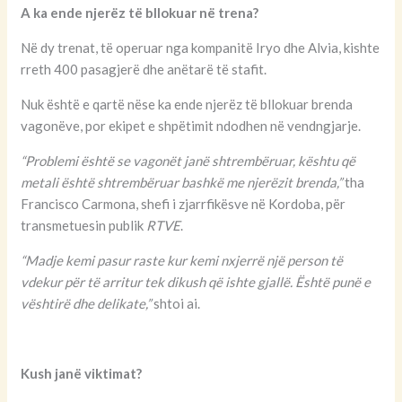
A ka ende njerëz të bllokuar në trena?
Në dy trenat, të operuar nga kompanitë Iryo dhe Alvia, kishte
rreth 400 pasagjerë dhe anëtarë të stafit.
Nuk është e qartë nëse ka ende njerëz të bllokuar brenda
vagonëve, por ekipet e shpëtimit ndodhen në vendngjarje.
“Problemi është se vagonët janë shtrembëruar, kështu që
metali është shtrembëruar bashkë me njerëzit brenda,”
tha
Francisco Carmona, shefi i zjarrfikësve në Kordoba, për
transmetuesin publik
RTVE
.
“Madje kemi pasur raste kur kemi nxjerrë një person të
vdekur për të arritur tek dikush që ishte gjallë. Është punë e
vështirë dhe delikate,”
shtoi ai.
Kush janë viktimat?