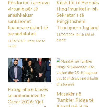
Përdorimi i aseteve
Këshillit të Evropës
virtuale për të
i heq imunitetin ish-
anashkaluar
Sekretarit të
sanksionet
Përgjithshëm
financiare duhet të
Thorbjoern Jagland
parandalohet
11/02/2026
Botë
,
Më të
fundit
11/02/2026
Botë
,
Më të
fundit
Fotografia e klasës
Masakër në
së nominimeve të
Tumbler Ridge të
Oscar 2026: Yjet
Kanadasë: 9 të