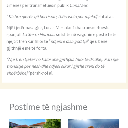
Jimenez për transmetuesin publik
Canal Sur
.
“
Kishte njerëz që bërtisnin, thërrisnin për mjekë
,” shtoi ai.
Një tjetër pasagjer, Lucas Meriako, i tha transmetuesit
spanjoll
La Sexta Noticias
se ishte në vagonin e pestë të të
njëjtit tren kur filloi të “
ndjente disa goditje
” që u bënë
gjithnjë e më të forta.
“Një tren tjetër na kaloi dhe gjithçka filloi të dridhej. Pati një
tronditje pas nesh dhe ndjesi sikur i gjithë treni do të
shpërbëhej,”
përshkroi ai.
Postime të ngjashme