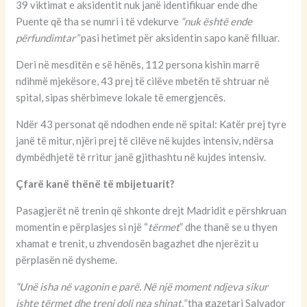
39 viktimat e aksidentit nuk janë identifikuar ende dhe
Puente që tha se numri i të vdekurve
“nuk është ende
përfundimtar”
pasi hetimet për aksidentin sapo kanë filluar.
Deri në mesditën e së hënës, 112 persona kishin marrë
ndihmë mjekësore, 43 prej të cilëve mbetën të shtruar në
spital, sipas shërbimeve lokale të emergjencës.
Ndër 43 personat që ndodhen ende në spital: Katër prej tyre
janë të mitur, njëri prej të cilëve në kujdes intensiv, ndërsa
dymbëdhjetë të rritur janë gjithashtu në kujdes intensiv.
Çfarë kanë thënë të mbijetuarit?
Pasagjerët në trenin që shkonte drejt Madridit e përshkruan
momentin e përplasjes si një “
tërmet
” dhe thanë se u thyen
xhamat e trenit, u zhvendosën bagazhet dhe njerëzit u
përplasën në dysheme.
“Unë isha në vagonin e parë. Në një moment ndjeva sikur
ishte tërmet dhe treni doli nga shinat,”
tha gazetari Salvador