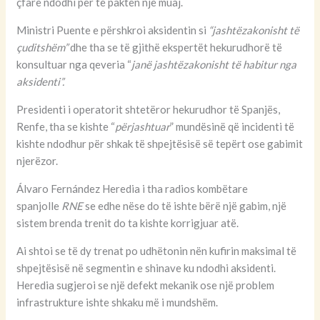
çfarë ndodhi për të paktën një muaj.
Ministri Puente e përshkroi aksidentin si
“jashtëzakonisht të
çuditshëm”
dhe tha se të gjithë ekspertët hekurudhorë të
konsultuar nga qeveria “
janë jashtëzakonisht të habitur nga
aksidenti”.
Presidenti i operatorit shtetëror hekurudhor të Spanjës,
Renfe, tha se kishte “
përjashtuar
” mundësinë që incidenti të
kishte ndodhur për shkak të shpejtësisë së tepërt ose gabimit
njerëzor.
Álvaro Fernández Heredia i tha radios kombëtare
spanjolle
RNE
se edhe nëse do të ishte bërë një gabim, një
sistem brenda trenit do ta kishte korrigjuar atë.
Ai shtoi se të dy trenat po udhëtonin nën kufirin maksimal të
shpejtësisë në segmentin e shinave ku ndodhi aksidenti.
Heredia sugjeroi se një defekt mekanik ose një problem
infrastrukture ishte shkaku më i mundshëm.