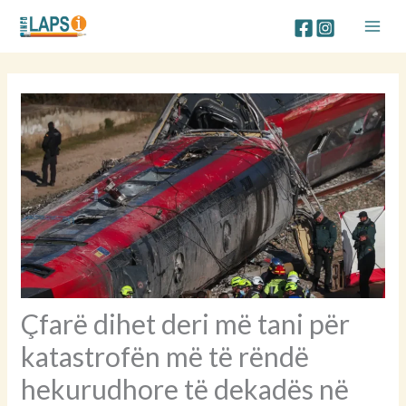
Skip
to
content
Çfarë dihet deri më tani për
katastrofën më të rëndë
hekurudhore të dekadës në