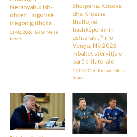
Shqipëria, Kosova
Netanyahu: Ish-
dhe Kroacia
oficeri i sigurisë
thellojnë
tregon gjithçka
bashkëpunimin
11/02/2026
Botë
,
Më të
ushtarak ;Pirro
fundit
Vengu: Në 2026
mbahet stërvitja e
parë trilaterale
11/02/2026
Kosovë
,
Më të
fundit