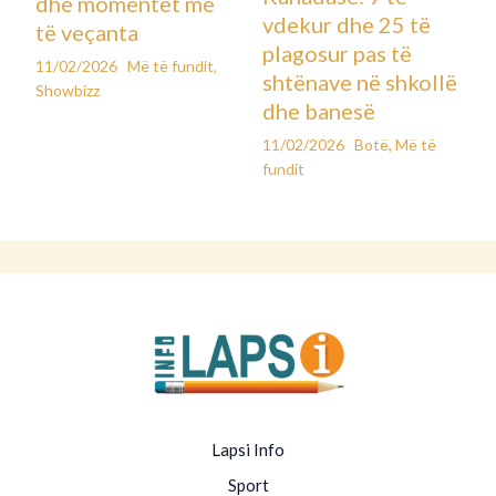
dhe momentet më
vdekur dhe 25 të
të veçanta
plagosur pas të
11/02/2026
Më të fundit
,
shtënave në shkollë
Showbizz
dhe banesë
11/02/2026
Botë
,
Më të
fundit
Lapsi Info
Sport