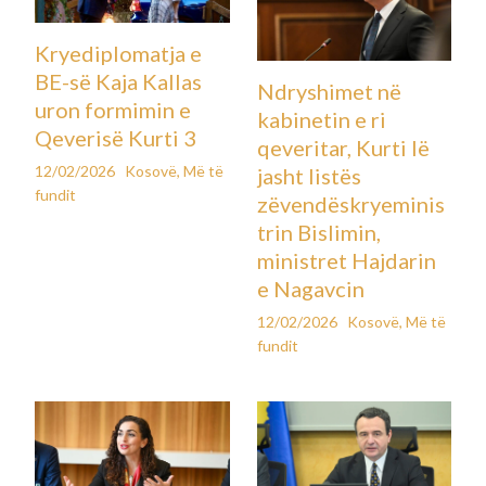
Kryediplomatja e
BE-së Kaja Kallas
Ndryshimet në
uron formimin e
kabinetin e ri
Qeverisë Kurti 3
qeveritar, Kurti lë
12/02/2026
Kosovë
,
Më të
jasht listës
fundit
zëvendëskryeminis
trin Bislimin,
ministret Hajdarin
e Nagavcin
12/02/2026
Kosovë
,
Më të
fundit