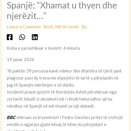
Spanjë; “Xhamat u thyen dhe
njerëzit…”
Leave a Comment
Botë
,
Më të fundit
By
Koha e parashikuar e leximit: 4 minuta
19 janar 2026
Të paktën 39 persona kanë vdekur dhe dhjetëra të tjerë janë
plagosur pasi dy trena me shpejtësi të lartë u përplasën në
jug të Spanjës mbrëmjen e së dielës.
Incidenti pranë qytetit të Kordobës është përshkruar nga
zyrtarët lokalë si aksidenti më i rëndë hekurudhor që ka
ndodhur në Spanjë në më shumë se një dekadë.
BBC
shkruan se kryeministri Pedro Sánchez pritet të vizitojë
vendin e ngjarjes gjatë kësaj të hëne, ku përpjekjet e