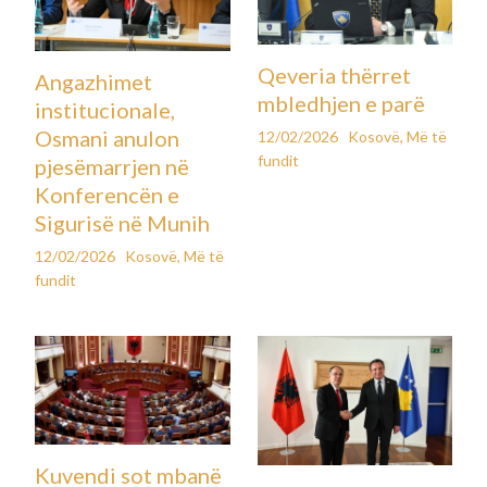
Qeveria thërret
Angazhimet
mbledhjen e parë
institucionale,
Osmani anulon
12/02/2026
Kosovë
,
Më të
fundit
pjesëmarrjen në
Konferencën e
Sigurisë në Munih
12/02/2026
Kosovë
,
Më të
fundit
Kuvendi sot mbanë