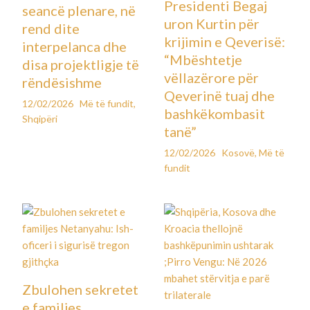
Presidenti Begaj
seancë plenare, në
uron Kurtin për
rend dite
krijimin e Qeverisë:
interpelanca dhe
“Mbështetje
disa projektligje të
vëllazërore për
rëndësishme
Qeverinë tuaj dhe
12/02/2026
Më të fundit
,
bashkëkombasit
Shqipëri
tanë”
12/02/2026
Kosovë
,
Më të
fundit
Zbulohen sekretet
e familjes