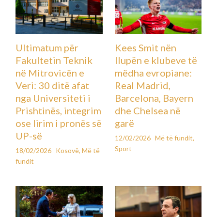
Ultimatum për
Kees Smit nën
Fakultetin Teknik
llupën e klubeve të
në Mitrovicën e
mëdha evropiane:
Veri: 30 ditë afat
Real Madrid,
nga Universiteti i
Barcelona, Bayern
Prishtinës, integrim
dhe Chelsea në
ose lirim i pronës së
garë
UP-së
12/02/2026
Më të fundit
,
Sport
18/02/2026
Kosovë
,
Më të
fundit