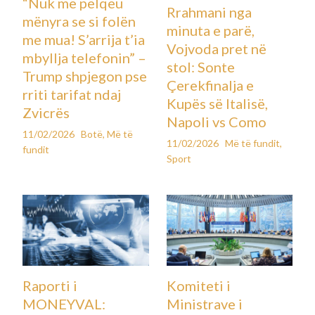
“Nuk më pëlqeu
Rrahmani nga
mënyra se si folën
minuta e parë,
me mua! S’arrija t’ia
Vojvoda pret në
mbyllja telefonin” –
stol: Sonte
Trump shpjegon pse
Çerekfinalja e
rriti tarifat ndaj
Kupës së Italisë,
Zvicrës
Napoli vs Como
11/02/2026
Botë
,
Më të
11/02/2026
Më të fundit
,
fundit
Sport
Raporti i
Komiteti i
MONEYVAL:
Ministrave i