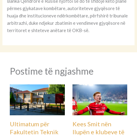
Banka Qendrore e Rusisë njoftoi se do të sfidojë këto plane
përmes gjykatave kombëtare, autoriteteve gjyqësore të
huaja dhe institucioneve ndërkombëtare, përfshirë tribunale
arbitrazhi, duke ndjekur zbatimin e vendimeve gjyqësore në
territoret e shteteve anëtare të OKB-së.
Postime të ngjashme
Ultimatum për
Kees Smit nën
Fakultetin Teknik
llupën e klubeve të