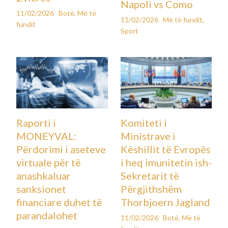
Napoli vs Como
11/02/2026
Botë
,
Më të
11/02/2026
Më të fundit
,
fundit
Sport
Raporti i
Komiteti i
MONEYVAL:
Ministrave i
Përdorimi i aseteve
Këshillit të Evropës
virtuale për të
i heq imunitetin ish-
anashkaluar
Sekretarit të
sanksionet
Përgjithshëm
financiare duhet të
Thorbjoern Jagland
parandalohet
11/02/2026
Botë
,
Më të