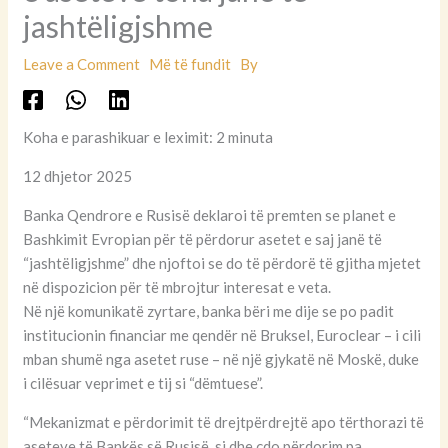
jashtëligjshme
Leave a Comment
Më të fundit
By
Koha e parashikuar e leximit: 2 minuta
12 dhjetor 2025
Banka Qendrore e Rusisë deklaroi të premten se planet e
Bashkimit Evropian për të përdorur asetet e saj janë të
“jashtëligjshme” dhe njoftoi se do të përdorë të gjitha mjetet
në dispozicion për të mbrojtur interesat e veta.
Në një komunikatë zyrtare, banka bëri me dije se po padit
institucionin financiar me qendër në Bruksel, Euroclear – i cili
mban shumë nga asetet ruse – në një gjykatë në Moskë, duke
i cilësuar veprimet e tij si “dëmtuese”.
“Mekanizmat e përdorimit të drejtpërdrejtë apo tërthorazi të
aseteve të Bankës së Rusisë, si dhe çdo përdorim pa