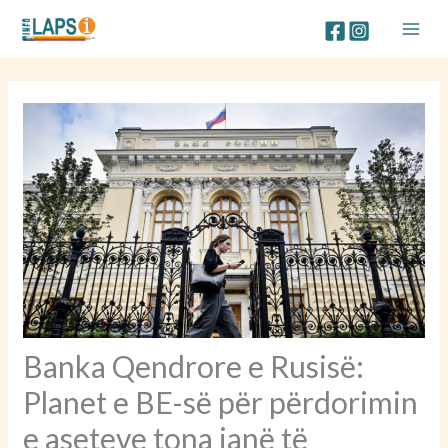
Skip
to
content
Banka Qendrore e Rusisë:
Planet e BE-së për përdorimin
e aseteve tona janë të