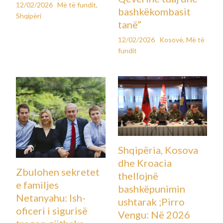
12/02/2026
Më të fundit
,
bashkëkombasit
Shqipëri
tanë”
12/02/2026
Kosovë
,
Më të
fundit
Shqipëria, Kosova
dhe Kroacia
Zbulohen sekretet
thellojnë
e familjes
bashkëpunimin
Netanyahu: Ish-
ushtarak ;Pirro
oficeri i sigurisë
Vengu: Në 2026