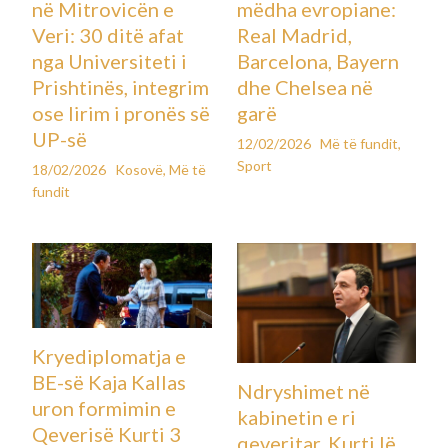
në Mitrovicën e
mëdha evropiane:
Veri: 30 ditë afat
Real Madrid,
nga Universiteti i
Barcelona, Bayern
Prishtinës, integrim
dhe Chelsea në
ose lirim i pronës së
garë
UP-së
12/02/2026
Më të fundit
,
Sport
18/02/2026
Kosovë
,
Më të
fundit
Kryediplomatja e
BE-së Kaja Kallas
Ndryshimet në
uron formimin e
kabinetin e ri
Qeverisë Kurti 3
qeveritar, Kurti lë