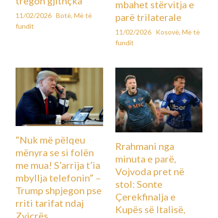
tregon gjithçka
mbahet stërvitja e
11/02/2026
Botë
,
Më të
parë trilaterale
fundit
11/02/2026
Kosovë
,
Më të
fundit
“Nuk më pëlqeu
Rrahmani nga
mënyra se si folën
minuta e parë,
me mua! S’arrija t’ia
Vojvoda pret në
mbyllja telefonin” –
stol: Sonte
Trump shpjegon pse
Çerekfinalja e
rriti tarifat ndaj
Kupës së Italisë,
Zvicrës