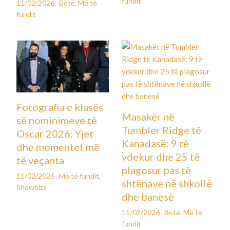
fundit
11/02/2026
Botë
,
Më të
fundit
Fotografia e klasës
Masakër në
së nominimeve të
Tumbler Ridge të
Oscar 2026: Yjet
Kanadasë: 9 të
dhe momentet më
vdekur dhe 25 të
të veçanta
plagosur pas të
11/02/2026
Më të fundit
,
shtënave në shkollë
Showbizz
dhe banesë
11/02/2026
Botë
,
Më të
fundit