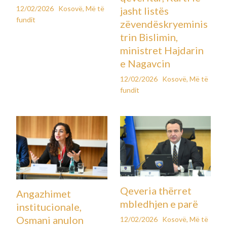
12/02/2026
Kosovë
,
Më të
jasht listës
fundit
zëvendëskryeminis
trin Bislimin,
ministret Hajdarin
e Nagavcin
12/02/2026
Kosovë
,
Më të
fundit
Qeveria thërret
Angazhimet
mbledhjen e parë
institucionale,
Osmani anulon
12/02/2026
Kosovë
,
Më të