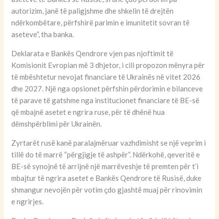
autorizim, janë të paligjshme dhe shkelin të drejtën
ndërkombëtare, përfshirë parimin e imunitetit sovran të
aseteve”, tha banka.
Deklarata e Bankës Qendrore vjen pas njoftimit të
Komisionit Evropian më 3 dhjetor, i cili propozon mënyra për
të mbështetur nevojat financiare të Ukrainës në vitet 2026
dhe 2027. Një nga opsionet përfshin përdorimin e bilanceve
të parave të gatshme nga institucionet financiare të BE-së
që mbajnë asetet e ngrira ruse, për të dhënë hua
dëmshpërblimi për Ukrainën.
Zyrtarët rusë kanë paralajmëruar vazhdimisht se një veprim i
tillë do të marrë “përgjigje të ashpër”. Ndërkohë, qeveritë e
BE-së synojnë të arrijnë një marrëveshje të premten për t’i
mbajtur të ngrira asetet e Bankës Qendrore të Rusisë, duke
shmangur nevojën për votim çdo gjashtë muaj për rinovimin
e ngrirjes.