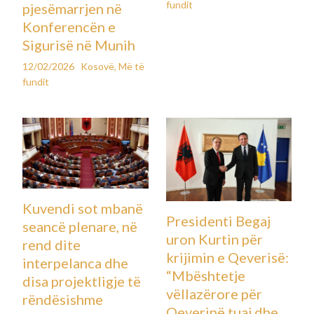
fundit
pjesëmarrjen në
Konferencën e
Sigurisë në Munih
12/02/2026
Kosovë
,
Më të
fundit
Kuvendi sot mbanë
Presidenti Begaj
seancë plenare, në
uron Kurtin për
rend dite
krijimin e Qeverisë:
interpelanca dhe
“Mbështetje
disa projektligje të
vëllazërore për
rëndësishme
Qeverinë tuaj dhe