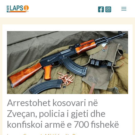
Skip
to
content
Arrestohet kosovari në
Zveçan, policia i gjeti dhe
konfiskoi armë e 700 fishekë