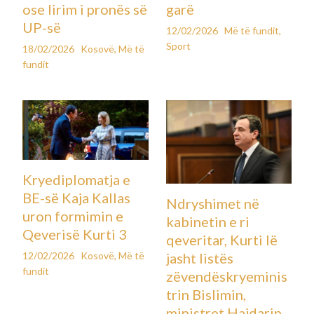
ose lirim i pronës së
garë
UP-së
12/02/2026
Më të fundit
,
Sport
18/02/2026
Kosovë
,
Më të
fundit
Kryediplomatja e
BE-së Kaja Kallas
Ndryshimet në
uron formimin e
kabinetin e ri
Qeverisë Kurti 3
qeveritar, Kurti lë
12/02/2026
Kosovë
,
Më të
jasht listës
fundit
zëvendëskryeminis
trin Bislimin,
ministret Hajdarin