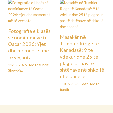
Fotografia e klasës
Masakër në
së nominimeve të
Tumbler Ridge të
Oscar 2026: Yjet
Kanadasë: 9 të
dhe momentet më
vdekur dhe 25 të
të veçanta
plagosur pas të
11/02/2026
Më të fundit
,
shtënave në shkollë
Showbizz
dhe banesë
11/02/2026
Botë
,
Më të
fundit