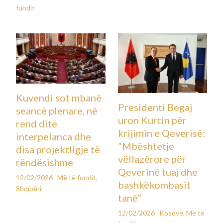
fundit
Kuvendi sot mbanë
Presidenti Begaj
seancë plenare, në
uron Kurtin për
rend dite
krijimin e Qeverisë:
interpelanca dhe
“Mbështetje
disa projektligje të
vëllazërore për
rëndësishme
Qeverinë tuaj dhe
12/02/2026
Më të fundit
,
bashkëkombasit
Shqipëri
tanë”
12/02/2026
Kosovë
,
Më të