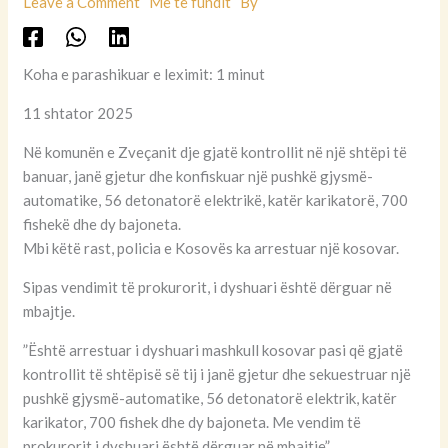
Leave a Comment
Më të fundit
By
Koha e parashikuar e leximit: 1 minut
11 shtator 2025
Në komunën e Zveçanit dje gjatë kontrollit në një shtëpi të
banuar, janë gjetur dhe konfiskuar një pushkë gjysmë-
automatike, 56 detonatorë elektrikë, katër karikatorë, 700
fishekë dhe dy bajoneta.
Mbi këtë rast, policia e Kosovës ka arrestuar një kosovar.
Sipas vendimit të prokurorit, i dyshuari është dërguar në
mbajtje.
”Është arrestuar i dyshuari mashkull kosovar pasi që gjatë
kontrollit të shtëpisë së tij i janë gjetur dhe sekuestruar një
pushkë gjysmë-automatike, 56 detonatorë elektrik, katër
karikator, 700 fishek dhe dy bajoneta. Me vendim të
prokurorit i dyshuari është dërguar në mbajtje”.