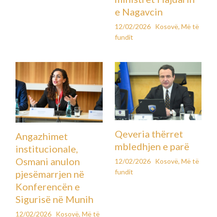
e Nagavcin
12/02/2026
Kosovë
,
Më të
fundit
Qeveria thërret
Angazhimet
mbledhjen e parë
institucionale,
Osmani anulon
12/02/2026
Kosovë
,
Më të
fundit
pjesëmarrjen në
Konferencën e
Sigurisë në Munih
12/02/2026
Kosovë
,
Më të