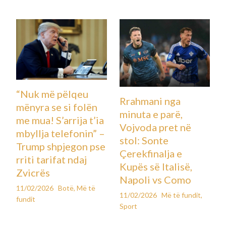
“Nuk më pëlqeu
Rrahmani nga
mënyra se si folën
minuta e parë,
me mua! S’arrija t’ia
Vojvoda pret në
mbyllja telefonin” –
stol: Sonte
Trump shpjegon pse
Çerekfinalja e
rriti tarifat ndaj
Kupës së Italisë,
Zvicrës
Napoli vs Como
11/02/2026
Botë
,
Më të
11/02/2026
Më të fundit
,
fundit
Sport