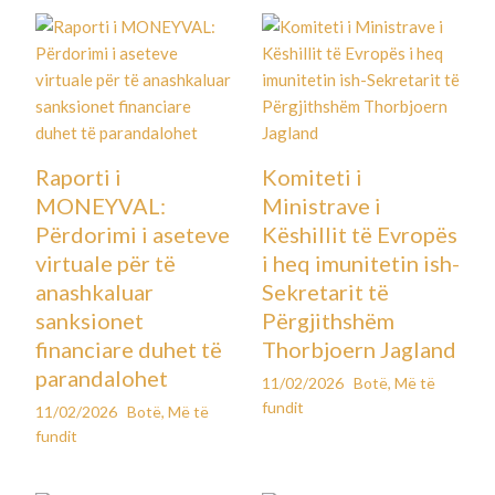
Raporti i
Komiteti i
MONEYVAL:
Ministrave i
Përdorimi i aseteve
Këshillit të Evropës
virtuale për të
i heq imunitetin ish-
anashkaluar
Sekretarit të
sanksionet
Përgjithshëm
financiare duhet të
Thorbjoern Jagland
parandalohet
11/02/2026
Botë
,
Më të
fundit
11/02/2026
Botë
,
Më të
fundit