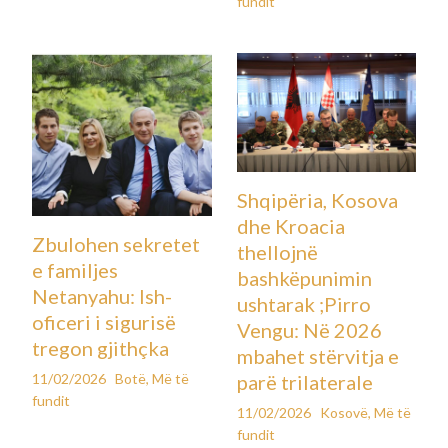
fundit
Shqipëria, Kosova
dhe Kroacia
Zbulohen sekretet
thellojnë
e familjes
bashkëpunimin
Netanyahu: Ish-
ushtarak ;Pirro
oficeri i sigurisë
Vengu: Në 2026
tregon gjithçka
mbahet stërvitja e
11/02/2026
Botë
,
Më të
parë trilaterale
fundit
11/02/2026
Kosovë
,
Më të
fundit