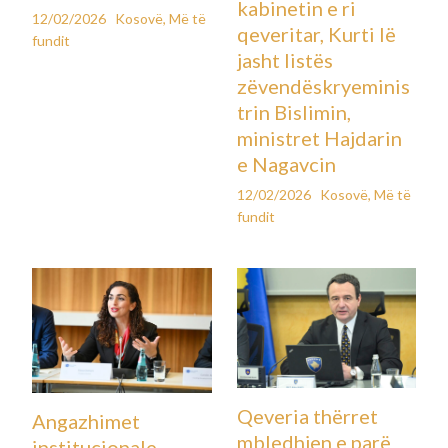
kabinetin e ri
12/02/2026
Kosovë
,
Më të
qeveritar, Kurti lë
fundit
jasht listës
zëvendëskryeminis
trin Bislimin,
ministret Hajdarin
e Nagavcin
12/02/2026
Kosovë
,
Më të
fundit
Qeveria thërret
Angazhimet
mbledhjen e parë
institucionale,