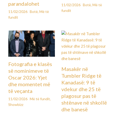
parandalohet
11/02/2026
Botë
,
Më të
fundit
11/02/2026
Botë
,
Më të
fundit
Fotografia e klasës
Masakër në
së nominimeve të
Tumbler Ridge të
Oscar 2026: Yjet
Kanadasë: 9 të
dhe momentet më
vdekur dhe 25 të
të veçanta
plagosur pas të
11/02/2026
Më të fundit
,
shtënave në shkollë
Showbizz
dhe banesë