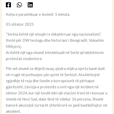
Koha e parashikuar e leximit: 5 minuta
05 shtator 2025
“Serbia është një shoqëri e shkatërruar nga nacionalizmi”,
thotë për DW teologu dhe historiani i Beogradit, Vukashin
Miliçeviç.
Ai është një nga shumë intelektualë në Serbi që mbështesin
protestat studentore.
Për më shumë se dhjetë muaj, qindra mijëra njerëz kanë dalë
në rrugë në pothuajse çdo qytet të Serbisë. Ata kërkojnë
zgjedhje të reja dhe fundin e korrupsionit të përhapur
gjerësisht. Lëvizja e protestës u nxit nga një incident në
nëntor 2024, kur një tendë mbi një stacion treni të rinovuar u
shemb në Novi Sad, duke lënë të vdekur 16 persona. Shumë
banorë akuzojnë zyrtarët shtetërorë se janë bashkëfajtor në
aksident.