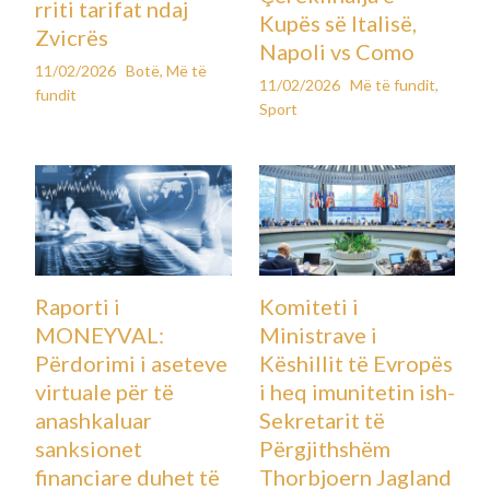
rriti tarifat ndaj
Kupës së Italisë,
Zvicrës
Napoli vs Como
11/02/2026
Botë
,
Më të
11/02/2026
Më të fundit
,
fundit
Sport
Raporti i
Komiteti i
MONEYVAL:
Ministrave i
Përdorimi i aseteve
Këshillit të Evropës
virtuale për të
i heq imunitetin ish-
anashkaluar
Sekretarit të
sanksionet
Përgjithshëm
financiare duhet të
Thorbjoern Jagland