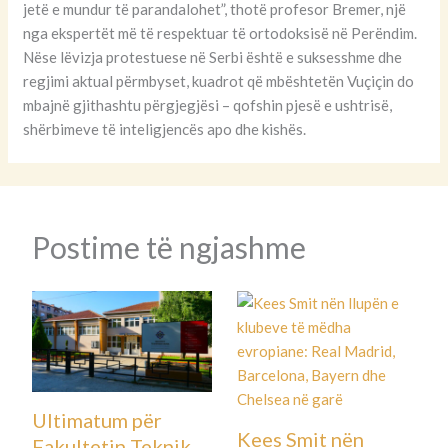
jetë e mundur të parandalohet”, thotë profesor Bremer, një
nga ekspertët më të respektuar të ortodoksisë në Perëndim.
Nëse lëvizja protestuese në Serbi është e suksesshme dhe
regjimi aktual përmbyset, kuadrot që mbështetën Vuçiçin do
mbajnë gjithashtu përgjegjësi – qofshin pjesë e ushtrisë,
shërbimeve të inteligjencës apo dhe kishës.
Postime të ngjashme
Ultimatum për
Kees Smit nën
Fakultetin Teknik