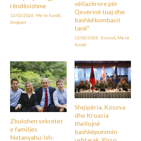
vëllazërore për
rëndësishme
Qeverinë tuaj dhe
12/02/2026
Më të fundit
,
bashkëkombasit
Shqipëri
tanë”
12/02/2026
Kosovë
,
Më të
fundit
Shqipëria, Kosova
dhe Kroacia
Zbulohen sekretet
thellojnë
e familjes
bashkëpunimin
Netanyahu: Ish-
ushtarak ;Pirro