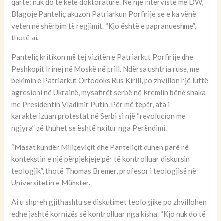
qartë: nuk do të ketë doktoraturë. Në një intervistë me DW,
Blagoje Panteliç akuzon Patriarkun Porfirije se e ka vënë
veten në shërbim të regjimit. “Kjo është e papranueshme”,
thotë ai.
Panteliç kritikon më tej vizitën e Patriarkut Porfirije dhe
Peshkopit Irinej në Moskë në prill. Ndërsa ushtria ruse, me
bekimin e Patriarkut Ortodoks Rus Kirill, po zhvillon një luftë
agresioni në Ukrainë, mysafirët serbë në Kremlin bënë shaka
me Presidentin Vladimir Putin. Për më tepër, ata i
karakterizuan protestat në Serbi si një “revolucion me
ngjyra” që thuhet se është nxitur nga Perëndimi.
“Masat kundër Miliçeviçit dhe Panteliçit duhen parë në
kontekstin e një përpjekjeje për të kontrolluar diskursin
teologjik”, thotë Thomas Bremer, profesor i teologjisë në
Universitetin e Münster.
Ai u shpreh gjithashtu se diskutimet teologjike po zhvillohen
edhe jashtë kornizës së kontrolluar nga kisha. “Kjo nuk do të