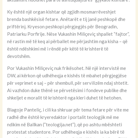
Ky është një organ kishtar që zgjidh mosmarrëveshjet
brenda bashkësisë fetare. Anëtarët e tij janë peshkopë dhe
priftërinj. Kryeson peshkopi përgjegjës për Beogradin,
Patriarku Porfirije. Nëse Vukashin Miliçeviç shpallet “fajtor”,
në rastin më të keq ai përballet me përjashtim nga kisha – që
është ndëshkimi më i rëndë për këtë të krishterë të
devotshëm.
Por Vukashin Miliçeviç nuk frikësohet. Në një intervistë me
DW, ai kërkon që udhëheqja e kishës të mbahet përgjegjëse
për veprimet e saj – për shembull, për servilizëm ndaj shtetit.
Ai vazhdon duke thënë se përvetësimi i fondeve publike dhe
shkeljet e moralit të krishterë nga kleri duhet të hetohen.
Blagoje Panteliç, i cili ka shkruar për tema fetare për vite me
radhë dhe është kryeredaktor i portalit teologjik më me
ndikim në Ballkan (“teologija.net”), që po ashtu mbështeti
protestat studentore. Por udhëheqja e kishës ia ka bërë të