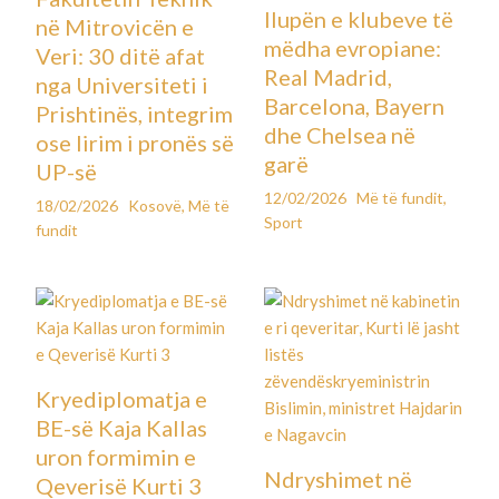
llupën e klubeve të
në Mitrovicën e
mëdha evropiane:
Veri: 30 ditë afat
Real Madrid,
nga Universiteti i
Barcelona, Bayern
Prishtinës, integrim
dhe Chelsea në
ose lirim i pronës së
garë
UP-së
12/02/2026
Më të fundit
,
18/02/2026
Kosovë
,
Më të
Sport
fundit
Kryediplomatja e
BE-së Kaja Kallas
uron formimin e
Ndryshimet në
Qeverisë Kurti 3