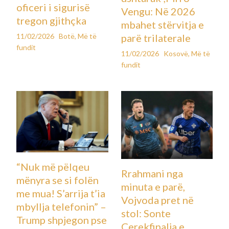
oficeri i sigurisë
Vengu: Në 2026
tregon gjithçka
mbahet stërvitja e
11/02/2026
Botë
,
Më të
parë trilaterale
fundit
11/02/2026
Kosovë
,
Më të
fundit
“Nuk më pëlqeu
Rrahmani nga
mënyra se si folën
minuta e parë,
me mua! S’arrija t’ia
Vojvoda pret në
mbyllja telefonin” –
stol: Sonte
Trump shpjegon pse
Çerekfinalja e