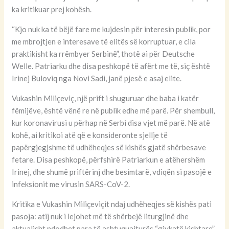
ka kritikuar prej kohësh.
“Kjo nuk ka të bëjë fare me kujdesin për interesin publik, por
me mbrojtjen e interesave të elitës së korruptuar, e cila
praktikisht ka rrëmbyer Serbinë”, thotë ai për Deutsche
Welle. Patriarku dhe disa peshkopë të afërt me të, siç është
Irinej Buloviq nga Novi Sadi, janë pjesë e asaj elite.
Vukashin Miliçeviç, një prift i shuguruar dhe baba i katër
fëmijëve, është vënë re në publik edhe më parë. Për shembull,
kur koronavirusi u përhap në Serbi disa vjet më parë. Në atë
kohë, ai kritikoi atë që e konsideronte sjellje të
papërgjegjshme të udhëheqjes së kishës gjatë shërbesave
fetare. Disa peshkopë, përfshirë Patriarkun e atëhershëm
Irinej, dhe shumë priftërinj dhe besimtarë, vdiqën si pasojë e
infeksionit me virusin SARS-CoV-2.
Kritika e Vukashin Miliçeviçit ndaj udhëheqjes së kishës pati
pasoja: atij nuk i lejohet më të shërbejë liturgjinë dhe
aktualisht ndodhet para të ashtuquajturës “gjykatë kishtare”.