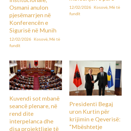
Osmani anulon
12/02/2026
Kosovë
,
Më të
fundit
pjesëmarrjen në
Konferencën e
Sigurisë në Munih
12/02/2026
Kosovë
,
Më të
fundit
Kuvendi sot mbanë
Presidenti Begaj
seancë plenare, në
uron Kurtin për
rend dite
krijimin e Qeverisë:
interpelanca dhe
“Mbështetje
disa projektligje të