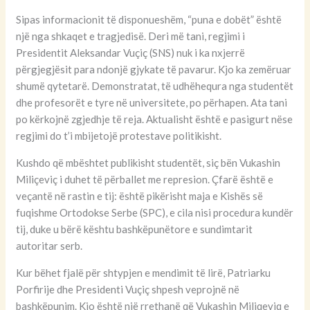
Sipas informacionit të disponueshëm, “puna e dobët” është
një nga shkaqet e tragjedisë. Deri më tani, regjimi i
Presidentit Aleksandar Vuçiç (SNS) nuk i ka nxjerrë
përgjegjësit para ndonjë gjykate të pavarur. Kjo ka zemëruar
shumë qytetarë. Demonstratat, të udhëhequra nga studentët
dhe profesorët e tyre në universitete, po përhapen. Ata tani
po kërkojnë zgjedhje të reja. Aktualisht është e pasigurt nëse
regjimi do t’i mbijetojë protestave politikisht.
Kushdo që mbështet publikisht studentët, siç bën Vukashin
Miliçeviç i duhet të përballet me represion. Çfarë është e
veçantë në rastin e tij: është pikërisht maja e Kishës së
fuqishme Ortodokse Serbe (SPC), e cila nisi procedura kundër
tij, duke u bërë kështu bashkëpunëtore e sundimtarit
autoritar serb.
Kur bëhet fjalë për shtypjen e mendimit të lirë, Patriarku
Porfirije dhe Presidenti Vuçiç shpesh veprojnë në
bashkëpunim. Kjo është një rrethanë që Vukashin Miliqeviq e