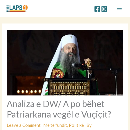
Skip
to
content
Analiza e DW/ A po bëhet
Patriarkana vegël e Vuçiçit?
Leave a Comment
Më të fundit
,
Politikë
By