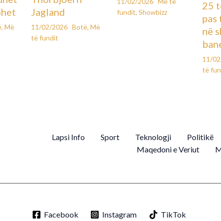
11/02/2026
Më të
25 t
Jagland
ohet
fundit
,
Showbizz
pas 
11/02/2026
Botë
,
Më
ë
,
Më
në s
të fundit
ban
11/0
të fun
Lapsi Info
Sport
Teknologji
Politikë
Maqedoni e Veriut
M
Facebook
Instagram
TikTok