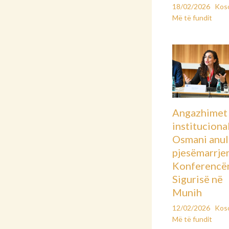
18/02/2026
Kos
Më të fundit
Angazhimet
instituciona
Osmani anu
pjesëmarrje
Konferencë
Sigurisë në
Munih
12/02/2026
Kos
Më të fundit