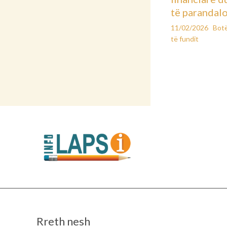
të parandal
11/02/2026
Bot
të fundit
Rreth nesh