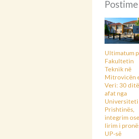
Postime
Ultimatum p
Fakultetin
Teknik në
Mitrovicën 
Veri: 30 dit
afat nga
Universiteti 
Prishtinës,
integrim os
lirim i pronë
UP-së