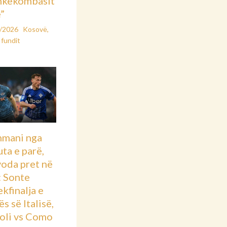
hkëkombasit
”
2/2026
Kosovë
,
 fundit
hmani nga
ta e parë,
voda pret në
: Sonte
kfinalja e
s së Italisë,
oli vs Como