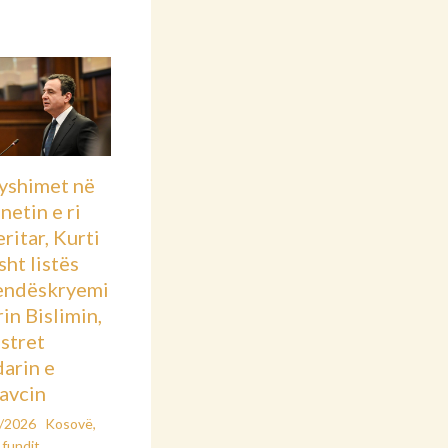
yshimet në
netin e ri
ritar, Kurti
asht listës
endëskryemi
rin Bislimin,
stret
arin e
avcin
2/2026
Kosovë
,
 fundit