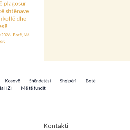
ë plagosur
të shtënave
hkollë dhe
esë
2/2026
Botë
,
Më
dit
Kosovë
Shëndetësi
Shqipëri
Botë
al i Zi
Më të fundit
Kontakti