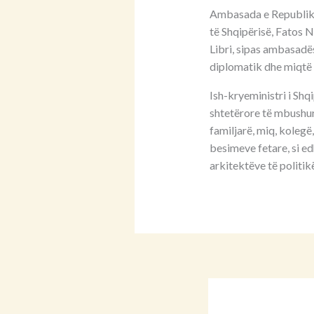
Ambasada e Republikës 
të Shqipërisë, Fatos 
Libri, sipas ambasadës
diplomatik dhe miqtë 
Ish-kryeministri i Shq
shtetërore të mbushu
familjarë, miq, kolegë
besimeve fetare, si ed
arkitektëve të politi