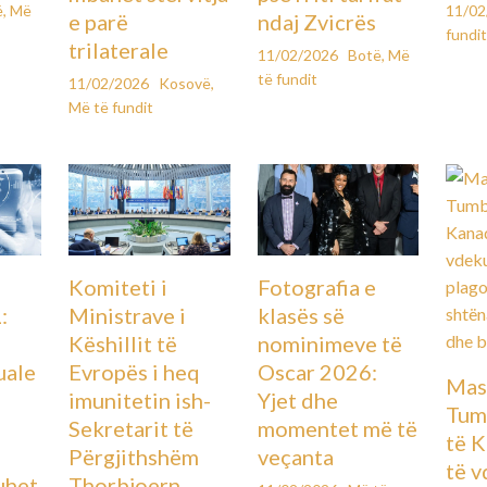
ë
,
Më
11/0
e parë
ndaj Zvicrës
fundi
trilaterale
11/02/2026
Botë
,
Më
të fundit
11/02/2026
Kosovë
,
Më të fundit
Komiteti i
Fotografia e
Ministrave i
:
klasës së
Këshillit të
nominimeve të
Evropës i heq
uale
Oscar 2026:
Mas
imunitetin ish-
Yjet dhe
Tum
Sekretarit të
momentet më të
të K
Përgjithshëm
veçanta
të 
Thorbjoern
uhet