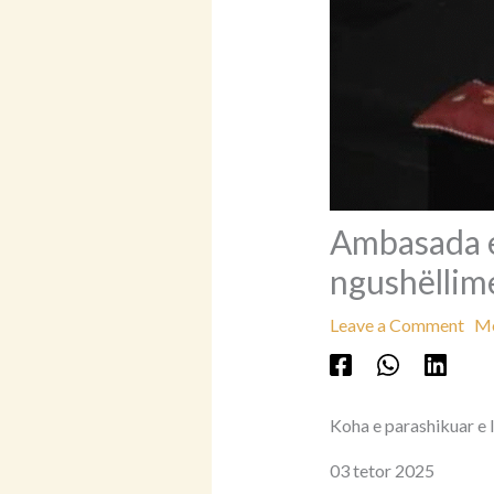
Ambasada e 
ngushëllim
Leave a Comment
Më
Koha e parashikuar e l
03 tetor 2025