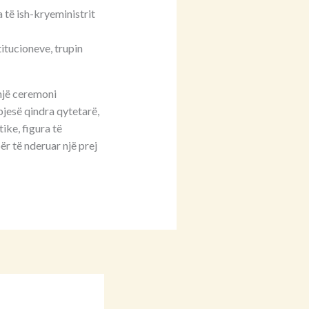
 të ish-kryeministrit
titucioneve, trupin
 një ceremoni
jesë qindra qytetarë,
ike, figura të
ër të nderuar një prej