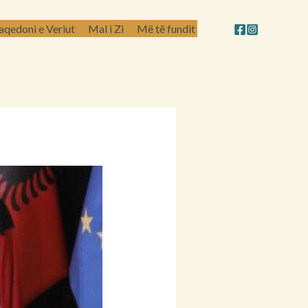
qedoni e Veriut
Mal i Zi
Më të fundit