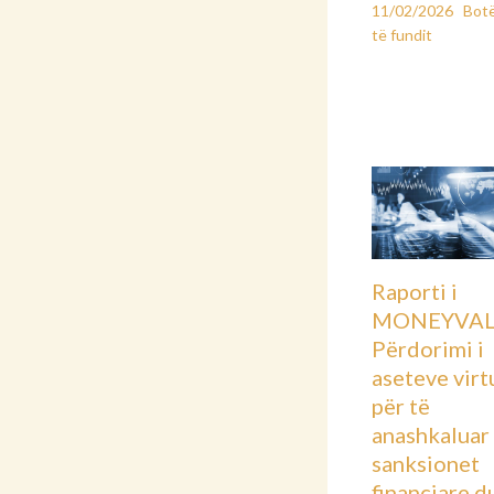
11/02/2026
Bot
të fundit
Raporti i
MONEYVAL
Përdorimi i
aseteve virt
për të
anashkaluar
sanksionet
financiare d