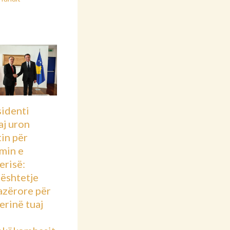
sidenti
aj uron
in për
imin e
erisë:
ështetje
azërore për
rinë tuaj