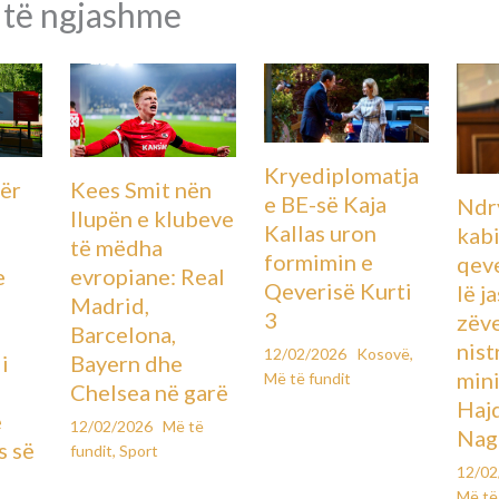
 të ngjashme
Kryediplomatja
ër
Kees Smit nën
e BE-së Kaja
Ndr
llupën e klubeve
Kallas uron
kabi
të mëdha
formimin e
qeve
e
evropiane: Real
Qeverisë Kurti
lë j
ë
Madrid,
3
zëv
Barcelona,
nist
12/02/2026
Kosovë
,
i
Bayern dhe
mini
Më të fundit
Chelsea në garë
Hajd
e
12/02/2026
Më të
Nag
s së
fundit
,
Sport
12/0
Më të