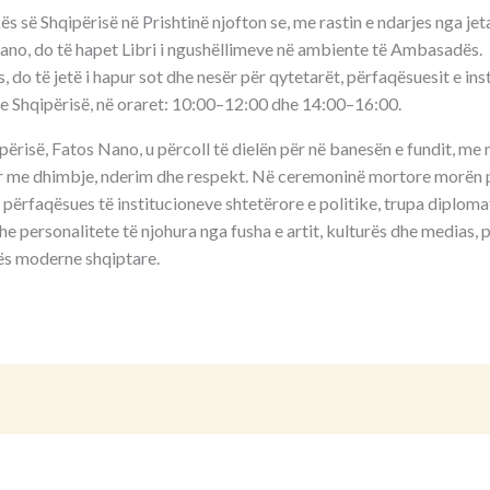
së Shqipërisë në Prishtinë njofton se, me rastin e ndarjes nga jeta
Nano, do të hapet Libri i ngushëllimeve në ambiente të Ambasadës.
, do të jetë i hapur sot dhe nesër për qytetarët, përfaqësuesit e ins
e Shqipërisë, në oraret: 10:00–12:00 dhe 14:00–16:00.
ipërisë, Fatos Nano, u përcoll të dielën për në banesën e fundit, me
r me dhimbje, nderim dhe respekt. Në ceremoninë mortore morën p
, përfaqësues të institucioneve shtetërore e politike, trupa diplomat
he personalitete të njohura nga fusha e artit, kulturës dhe medias, p
kës moderne shqiptare.