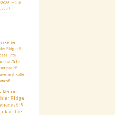
2/2026
Më të
t
,
Sport
akër në
bler Ridge
anadasë: 9
vdekur dhe