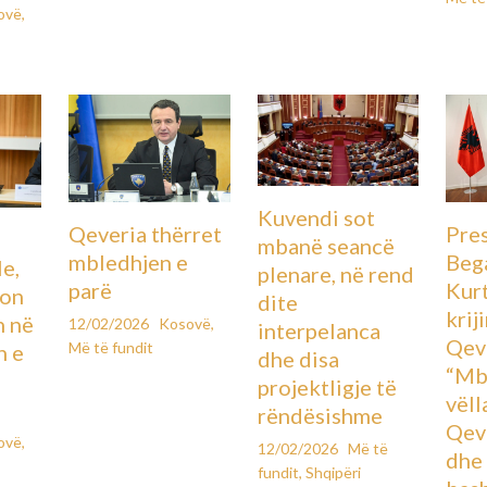
ovë
,
Kuvendi sot
Pre
Qeveria thërret
mbanë seancë
Beg
mbledhjen e
le,
plenare, në rend
Kurt
parë
lon
dite
krij
n në
12/02/2026
Kosovë
,
interpelanca
Qev
Më të fundit
n e
dhe disa
“Mb
projektligje të
vëll
rëndësishme
Qeve
ovë
,
12/02/2026
Më të
dhe
fundit
,
Shqipëri