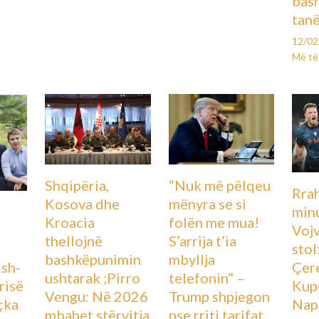
bas
tanë
12/0
Më të
Shqipëria,
“Nuk më pëlqeu
Rra
Kosova dhe
mënyra se si
minu
Kroacia
folën me mua!
Voj
thellojnë
S’arrija t’ia
stol
bashkëpunimin
mbyllja
Ish-
Çere
ushtarak ;Pirro
telefonin” –
urisë
Kupë
Vengu: Në 2026
Trump shpjegon
çka
Nap
mbahet stërvitja
pse rriti tarifat