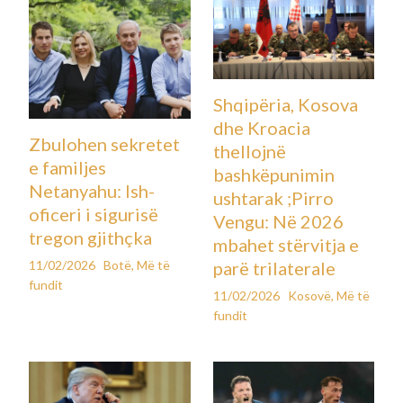
Shqipëria, Kosova
dhe Kroacia
Zbulohen sekretet
thellojnë
e familjes
bashkëpunimin
Netanyahu: Ish-
ushtarak ;Pirro
oficeri i sigurisë
Vengu: Në 2026
tregon gjithçka
mbahet stërvitja e
11/02/2026
Botë
,
Më të
parë trilaterale
fundit
11/02/2026
Kosovë
,
Më të
fundit