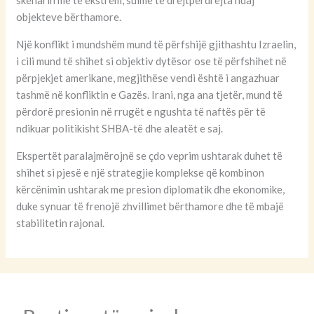
skenarin më të ekstrem, sulme të drejtpërdrejta ndaj
objekteve bërthamore.
Një konflikt i mundshëm mund të përfshijë gjithashtu Izraelin,
i cili mund të shihet si objektiv dytësor ose të përfshihet në
përpjekjet amerikane, megjithëse vendi është i angazhuar
tashmë në konfliktin e Gazës. Irani, nga ana tjetër, mund të
përdorë presionin në rrugët e ngushta të naftës për të
ndikuar politikisht SHBA-të dhe aleatët e saj.
Ekspertët paralajmërojnë se çdo veprim ushtarak duhet të
shihet si pjesë e një strategjie komplekse që kombinon
kërcënimin ushtarak me presion diplomatik dhe ekonomike,
duke synuar të frenojë zhvillimet bërthamore dhe të mbajë
stabilitetin rajonal.