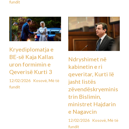
fundit
Kryediplomatja e
BE-së Kaja Kallas
Ndryshimet në
uron formimin e
kabinetin e ri
Qeverisë Kurti 3
qeveritar, Kurti lë
12/02/2026
Kosovë
,
Më të
jasht listës
fundit
zëvendëskryeminis
trin Bislimin,
ministret Hajdarin
e Nagavcin
12/02/2026
Kosovë
,
Më të
fundit