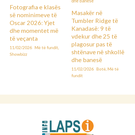
Fotografia e klasës
Masakër në
së nominimeve të
Tumbler Ridge të
Oscar 2026: Yjet
Kanadasë: 9 të
dhe momentet më
vdekur dhe 25 të
të veçanta
plagosur pas të
11/02/2026
Më të fundit
,
shtënave në shkollë
Showbizz
dhe banesë
11/02/2026
Botë
,
Më të
fundit