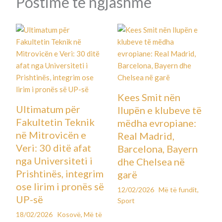
Postime të ngjashme
Kees Smit nën
Ultimatum për
llupën e klubeve të
Fakultetin Teknik
mëdha evropiane:
në Mitrovicën e
Real Madrid,
Veri: 30 ditë afat
Barcelona, Bayern
nga Universiteti i
dhe Chelsea në
Prishtinës, integrim
garë
ose lirim i pronës së
12/02/2026
Më të fundit
,
UP-së
Sport
18/02/2026
Kosovë
,
Më të