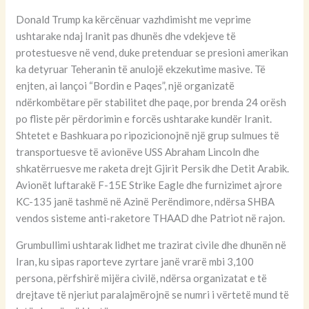
Donald Trump ka kërcënuar vazhdimisht me veprime
ushtarake ndaj Iranit pas dhunës dhe vdekjeve të
protestuesve në vend, duke pretenduar se presioni amerikan
ka detyruar Teheranin të anulojë ekzekutime masive. Të
enjten, ai lançoi “Bordin e Paqes”, një organizatë
ndërkombëtare për stabilitet dhe paqe, por brenda 24 orësh
po fliste për përdorimin e forcës ushtarake kundër Iranit.
Shtetet e Bashkuara po ripozicionojnë një grup sulmues të
transportuesve të avionëve USS Abraham Lincoln dhe
shkatërruesve me raketa drejt Gjirit Persik dhe Detit Arabik.
Avionët luftarakë F-15E Strike Eagle dhe furnizimet ajrore
KC-135 janë tashmë në Azinë Perëndimore, ndërsa SHBA
vendos sisteme anti-raketore THAAD dhe Patriot në rajon.
Grumbullimi ushtarak lidhet me trazirat civile dhe dhunën në
Iran, ku sipas raporteve zyrtare janë vrarë mbi 3,100
persona, përfshirë mijëra civilë, ndërsa organizatat e të
drejtave të njeriut paralajmërojnë se numri i vërtetë mund të