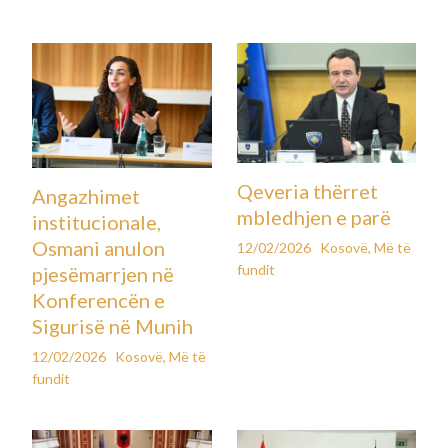
Qeveria thërret
Angazhimet
mbledhjen e parë
institucionale,
Osmani anulon
12/02/2026
Kosovë
,
Më të
fundit
pjesëmarrjen në
Konferencën e
Sigurisë në Munih
12/02/2026
Kosovë
,
Më të
fundit