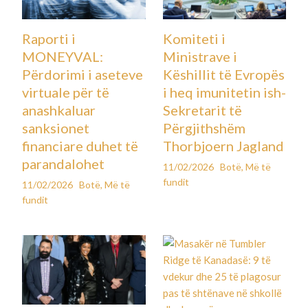
Raporti i
Komiteti i
MONEYVAL:
Ministrave i
Përdorimi i aseteve
Këshillit të Evropës
virtuale për të
i heq imunitetin ish-
anashkaluar
Sekretarit të
sanksionet
Përgjithshëm
financiare duhet të
Thorbjoern Jagland
parandalohet
11/02/2026
Botë
,
Më të
fundit
11/02/2026
Botë
,
Më të
fundit