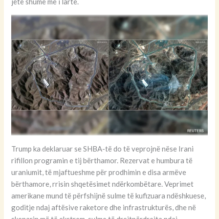
jetë shumë më i lartë.
Trump ka deklaruar se SHBA-të do të veprojnë nëse Irani
rifillon programin e tij bërthamor. Rezervat e humbura të
uraniumit, të mjaftueshme për prodhimin e disa armëve
bërthamore, rrisin shqetësimet ndërkombëtare. Veprimet
amerikane mund të përfshijnë sulme të kufizuara ndëshkuese,
goditje ndaj aftësive raketore dhe infrastrukturës, dhe në