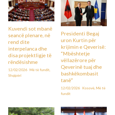
Kuvendi sot mbanë
Presidenti Begaj
seancë plenare, në
uron Kurtin për
rend dite
krijimin e Qeverisë:
interpelanca dhe
“Mbështetje
disa projektligje të
vëllazërore për
rëndësishme
Qeverinë tuaj dhe
12/02/2026
Më të fundit
,
bashkëkombasit
Shqipëri
tanë”
12/02/2026
Kosovë
,
Më të
fundit