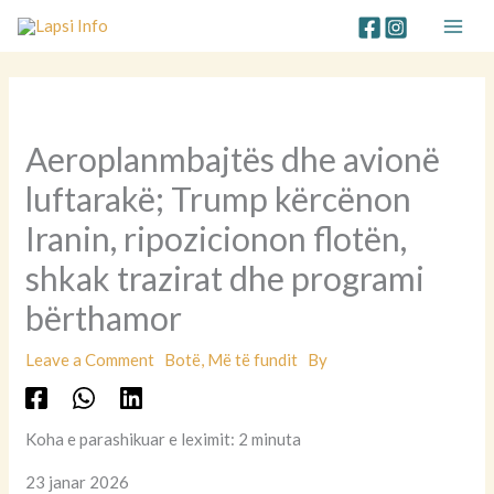
Skip
to
content
Aeroplanmbajtës dhe avionë
luftarakë; Trump kërcënon
Iranin, ripozicionon flotën,
shkak trazirat dhe programi
bërthamor
Leave a Comment
Botë
,
Më të fundit
By
Koha e parashikuar e leximit: 2 minuta
23 janar 2026