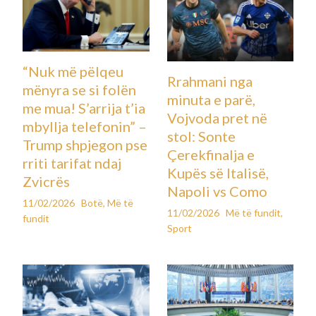
“Nuk më pëlqeu
Rrahmani nga
mënyra se si folën
minuta e parë,
me mua! S’arrija t’ia
Vojvoda pret në
mbyllja telefonin” –
stol: Sonte
Trump shpjegon pse
Çerekfinalja e
rriti tarifat ndaj
Kupës së Italisë,
Zvicrës
Napoli vs Como
11/02/2026
Botë
,
Më të
11/02/2026
Më të fundit
,
fundit
Sport