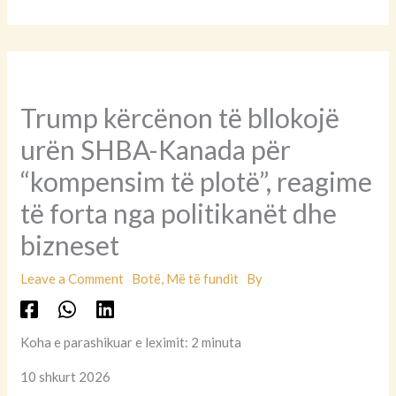
Trump kërcënon të bllokojë
urën SHBA-Kanada për
“kompensim të plotë”, reagime
të forta nga politikanët dhe
bizneset
Leave a Comment
Botë
,
Më të fundit
By
Koha e parashikuar e leximit: 2 minuta
10 shkurt 2026