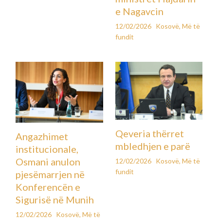
e Nagavcin
12/02/2026
Kosovë
,
Më të
fundit
Qeveria thërret
Angazhimet
mbledhjen e parë
institucionale,
Osmani anulon
12/02/2026
Kosovë
,
Më të
fundit
pjesëmarrjen në
Konferencën e
Sigurisë në Munih
12/02/2026
Kosovë
,
Më të