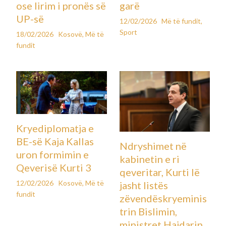
ose lirim i pronës së
garë
UP-së
12/02/2026
Më të fundit
,
Sport
18/02/2026
Kosovë
,
Më të
fundit
Kryediplomatja e
BE-së Kaja Kallas
Ndryshimet në
uron formimin e
kabinetin e ri
Qeverisë Kurti 3
qeveritar, Kurti lë
12/02/2026
Kosovë
,
Më të
jasht listës
fundit
zëvendëskryeminis
trin Bislimin,
ministret Hajdarin