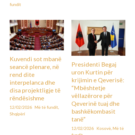
fundit
Kuvendi sot mbanë
Presidenti Begaj
seancë plenare, në
uron Kurtin për
rend dite
krijimin e Qeverisë:
interpelanca dhe
“Mbështetje
disa projektligje të
vëllazërore për
rëndësishme
Qeverinë tuaj dhe
12/02/2026
Më të fundit
,
bashkëkombasit
Shqipëri
tanë”
12/02/2026
Kosovë
,
Më të
fundit