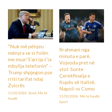
“Nuk më pëlqeu
Rrahmani nga
mënyra se si folën
minuta e parë,
me mua! S’arrija t’ia
Vojvoda pret në
mbyllja telefonin” –
stol: Sonte
Trump shpjegon pse
Çerekfinalja e
rriti tarifat ndaj
Kupës së Italisë,
Zvicrës
Napoli vs Como
11/02/2026
Botë
,
Më të
11/02/2026
Më të fundit
,
fundit
Sport