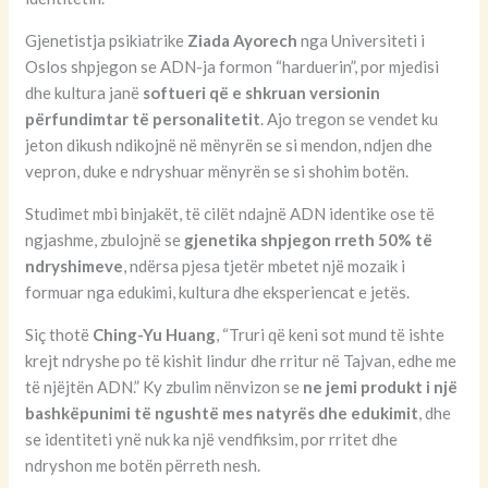
Gjenetistja psikiatrike
Ziada Ayorech
nga Universiteti i
Oslos shpjegon se ADN-ja formon “harduerin”, por mjedisi
dhe kultura janë
softueri që e shkruan versionin
përfundimtar të personalitetit
. Ajo tregon se vendet ku
jeton dikush ndikojnë në mënyrën se si mendon, ndjen dhe
vepron, duke e ndryshuar mënyrën se si shohim botën.
Studimet mbi binjakët, të cilët ndajnë ADN identike ose të
ngjashme, zbulojnë se
gjenetika shpjegon rreth 50% të
ndryshimeve
, ndërsa pjesa tjetër mbetet një mozaik i
formuar nga edukimi, kultura dhe eksperiencat e jetës.
Siç thotë
Ching-Yu Huang
, “Truri që keni sot mund të ishte
krejt ndryshe po të kishit lindur dhe rritur në Tajvan, edhe me
të njëjtën ADN.” Ky zbulim nënvizon se
ne jemi produkt i një
bashkëpunimi të ngushtë mes natyrës dhe edukimit
, dhe
se identiteti ynë nuk ka një vendfiksim, por rritet dhe
ndryshon me botën përreth nesh.