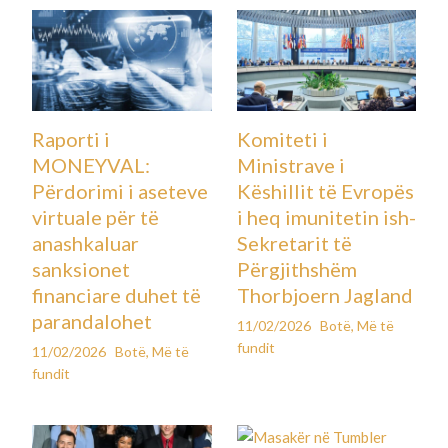
Raporti i
Komiteti i
MONEYVAL:
Ministrave i
Përdorimi i aseteve
Këshillit të Evropës
virtuale për të
i heq imunitetin ish-
anashkaluar
Sekretarit të
sanksionet
Përgjithshëm
financiare duhet të
Thorbjoern Jagland
parandalohet
11/02/2026
Botë
,
Më të
fundit
11/02/2026
Botë
,
Më të
fundit