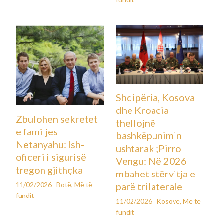
Shqipëria, Kosova
dhe Kroacia
Zbulohen sekretet
thellojnë
e familjes
bashkëpunimin
Netanyahu: Ish-
ushtarak ;Pirro
oficeri i sigurisë
Vengu: Në 2026
tregon gjithçka
mbahet stërvitja e
11/02/2026
Botë
,
Më të
parë trilaterale
fundit
11/02/2026
Kosovë
,
Më të
fundit