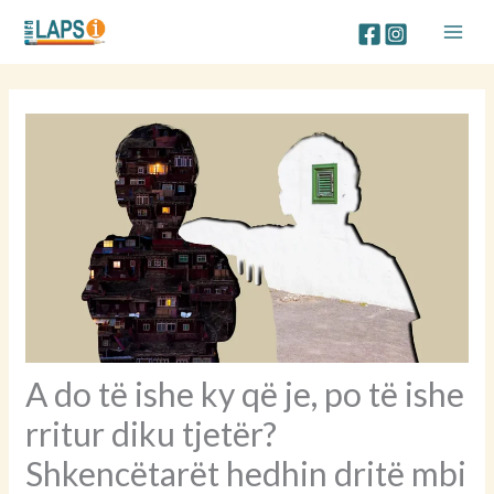
Skip
to
content
A do të ishe ky që je, po të ishe
rritur diku tjetër?
Shkencëtarët hedhin dritë mbi