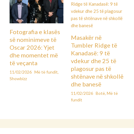
Fotografia e klasës
Masakër në
së nominimeve të
Tumbler Ridge të
Oscar 2026: Yjet
Kanadasë: 9 të
dhe momentet më
vdekur dhe 25 të
të veçanta
plagosur pas të
11/02/2026
Më të fundit
,
shtënave në shkollë
Showbizz
dhe banesë
11/02/2026
Botë
,
Më të
fundit