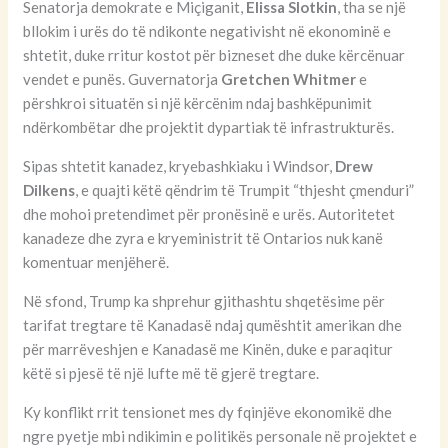
Senatorja demokrate e Miçiganit,
Elissa Slotkin
, tha se një
bllokim i urës do të ndikonte negativisht në ekonominë e
shtetit, duke rritur kostot për bizneset dhe duke kërcënuar
vendet e punës. Guvernatorja
Gretchen Whitmer
e
përshkroi situatën si një kërcënim ndaj bashkëpunimit
ndërkombëtar dhe projektit dypartiak të infrastrukturës.
Sipas shtetit kanadez, kryebashkiaku i Windsor,
Drew
Dilkens
, e quajti këtë qëndrim të Trumpit “thjesht çmenduri”
dhe mohoi pretendimet për pronësinë e urës. Autoritetet
kanadeze dhe zyra e kryeministrit të Ontarios nuk kanë
komentuar menjëherë.
Në sfond, Trump ka shprehur gjithashtu shqetësime për
tarifat tregtare të Kanadasë ndaj qumështit amerikan dhe
për marrëveshjen e Kanadasë me Kinën, duke e paraqitur
këtë si pjesë të një lufte më të gjerë tregtare.
Ky konflikt rrit tensionet mes dy fqinjëve ekonomikë dhe
ngre pyetje mbi ndikimin e politikës personale në projektet e