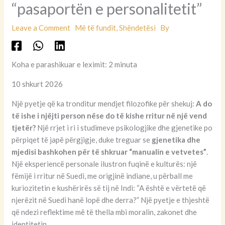
“pasaportën e personalitetit”
Leave a Comment
Më të fundit
,
Shëndetësi
By
Koha e parashikuar e leximit: 2 minuta
10 shkurt 2026
Një pyetje që ka tronditur mendjet filozofike për shekuj:
A do
të ishe i njëjti person nëse do të kishe rritur në një vend
tjetër?
Një rrjet i ri i studimeve psikologjike dhe gjenetike po
përpiqet të japë përgjigje, duke treguar se
gjenetika dhe
mjedisi bashkohen për të shkruar “manualin e vetvetes”
.
Një eksperiencë personale ilustron fuqinë e kulturës: një
fëmijë i rritur në Suedi, me origjinë indiane, u përball me
kuriozitetin e kushërirës së tij në Indi: “A është e vërtetë që
njerëzit në Suedi hanë lopë dhe derra?” Një pyetje e thjeshtë
që ndezi reflektime më të thella mbi moralin, zakonet dhe
identitetin.