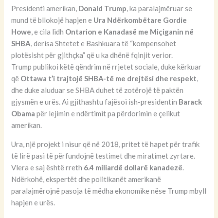
Presidenti amerikan,
Donald Trump
, ka paralajmëruar se
mund të bllokojë hapjen e
Ura Ndërkombëtare Gordie
Howe
, e cila lidh
Ontarion e Kanadasë me Miçiganin në
SHBA
, derisa Shtetet e Bashkuara të “kompensohet
plotësisht për gjithçka” që u ka dhënë fqinjit verior.
Trump publikoi këtë qëndrim në rrjetet sociale, duke kërkuar
që
Ottawa t’i trajtojë SHBA-të me drejtësi dhe respekt
,
dhe duke aluduar se SHBA duhet të zotërojë të paktën
gjysmën e urës. Ai gjithashtu fajësoi ish-presidentin
Barack
Obama
për lejimin e ndërtimit pa përdorimin e çelikut
amerikan.
Ura, një projekt i nisur që në 2018, pritet të hapet për trafik
të lirë pasi të përfundojnë testimet dhe miratimet zyrtare.
Vlera e saj është rreth
6.4 miliardë dollarë kanadezë
.
Ndërkohë, ekspertët dhe politikanët amerikanë
paralajmërojnë pasoja të mëdha ekonomike nëse Trump mbyll
hapjen e urës.