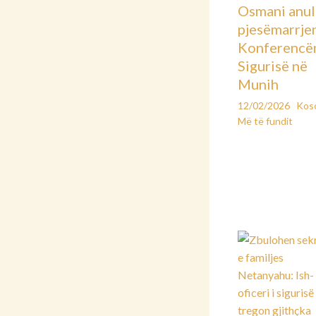
Osmani anu
pjesëmarrje
Konferencë
Sigurisë në
Munih
12/02/2026
Kos
Më të fundit