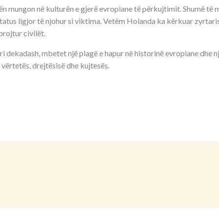
ën mungon në kulturën e gjerë evropiane të përkujtimit. Shumë të m
tatus ligjor të njohur si viktima. Vetëm Holanda ka kërkuar zyrtarisht
rojtur civilët.
ri dekadash, mbetet një plagë e hapur në historinë evropiane dhe një
 vërtetës, drejtësisë dhe kujtesës.