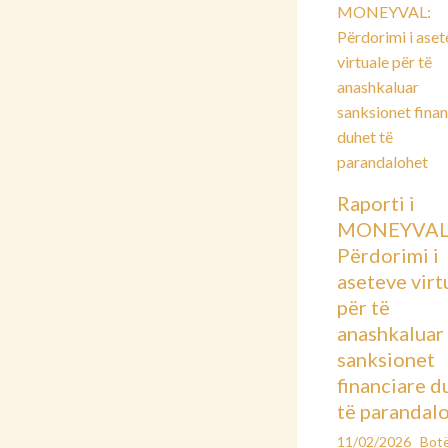
Raporti i
MONEYVAL
Përdorimi i
aseteve virt
për të
anashkaluar
sanksionet
financiare d
të parandal
11/02/2026
Bot