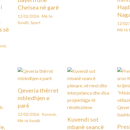
i
Hajd
Chelsea në garë
Naga
12/02/2026
Më të
e
fundit
,
Sport
12/02
s së
Më të 
ovë
,
Qeveria thërret
mbledhjen e
parë
12/02/2026
Kosovë
,
Kuvendi sot
Më të fundit
Pres
le,
mbanë seancë