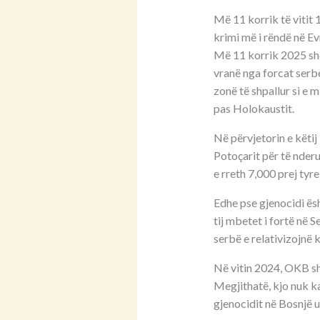
Më 11 korrik të vitit
krimi më i rëndë në Ev
Më 11 korrik 2025 shë
vranë nga forcat serb
zonë të shpallur si e
pas Holokaustit.
Në përvjetorin e këti
Potoçarit për të nderu
e rreth 7,000 prej tyre
Edhe pse gjenocidi ë
tij mbetet i fortë në
serbë e relativizojnë 
Në vitin 2024, OKB sh
Megjithatë, kjo nuk ka
gjenocidit në Bosnjë u