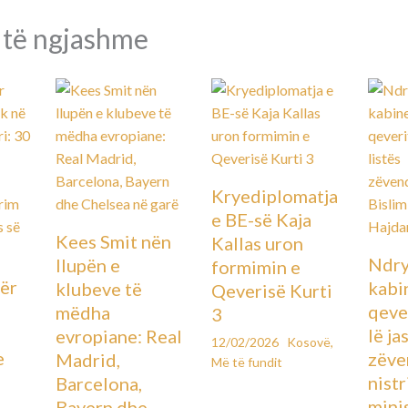
 të ngjashme
Kryediplomatja
e BE-së Kaja
Kees Smit nën
Kallas uron
Ndry
llupën e
formimin e
ër
kabin
klubeve të
Qeverisë Kurti
qever
mëdha
3
lë ja
evropiane: Real
12/02/2026
Kosovë
,
e
zëve
Madrid,
Më të fundit
ë
nistr
Barcelona,
mini
Bayern dhe