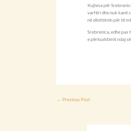
Kujtesa për Srebrenic
varfëri dhe nuk kanë s
në dështimin për të mb
Srebrenica, edhe pas t
e përkushtimit ndaj së
←
Previous Post