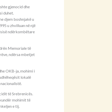
Ishte gjenocid dhe
si duhet.
dhe djem boshnjakë u
95 u zhvilluan në një
kësisë ndërkombëtare
endrën Memoriale të
arëve, ndërsa mbetjet
dhe OKB-ja, mohimi i
 udhëheqësit lokalë
nacionalistë.
idit të Srebrenicës.
i kundër mohimit të
eljen e tij.