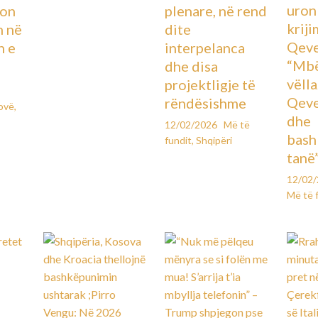
uron
lon
plenare, në rend
kriji
n në
dite
Qeve
n e
interpelanca
“Mbë
dhe disa
vëll
projektligje të
Qeve
rëndësishme
ovë
,
dhe
12/02/2026
Më të
bash
fundit
,
Shqipëri
tanë
12/02
Më të 