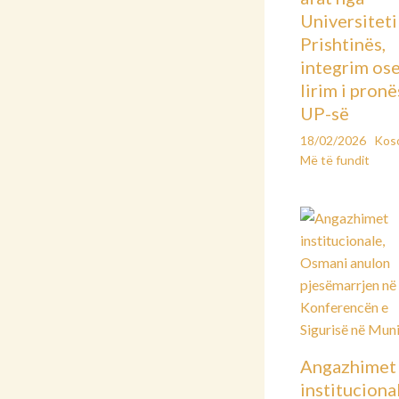
Universiteti 
Prishtinës,
integrim os
lirim i pronë
UP-së
18/02/2026
Kos
Më të fundit
Angazhimet
instituciona