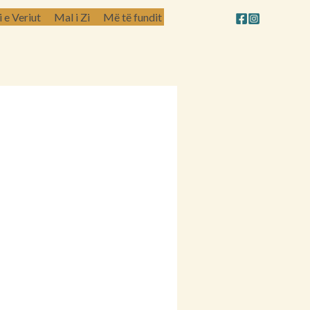
e Veriut
Mal i Zi
Më të fundit