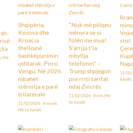
Rrah
Shqipëria,
“Nuk më pëlqeu
minu
Kosova dhe
mënyra se si
Vojv
Ish-
Kroacia
folën me mua!
stol
urisë
thellojnë
S’arrija t’ia
Çere
çka
bashkëpunimin
mbyllja
Kupës
ë
,
Më
ushtarak ;Pirro
telefonin” –
Napo
Vengu: Në 2026
Trump shpjegon
11/02
mbahet
pse rriti tarifat
fundit
,
stërvitja e parë
ndaj Zvicrës
trilaterale
11/02/2026
Botë
,
Më
të fundit
11/02/2026
Kosovë
,
Më të fundit