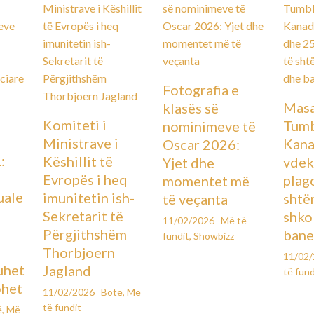
Fotografia e
Masa
klasës së
Komiteti i
Tumb
nominimeve të
Ministrave i
Kana
Oscar 2026:
:
Këshillit të
vdek
Yjet dhe
Evropës i heq
plag
momentet më
uale
imunitetin ish-
shtë
të veçanta
Sekretarit të
shko
11/02/2026
Më të
Përgjithshëm
bane
fundit
,
Showbizz
Thorbjoern
11/02
uhet
Jagland
të fund
ohet
11/02/2026
Botë
,
Më
të fundit
ë
,
Më