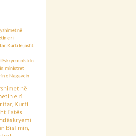
shimet në
etin e ri
itar, Kurti
sht listës
ndëskryemi
in Bislimin,
stret