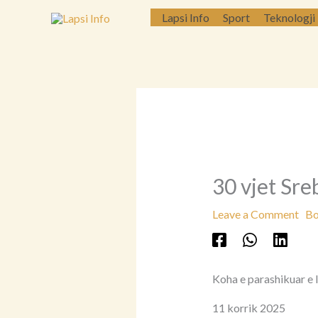
Skip
Lapsi Info
Sport
Teknologji
to
content
30 vjet Sre
Leave a Comment
Bo
Koha e parashikuar e 
11 korrik 2025