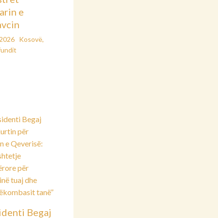
arin e
vcin
/2026
Kosovë
,
fundit
identi Begaj