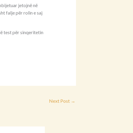
bijetuar jetojnë në
 falje për rolin e saj
 test për sinqeritetin
Next Post
→