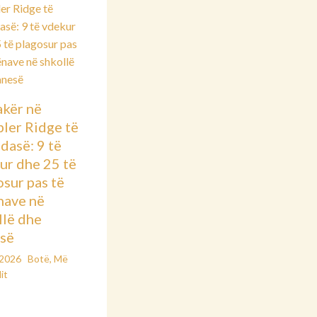
kër në
ler Ridge të
dasë: 9 të
ur dhe 25 të
osur pas të
nave në
llë dhe
së
/2026
Botë
,
Më
it