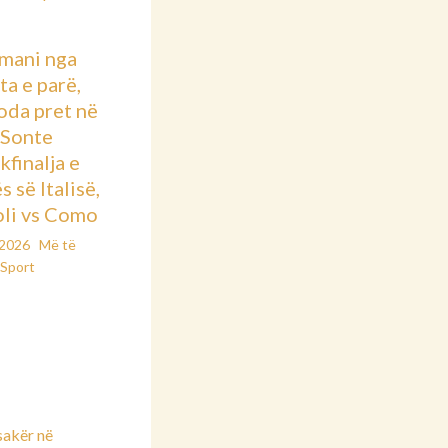
mani nga
ta e parë,
oda pret në
: Sonte
kfinalja e
 së Italisë,
li vs Como
/2026
Më të
Sport