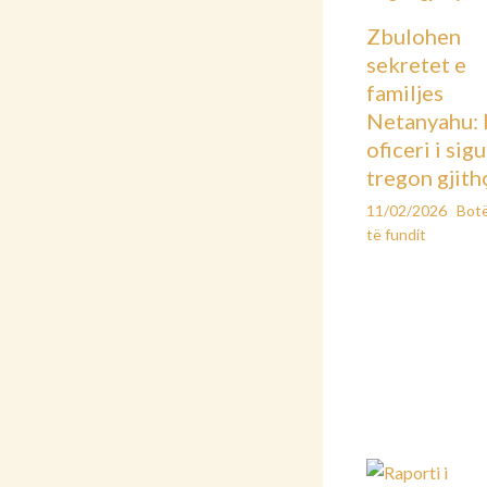
Zbulohen
sekretet e
familjes
Netanyahu: 
oficeri i sig
tregon gjith
11/02/2026
Bot
të fundit