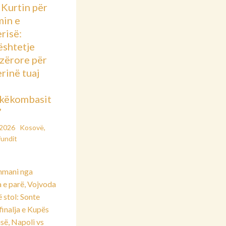
 Kurtin për
min e
risë:
shtetje
azërore për
rinë tuaj
këkombasit
”
/2026
Kosovë
,
fundit