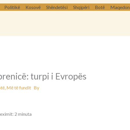
Politikë
Kosovë
Shëndetësi
Shqipëri
Botë
Maqedoni 
brenicë: turpi i Evropës
të
,
Më të fundit
By
leximit: 2 minuta