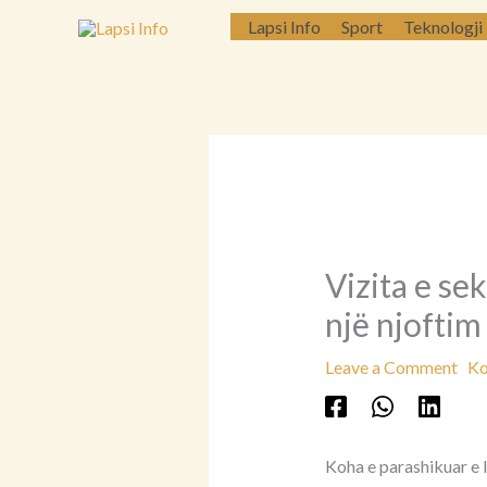
Skip
Lapsi Info
Sport
Teknologji
to
content
Vizita e se
një njoftim
Leave a Comment
Ko
Koha e parashikuar e 