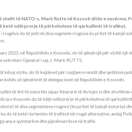
së shefit të NATO-s, Mark Rutte në Kosovë ditën e nesërme, P
të ketë ndërprerje të përkohshme të qarkullimit të trafikut.
i rrugëve do të jetë në disa segmete rrugova ku pritet të kalojë esk
re.
s 2025, në Republikën e Kosovës, do të qëndrojë për vizitë një del
 sekretari Gjeneral i saj, z. Mark RUTTE.
të kësaj vizite, do të kujdeset për ruajtjen e rendit dhe qetësisë pu
dhe kohës së qëndrimit të delegacionit në Republikën e Kosovës.
lim të lirë të eskortës sipas itinerarit të lëvizjes si dhe zhvillimin
olicia e Kosovës do të bëjë ndërprerje të përkohshme të qarkullimit 
kohore) të disa segmenteve rrugore (ku pritet të kalojë eskorta) dhe
ku do të ketë riorientim të trafikut në rrugë alternative, andaj Po
ga ana e qytetarëve dhe pjesëmarrësve në trafik.