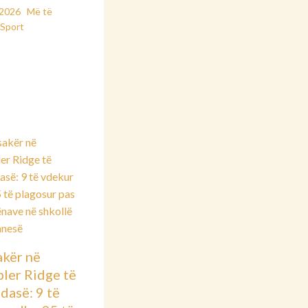
/2026
Më të
Sport
kër në
ler Ridge të
dasë: 9 të