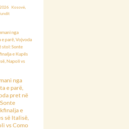
/2026
Kosovë
,
fundit
mani nga
ta e parë,
oda pret në
: Sonte
kfinalja e
 së Italisë,
li vs Como