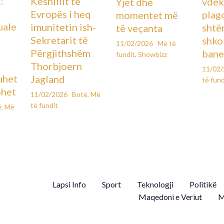
:
Këshillit të
vdek
Yjet dhe
Evropës i heq
plag
momentet më
uale
imunitetin ish-
shtë
të veçanta
Sekretarit të
shko
11/02/2026
Më të
Përgjithshëm
bane
fundit
,
Showbizz
Thorbjoern
11/02
uhet
Jagland
të fund
ohet
11/02/2026
Botë
,
Më
të fundit
ë
,
Më
Lapsi Info
Sport
Teknologji
Politikë
Maqedoni e Veriut
M