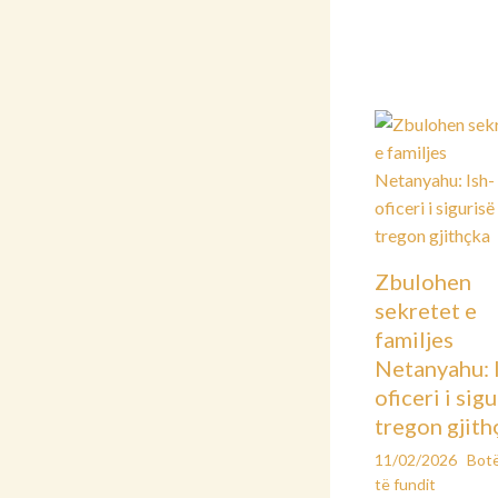
Zbulohen
sekretet e
familjes
Netanyahu: 
oficeri i sig
tregon gjith
11/02/2026
Bot
të fundit