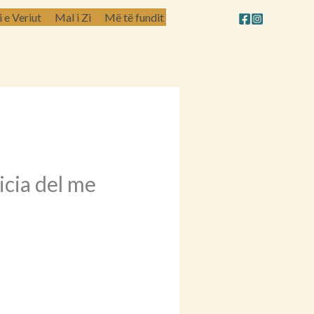
e Veriut
Mal i Zi
Më të fundit
icia del me