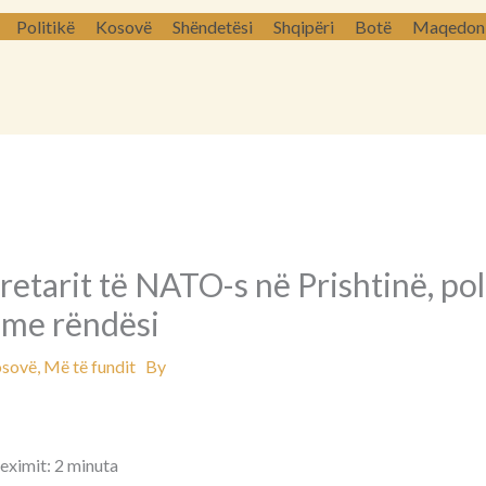
Politikë
Kosovë
Shëndetësi
Shqipëri
Botë
Maqedoni 
kretarit të NATO-s në Prishtinë, pol
 me rëndësi
sovë
,
Më të fundit
By
leximit: 2 minuta