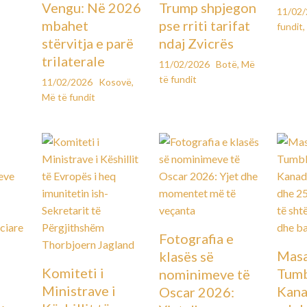
Vengu: Në 2026
Trump shpjegon
11/02
mbahet
pse rriti tarifat
fundit
,
stërvitja e parë
ndaj Zvicrës
trilaterale
11/02/2026
Botë
,
Më
të fundit
11/02/2026
Kosovë
,
Më të fundit
Fotografia e
Masa
klasës së
Komiteti i
Tumb
nominimeve të
Ministrave i
Kana
Oscar 2026: