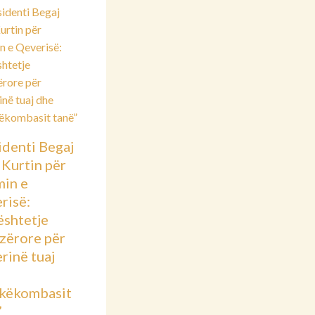
identi Begaj
 Kurtin për
min e
risë:
shtetje
azërore për
rinë tuaj
këkombasit
”