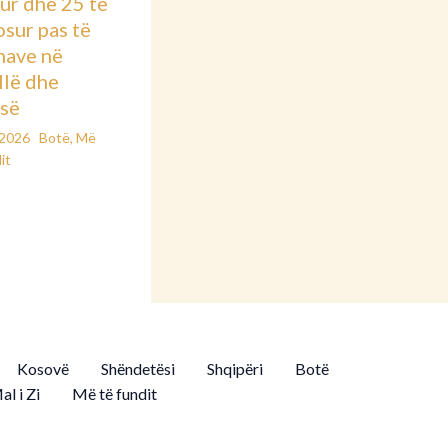
ur dhe 25 të
osur pas të
nave në
llë dhe
së
/2026
Botë
,
Më
it
Kosovë
Shëndetësi
Shqipëri
Botë
al i Zi
Më të fundit