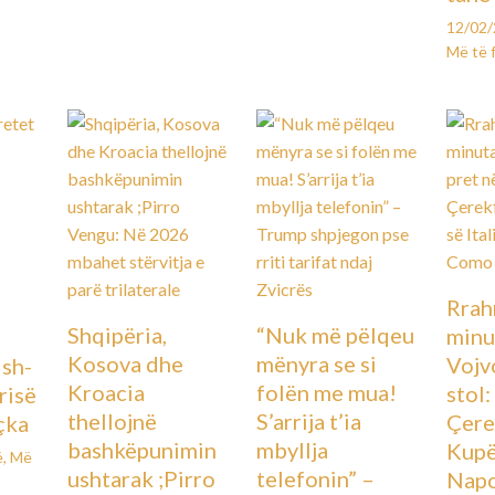
12/02
Më të 
Rrah
Shqipëria,
“Nuk më pëlqeu
minu
Kosova dhe
mënyra se si
Vojv
Ish-
Kroacia
folën me mua!
stol
urisë
thellojnë
S’arrija t’ia
Çere
çka
bashkëpunimin
mbyllja
Kupës
ë
,
Më
ushtarak ;Pirro
telefonin” –
Napo