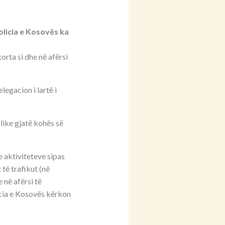
olicia e Kosovës ka
orta si dhe në afërsi
egacion i lartë i
blike gjatë kohës së
 e aktiviteteve sipas
të trafikut (në
 në afërsi të
licia e Kosovës kërkon