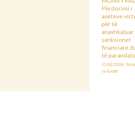
MONEYVAL
Përdorimi i
aseteve virt
për të
anashkaluar
sanksionet
financiare d
të parandal
11/02/2026
Bot
të fundit