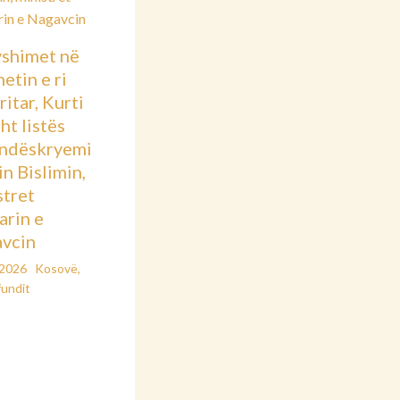
shimet në
etin e ri
itar, Kurti
sht listës
ndëskryemi
in Bislimin,
stret
arin e
vcin
/2026
Kosovë
,
fundit