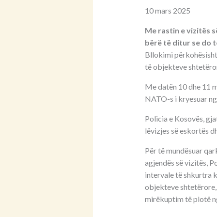
10 mars 2025
Me rastin e vizitës 
bërë të ditur se do 
Bllokimi përkohësisht 
të objekteve shtetëro
Me datën 10 dhe 11 mar
NATO-s i kryesuar nga
Policia e Kosovës, gja
lëvizjes së eskortës 
Për të mundësuar qarkul
agjendës së vizitës, P
intervale të shkurtra 
objekteve shtetërore, 
mirëkuptim të plotë n