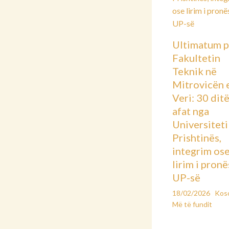
Ultimatum p
Fakultetin
Teknik në
Mitrovicën 
Veri: 30 dit
afat nga
Universiteti 
Prishtinës,
integrim os
lirim i pronë
UP-së
18/02/2026
Kos
Më të fundit