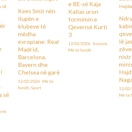
e BE-së Kaja
Kees Smit nën
Kallas uron
Ndry
llupën e
formimin e
ër
kabin
klubeve të
Qeverisë Kurti
qever
mëdha
3
lë ja
evropiane: Real
12/02/2026
Kosovë
,
e
zëve
Madrid,
Më të fundit
ë
nistr
Barcelona,
mini
Bayern dhe
i
Hajd
Chelsea në garë
Naga
12/02/2026
Më të
e
fundit
,
Sport
12/02
s së
Më të 
ovë
,