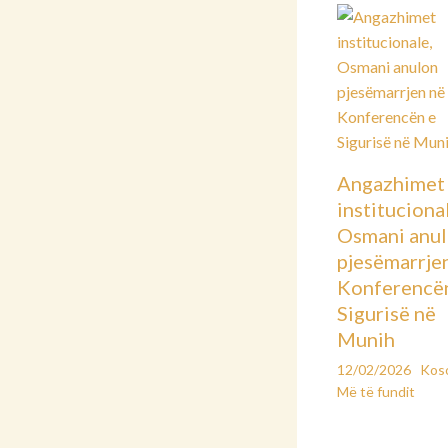
Angazhimet
instituciona
Osmani anu
pjesëmarrje
Konferencë
Sigurisë në
Munih
12/02/2026
Kos
Më të fundit