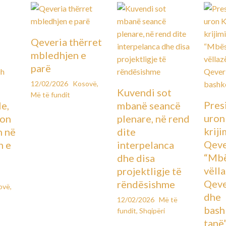
Qeveria thërret
mbledhjen e
parë
12/02/2026
Kosovë
,
Kuvendi sot
Më të fundit
Pres
le,
mbanë seancë
uron
lon
plenare, në rend
kriji
n në
dite
Qeve
n e
interpelanca
“Mbë
dhe disa
vëll
projektligje të
Qeve
rëndësishme
ovë
,
dhe
12/02/2026
Më të
bash
fundit
,
Shqipëri
tanë