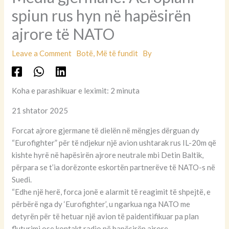
spiun rus hyn në hapësirën
ajrore të NATO
Leave a Comment
Botë
,
Më të fundit
By
Koha e parashikuar e leximit: 2 minuta
21 shtator 2025
Forcat ajrore gjermane të dielën në mëngjes dërguan dy
“Eurofighter” për të ndjekur një avion ushtarak rus IL-20m që
kishte hyrë në hapësirën ajrore neutrale mbi Detin Baltik,
përpara se t’ia dorëzonte eskortën partnerëve të NATO-s në
Suedi.
“Edhe një herë, forca jonë e alarmit të reagimit të shpejtë, e
përbërë nga dy ‘Eurofighter’, u ngarkua nga NATO me
detyrën për të hetuar një avion të paidentifikuar pa plan
fluturimi ose kontakt radio në hapësirën ajrore