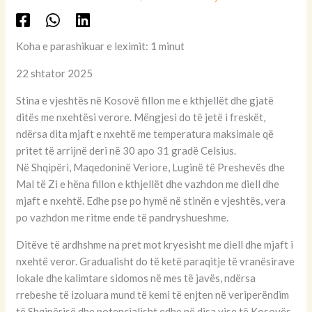
Koha e parashikuar e leximit: 1 minut
22 shtator 2025
Stina e vjeshtës në Kosovë fillon me e kthjellët dhe gjatë
ditës me nxehtësi verore. Mëngjesi do të jetë i freskët,
ndërsa dita mjaft e nxehtë me temperatura maksimale që
pritet të arrijnë deri në 30 apo 31 gradë Celsius.
Në Shqipëri, Maqedoninë Veriore, Luginë të Preshevës dhe
Mal të Zi e hëna fillon e kthjellët dhe vazhdon me diell dhe
mjaft e nxehtë. Edhe pse po hymë në stinën e vjeshtës, vera
po vazhdon me ritme ende të pandryshueshme.
Ditëve të ardhshme na pret mot kryesisht me diell dhe mjaft i
nxehtë veror. Gradualisht do të ketë paraqitje të vranësirave
lokale dhe kalimtare sidomos në mes të javës, ndërsa
rrebeshe të izoluara mund të kemi të enjten në veriperëndim
të Shqipërisë dhe potencialisht edhe në disa vise të Kosovës.