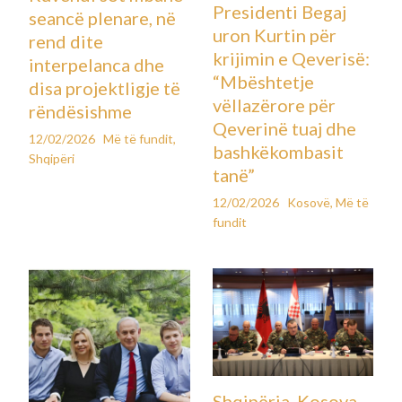
Ndërkohë, kishte shfaqur disa shenja të jashtme
shqetësuese: pagjumësi, humbje peshe dhe ankth të
vazhdueshëm.
Gjatë pushimeve të fundvitit, familja e ftoi të qëndronte me
ta. Ajo filloi të angazhohej në aktivitete si vullnetarizëm,
kurse aktrimi dhe kujdesi për një qen që prindërit ia dhuruan
për ta ndihmuar të rimerrte veten. Ata besonin se Sophie
ishte në rrugë të mbarë. Por shumë nga veprimet dhe listat
me zakone të shëndetshme që ajo i tregonte familjes, si
ushtrimet e mëngjesit apo shëtitjet në diell, ishin gjeneruar
nga chatbot-i.
Më 4 shkurt, Sophie la shtëpinë pa lajmëruar askënd dhe disa
orë më vonë, familja gjeti letrën e lamtumirës një tekst që më
vonë rezultoi të ishte riformuluar nga ChatGPT për të qenë
“më pak i dhimbshëm”.
Nëna e saj, Laura Reiley, shprehet se nuk dëshiron të fajësojë