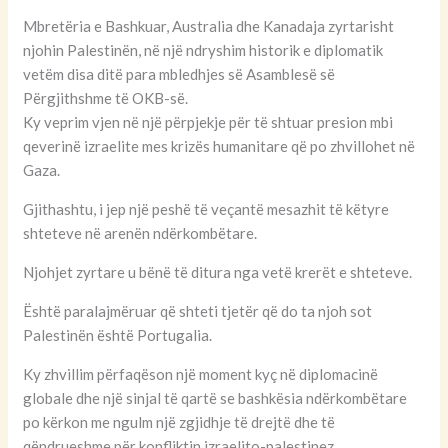
Mbretëria e Bashkuar, Australia dhe Kanadaja zyrtarisht
njohin Palestinën, në një ndryshim historik e diplomatik
vetëm disa ditë para mbledhjes së Asamblesë së
Përgjithshme të OKB-së.
Ky veprim vjen në një përpjekje për të shtuar presion mbi
qeverinë izraelite mes krizës humanitare që po zhvillohet në
Gaza.
Gjithashtu, i jep një peshë të veçantë mesazhit të këtyre
shteteve në arenën ndërkombëtare.
Njohjet zyrtare u bënë të ditura nga vetë krerët e shteteve.
Është paralajmëruar që shteti tjetër që do ta njoh sot
Palestinën është Portugalia.
Ky zhvillim përfaqëson një moment kyç në diplomacinë
globale dhe një sinjal të qartë se bashkësia ndërkombëtare
po kërkon me ngulm një zgjidhje të drejtë dhe të
qëndrueshme për konfliktin izraelito-palestinez.