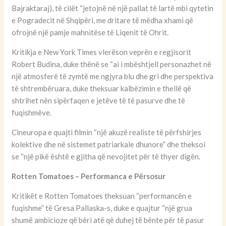
Bajraktaraj), të cilët “jetojnë në një pallat të lartë mbi qytetin
e Pogradecit në Shqipëri, me dritare të mëdha xhami që
ofrojnë një pamje mahnitëse të Liqenit të Ohrit.
Kritikja e New York Times vlerëson veprën e regjisorit
Robert Budina, duke thënë se “ai i mbështjell personazhet në
një atmosferë të zymtë me ngjyra blu dhe gri dhe perspektiva
të shtrembëruara, duke theksuar kalbëzimin e thellë që
shtrihet nën sipërfaqen e jetëve të të pasurve dhe të
fuqishmëve.
Cineuropa e quajti filmin “një akuzë realiste të përfshirjes
kolektive dhe në sistemet patriarkale dhunore” dhe theksoi
se “një pikë është e gjitha që nevojitet për të thyer digën.
Rotten Tomatoes – Performanca e Përsosur
Kritikët e Rotten Tomatoes theksuan “performancën e
fuqishme” të Gresa Pallaska-s, duke e quajtur “një grua
shumë ambicioze që bëri atë që duhej të bënte për të pasur