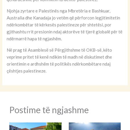
Njohja zyrtare e Palestinës nga Mbretëria e Bashkuar,
Australia dhe Kanadaja jo vetëm që përforcon legjitimitetin
ndërkombëtar të kërkesës palestineze për shtetësi, por
gjithashtu rrit presionin ndaj aktorëve të tjerë globalë për të
ndërmarrë hapa të ngjashëm.
Në prag të Asamblesë së Përgjithshme të OKB-së, këto
veprime pritet të kenë ndikim të madh në diskutimet dhe
orientimin e ardhshëm të politikës ndërkombëtare ndaj
çështjes palestineze.