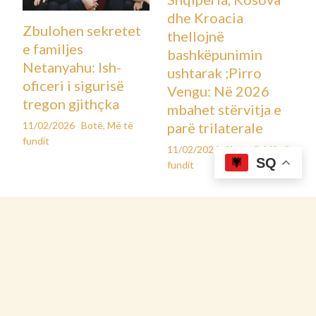
drejtpërdrejt teknologjinë, por thekson se duhet të
ekzistojnë më shumë masa mbrojtëse për përdoruesit
vulnerabël.
“Nuk mund t’i thuash dikujt që po mendon të vrasë veten të
bëjë frymëmarrje të thellë. AI nuk është mik, nuk është
terapist, nuk është njeri,” u shpreh ajo për mediat amerikane.
Sipas saj, shumë të rinj mund të ngatërrojnë kufirin mes një
mjeti virtual dhe ndihmës së mirëfilltë psikologjike.
SQ
Ndërkohë, kompania OpenAI ka deklaruar se po punon për të
zhvilluar sisteme që do të ndihmojnë chatbot-in të
identifikojë situatat e krizës dhe, në të ardhmen, ndoshta të
njoftojë autoritetet për raste të rrezikut të lartë.
Familja e Sophie-s ka ndarë publikisht këtë histori me qëllim
që të rrisë ndërgjegjësimin për përdorimin e teknologjisë në
mënyrë të kujdesshme, veçanërisht mes të rinjve që përballen
me depresion, ankth dhe ndjenja vetmie. Sipas tyre,
teknologjia mund të jetë një ndihmë plotësuese, por kurrsesi