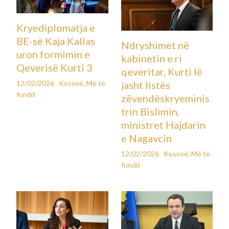
radhë një chatbot të inteligjencës artificiale si një formë
terapie virtuale pa dijeninë e familjes apo të terapistit të saj
të vërtetë.
–
Sophie Rottenberg, e diplomuar dhe e punësuar në fushën e
politikave shëndetësore, u gjet e pajetë më 4 shkurt në një
park shtetëror në Maryland. Ajo kishte marrë një Uber për t’u
larguar nga shtëpia pa paralajmëruar askënd, duke lënë pas
një letër lamtumire dhe dokumente personale të sistemuara
me kujdes. Prindërit nuk kishin vërejtur ndonjë shenjë të
qartë paralajmëruese, shkruan e përditshmja britanike
The
Times
.
Vetëm pas vdekjes së saj, nëna e Sophie-s, gazetarja Laura
Reiley, dhe shoqja e saj më e ngushtë zbuluan se 29-vjeçarja
kishte përdorur në fshehtësi ChatGPT për të folur për
gjendjen e saj emocionale. Në kompjuterin personal të