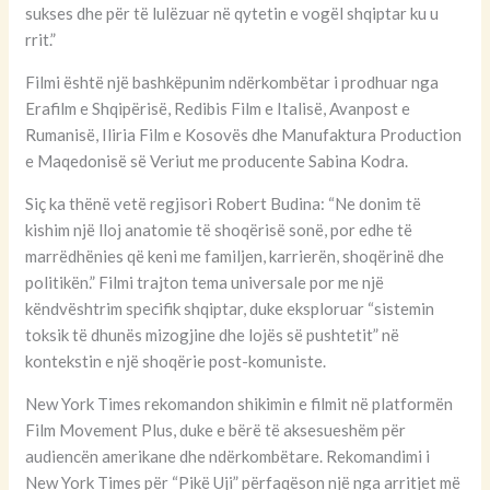
sukses dhe për të lulëzuar në qytetin e vogël shqiptar ku u
rrit.”
Filmi është një bashkëpunim ndërkombëtar i prodhuar nga
Erafilm e Shqipërisë, Redibis Film e Italisë, Avanpost e
Rumanisë, Iliria Film e Kosovës dhe Manufaktura Production
e Maqedonisë së Veriut me producente Sabina Kodra.
Siç ka thënë vetë regjisori Robert Budina: “Ne donim të
kishim një lloj anatomie të shoqërisë sonë, por edhe të
marrëdhënies që keni me familjen, karrierën, shoqërinë dhe
politikën.” Filmi trajton tema universale por me një
këndvështrim specifik shqiptar, duke eksploruar “sistemin
toksik të dhunës mizogjine dhe lojës së pushtetit” në
kontekstin e një shoqërie post-komuniste.
New York Times rekomandon shikimin e filmit në platformën
Film Movement Plus, duke e bërë të aksesueshëm për
audiencën amerikane dhe ndërkombëtare. Rekomandimi i
New York Times për “Pikë Uji” përfaqëson një nga arritjet më