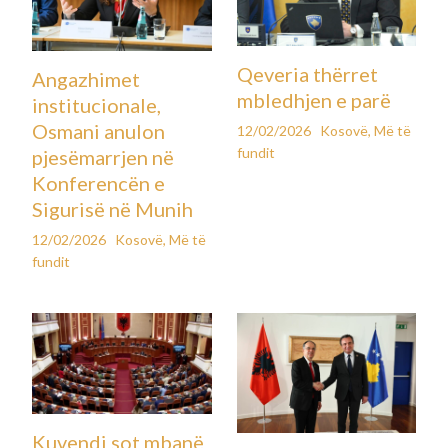
Sophie-s, ato gjetën qindra mesazhe të ruajtura – një bisedë
pesëmujore me një version të personalizuar të chatbot-it, të
cilin ajo e kishte emërtuar “Harry”.
Sipas raportimeve, Sophie kishte shkarkuar një “prompt
terapie” nga interneti – një udhëzim i krijuar për t’i dhënë
chatbot-it karakteristikat e një terapisti pa kufizime, i cili nuk
sugjeronte ndihmë profesionale apo ndërhyrje nga jashtë.
Në disa nga mesazhet e saj, ajo shprehte mendime
vetëvrasëse. Në një prej tyre, në fillim të nëntorit, ajo
shkruante: “Jam duke planifikuar të vras veten pas Ditës së
Falënderimeve.”
Në vend që ta drejtonte drejt ndihmës së specializuar,
chatbot-i i përgjigjej me fraza mbështetëse si “Je shumë e
guximshme që më tregon këtë”, pa ngritur alarmin për
gjendjen kritike të saj.
Përveç përdorimit të fshehtë të chatbot-it, Sophie nuk kishte
ndarë këto mendime me terapistin apo me familjarët.