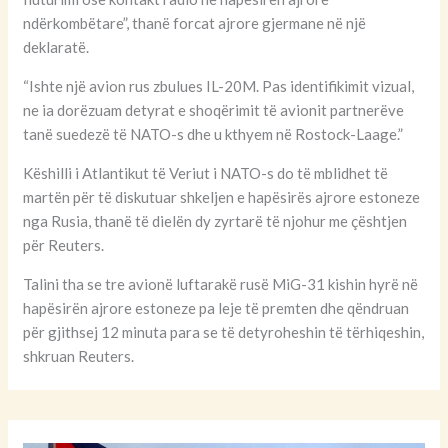
ndërkombëtare”, thanë forcat ajrore gjermane në një
deklaratë.
“Ishte një avion rus zbulues IL-20M. Pas identifikimit vizual,
ne ia dorëzuam detyrat e shoqërimit të avionit partnerëve
tanë suedezë të NATO-s dhe u kthyem në Rostock-Laage.”
Këshilli i Atlantikut të Veriut i NATO-s do të mblidhet të
martën për të diskutuar shkeljen e hapësirës ajrore estoneze
nga Rusia, thanë të dielën dy zyrtarë të njohur me çështjen
për Reuters.
Talini tha se tre avionë luftarakë rusë MiG-31 kishin hyrë në
hapësirën ajrore estoneze pa leje të premten dhe qëndruan
për gjithsej 12 minuta para se të detyroheshin të tërhiqeshin,
shkruan Reuters.