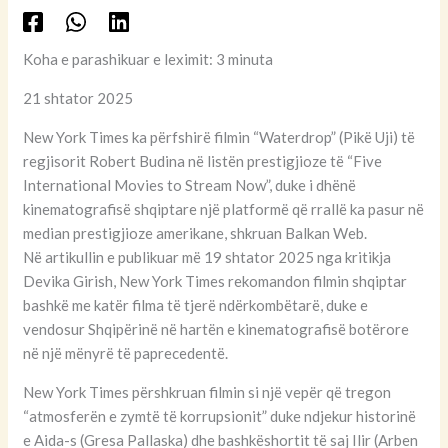
Koha e parashikuar e leximit: 3 minuta
21 shtator 2025
New York Times ka përfshirë filmin “Waterdrop” (Pikë Uji) të
regjisorit Robert Budina në listën prestigjioze të “Five
International Movies to Stream Now”, duke i dhënë
kinematografisë shqiptare një platformë që rrallë ka pasur në
median prestigjioze amerikane, shkruan Balkan Web.
Në artikullin e publikuar më 19 shtator 2025 nga kritikja
Devika Girish, New York Times rekomandon filmin shqiptar
bashkë me katër filma të tjerë ndërkombëtarë, duke e
vendosur Shqipërinë në hartën e kinematografisë botërore
në një mënyrë të paprecedentë.
New York Times përshkruan filmin si një vepër që tregon
“atmosferën e zymtë të korrupsionit” duke ndjekur historinë
e Aida-s (Gresa Pallaska) dhe bashkëshortit të saj Ilir (Arben