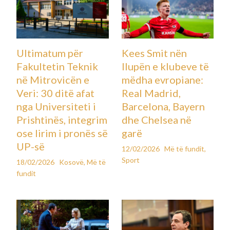
Një 29-vjeçare i jep fund jetës
pas përdorimit të AI si
“terapist virtual
Leave a Comment
Më të fundit
,
Shëndetësi
,
Teknologji
By
Koha e parashikuar e leximit: 4 minuta
20 shtator 2025
Një grua 29-vjeçare nga Washington D.C. i ka dhënë fund
jetës në fillim të këtij viti, pasi kishte përdorur për muaj me