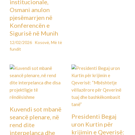
institucionale,
Osmani anulon
pjesëmarrjen në
Konferencën e
Sigurisë në Munih
12/02/2026
Kosovë
,
Më të
fundit
Kuvendi sot mbanë
Presidenti Begaj
seancë plenare, në
uron Kurtin për
rend dite
krijimin e Qeverisë:
interpelanca dhe