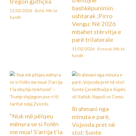
tregon gjithçka
bashkëpunimin
11/02/2026
Botë
,
Më të
ushtarak ;Pirro
fundit
Vengu: Në 2026
mbahet stërvitja e
parë trilaterale
11/02/2026
Kosovë
,
Më të
fundit
Rrahmani nga
“Nuk më pëlqeu
minuta e parë,
mënyra se si folën
Vojvoda pret në
me mua! S’arrija t’ia
stol: Sonte