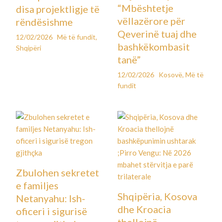
“Mbështetje
disa projektligje të
vëllazërore për
rëndësishme
Qeverinë tuaj dhe
12/02/2026
Më të fundit
,
bashkëkombasit
Shqipëri
tanë”
12/02/2026
Kosovë
,
Më të
fundit
Zbulohen sekretet
e familjes
Shqipëria, Kosova
Netanyahu: Ish-
dhe Kroacia
oficeri i sigurisë
thellojnë