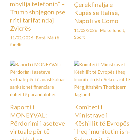
mbyllja telefonin” –
Çerekfinalja e
Trump shpjegon pse
Kupës së Italisë,
rriti tarifat ndaj
Napoli vs Como
Zvicrës
11/02/2026
Më të fundit
,
Sport
11/02/2026
Botë
,
Më të
fundit
Raporti i
Komiteti i
MONEYVAL:
Ministrave i
Përdorimi i aseteve
Këshillit të Evropës
virtuale për të
i heq imunitetin ish-
anashkaluar
Sekretarit të