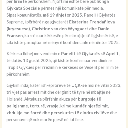
për lirim të përkohshëm. Njoftimi është bërë publik nga
Gjykata Speciale
përmes një komunikate për media.
Sipas komunikatës,
më 19 dhjetor 2025
, Paneli i Gjykatës
Supreme, i përbërë nga gjyqtarët
Ekaterina Trendafilova
(kryesuese), Christine van den Wyngaert dhe Daniel
Fransen
, ka rrëzuar kërkesën për mbrojtje të ligjshmërisë, e
cila ishte paraqitur në mënyrë konfidenciale në nëntor 2025.
Kërkesa lidhej me vendimin e
Panelit të Gjykatës së Apelit
,
të datës 13 gusht 2025, që kishte konfirmuar vendimin e
Trupit Gjykues për rrëzimin e kërkesës së Veselit për lirim të
përkohshëm.
Gjykimi ndaj katër ish-eprorëve të
UÇK-së
nisi në vitin 2023,
tri vjet pas arrestimit dhe dërgimit të tyre në mbajtje në
Holandë. Aktakuza përfshin akuza për
burgosje të
paligjshme, torturë, vrasje, krime kundër njerëzimit,
zhdukje me forcë dhe persekutim të qindra civilëve
dhe
personave që nuk morën pjesë në luftime.