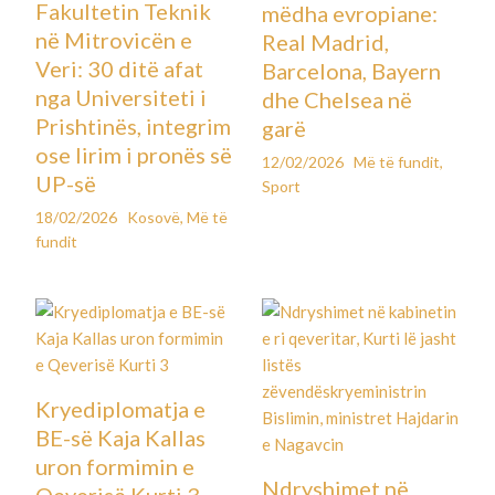
Fakultetin Teknik
mëdha evropiane:
në Mitrovicën e
Real Madrid,
Veri: 30 ditë afat
Barcelona, Bayern
nga Universiteti i
dhe Chelsea në
Prishtinës, integrim
garë
ose lirim i pronës së
12/02/2026
Më të fundit
,
UP-së
Sport
18/02/2026
Kosovë
,
Më të
fundit
Kryediplomatja e
BE-së Kaja Kallas
uron formimin e
Ndryshimet në
Qeverisë Kurti 3