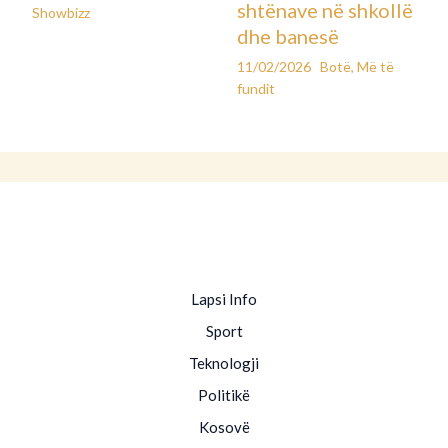
shtënave në shkollë
Showbizz
dhe banesë
11/02/2026
Botë
,
Më të
fundit
Lapsi Info
Sport
Teknologji
Politikë
Kosovë