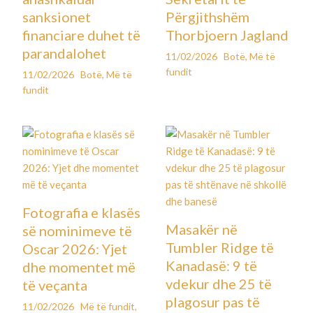
sanksionet
Përgjithshëm
financiare duhet të
Thorbjoern Jagland
parandalohet
11/02/2026
Botë
,
Më të
fundit
11/02/2026
Botë
,
Më të
fundit
Fotografia e klasës
Masakër në
së nominimeve të
Tumbler Ridge të
Oscar 2026: Yjet
Kanadasë: 9 të
dhe momentet më
vdekur dhe 25 të
të veçanta
plagosur pas të
11/02/2026
Më të fundit
,