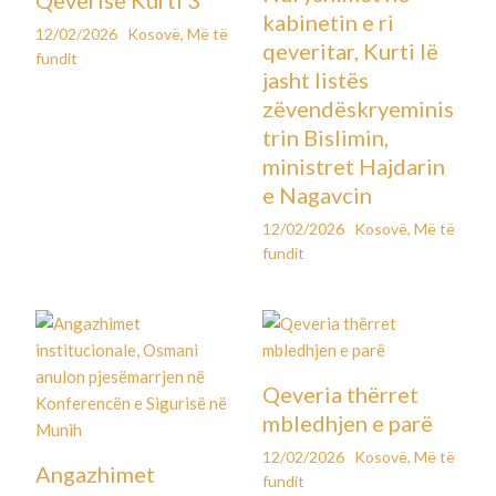
kabinetin e ri
12/02/2026
Kosovë
,
Më të
qeveritar, Kurti lë
fundit
jasht listës
zëvendëskryeminis
trin Bislimin,
ministret Hajdarin
e Nagavcin
12/02/2026
Kosovë
,
Më të
fundit
Qeveria thërret
mbledhjen e parë
12/02/2026
Kosovë
,
Më të
Angazhimet
fundit