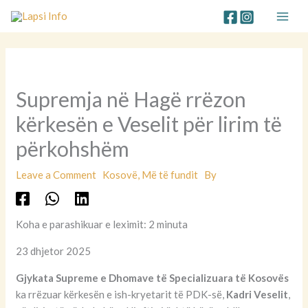
Skip
to
content
Supremja në Hagë rrëzon
kërkesën e Veselit për lirim të
përkohshëm
Leave a Comment
Kosovë
,
Më të fundit
By
Koha e parashikuar e leximit: 2 minuta
23 dhjetor 2025
Gjykata Supreme e Dhomave të Specializuara të Kosovës
ka rrëzuar kërkesën e ish-kryetarit të PDK-së,
Kadri Veselit
,