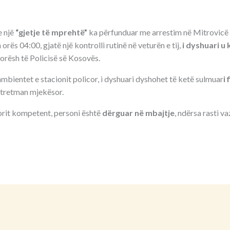
e një
“gjetje të mprehtë”
ka përfunduar me arrestim në Mitrovicë 
rës 04:00, gjatë një kontrolli rutinë në veturën e tij,
i dyshuari u 
orësh të Policisë së Kosovës.
mbientet e stacionit policor, i dyshuari dyshohet të ketë sulmuar
i 
r tretman mjekësor.
rit kompetent, personi është
dërguar në mbajtje
, ndërsa rasti v