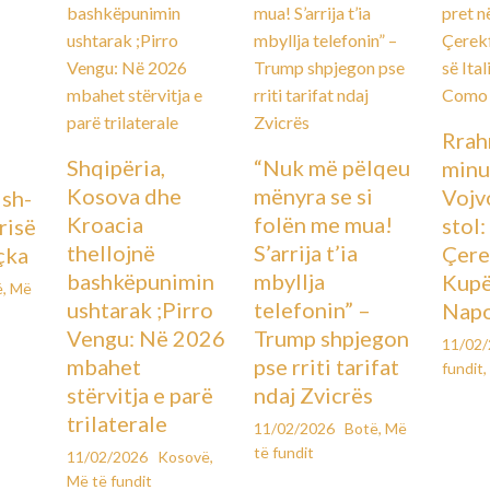
Rrah
Shqipëria,
“Nuk më pëlqeu
minu
Kosova dhe
mënyra se si
Vojv
Ish-
Kroacia
folën me mua!
stol
urisë
thellojnë
S’arrija t’ia
Çere
çka
bashkëpunimin
mbyllja
Kupës
ë
,
Më
ushtarak ;Pirro
telefonin” –
Napo
Vengu: Në 2026
Trump shpjegon
11/02
mbahet
pse rriti tarifat
fundit
,
stërvitja e parë
ndaj Zvicrës
trilaterale
11/02/2026
Botë
,
Më
të fundit
11/02/2026
Kosovë
,
Më të fundit