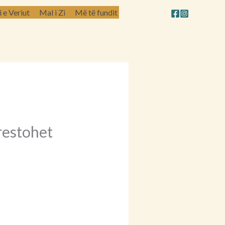
e Veriut
Mal i Zi
Më të fundit
rrestohet