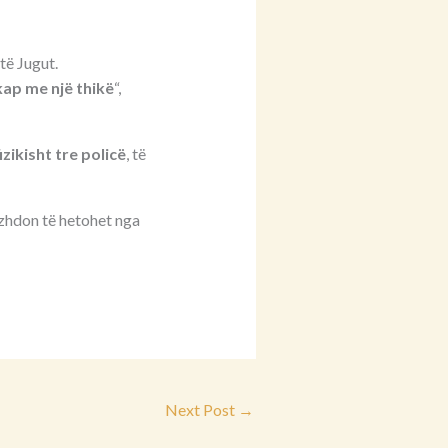
të Jugut.
kap me një thikë
“,
fizikisht tre policë
, të
azhdon të hetohet nga
Next Post
→