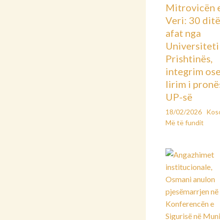
Mitrovicën 
Veri: 30 dit
afat nga
Universiteti 
Prishtinës,
integrim os
lirim i pronë
UP-së
18/02/2026
Kos
Më të fundit