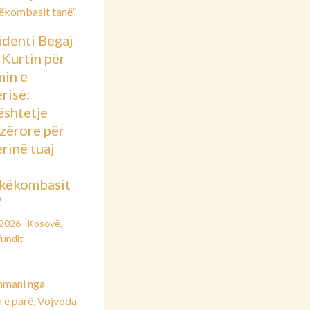
identi Begaj
 Kurtin për
min e
risë:
shtetje
azërore për
rinë tuaj
këkombasit
”
/2026
Kosovë
,
fundit