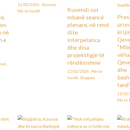
12/02/2026
Kosovë
,
Kuvendi sot
Më të fundit
Pres
le,
mbanë seancë
uron
lon
plenare, në rend
kriji
n në
dite
Qeve
n e
interpelanca
“Mbë
dhe disa
vëll
projektligje të
Qeve
rëndësishme
ovë
,
dhe
12/02/2026
Më të
bash
fundit
,
Shqipëri
tanë
12/02
Më të 