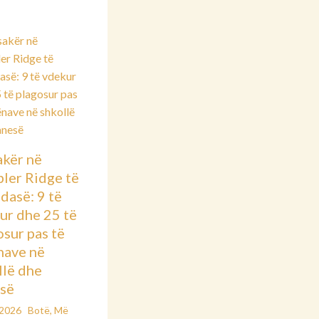
kër në
ler Ridge të
dasë: 9 të
ur dhe 25 të
osur pas të
nave në
llë dhe
së
/2026
Botë
,
Më