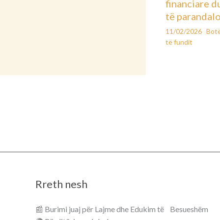
financiare d
të parandal
11/02/2026
Bot
të fundit
Rreth nesh
📰 Burimi juaj për Lajme dhe Edukim të Besueshëm