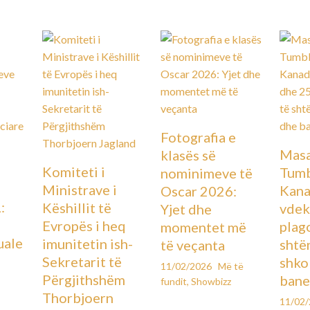
Fotografia e
Masa
klasës së
Komiteti i
Tumb
nominimeve të
Ministrave i
Kana
Oscar 2026:
:
Këshillit të
vdek
Yjet dhe
Evropës i heq
plag
momentet më
uale
imunitetin ish-
shtë
të veçanta
Sekretarit të
shko
11/02/2026
Më të
Përgjithshëm
bane
fundit
,
Showbizz
Thorbjoern
11/02