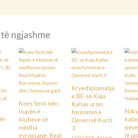
 të ngjashme
Kryediplomatja
e BE-së Kaja
Kees Smit nën
Kallas uron
Ndry
llupën e
formimin e
ër
kabin
klubeve të
Qeverisë Kurti
qever
mëdha
3
lë ja
evropiane: Real
12/02/2026
Kosovë
,