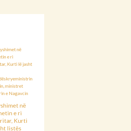
shimet në
etin e ri
itar, Kurti
sht listës