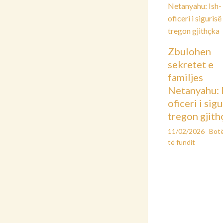
Zbulohen
sekretet e
familjes
Netanyahu: 
oficeri i sig
tregon gjith
11/02/2026
Bot
të fundit