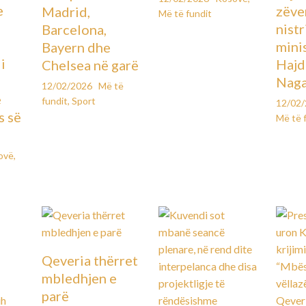
e
zëve
Madrid,
Më të fundit
ë
nistr
Barcelona,
mini
Bayern dhe
i
Hajd
Chelsea në garë
Naga
12/02/2026
Më të
e
fundit
,
Sport
12/02
s së
Më të 
ovë
,
Qeveria thërret
mbledhjen e
parë