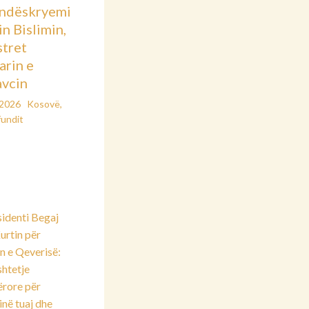
ndëskryemi
in Bislimin,
stret
arin e
vcin
/2026
Kosovë
,
fundit