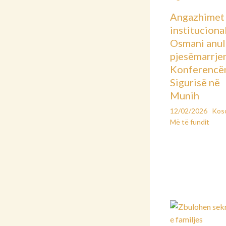
Angazhimet
instituciona
Osmani anu
pjesëmarrje
Konferencë
Sigurisë në
Munih
12/02/2026
Kos
Më të fundit