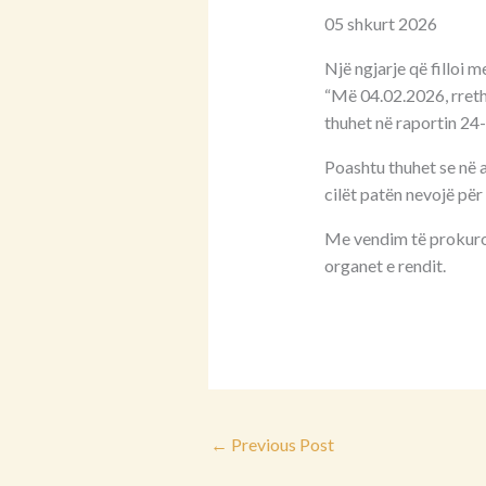
05 shkurt 2026
Një ngjarje që filloi m
“Më 04.02.2026, rreth o
thuhet në raportin 24-
Poashtu thuhet se në a
cilët patën nevojë pë
Me vendim të prokuro
organet e rendit.
←
Previous Post