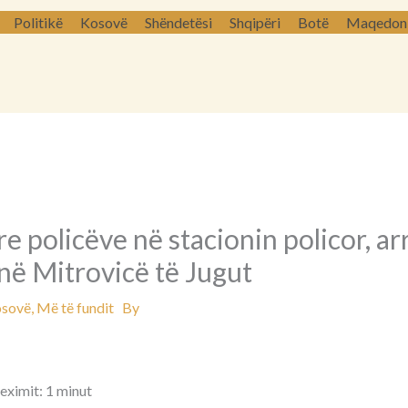
Politikë
Kosovë
Shëndetësi
Shqipëri
Botë
Maqedoni 
re policëve në stacionin policor, a
në Mitrovicë të Jugut
sovë
,
Më të fundit
By
eximit: 1 minut