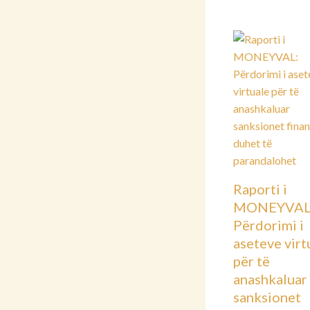
Raporti i
MONEYVAL
Përdorimi i
aseteve virt
për të
anashkaluar
sanksionet