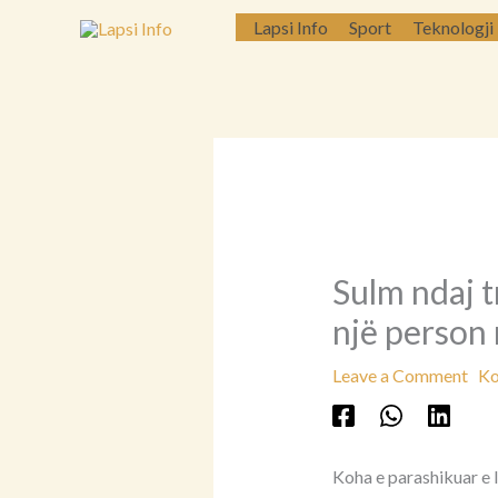
Skip
Lapsi Info
Sport
Teknologji
to
content
Sulm ndaj t
një person 
Leave a Comment
Ko
Koha e parashikuar e l