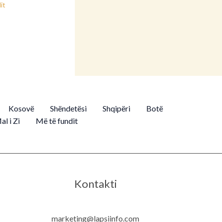
it
Kosovë
Shëndetësi
Shqipëri
Botë
al i Zi
Më të fundit
Kontakti
marketing@lapsiinfo.com