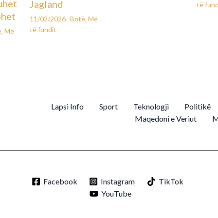
uhet
Jagland
të fund
ohet
11/02/2026
Botë
,
Më
të fundit
ë
,
Më
Lapsi Info
Sport
Teknologji
Politikë
Maqedoni e Veriut
M
Facebook
Instagram
TikTok
YouTube