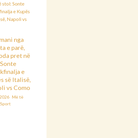
mani nga
ta e parë,
oda pret në
: Sonte
kfinalja e
 së Italisë,
li vs Como
/2026
Më të
Sport