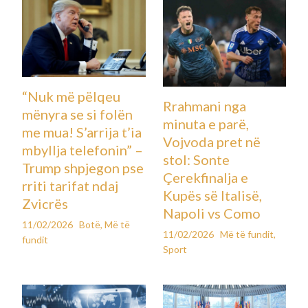
“Nuk më pëlqeu
Rrahmani nga
mënyra se si folën
minuta e parë,
me mua! S’arrija t’ia
Vojvoda pret në
mbyllja telefonin” –
stol: Sonte
Trump shpjegon pse
Çerekfinalja e
rriti tarifat ndaj
Kupës së Italisë,
Zvicrës
Napoli vs Como
11/02/2026
Botë
,
Më të
11/02/2026
Më të fundit
,
fundit
Sport