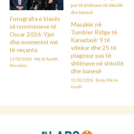
Fotografia e klasës
Masakër në
së nominimeve të
Tumbler Ridge të
Oscar 2026: Yjet
Kanadasë: 9 të
dhe momentet më
vdekur dhe 25 të
të veçanta
plagosur pas të
11/02/2026
Më të fundit
,
shtënave në shkollë
Showbizz
dhe banesë
11/02/2026
Botë
,
Më të
fundit