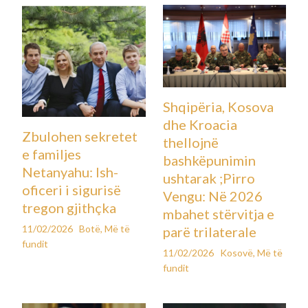
Shqipëria, Kosova
dhe Kroacia
Zbulohen sekretet
thellojnë
e familjes
bashkëpunimin
Netanyahu: Ish-
ushtarak ;Pirro
oficeri i sigurisë
Vengu: Në 2026
tregon gjithçka
mbahet stërvitja e
11/02/2026
Botë
,
Më të
parë trilaterale
fundit
11/02/2026
Kosovë
,
Më të
fundit