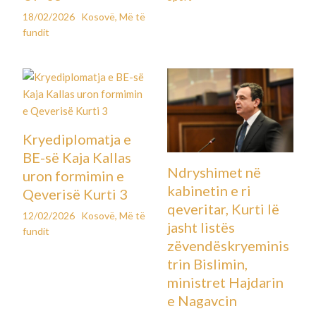
18/02/2026
Kosovë
,
Më të
fundit
Kryediplomatja e
BE-së Kaja Kallas
Ndryshimet në
uron formimin e
kabinetin e ri
Qeverisë Kurti 3
qeveritar, Kurti lë
12/02/2026
Kosovë
,
Më të
jasht listës
fundit
zëvendëskryeminis
trin Bislimin,
ministret Hajdarin
e Nagavcin