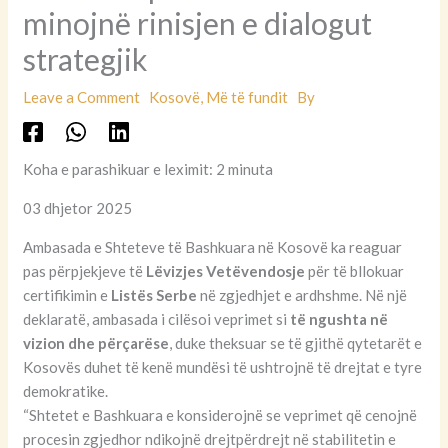
minojnë rinisjen e dialogut
strategjik
Leave a Comment
Kosovë
,
Më të fundit
By
Koha e parashikuar e leximit: 2 minuta
03 dhjetor 2025
Ambasada e Shteteve të Bashkuara në Kosovë ka reaguar
pas përpjekjeve të
Lëvizjes Vetëvendosje
për të bllokuar
certifikimin e
Listës Serbe
në zgjedhjet e ardhshme. Në një
deklaratë, ambasada i cilësoi veprimet si
të ngushta në
vizion dhe përçarëse
, duke theksuar se të gjithë qytetarët e
Kosovës duhet të kenë mundësi të ushtrojnë të drejtat e tyre
demokratike.
“Shtetet e Bashkuara e konsiderojnë se veprimet që cenojnë
procesin zgjedhor ndikojnë drejtpërdrejt në stabilitetin e