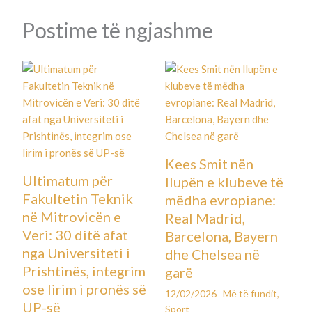
Postime të ngjashme
Kees Smit nën
Ultimatum për
llupën e klubeve të
Fakultetin Teknik
mëdha evropiane:
në Mitrovicën e
Real Madrid,
Veri: 30 ditë afat
Barcelona, Bayern
nga Universiteti i
dhe Chelsea në
Prishtinës, integrim
garë
ose lirim i pronës së
12/02/2026
Më të fundit
,
UP-së
Sport