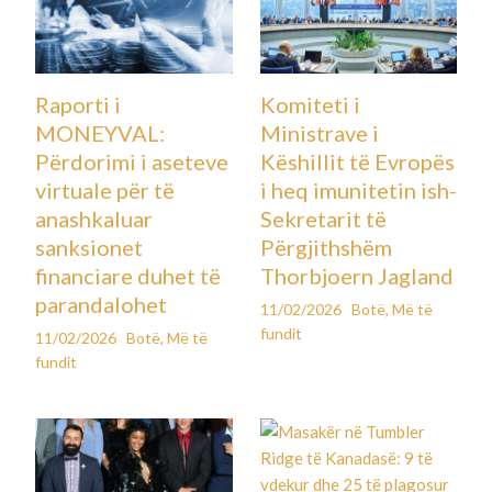
Raporti i
Komiteti i
MONEYVAL:
Ministrave i
Përdorimi i aseteve
Këshillit të Evropës
virtuale për të
i heq imunitetin ish-
anashkaluar
Sekretarit të
sanksionet
Përgjithshëm
financiare duhet të
Thorbjoern Jagland
parandalohet
11/02/2026
Botë
,
Më të
fundit
11/02/2026
Botë
,
Më të
fundit