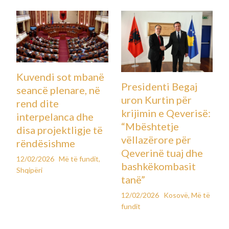
Kuvendi sot mbanë
Presidenti Begaj
seancë plenare, në
uron Kurtin për
rend dite
krijimin e Qeverisë:
interpelanca dhe
“Mbështetje
disa projektligje të
vëllazërore për
rëndësishme
Qeverinë tuaj dhe
12/02/2026
Më të fundit
,
bashkëkombasit
Shqipëri
tanë”
12/02/2026
Kosovë
,
Më të
fundit