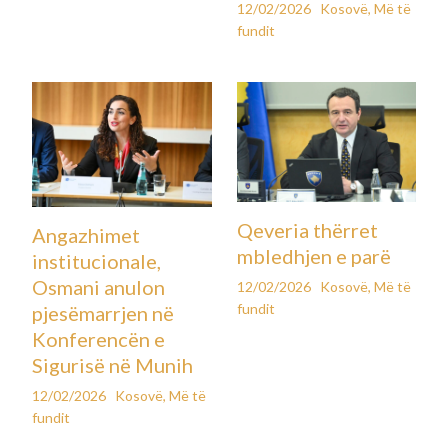
12/02/2026
Kosovë
,
Më të
fundit
Qeveria thërret
Angazhimet
mbledhjen e parë
institucionale,
Osmani anulon
12/02/2026
Kosovë
,
Më të
fundit
pjesëmarrjen në
Konferencën e
Sigurisë në Munih
12/02/2026
Kosovë
,
Më të
fundit