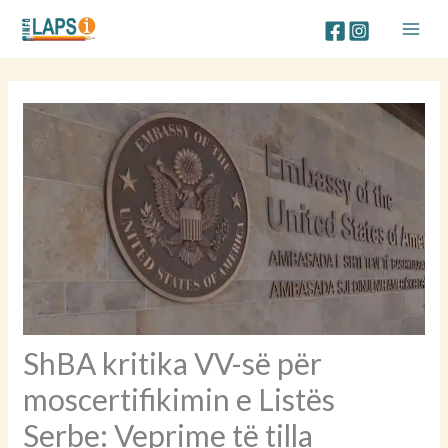
Skip
to
content
ShBA kritika VV-së për
moscertifikimin e Listës
Serbe: Veprime të tilla