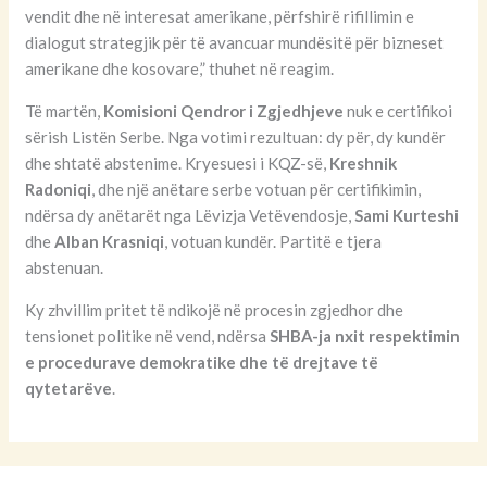
vendit dhe në interesat amerikane, përfshirë rifillimin e
dialogut strategjik për të avancuar mundësitë për bizneset
amerikane dhe kosovare,” thuhet në reagim.
Të martën,
Komisioni Qendror i Zgjedhjeve
nuk e certifikoi
sërish Listën Serbe. Nga votimi rezultuan: dy për, dy kundër
dhe shtatë abstenime. Kryesuesi i KQZ-së,
Kreshnik
Radoniqi
, dhe një anëtare serbe votuan për certifikimin,
ndërsa dy anëtarët nga Lëvizja Vetëvendosje,
Sami Kurteshi
dhe
Alban Krasniqi
, votuan kundër. Partitë e tjera
abstenuan.
Ky zhvillim pritet të ndikojë në procesin zgjedhor dhe
tensionet politike në vend, ndërsa
SHBA-ja nxit respektimin
e procedurave demokratike dhe të drejtave të
qytetarëve
.