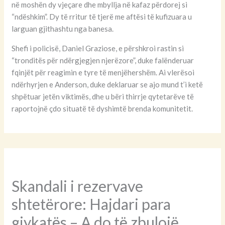
në moshën dy vjeçare dhe mbyllja në kafaz përdorej si
“ndëshkim”. Dy të rritur të tjerë me aftësi të kufizuara u
larguan gjithashtu nga banesa.
Shefi i policisë, Daniel Graziose, e përshkroi rastin si
“tronditës për ndërgjegjen njerëzore”, duke falënderuar
fqinjët për reagimin e tyre të menjëhershëm. Ai vlerësoi
ndërhyrjen e Anderson, duke deklaruar se ajo mund t’i ketë
shpëtuar jetën viktimës, dhe u bëri thirrje qytetarëve të
raportojnë çdo situatë të dyshimtë brenda komunitetit.
Skandali i rezervave
shtetërore: Hajdari para
gjykatës – A do të zbulojë