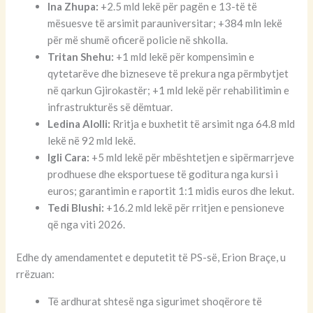
Ina Zhupa:
+2.5 mld lekë për pagën e 13-të të
mësuesve të arsimit parauniversitar; +384 mln lekë
për më shumë oficerë policie në shkolla.
Tritan Shehu:
+1 mld lekë për kompensimin e
qytetarëve dhe bizneseve të prekura nga përmbytjet
në qarkun Gjirokastër; +1 mld lekë për rehabilitimin e
infrastrukturës së dëmtuar.
Ledina Alolli:
Rritja e buxhetit të arsimit nga 64.8 mld
lekë në 92 mld lekë.
Igli Cara:
+5 mld lekë për mbështetjen e sipërmarrjeve
prodhuese dhe eksportuese të goditura nga kursi i
euros; garantimin e raportit 1:1 midis euros dhe lekut.
Tedi Blushi:
+16.2 mld lekë për rritjen e pensioneve
që nga viti 2026.
Edhe dy amendamentet e deputetit të PS-së, Erion Braçe, u
rrëzuan:
Të ardhurat shtesë nga sigurimet shoqërore të