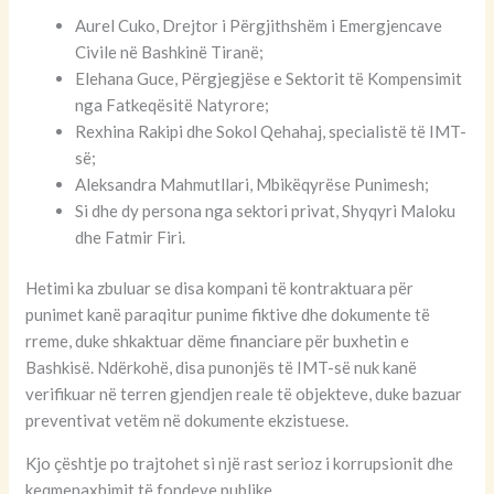
Aurel Cuko, Drejtor i Përgjithshëm i Emergjencave
Civile në Bashkinë Tiranë;
Elehana Guce, Përgjegjëse e Sektorit të Kompensimit
nga Fatkeqësitë Natyrore;
Rexhina Rakipi dhe Sokol Qehahaj, specialistë të IMT-
së;
Aleksandra Mahmutllari, Mbikëqyrëse Punimesh;
Si dhe dy persona nga sektori privat, Shyqyri Maloku
dhe Fatmir Firi.
Hetimi ka zbuluar se disa kompani të kontraktuara për
punimet kanë paraqitur punime fiktive dhe dokumente të
rreme, duke shkaktuar dëme financiare për buxhetin e
Bashkisë. Ndërkohë, disa punonjës të IMT-së nuk kanë
verifikuar në terren gjendjen reale të objekteve, duke bazuar
preventivat vetëm në dokumente ekzistuese.
Kjo çështje po trajtohet si një rast serioz i korrupsionit dhe
keqmenaxhimit të fondeve publike.