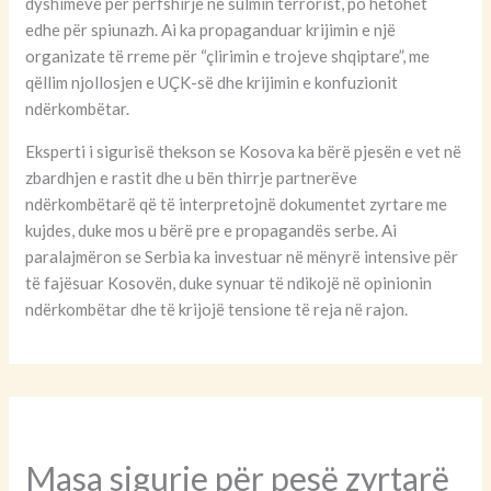
dyshimeve për përfshirje në sulmin terrorist, po hetohet
edhe për spiunazh. Ai ka propaganduar krijimin e një
organizate të rreme për “çlirimin e trojeve shqiptare”, me
qëllim njollosjen e UÇK-së dhe krijimin e konfuzionit
ndërkombëtar.
Eksperti i sigurisë thekson se Kosova ka bërë pjesën e vet në
zbardhjen e rastit dhe u bën thirrje partnerëve
ndërkombëtarë që të interpretojnë dokumentet zyrtare me
kujdes, duke mos u bërë pre e propagandës serbe. Ai
paralajmëron se Serbia ka investuar në mënyrë intensive për
të fajësuar Kosovën, duke synuar të ndikojë në opinionin
ndërkombëtar dhe të krijojë tensione të reja në rajon.
Masa sigurie për pesë zyrtarë