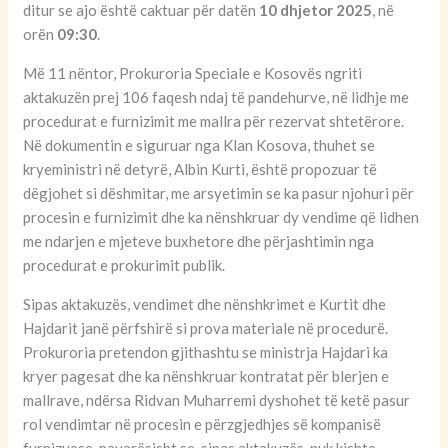
ditur se ajo është caktuar për datën
10 dhjetor 2025
, në
orën
09:30
.
Më 11 nëntor, Prokuroria Speciale e Kosovës ngriti
aktakuzën prej 106 faqesh ndaj të pandehurve, në lidhje me
procedurat e furnizimit me mallra për rezervat shtetërore.
Në dokumentin e siguruar nga Klan Kosova, thuhet se
kryeministri në detyrë, Albin Kurti, është propozuar të
dëgjohet si dëshmitar, me arsyetimin se ka pasur njohuri për
procesin e furnizimit dhe ka nënshkruar dy vendime që lidhen
me ndarjen e mjeteve buxhetore dhe përjashtimin nga
procedurat e prokurimit publik.
Sipas aktakuzës, vendimet dhe nënshkrimet e Kurtit dhe
Hajdarit janë përfshirë si prova materiale në procedurë.
Prokuroria pretendon gjithashtu se ministrja Hajdari ka
kryer pagesat dhe ka nënshkruar kontratat për blerjen e
mallrave, ndërsa Ridvan Muharremi dyshohet të ketë pasur
rol vendimtar në procesin e përzgjedhjes së kompanisë