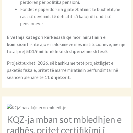
përdoren për politika pensioni.
Fondet e papërdorura gjatë zbatimit të buxhetit, në
rast të devijimit të deficitit, t’i kalojnë fondit të
pensioneve.
E vetmja kategori kërkesash që mori miratimin e
komisionit
ishte ajo e rialokimeve mes institucioneve, me një
total prej
504.9 milionë lekësh shpenzime shtesë
.
Projektbuxheti 2026, së bashku me tetë projektligjet e
paketës fiskale, pritet të marrë miratimin përfundimtar në
seancën plenare të
11 dhjetorit
.
KQZ-ja mban sot mbledhjen e
radhës, pritet certifikimi i