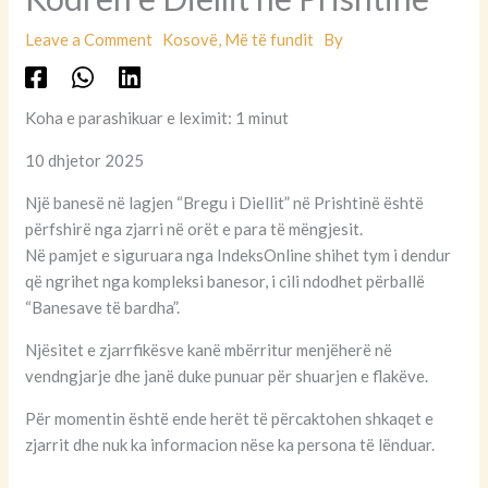
Leave a Comment
Kosovë
,
Më të fundit
By
Koha e parashikuar e leximit: 1 minut
10 dhjetor 2025
Një banesë në lagjen “Bregu i Diellit” në Prishtinë është
përfshirë nga zjarri në orët e para të mëngjesit.
Në pamjet e siguruara nga IndeksOnline shihet tym i dendur
që ngrihet nga kompleksi banesor, i cili ndodhet përballë
“Banesave të bardha”.
Njësitet e zjarrfikësve kanë mbërritur menjëherë në
vendngjarje dhe janë duke punuar për shuarjen e flakëve.
Për momentin është ende herët të përcaktohen shkaqet e
zjarrit dhe nuk ka informacion nëse ka persona të lënduar.