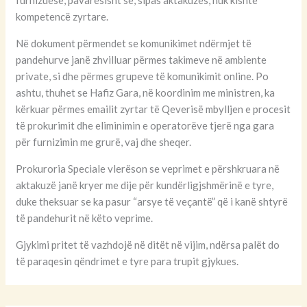
furnizuese, pavarësisht se, sipas aktakuzës, nuk kishte
kompetencë zyrtare.
Në dokument përmendet se komunikimet ndërmjet të
pandehurve janë zhvilluar përmes takimeve në ambiente
private, si dhe përmes grupeve të komunikimit online. Po
ashtu, thuhet se Hafiz Gara, në koordinim me ministren, ka
kërkuar përmes emailit zyrtar të Qeverisë mbylljen e procesit
të prokurimit dhe eliminimin e operatorëve tjerë nga gara
për furnizimin me grurë, vaj dhe sheqer.
Prokuroria Speciale vlerëson se veprimet e përshkruara në
aktakuzë janë kryer me dije për kundërligjshmërinë e tyre,
duke theksuar se ka pasur “arsye të veçantë” që i kanë shtyrë
të pandehurit në këto veprime.
Gjykimi pritet të vazhdojë në ditët në vijim, ndërsa palët do
të paraqesin qëndrimet e tyre para trupit gjykues.