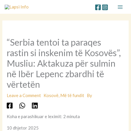
Skip
to
content
“Serbia tentoi ta paraqes
rastin si inskenim të Kosovës”,
Musliu: Aktakuza për sulmin
në Ibër Lepenc zbardhi të
vërtetën
Leave a Comment
Kosovë
,
Më të fundit
By
Koha e parashikuar e leximit: 2 minuta
10 dhjetor 2025