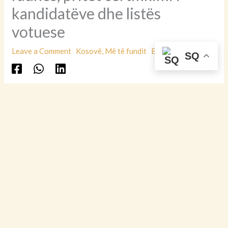
kandidatëve dhe listës
votuese
Leave a Comment
Kosovë
,
Më të fundit
By
SQ
Koha e parashikuar e leximit: 2 minuta
10 dhjetor 2025
Komisioni Qendror i Zgjedhjeve do të zhvillojë sot
mbledhjen e radhës, ku pritet të shqyrtohet dhe miratohet
rekomandimi për certifikimin e kandidatëve të subjekteve
politike të miratuara për pjesëmarrje në zgjedhjet e
parakohshme parlamentare të 28 dhjetorit 2025.
Në rend dite është edhe certifikimi i listës së votuesve
brenda dhe jashtë vendit, si dhe një sërë çështjesh të
rëndësishme organizative që lidhen me procesin zgjedhor.