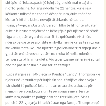
shtëpie në Teksas, pasi një fqinj dëgjoi ulërimat e saj dhe
njoftoi policinë. Ngjarja ndodhi më 22 nëntor, kur e reja
kërkonte ndihmë me tone të dëshpëruara, duke thënë se
kishte frikë dhe kishte nevojë të shkonte në tualet.
Fqinji, 24-vjeçari Justin Anderson, filloi të filmonte situatën,
duke e kuptuar menjëherë se bëhej fjalë për një rast të rëndë.
Nga ana tjetër e gardhit ai arriti ta qetësonte viktimën,
ndërsa pa qartë se ajo ishte e mbyllur në një kafaz të siguruar
me kabllo metalike. Pas njoftimit, policia mbërriti shpejt dhe e
gjeti të renë të veshur vetëm me rroba të holla, ndonëse
temperaturat ishin të ulëta. Ajo u dërgua menjëherë në spital
dhe më pas iu besua një anëtari të familjes.
Kujdestarja e saj, 60-vjeçarja Kandice “Candy” Thompson – e
njohur në komunitet për kujdesin ndaj fëmijëve dhe e veja e
ish-shefit të policisë lokale – u arrestua dhe u akuzua për
rrëmbim personi, keqtrajtim të personave me aftësi të
kufizuara, ndalim të paligjshëm dhe rrezikim jete. Sipas
policisë, 22-vjeçarja ishte birësuar nga familja Thompson që