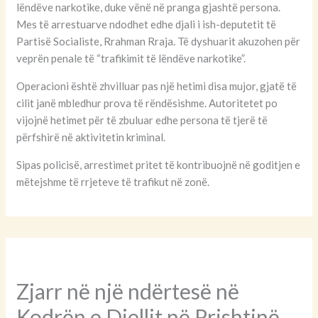
lëndëve narkotike, duke vënë në pranga gjashtë persona.
Mes të arrestuarve ndodhet edhe djali i ish-deputetit të
Partisë Socialiste, Rrahman Rraja. Të dyshuarit akuzohen për
veprën penale të “trafikimit të lëndëve narkotike”.
Operacioni është zhvilluar pas një hetimi disa mujor, gjatë të
cilit janë mbledhur prova të rëndësishme. Autoritetet po
vijojnë hetimet për të zbuluar edhe persona të tjerë të
përfshirë në aktivitetin kriminal.
Sipas policisë, arrestimet pritet të kontribuojnë në goditjen e
mëtejshme të rrjeteve të trafikut në zonë.
Zjarr në një ndërtesë në
Kodrën e Diellit në Prishtinë