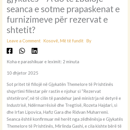
seanca e sotme prapaskenat e
furnizimeve për rezervat e
shtetit?
Leave a Comment
Kosovë
,
Më të fundit
By
Koha e parashikuar e leximit: 2 minuta
10 dhjetor 2025
Sot pritet të fillojë në Gjykatën Themelore të Prishtinës
shqyrtimi fillestar për rastin e njohur si “Rezervat
shtetërore”, në të cilin të pandehur janë ministrja në detyrë e
Industrisë, Ndërmarrësisë dhe Tregtisë, Rozeta Hajdari, si
dhe Irfan Lipovica, Hafiz Gara dhe Ridvan Muharremi.
Seanca është konfirmuar më herët nga zëdhënësja e Gjykatës
Themelore të Prishtinës, Mirlinda Gashi, e cila kishte bërë të