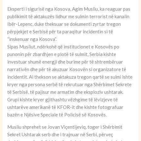
Eksperti i sigurisë nga Kosova, Agim Musliu, ka reaguar pas
publikimit të aktakuzës lidhur me sulmin terrorist në kanalin
Ibër-Lepenc, duke theksuar se dokumenti zyrtar tregon
përpjekjet e Serbisë për ta paraqitur incidentin si të
“inskenuar nga Kosova”.
Sipas Musliut, ndërkohë që institucionet e Kosovës po
punonin për zbardhjen e plotë të sulmit, Serbia kishte
investuar shumë energji dhe burime për të shtrembëruar
narrativën dhe për të akuzuar Kosovën si organizatore të
incidentit. Ai thekson se aktakuza tregon qartë se sulmi ishte
kryer nga persona serbë të rekrutuar nga Shërbimet Sekrete
të Serbisë, të pajisur me armatim dhe eksploziv ushtarak.
Grupi kishte kryer gjithashtu vëzhgime të lëvizjeve të
ushtarëve amerikanë të KFOR-it dhe kishte fotografuar
bazën e Njësive Speciale të Policisë së Kosovës.
Musliu shprehet se Jovan Viçentijeviq, toger i Shërbimit
Sekret Ushtarak serb dhe i trajnuar në Serbi, përveç