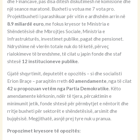
dhe Financave, pas disa ditësh diskutimesh në komisione dhe
një seance maratonë. Buxheti u votua me 7 vota pro.
Projektbuxheti i parashikuar për vitin e ardhshëm arrin në
8.9 miliardë euro
, me fokus kryesor te Ministria e
Shëndetësisë dhe Mbrojtjes Sociale, Ministria e
Infrastrukturës, investimet publike, pagat dhe pensionet.
Ndryshime në vlerën totale nuk do të ketë, përveç
rialokimeve të brendshme, të cilat u japin fonde dhe staf
shtesë
12 institucioneve publike
.
Gjatë shqyrtimit, deputetët e opozitës – si dhe socialisti
Erion Braçe – paraqitën rreth
60 amendamente
, nga të cilat
42 u propozuan vetëm nga Partia Demokratike
. Këto
amendamente kërkonin, ndër të tjera, përcaktimin e
minimumit jetik, fonde shtesë për përmbytjet e nëntorit dhe
rritje buxheti për sektorët e shëndetësisë, arsimit dhe
bujqësisë. Megjithatë, asnjë prej tyre nuk u pranua.
Propozimet kryesore të opozitës: