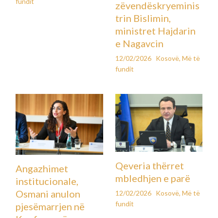
fundit
zëvendëskryeminis
trin Bislimin,
ministret Hajdarin
e Nagavcin
12/02/2026
Kosovë
,
Më të
fundit
Qeveria thërret
Angazhimet
mbledhjen e parë
institucionale,
Osmani anulon
12/02/2026
Kosovë
,
Më të
fundit
pjesëmarrjen në