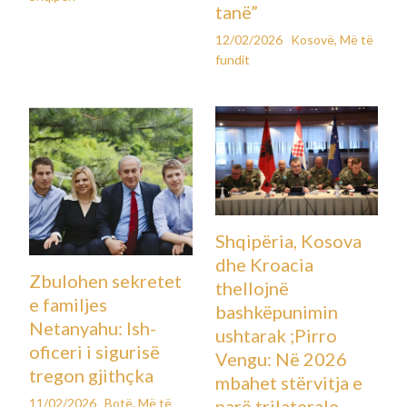
tanë”
12/02/2026
Kosovë
,
Më të
fundit
Shqipëria, Kosova
dhe Kroacia
Zbulohen sekretet
thellojnë
e familjes
bashkëpunimin
Netanyahu: Ish-
ushtarak ;Pirro
oficeri i sigurisë
Vengu: Në 2026
tregon gjithçka
mbahet stërvitja e
11/02/2026
Botë
,
Më të
parë trilaterale