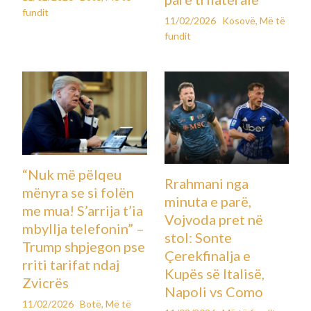
fundit
11/02/2026
Kosovë
,
Më të
fundit
“Nuk më pëlqeu
Rrahmani nga
mënyra se si folën
minuta e parë,
me mua! S’arrija t’ia
Vojvoda pret në
mbyllja telefonin” –
stol: Sonte
Trump shpjegon pse
Çerekfinalja e
rriti tarifat ndaj
Kupës së Italisë,
Zvicrës
Napoli vs Como
11/02/2026
Botë
,
Më të