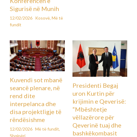
Konferencën e
Sigurisë në Munih
12/02/2026
Kosovë
,
Më të
fundit
Kuvendi sot mbanë
Presidenti Begaj
seancë plenare, në
uron Kurtin për
rend dite
krijimin e Qeverisë:
interpelanca dhe
“Mbështetje
disa projektligje të
vëllazërore për
rëndësishme
Qeverinë tuaj dhe
12/02/2026
Më të fundit
,
bashkëkombasit
Shqipëri