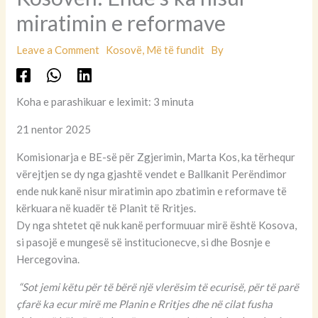
miratimin e reformave
Leave a Comment
Kosovë
,
Më të fundit
By
Koha e parashikuar e leximit: 3 minuta
21 nentor 2025
Komisionarja e BE-së për Zgjerimin, Marta Kos, ka tërhequr
vërejtjen se dy nga gjashtë vendet e Ballkanit Perëndimor
ende nuk kanë nisur miratimin apo zbatimin e reformave të
kërkuara në kuadër të Planit të Rritjes.
Dy nga shtetet që nuk kanë performuuar mirë është Kosova,
si pasojë e mungesë së institucionecve, si dhe Bosnje e
Hercegovina.
“Sot jemi këtu për të bërë një vlerësim të ecurisë, për të parë
çfarë ka ecur mirë me Planin e Rritjes dhe në cilat fusha