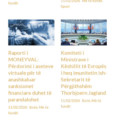
11/02/2026
Më të fundit
,
fundit
Sport
Raporti i
Komiteti i
MONEYVAL:
Ministrave i
Përdorimi i aseteve
Këshillit të Evropës
virtuale për të
i heq imunitetin ish-
anashkaluar
Sekretarit të
sanksionet
Përgjithshëm
financiare duhet të
Thorbjoern Jagland
parandalohet
11/02/2026
Botë
,
Më të
fundit
11/02/2026
Botë
,
Më të
fundit