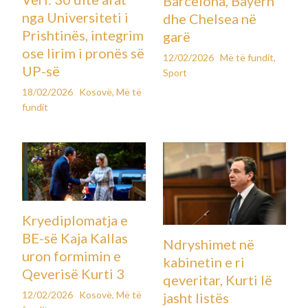
Barcelona, Bayern
nga Universiteti i
dhe Chelsea në
Prishtinës, integrim
garë
ose lirim i pronës së
12/02/2026
Më të fundit
,
UP-së
Sport
18/02/2026
Kosovë
,
Më të
fundit
Kryediplomatja e
BE-së Kaja Kallas
Ndryshimet në
uron formimin e
kabinetin e ri
Qeverisë Kurti 3
qeveritar, Kurti lë
12/02/2026
Kosovë
,
Më të
jasht listës