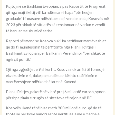
Kujtojmë se Bashkimi Evropian, sipas Raportit të Progresit,
që nga maji i këtij viti ka ndërmarrë hapa “për heqjen
graduale” të masave ndëshkuese që vendosi ndaj Kosovës më
2023 për shkak të situatës së tensionuar në veriun e vendit,
të banuar me shumicë serbe.
Raporti përmend se Kosova nuk i ka ratifikuar marrëveshjet
që do t’i mundësonin të përfitonte nga Plani i Rritjes i
Bashkimit Evropian për Ballkanin Perëndimor “për shkak të
ngërçit politik”.
Që nga zgjedhjet e 9 shkurtit, Kosova nuk arriti të formojë
ekzekutivin e ri, duke pamundësuar kështu ratifikimin e
marrëveshjeve ndërkombëtare në Kuvend.
Plani i Rritjes, paketë në vlerë prej 6 miliardë eurosh, synon
përshpejtimin e rrugës së shteteve të rajonit në BE.
Kosovës i kanë rënë hise rreth 900 milionë euro, që do të
thotë se për kokë banori është përfituesja më e madhe e