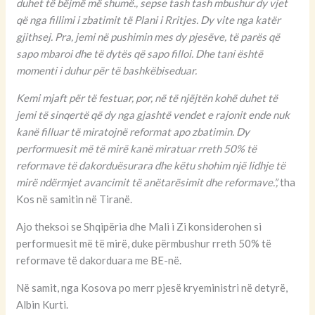
duhet të bëjmë më shumë., sepse tash tash mbushur dy vjet
që nga fillimi i zbatimit të Plani i Rritjes. Dy vite nga katër
gjithsej. Pra, jemi në pushimin mes dy pjesëve, të parës që
sapo mbaroi dhe të dytës që sapo filloi. Dhe tani është
momenti i duhur për të bashkëbiseduar.
Kemi mjaft për të festuar, por, në të njëjtën kohë duhet të
jemi të sinqertë që dy nga gjashtë vendet e rajonit ende nuk
kanë filluar të miratojnë reformat apo zbatimin. Dy
performuesit më të mirë kanë miratuar rreth 50% të
reformave të dakorduësurara dhe këtu shohim një lidhje të
mirë ndërmjet avancimit të anëtarësimit dhe reformave.”,
tha
Kos në samitin në Tiranë.
Ajo theksoi se Shqipëria dhe Mali i Zi konsiderohen si
performuesit më të mirë, duke përmbushur rreth 50% të
reformave të dakorduara me BE-në.
Në samit, nga Kosova po merr pjesë kryeministri në detyrë,
Albin Kurti.