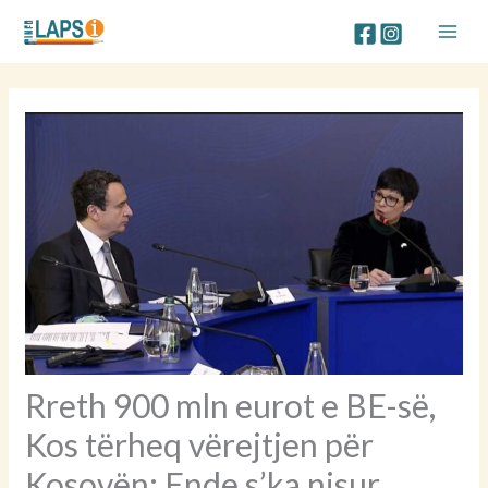
Skip
to
content
Rreth 900 mln eurot e BE-së,
Kos tërheq vërejtjen për
Kosovën: Ende s’ka nisur