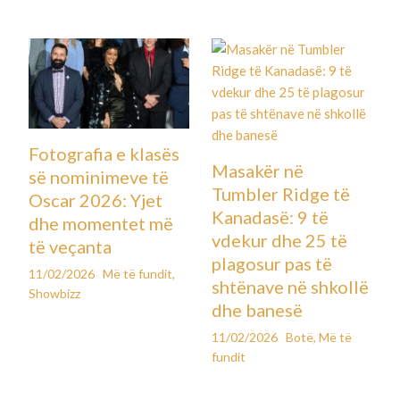
Fotografia e klasës
Masakër në
së nominimeve të
Tumbler Ridge të
Oscar 2026: Yjet
Kanadasë: 9 të
dhe momentet më
vdekur dhe 25 të
të veçanta
plagosur pas të
11/02/2026
Më të fundit
,
shtënave në shkollë
Showbizz
dhe banesë
11/02/2026
Botë
,
Më të
fundit