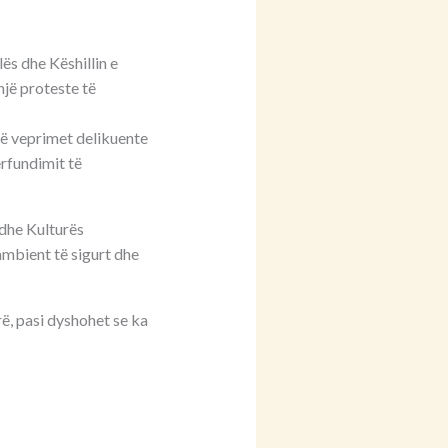
ës dhe Këshillin e
një proteste të
jë veprimet delikuente
ërfundimit të
 dhe Kulturës
ambient të sigurt dhe
ë, pasi dyshohet se ka