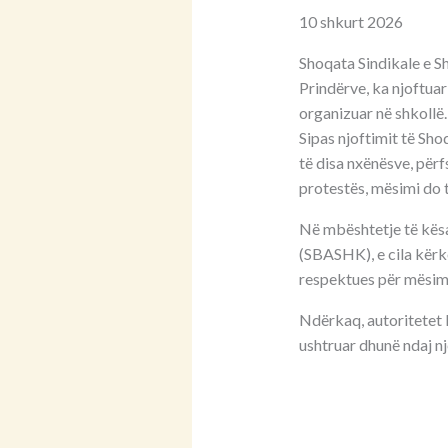
10 shkurt 2026
Shoqata Sindikale e Sh
Prindërve, ka njoftuar
organizuar në shkollë.
Sipas njoftimit të Sh
të disa nxënësve, përf
protestës, mësimi do t
Në mbështetje të kësa
(SBASHK), e cila kërk
respektues për mësim
Ndërkaq, autoritetet k
ushtruar dhunë ndaj nj