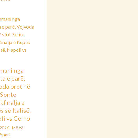
mani nga
ta e parë,
oda pret në
: Sonte
kfinalja e
 së Italisë,
li vs Como
/2026
Më të
Sport