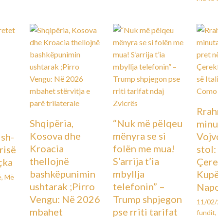
Rrah
Shqipëria,
“Nuk më pëlqeu
minu
Kosova dhe
mënyra se si
Vojv
Ish-
Kroacia
folën me mua!
stol
urisë
thellojnë
S’arrija t’ia
Çere
çka
bashkëpunimin
mbyllja
Kupës
ë
,
Më
ushtarak ;Pirro
telefonin” –
Napo
Vengu: Në 2026
Trump shpjegon
11/02
mbahet
pse rriti tarifat
fundit
,