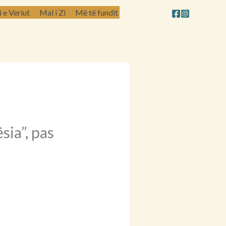
e Veriut
Mal i Zi
Më të fundit
sia”, pas