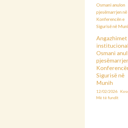
Angazhimet
instituciona
Osmani anu
pjesëmarrje
Konferencë
Sigurisë në
Munih
12/02/2026
Kos
Më të fundit