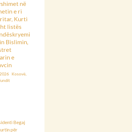
shimet në
etin e ri
itar, Kurti
sht listës
ndëskryemi
in Bislimin,
stret
arin e
vcin
/2026
Kosovë
,
fundit