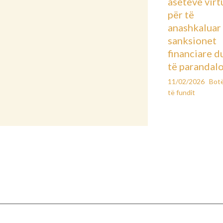
aseteve virt
për të
anashkaluar
sanksionet
financiare d
të parandal
11/02/2026
Bot
të fundit