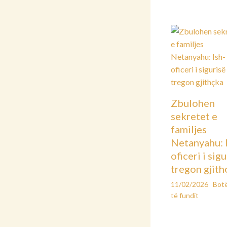
Zbulohen
sekretet e
familjes
Netanyahu: 
oficeri i sig
tregon gjith
11/02/2026
Bot
të fundit