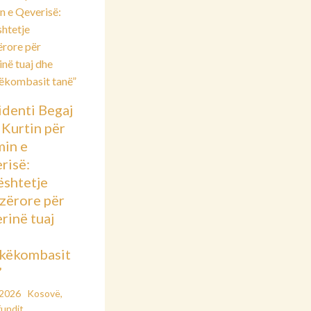
identi Begaj
 Kurtin për
min e
risë:
shtetje
azërore për
rinë tuaj
këkombasit
”
/2026
Kosovë
,
fundit