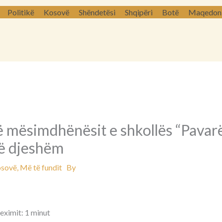
Politikë
Kosovë
Shëndetësi
Shqipëri
Botë
Maqedoni 
 mësimdhënësit e shkollës “Pavarë
të djeshëm
sovë
,
Më të fundit
By
eximit: 1 minut