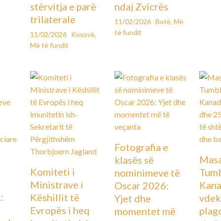
stërvitja e parë
ndaj Zvicrës
trilaterale
11/02/2026
Botë
,
Më
të fundit
11/02/2026
Kosovë
,
Më të fundit
Fotografia e
Masa
klasës së
Komiteti i
Tumb
nominimeve të
Ministrave i
Kana
Oscar 2026:
:
Këshillit të
vdek
Yjet dhe
Evropës i heq
plag
momentet më