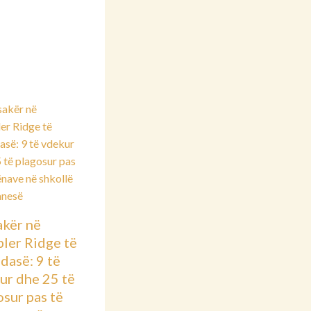
kër në
ler Ridge të
dasë: 9 të
ur dhe 25 të
osur pas të