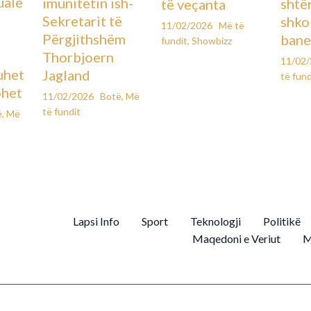
uale
imunitetin ish-
shtë
të veçanta
Sekretarit të
shko
11/02/2026
Më të
Përgjithshëm
bane
fundit
,
Showbizz
Thorbjoern
11/02
uhet
Jagland
të fund
ohet
11/02/2026
Botë
,
Më
të fundit
ë
,
Më
Lapsi Info
Sport
Teknologji
Politikë
Maqedoni e Veriut
M