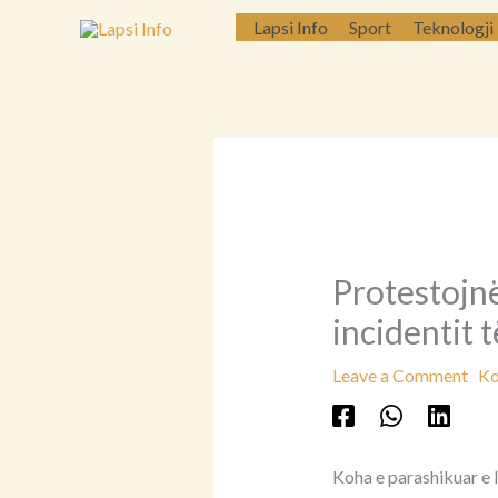
Skip
Lapsi Info
Sport
Teknologji
to
content
Protestojnë
incidentit 
Leave a Comment
Ko
Koha e parashikuar e l