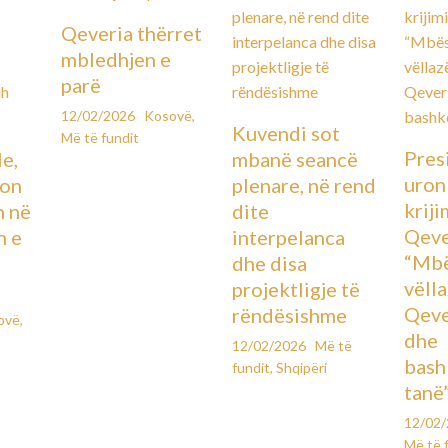
Qeveria thërret
mbledhjen e
parë
12/02/2026
Kosovë
,
Kuvendi sot
Më të fundit
Pres
le,
mbanë seancë
uron
lon
plenare, në rend
kriji
n në
dite
Qeve
n e
interpelanca
“Mbë
dhe disa
vëll
projektligje të
Qeve
rëndësishme
ovë
,
dhe
12/02/2026
Më të
bash
fundit
,
Shqipëri
tanë
12/02
Më të 