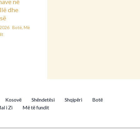
nave në
llë dhe
së
/2026
Botë
,
Më
it
Kosovë
Shëndetësi
Shqipëri
Botë
al i Zi
Më të fundit