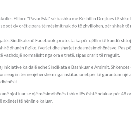
kollës Fillore “Pavarësia”, së bashku me Këshillin Drejtues të shkoll
 se sot dy orët e para të mësimit nuk do të zhvillohen, për shkak të 
oqatës Sindikale në Facebook, protesta ka për qëllim të kundërshto
shirë dhunën fizike, fyerjet dhe sharjet ndaj mësimdhënësve. Pas p
ë vazhdojë normalisht nga ora e tretë, sipas orarit të rregullt.
j iniciative ka dalë edhe Sindikata e Bashkuar e Arsimit, Shkencës
on reagim të menjëhershëm nga institucionet për të garantuar një 
dhënësit.
anë njoftuar se një mësimdhënës i shkollës është ndaluar për 48 or
ë nxënësi të hënën e kaluar.