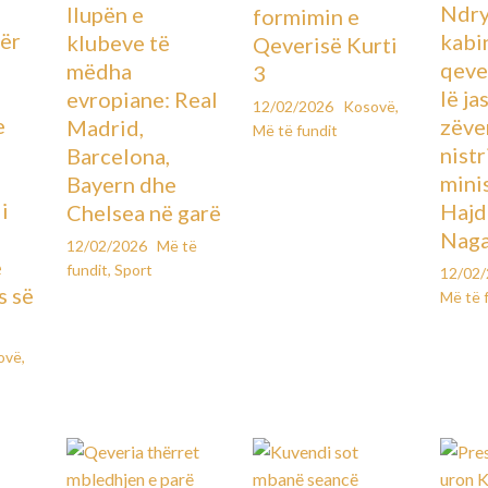
Ndry
llupën e
formimin e
ër
kabin
klubeve të
Qeverisë Kurti
qever
mëdha
3
lë ja
evropiane: Real
12/02/2026
Kosovë
,
e
zëve
Madrid,
Më të fundit
ë
nistr
Barcelona,
mini
Bayern dhe
i
Hajd
Chelsea në garë
Naga
12/02/2026
Më të
e
fundit
,
Sport
12/02
s së
Më të 
ovë
,