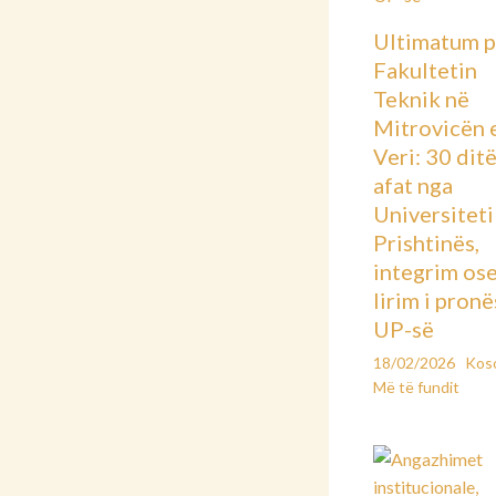
Ultimatum p
Fakultetin
Teknik në
Mitrovicën 
Veri: 30 dit
afat nga
Universiteti 
Prishtinës,
integrim os
lirim i pronë
UP-së
18/02/2026
Kos
Më të fundit