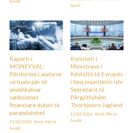
fundit
Sport
Raporti i
Komiteti i
MONEYVAL:
Ministrave i
Përdorimi i aseteve
Këshillit të Evropës
virtuale për të
i heq imunitetin ish-
anashkaluar
Sekretarit të
sanksionet
Përgjithshëm
financiare duhet të
Thorbjoern Jagland
parandalohet
11/02/2026
Botë
,
Më të
fundit
11/02/2026
Botë
,
Më të
fundit