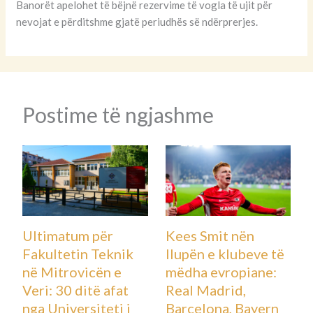
Banorët apelohet të bëjnë rezervime të vogla të ujit për
nevojat e përditshme gjatë periudhës së ndërprerjes.
Postime të ngjashme
Ultimatum për
Kees Smit nën
Fakultetin Teknik
llupën e klubeve të
në Mitrovicën e
mëdha evropiane:
Veri: 30 ditë afat
Real Madrid,
nga Universiteti i
Barcelona, Bayern