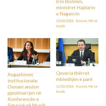
trin Bislimin,
ministret Hajdarin
e Nagavcin
12/02/2026
Kosovë
,
Më të
fundit
Qeveria thërret
Angazhimet
mbledhjen e parë
institucionale,
Osmani anulon
12/02/2026
Kosovë
,
Më të
fundit
pjesëmarrjen në
Konferencën e
Sigurisë në Munih