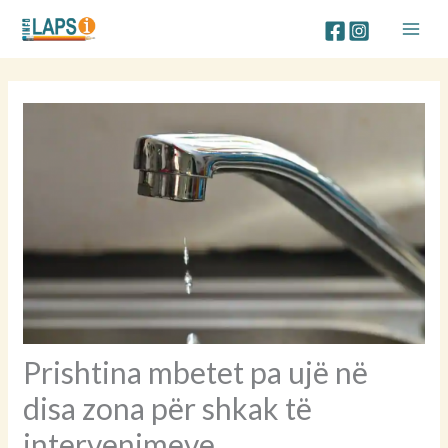
Skip
to
content
Prishtina mbetet pa ujë në
disa zona për shkak të
intervenimeve