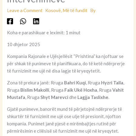
Leave a Comment
Kosovë
,
Më të fundit
By
Koha e parashikuar e leximit: 1 minut
10 dhjetor 2025
Kompania Rajonale e Ujësjellësit “Prishtina” ka njoftuar se
për shkak të punimeve të planifikuara, do të ketë ndërprerje
të furnizimit me ujë në disa lagje të kryeqytetit.
Zona të prekura janë: Rruga
Bahri Kuqi
, Rruga
Hyzri Talla
,
Rruga
Bislim Makolli
, Rruga
Faik Ukë Hoxha
, Rruga
Vahit
Mustafa
, Rruga
Shyt Marevci
dhe
Lagjja Taslixhe
.
Gjatë punimeve, banorët mund të përjetojnë ndërprerje të
shkurtër të furnizimit me ujë ose ulje të presionit, njofton
kompania. Punimet janë pjesë e mirëmbajtjes rutinë për
përmirësimin e cilësisë së furnizimit me ujë në kryeqytet.