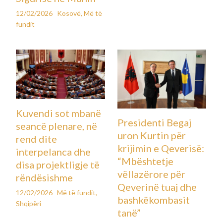
12/02/2026
Kosovë
,
Më të
fundit
Kuvendi sot mbanë
Presidenti Begaj
seancë plenare, në
uron Kurtin për
rend dite
krijimin e Qeverisë:
interpelanca dhe
“Mbështetje
disa projektligje të
vëllazërore për
rëndësishme
Qeverinë tuaj dhe
12/02/2026
Më të fundit
,
bashkëkombasit
Shqipëri
tanë”