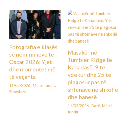
Fotografia e klasës
Masakër në
së nominimeve të
Tumbler Ridge të
Oscar 2026: Yjet
Kanadasë: 9 të
dhe momentet më
vdekur dhe 25 të
të veçanta
plagosur pas të
11/02/2026
Më të fundit
,
shtënave në shkollë
Showbizz
dhe banesë
11/02/2026
Botë
,
Më të
fundit