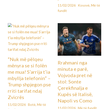
11/02/2026
Kosovë
,
Më të
fundit
“Nuk më pëlqeu
Rrahmani nga
mënyra se si folën
minuta e parë,
me mua! S’arrija t’ia
Vojvoda pret në
mbyllja telefonin” –
stol: Sonte
Trump shpjegon pse
Çerekfinalja e
rriti tarifat ndaj
Kupës së Italisë,
Zvicrës
Napoli vs Como
11/02/2026
Botë
,
Më të
11/02/2026
Më të fundit
,