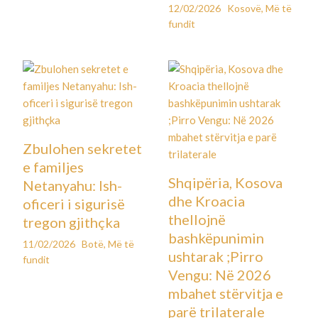
12/02/2026
Kosovë
,
Më të
fundit
Zbulohen sekretet
e familjes
Shqipëria, Kosova
Netanyahu: Ish-
dhe Kroacia
oficeri i sigurisë
thellojnë
tregon gjithçka
bashkëpunimin
11/02/2026
Botë
,
Më të
ushtarak ;Pirro
fundit
Vengu: Në 2026
mbahet stërvitja e
parë trilaterale