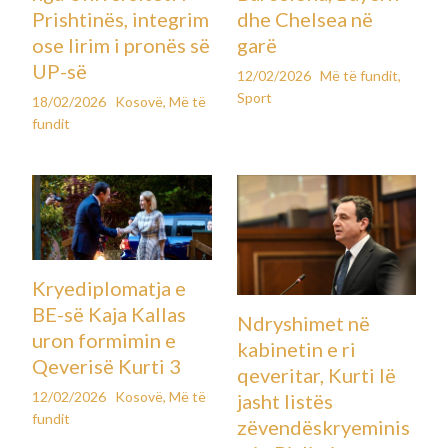
Prishtinës, integrim
dhe Chelsea në
ose lirim i pronës së
garë
UP-së
12/02/2026
Më të fundit
,
Sport
18/02/2026
Kosovë
,
Më të
fundit
Kryediplomatja e
BE-së Kaja Kallas
Ndryshimet në
uron formimin e
kabinetin e ri
Qeverisë Kurti 3
qeveritar, Kurti lë
12/02/2026
Kosovë
,
Më të
jasht listës
fundit
zëvendëskryeminis